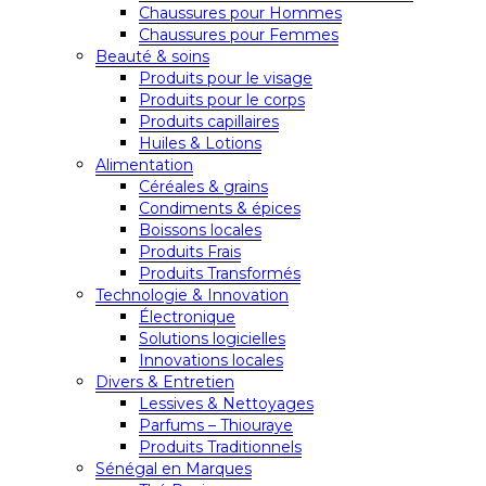
Chaussures pour Hommes
Chaussures pour Femmes
Beauté & soins
Produits pour le visage
Produits pour le corps
Produits capillaires
Huiles & Lotions
Alimentation
Céréales & grains
Condiments & épices
Boissons locales
Produits Frais
Produits Transformés
Technologie & Innovation
Électronique
Solutions logicielles
Innovations locales
Divers & Entretien
Lessives & Nettoyages
Parfums – Thiouraye
Produits Traditionnels
Sénégal en Marques