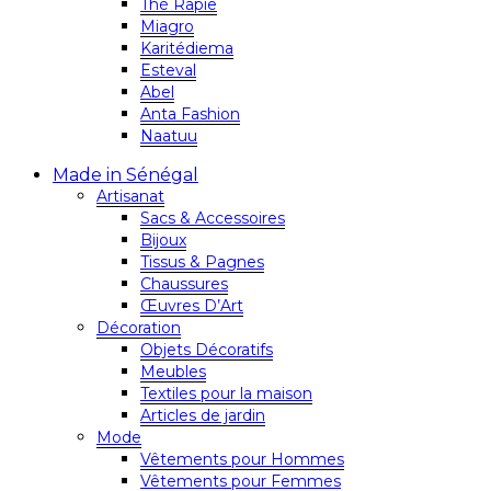
Thé Rapie
Miagro
Karitédiema
Esteval
Abel
Anta Fashion
Naatuu
Made in Sénégal
Artisanat
Sacs & Accessoires
Bijoux
Tissus & Pagnes
Chaussures
Œuvres D’Art
Décoration
Objets Décoratifs
Meubles
Textiles pour la maison
Articles de jardin
Mode
Vêtements pour Hommes
Vêtements pour Femmes