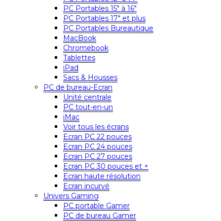
PC Portables 15″ à 16″
PC Portables 17″ et plus
PC Portables Bureautique
MacBook
Chromebook
Tablettes
iPad
Sacs & Housses
PC de bureau-Ecran
Unité centrale
PC tout-en-un
iMac
Voir tous les écrans
Ecran PC 22 pouces
Ecran PC 24 pouces
Ecran PC 27 pouces
Ecran PC 30 pouces et +
Ecran haute résolution
Ecran incurvé
Univers Gaming
PC portable Gamer
PC de bureau Gamer