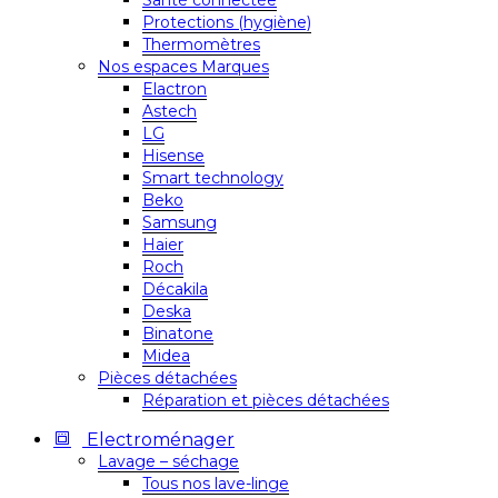
Santé connectée
Protections (hygiène)
Thermomètres
Nos espaces Marques
Elactron
Astech
LG
Hisense
Smart technology
Beko
Samsung
Haier
Roch
Décakila
Deska
Binatone
Midea
Pièces détachées
Réparation et pièces détachées
Electroménager
Lavage – séchage
Tous nos lave-linge