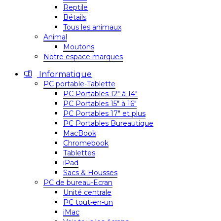
Reptile
Bétails
Tous les animaux
Animal
Moutons
Notre espace marques
Informatique
PC portable-Tablette
PC Portables 12″ à 14″
PC Portables 15″ à 16″
PC Portables 17″ et plus
PC Portables Bureautique
MacBook
Chromebook
Tablettes
iPad
Sacs & Housses
PC de bureau-Ecran
Unité centrale
PC tout-en-un
iMac