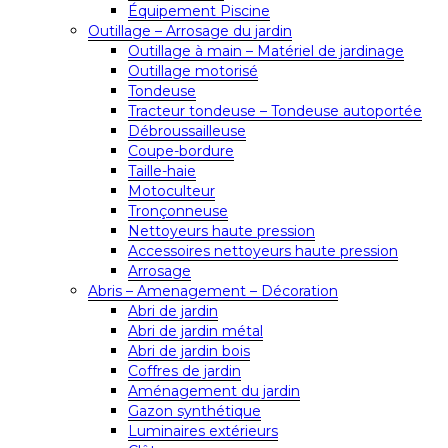
Équipement Piscine
Outillage – Arrosage du jardin
Outillage à main – Matériel de jardinage
Outillage motorisé
Tondeuse
Tracteur tondeuse – Tondeuse autoportée
Débroussailleuse
Coupe-bordure
Taille-haie
Motoculteur
Tronçonneuse
Nettoyeurs haute pression
Accessoires nettoyeurs haute pression
Arrosage
Abris – Amenagement – Décoration
Abri de jardin
Abri de jardin métal
Abri de jardin bois
Coffres de jardin
Aménagement du jardin
Gazon synthétique
Luminaires extérieurs