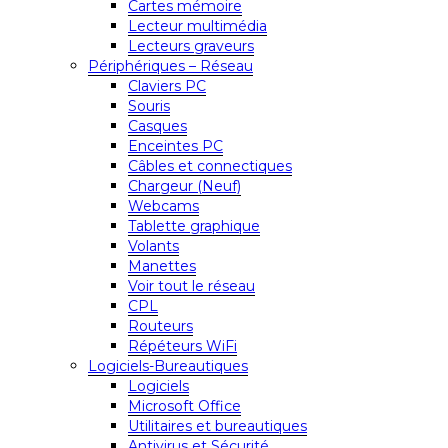
Cartes mémoire
Lecteur multimédia
Lecteurs graveurs
Périphériques – Réseau
Claviers PC
Souris
Casques
Enceintes PC
Câbles et connectiques
Chargeur (Neuf)
Webcams
Tablette graphique
Volants
Manettes
Voir tout le réseau
CPL
Routeurs
Répéteurs WiFi
Logiciels-Bureautiques
Logiciels
Microsoft Office
Utilitaires et bureautiques
Antivirus et Sécurité