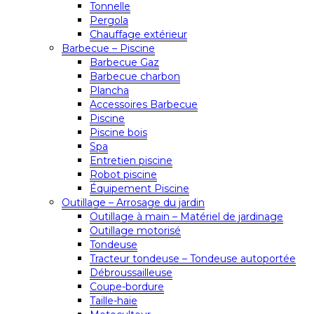
Tonnelle
Pergola
Chauffage extérieur
Barbecue – Piscine
Barbecue Gaz
Barbecue charbon
Plancha
Accessoires Barbecue
Piscine
Piscine bois
Spa
Entretien piscine
Robot piscine
Équipement Piscine
Outillage – Arrosage du jardin
Outillage à main – Matériel de jardinage
Outillage motorisé
Tondeuse
Tracteur tondeuse – Tondeuse autoportée
Débroussailleuse
Coupe-bordure
Taille-haie