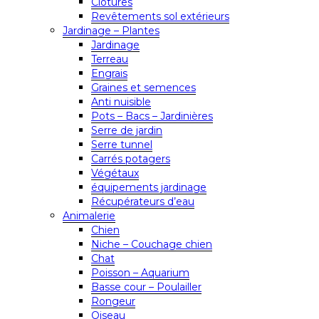
Clôtures
Revêtements sol extérieurs
Jardinage – Plantes
Jardinage
Terreau
Engrais
Graines et semences
Anti nuisible
Pots – Bacs – Jardinières
Serre de jardin
Serre tunnel
Carrés potagers
Végétaux
équipements jardinage
Récupérateurs d’eau
Animalerie
Chien
Niche – Couchage chien
Chat
Poisson – Aquarium
Basse cour – Poulailler
Rongeur
Oiseau