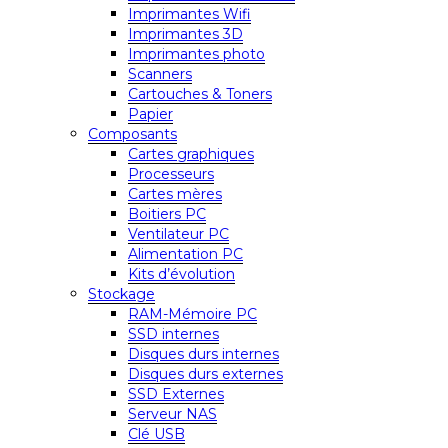
Imprimantes Wifi
Imprimantes 3D
Imprimantes photo
Scanners
Cartouches & Toners
Papier
Composants
Cartes graphiques
Processeurs
Cartes mères
Boitiers PC
Ventilateur PC
Alimentation PC
Kits d’évolution
Stockage
RAM-Mémoire PC
SSD internes
Disques durs internes
Disques durs externes
SSD Externes
Serveur NAS
Clé USB