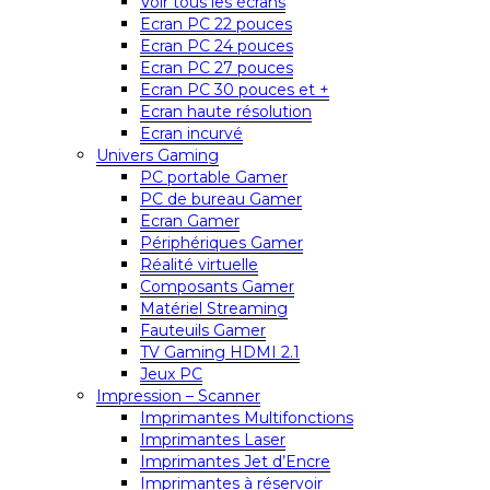
Voir tous les écrans
Ecran PC 22 pouces
Ecran PC 24 pouces
Ecran PC 27 pouces
Ecran PC 30 pouces et +
Ecran haute résolution
Ecran incurvé
Univers Gaming
PC portable Gamer
PC de bureau Gamer
Ecran Gamer
Périphériques Gamer
Réalité virtuelle
Composants Gamer
Matériel Streaming
Fauteuils Gamer
TV Gaming HDMI 2.1
Jeux PC
Impression – Scanner
Imprimantes Multifonctions
Imprimantes Laser
Imprimantes Jet d’Encre
Imprimantes à réservoir