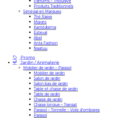
Parfums – Thiouraye
Produits Traditionnels
Sénégal en Marques
Thé Rapie
Miagro
Karitédiema
Esteval
Abel
Anta Fashion
Naatuu
Promo
Jardin / Animalerie
Mobilier de jardin – Parasol
Mobilier de jardin
Salon de jardin
Salon bas de jardin
Table et chaise de jardin
Table de jardin
Chaise de jardin
Chaise longue – Transat
Parasol – Tonnelle – Voile d’ombrage
Parasol