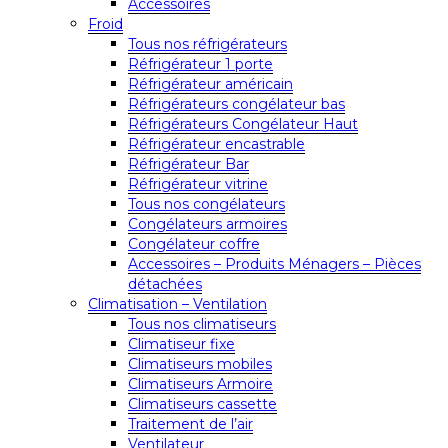
Accessoires
Froid
Tous nos réfrigérateurs
Réfrigérateur 1 porte
Réfrigérateur américain
Réfrigérateurs congélateur bas
Réfrigérateurs Congélateur Haut
Réfrigérateur encastrable
Réfrigérateur Bar
Réfrigérateur vitrine
Tous nos congélateurs
Congélateurs armoires
Congélateur coffre
Accessoires – Produits Ménagers – Pièces
détachées
Climatisation – Ventilation
Tous nos climatiseurs
Climatiseur fixe
Climatiseurs mobiles
Climatiseurs Armoire
Climatiseurs cassette
Traitement de l’air
Ventilateur