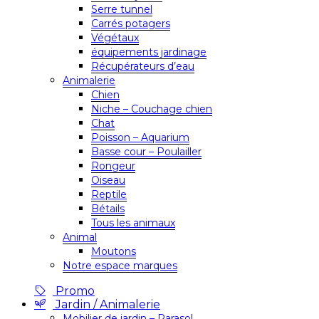
Serre tunnel
Carrés potagers
Végétaux
équipements jardinage
Récupérateurs d’eau
Animalerie
Chien
Niche – Couchage chien
Chat
Poisson – Aquarium
Basse cour – Poulailler
Rongeur
Oiseau
Reptile
Bétails
Tous les animaux
Animal
Moutons
Notre espace marques
Promo
Jardin / Animalerie
Mobilier de jardin – Parasol