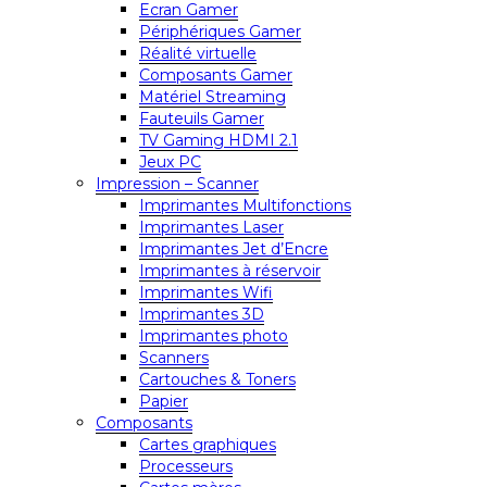
Ecran Gamer
Périphériques Gamer
Réalité virtuelle
Composants Gamer
Matériel Streaming
Fauteuils Gamer
TV Gaming HDMI 2.1
Jeux PC
Impression – Scanner
Imprimantes Multifonctions
Imprimantes Laser
Imprimantes Jet d’Encre
Imprimantes à réservoir
Imprimantes Wifi
Imprimantes 3D
Imprimantes photo
Scanners
Cartouches & Toners
Papier
Composants
Cartes graphiques
Processeurs