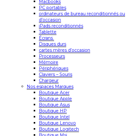
Macbooks
PC portables
ordinateurs de bureau reconditionnés ou
d’occasion
iPads reconditionnés
Tablette
Écrans
Disques durs
cartes mères d’occasion
Processeurs
Mémoire
Périphériques
Claviers – Souris
Chargeur
Nos espaces Marques
Boutique Acer
Boutique Apple
Boutique Asus
Boutique HP
Boutique Intel
Boutique Lenovo
Boutique Logitech
Boutique Msi