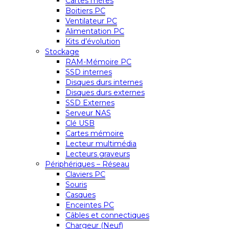
Cartes mères
Boitiers PC
Ventilateur PC
Alimentation PC
Kits d’évolution
Stockage
RAM-Mémoire PC
SSD internes
Disques durs internes
Disques durs externes
SSD Externes
Serveur NAS
Clé USB
Cartes mémoire
Lecteur multimédia
Lecteurs graveurs
Périphériques – Réseau
Claviers PC
Souris
Casques
Enceintes PC
Câbles et connectiques
Chargeur (Neuf)