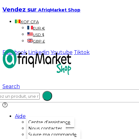
Vendez sur
AfriqMarket Shop
XOF CFA
EUR €
USD $
GBP £
Facebook
Linkedin
Youtube
Tiktok
Search
Aide
Centre d’assistance
Nous contacter
Suivre ma commande