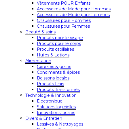
Vêtements POUR Enfants
Accessoires de Mode pour Hommes
Accessoires de Mode pour Femmes
Chaussures pour Hommes
Chaussures pour Femmes
Beauté & soins
Produits pour le visage
Produits pour le corps
Produits capillaires
Huiles & Lotions
Alimentation
Céréales & grains
Condiments & épices
Boissons locales
Produits Frais
Produits Transformés
Technologie & Innovation
Électronique
Solutions logicielles
Innovations locales
Divers & Entretien
Lessives & Nettoyages