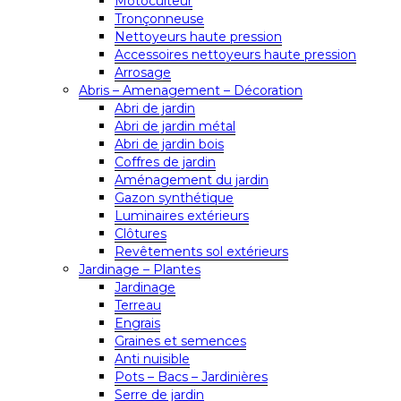
Motoculteur
Tronçonneuse
Nettoyeurs haute pression
Accessoires nettoyeurs haute pression
Arrosage
Abris – Amenagement – Décoration
Abri de jardin
Abri de jardin métal
Abri de jardin bois
Coffres de jardin
Aménagement du jardin
Gazon synthétique
Luminaires extérieurs
Clôtures
Revêtements sol extérieurs
Jardinage – Plantes
Jardinage
Terreau
Engrais
Graines et semences
Anti nuisible
Pots – Bacs – Jardinières
Serre de jardin