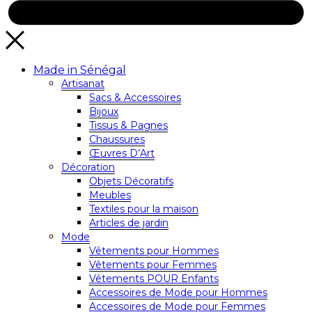
Made in Sénégal
Artisanat
Sacs & Accessoires
Bijoux
Tissus & Pagnes
Chaussures
Œuvres D’Art
Décoration
Objets Décoratifs
Meubles
Textiles pour la maison
Articles de jardin
Mode
Vêtements pour Hommes
Vêtements pour Femmes
Vêtements POUR Enfants
Accessoires de Mode pour Hommes
Accessoires de Mode pour Femmes