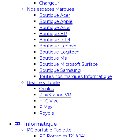
Chargeur
Nos espaces Marques
Boutique Acer
Boutique Apple
Boutique Asus
Boutique HP
Boutique Intel
Boutique Lenovo
Boutique Logitech
Boutique Msi
Boutique Microsoft Surface
Boutique Samsung
Toutes nos marques Informatique
Réalité virtuelle
Oculus
PlayStation VR
HTC Vive
PiMax
Royole
Informatique
PC portable-Tablette
PC Portables 12″ à 14″