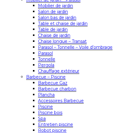
Mobilier de jardin
Salon de jardin
Salon bas de jardin
Table et chaise de jardin
Table de jardin
Chaise de jardin
Chaise longue – Transat
Parasol – Tonnelle – Voile d’ombrage
Parasol
Tonnelle
Pergola
Chauffage extérieur
Barbecue – Piscine
Barbecue Gaz
Barbecue charbon
Plancha
Accessoires Barbecue
Piscine
Piscine bois
Spa
Entretien piscine
Robot piscine