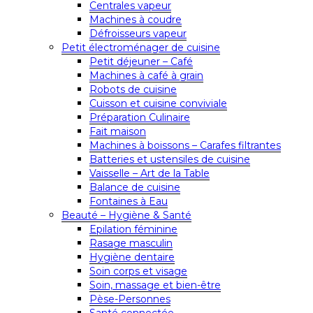
Centrales vapeur
Machines à coudre
Défroisseurs vapeur
Petit électroménager de cuisine
Petit déjeuner – Café
Machines à café à grain
Robots de cuisine
Cuisson et cuisine conviviale
Préparation Culinaire
Fait maison
Machines à boissons – Carafes filtrantes
Batteries et ustensiles de cuisine
Vaisselle – Art de la Table
Balance de cuisine
Fontaines à Eau
Beauté – Hygiène & Santé
Epilation féminine
Rasage masculin
Hygiène dentaire
Soin corps et visage
Soin, massage et bien-être
Pèse-Personnes