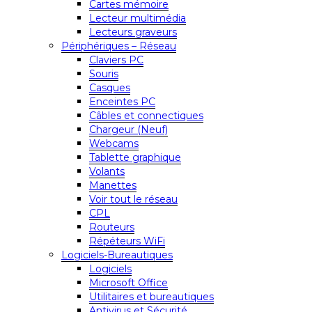
Cartes mémoire
Lecteur multimédia
Lecteurs graveurs
Périphériques – Réseau
Claviers PC
Souris
Casques
Enceintes PC
Câbles et connectiques
Chargeur (Neuf)
Webcams
Tablette graphique
Volants
Manettes
Voir tout le réseau
CPL
Routeurs
Répéteurs WiFi
Logiciels-Bureautiques
Logiciels
Microsoft Office
Utilitaires et bureautiques
Antivirus et Sécurité