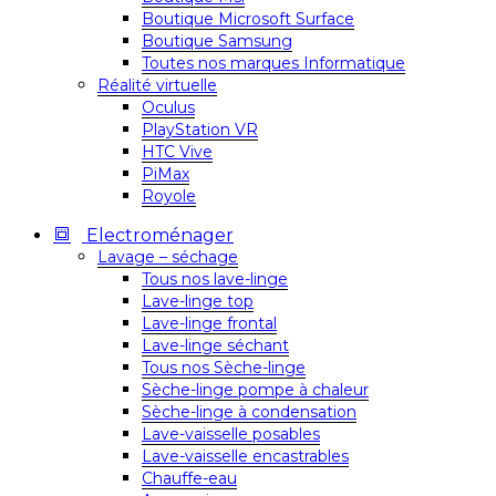
Boutique Microsoft Surface
Boutique Samsung
Toutes nos marques Informatique
Réalité virtuelle
Oculus
PlayStation VR
HTC Vive
PiMax
Royole
Electroménager
Lavage – séchage
Tous nos lave-linge
Lave-linge top
Lave-linge frontal
Lave-linge séchant
Tous nos Sèche-linge
Sèche-linge pompe à chaleur
Sèche-linge à condensation
Lave-vaisselle posables
Lave-vaisselle encastrables
Chauffe-eau