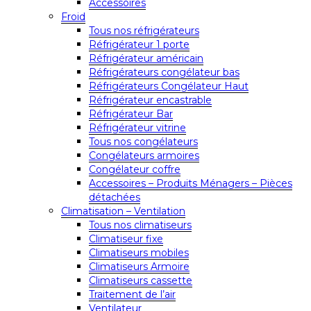
Accessoires
Froid
Tous nos réfrigérateurs
Réfrigérateur 1 porte
Réfrigérateur américain
Réfrigérateurs congélateur bas
Réfrigérateurs Congélateur Haut
Réfrigérateur encastrable
Réfrigérateur Bar
Réfrigérateur vitrine
Tous nos congélateurs
Congélateurs armoires
Congélateur coffre
Accessoires – Produits Ménagers – Pièces
détachées
Climatisation – Ventilation
Tous nos climatiseurs
Climatiseur fixe
Climatiseurs mobiles
Climatiseurs Armoire
Climatiseurs cassette
Traitement de l’air
Ventilateur