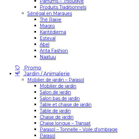
Parfums – Thiouraye
Produits Traditionnels
Sénégal en Marques
Thé Rapie
Miagro
Karitédiema
Esteval
Abel
Anta Fashion
Naatuu
Promo
Jardin / Animalerie
Mobilier de jardin – Parasol
Mobilier de jardin
Salon de jardin
Salon bas de jardin
Table et chaise de jardin
Table de jardin
Chaise de jardin
Chaise longue – Transat
Parasol – Tonnelle – Voile d’ombrage
Parasol