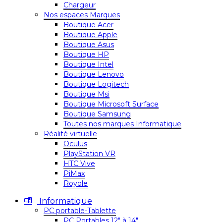
Chargeur
Nos espaces Marques
Boutique Acer
Boutique Apple
Boutique Asus
Boutique HP
Boutique Intel
Boutique Lenovo
Boutique Logitech
Boutique Msi
Boutique Microsoft Surface
Boutique Samsung
Toutes nos marques Informatique
Réalité virtuelle
Oculus
PlayStation VR
HTC Vive
PiMax
Royole
Informatique
PC portable-Tablette
PC Portables 12″ à 14″