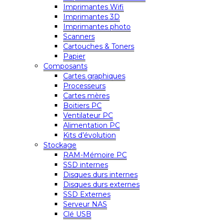
Imprimantes Wifi
Imprimantes 3D
Imprimantes photo
Scanners
Cartouches & Toners
Papier
Composants
Cartes graphiques
Processeurs
Cartes mères
Boitiers PC
Ventilateur PC
Alimentation PC
Kits d’évolution
Stockage
RAM-Mémoire PC
SSD internes
Disques durs internes
Disques durs externes
SSD Externes
Serveur NAS
Clé USB