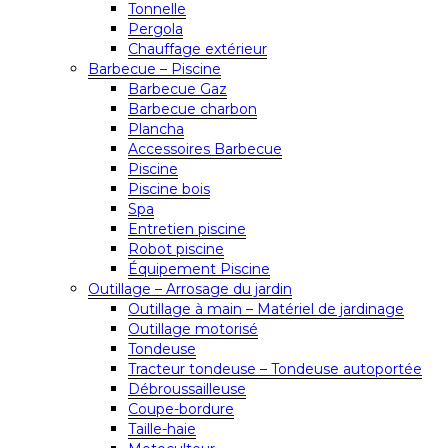
Tonnelle
Pergola
Chauffage extérieur
Barbecue – Piscine
Barbecue Gaz
Barbecue charbon
Plancha
Accessoires Barbecue
Piscine
Piscine bois
Spa
Entretien piscine
Robot piscine
Équipement Piscine
Outillage – Arrosage du jardin
Outillage à main – Matériel de jardinage
Outillage motorisé
Tondeuse
Tracteur tondeuse – Tondeuse autoportée
Débroussailleuse
Coupe-bordure
Taille-haie