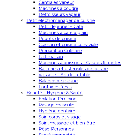
Centrales vapeur
Machines à coudre
Défroisseurs vapeur
Petit électroménager de cuisine
Petit déjeuner – Café
Machines à café à grain
Robots de cuisine
Cuisson et cuisine conviviale
Préparation Culinaire
Fait maison
Machines à boissons – Carafes filtrantes
Batteries et ustensiles de cuisine
Vaisselle – Art de la Table
Balance de cuisine
Fontaines à Eau
Beauté – Hygiène & Santé
Epilation féminine
Rasage masculin
Hygiène dentaire
Soin corps et visage
Soin, massage et bien-être
Pèse-Personnes