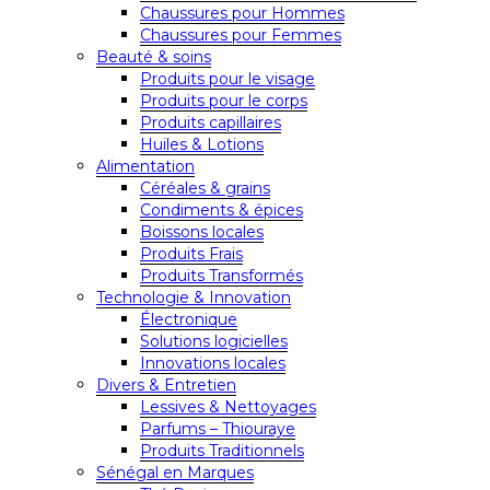
Chaussures pour Hommes
Chaussures pour Femmes
Beauté & soins
Produits pour le visage
Produits pour le corps
Produits capillaires
Huiles & Lotions
Alimentation
Céréales & grains
Condiments & épices
Boissons locales
Produits Frais
Produits Transformés
Technologie & Innovation
Électronique
Solutions logicielles
Innovations locales
Divers & Entretien
Lessives & Nettoyages
Parfums – Thiouraye
Produits Traditionnels
Sénégal en Marques