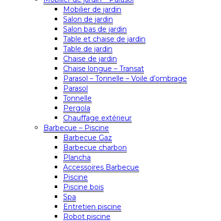
Mobilier de jardin
Salon de jardin
Salon bas de jardin
Table et chaise de jardin
Table de jardin
Chaise de jardin
Chaise longue – Transat
Parasol – Tonnelle – Voile d’ombrage
Parasol
Tonnelle
Pergola
Chauffage extérieur
Barbecue – Piscine
Barbecue Gaz
Barbecue charbon
Plancha
Accessoires Barbecue
Piscine
Piscine bois
Spa
Entretien piscine
Robot piscine