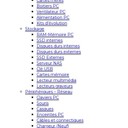
Cartes mères
Boitiers PC
Ventilateur PC
Alimentation PC
Kits d’évolution
Stockage
RAM-Mémoire PC
SSD internes
Disques durs internes
Disques durs externes
SSD Externes
Serveur NAS
Clé USB
Cartes mémoire
Lecteur multimédia
Lecteurs graveurs
Périphériques – Réseau
Claviers PC
Souris
Casques
Enceintes PC
Câbles et connectiques
Chargeur (Neuf)