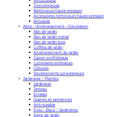
Motoculteur
Tronçonneuse
Nettoyeurs haute pression
Accessoires nettoyeurs haute pression
Arrosage
Abris – Amenagement – Décoration
Abri de jardin
Abri de jardin métal
Abri de jardin bois
Coffres de jardin
Aménagement du jardin
Gazon synthétique
Luminaires extérieurs
Clôtures
Revêtements sol extérieurs
Jardinage – Plantes
Jardinage
Terreau
Engrais
Graines et semences
Anti nuisible
Pots – Bacs – Jardinières
Serre de jardin