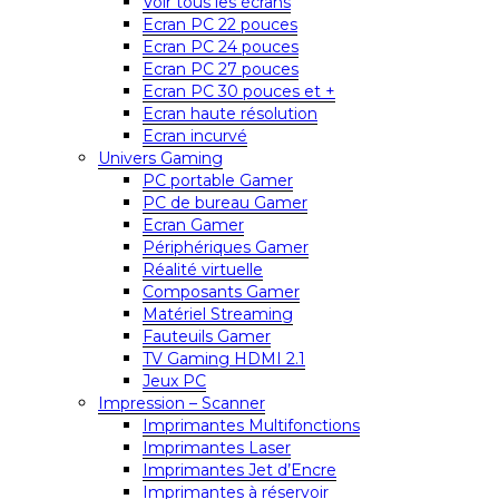
Voir tous les écrans
Ecran PC 22 pouces
Ecran PC 24 pouces
Ecran PC 27 pouces
Ecran PC 30 pouces et +
Ecran haute résolution
Ecran incurvé
Univers Gaming
PC portable Gamer
PC de bureau Gamer
Ecran Gamer
Périphériques Gamer
Réalité virtuelle
Composants Gamer
Matériel Streaming
Fauteuils Gamer
TV Gaming HDMI 2.1
Jeux PC
Impression – Scanner
Imprimantes Multifonctions
Imprimantes Laser
Imprimantes Jet d’Encre
Imprimantes à réservoir