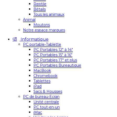
Reptile
Bétails
Tous les animaux
Animal
Moutons
Notre espace marques
Informatique
PC portable-Tablette
PC Portables 12″ à 14″
PC Portables 15″ à 16″
PC Portables 17″ et plus
PC Portables Bureautique
MacBook
Chromebook
Tablettes
iPad
Sacs & Housses
PC de bureau-Ecran
Unité centrale
PC tout-en-un
iMac