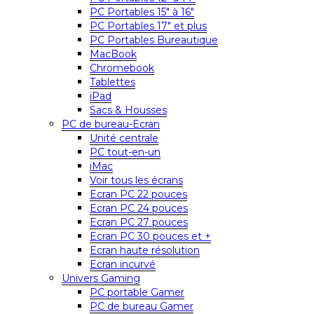
PC Portables 15″ à 16″
PC Portables 17″ et plus
PC Portables Bureautique
MacBook
Chromebook
Tablettes
iPad
Sacs & Housses
PC de bureau-Ecran
Unité centrale
PC tout-en-un
iMac
Voir tous les écrans
Ecran PC 22 pouces
Ecran PC 24 pouces
Ecran PC 27 pouces
Ecran PC 30 pouces et +
Ecran haute résolution
Ecran incurvé
Univers Gaming
PC portable Gamer
PC de bureau Gamer