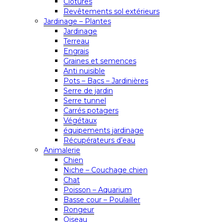
Clôtures
Revêtements sol extérieurs
Jardinage – Plantes
Jardinage
Terreau
Engrais
Graines et semences
Anti nuisible
Pots – Bacs – Jardinières
Serre de jardin
Serre tunnel
Carrés potagers
Végétaux
équipements jardinage
Récupérateurs d’eau
Animalerie
Chien
Niche – Couchage chien
Chat
Poisson – Aquarium
Basse cour – Poulailler
Rongeur
Oiseau