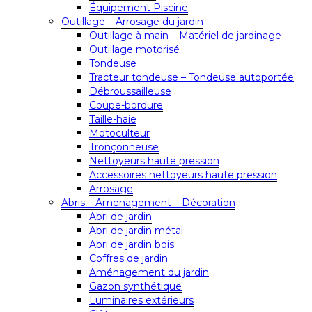
Équipement Piscine
Outillage – Arrosage du jardin
Outillage à main – Matériel de jardinage
Outillage motorisé
Tondeuse
Tracteur tondeuse – Tondeuse autoportée
Débroussailleuse
Coupe-bordure
Taille-haie
Motoculteur
Tronçonneuse
Nettoyeurs haute pression
Accessoires nettoyeurs haute pression
Arrosage
Abris – Amenagement – Décoration
Abri de jardin
Abri de jardin métal
Abri de jardin bois
Coffres de jardin
Aménagement du jardin
Gazon synthétique
Luminaires extérieurs