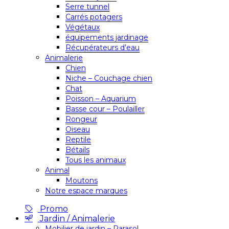
Serre tunnel
Carrés potagers
Végétaux
équipements jardinage
Récupérateurs d’eau
Animalerie
Chien
Niche – Couchage chien
Chat
Poisson – Aquarium
Basse cour – Poulailler
Rongeur
Oiseau
Reptile
Bétails
Tous les animaux
Animal
Moutons
Notre espace marques
Promo
Jardin / Animalerie
Mobilier de jardin – Parasol