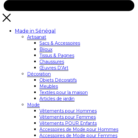
Made in Sénégal
Artisanat
Sacs & Accessoires
Bijoux
Tissus & Pagnes
Chaussures
Œuvres D’Art
Décoration
Objets Décoratifs
Meubles
Textiles pour la maison
Articles de jardin
Mode
Vêtements pour Hommes
Vêtements pour Femmes
Vêtements POUR Enfants
Accessoires de Mode pour Hommes
Accessoires de Mode pour Femmes