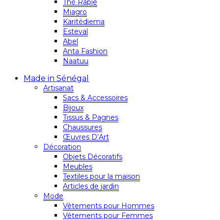
Thé Rapie
Miagro
Karitédiema
Esteval
Abel
Anta Fashion
Naatuu
Made in Sénégal
Artisanat
Sacs & Accessoires
Bijoux
Tissus & Pagnes
Chaussures
Œuvres D’Art
Décoration
Objets Décoratifs
Meubles
Textiles pour la maison
Articles de jardin
Mode
Vêtements pour Hommes
Vêtements pour Femmes