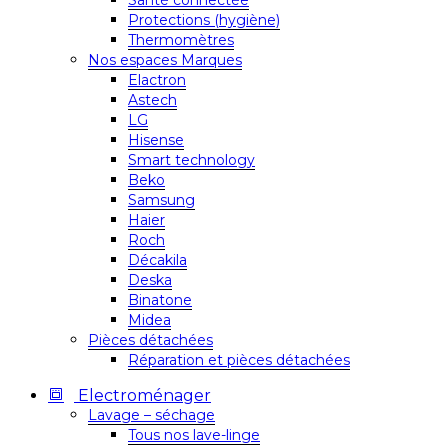
Santé connectée
Protections (hygiène)
Thermomètres
Nos espaces Marques
Elactron
Astech
LG
Hisense
Smart technology
Beko
Samsung
Haier
Roch
Décakila
Deska
Binatone
Midea
Pièces détachées
Réparation et pièces détachées
Electroménager
Lavage – séchage
Tous nos lave-linge