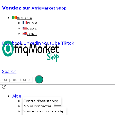
Vendez sur
AfriqMarket Shop
XOF CFA
EUR €
USD $
GBP £
Facebook
Linkedin
Youtube
Tiktok
Search
Aide
Centre d’assistance
Nous contacter
Suivre ma commande