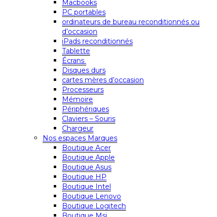
Macbooks
PC portables
ordinateurs de bureau reconditionnés ou
d’occasion
iPads reconditionnés
Tablette
Écrans
Disques durs
cartes mères d’occasion
Processeurs
Mémoire
Périphériques
Claviers – Souris
Chargeur
Nos espaces Marques
Boutique Acer
Boutique Apple
Boutique Asus
Boutique HP
Boutique Intel
Boutique Lenovo
Boutique Logitech
Boutique Msi