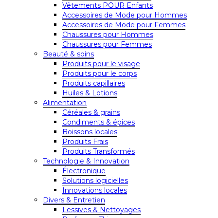
Vêtements POUR Enfants
Accessoires de Mode pour Hommes
Accessoires de Mode pour Femmes
Chaussures pour Hommes
Chaussures pour Femmes
Beauté & soins
Produits pour le visage
Produits pour le corps
Produits capillaires
Huiles & Lotions
Alimentation
Céréales & grains
Condiments & épices
Boissons locales
Produits Frais
Produits Transformés
Technologie & Innovation
Électronique
Solutions logicielles
Innovations locales
Divers & Entretien
Lessives & Nettoyages