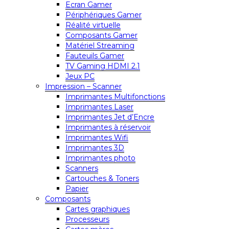
Ecran Gamer
Périphériques Gamer
Réalité virtuelle
Composants Gamer
Matériel Streaming
Fauteuils Gamer
TV Gaming HDMI 2.1
Jeux PC
Impression – Scanner
Imprimantes Multifonctions
Imprimantes Laser
Imprimantes Jet d’Encre
Imprimantes à réservoir
Imprimantes Wifi
Imprimantes 3D
Imprimantes photo
Scanners
Cartouches & Toners
Papier
Composants
Cartes graphiques
Processeurs