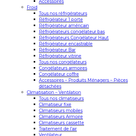
Accessoires
Froid
Tous nos réfrigérateurs
Réfrigérateur 1 porte
Réfrigérateur américain
Réfrigérateurs congélateur bas
Réfrigérateurs Congélateur Haut
Réfrigérateur encastrable
Réfrigérateur Bar
Réfrigérateur vitrine
Tous nos congélateurs
Congélateurs armoires
Congélateur coffre
Accessoires – Produits Ménagers – Pièces
détachées
Climatisation – Ventilation
Tous nos climatiseurs
Climatiseur fixe
Climatiseurs mobiles
Climatiseurs Armoire
Climatiseurs cassette
Traitement de l’air
Ventilateur