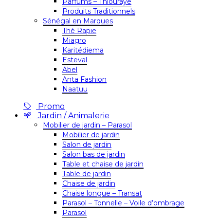
Parfums – Thiouraye
Produits Traditionnels
Sénégal en Marques
Thé Rapie
Miagro
Karitédiema
Esteval
Abel
Anta Fashion
Naatuu
Promo
Jardin / Animalerie
Mobilier de jardin – Parasol
Mobilier de jardin
Salon de jardin
Salon bas de jardin
Table et chaise de jardin
Table de jardin
Chaise de jardin
Chaise longue – Transat
Parasol – Tonnelle – Voile d’ombrage
Parasol