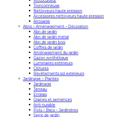
Motoculteur
Tronçonneuse
Nettoyeurs haute pression
Accessoires nettoyeurs haute pression
Arrosage
Abris – Amenagement – Décoration
Abri de jardin
Abri de jardin métal
Abri de jardin bois
Coffres de jardin
Aménagement du jardin
Gazon synthétique
Luminaires extérieurs
Clôtures
Revêtements sol extérieurs
Jardinage – Plantes
Jardinage
Terreau
Engrais
Graines et semences
Anti nuisible
Pots – Bacs – Jardinières
Serre de jardin