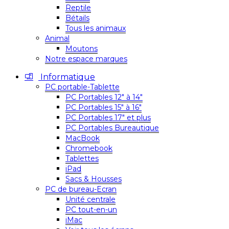
Reptile
Bétails
Tous les animaux
Animal
Moutons
Notre espace marques
Informatique
PC portable-Tablette
PC Portables 12″ à 14″
PC Portables 15″ à 16″
PC Portables 17″ et plus
PC Portables Bureautique
MacBook
Chromebook
Tablettes
iPad
Sacs & Housses
PC de bureau-Ecran
Unité centrale
PC tout-en-un
iMac