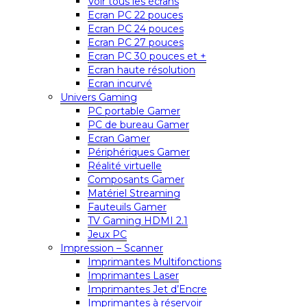
Voir tous les écrans
Ecran PC 22 pouces
Ecran PC 24 pouces
Ecran PC 27 pouces
Ecran PC 30 pouces et +
Ecran haute résolution
Ecran incurvé
Univers Gaming
PC portable Gamer
PC de bureau Gamer
Ecran Gamer
Périphériques Gamer
Réalité virtuelle
Composants Gamer
Matériel Streaming
Fauteuils Gamer
TV Gaming HDMI 2.1
Jeux PC
Impression – Scanner
Imprimantes Multifonctions
Imprimantes Laser
Imprimantes Jet d’Encre
Imprimantes à réservoir