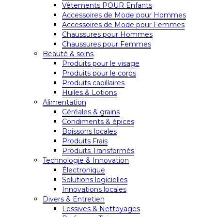
Vêtements POUR Enfants
Accessoires de Mode pour Hommes
Accessoires de Mode pour Femmes
Chaussures pour Hommes
Chaussures pour Femmes
Beauté & soins
Produits pour le visage
Produits pour le corps
Produits capillaires
Huiles & Lotions
Alimentation
Céréales & grains
Condiments & épices
Boissons locales
Produits Frais
Produits Transformés
Technologie & Innovation
Électronique
Solutions logicielles
Innovations locales
Divers & Entretien
Lessives & Nettoyages