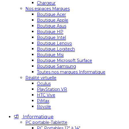
Chargeur
Nos espaces Marques
Boutique Acer
Boutique Apple
Boutique Asus
Boutique HP
Boutique Intel
Boutique Lenovo
Boutique Logitech
Boutique Msi
Boutique Microsoft Surface
Boutique Samsung
Toutes nos marques Informatique
Réalité virtuelle
Oculus
PlayStation VR
HTC Vive
PiMax
Royole
Informatique
PC portable-Tablette
PC Portables 12″ à 14″