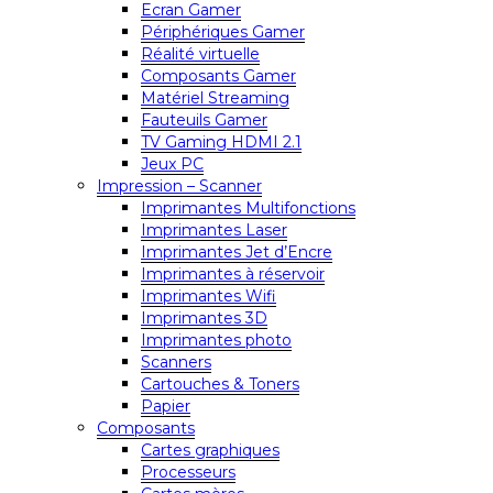
Ecran Gamer
Périphériques Gamer
Réalité virtuelle
Composants Gamer
Matériel Streaming
Fauteuils Gamer
TV Gaming HDMI 2.1
Jeux PC
Impression – Scanner
Imprimantes Multifonctions
Imprimantes Laser
Imprimantes Jet d’Encre
Imprimantes à réservoir
Imprimantes Wifi
Imprimantes 3D
Imprimantes photo
Scanners
Cartouches & Toners
Papier
Composants
Cartes graphiques
Processeurs