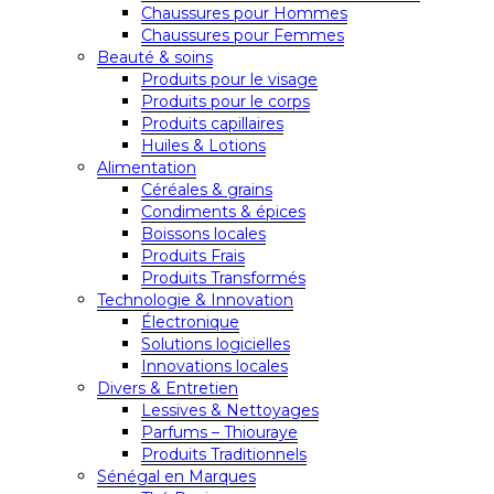
Chaussures pour Hommes
Chaussures pour Femmes
Beauté & soins
Produits pour le visage
Produits pour le corps
Produits capillaires
Huiles & Lotions
Alimentation
Céréales & grains
Condiments & épices
Boissons locales
Produits Frais
Produits Transformés
Technologie & Innovation
Électronique
Solutions logicielles
Innovations locales
Divers & Entretien
Lessives & Nettoyages
Parfums – Thiouraye
Produits Traditionnels
Sénégal en Marques