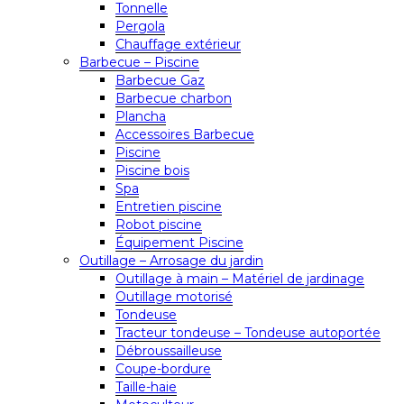
Tonnelle
Pergola
Chauffage extérieur
Barbecue – Piscine
Barbecue Gaz
Barbecue charbon
Plancha
Accessoires Barbecue
Piscine
Piscine bois
Spa
Entretien piscine
Robot piscine
Équipement Piscine
Outillage – Arrosage du jardin
Outillage à main – Matériel de jardinage
Outillage motorisé
Tondeuse
Tracteur tondeuse – Tondeuse autoportée
Débroussailleuse
Coupe-bordure
Taille-haie