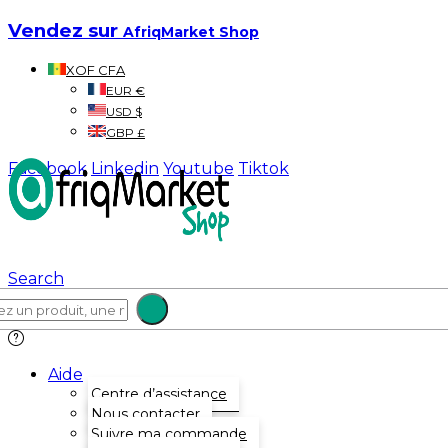
Vendez sur
AfriqMarket Shop
XOF CFA
EUR €
USD $
GBP £
Facebook
Linkedin
Youtube
Tiktok
Search
Aide
Centre d’assistance
Nous contacter
Suivre ma commande