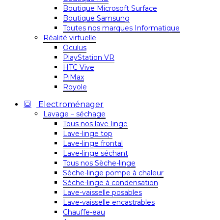
Boutique Microsoft Surface
Boutique Samsung
Toutes nos marques Informatique
Réalité virtuelle
Oculus
PlayStation VR
HTC Vive
PiMax
Royole
Electroménager
Lavage – séchage
Tous nos lave-linge
Lave-linge top
Lave-linge frontal
Lave-linge séchant
Tous nos Sèche-linge
Sèche-linge pompe à chaleur
Sèche-linge à condensation
Lave-vaisselle posables
Lave-vaisselle encastrables
Chauffe-eau