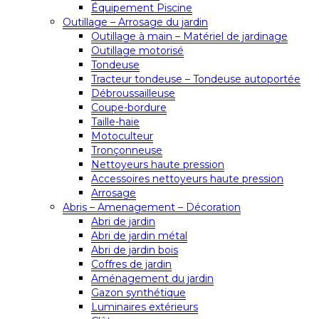
Équipement Piscine
Outillage – Arrosage du jardin
Outillage à main – Matériel de jardinage
Outillage motorisé
Tondeuse
Tracteur tondeuse – Tondeuse autoportée
Débroussailleuse
Coupe-bordure
Taille-haie
Motoculteur
Tronçonneuse
Nettoyeurs haute pression
Accessoires nettoyeurs haute pression
Arrosage
Abris – Amenagement – Décoration
Abri de jardin
Abri de jardin métal
Abri de jardin bois
Coffres de jardin
Aménagement du jardin
Gazon synthétique
Luminaires extérieurs