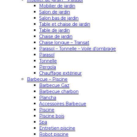
Mobilier de jardin
Salon de jardin
Salon bas de jardin
Table et chaise de jardin
Table de jardin
Chaise de jardin
Chaise longue – Transat
Parasol – Tonnelle – Voile d’ombrage
Parasol
Tonnelle
Pergola
Chauffage extérieur
Barbecue – Piscine
Barbecue Gaz
Barbecue charbon
Plancha
Accessoires Barbecue
Piscine
Piscine bois
Spa
Entretien piscine
Robot piscine