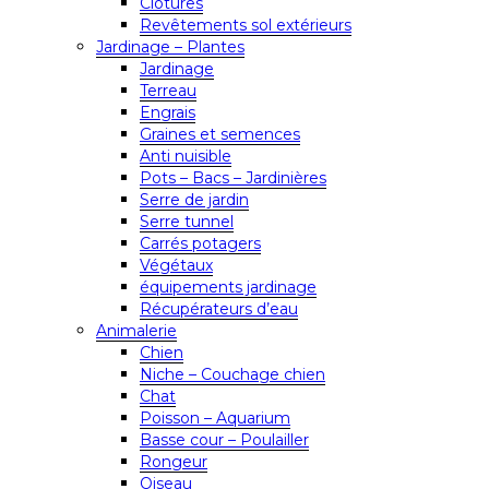
Clôtures
Revêtements sol extérieurs
Jardinage – Plantes
Jardinage
Terreau
Engrais
Graines et semences
Anti nuisible
Pots – Bacs – Jardinières
Serre de jardin
Serre tunnel
Carrés potagers
Végétaux
équipements jardinage
Récupérateurs d’eau
Animalerie
Chien
Niche – Couchage chien
Chat
Poisson – Aquarium
Basse cour – Poulailler
Rongeur
Oiseau