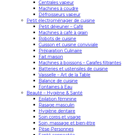
Centrales vapeur
Machines à coudre
Défroisseurs vapeur
Petit électroménager de cuisine
Petit déjeuner – Café
Machines à café à grain
Robots de cuisine
Cuisson et cuisine conviviale
Préparation Culinaire
Fait maison
Machines à boissons – Carafes filtrantes
Batteries et ustensiles de cuisine
Vaisselle – Art de la Table
Balance de cuisine
Fontaines à Eau
Beauté – Hygiène & Santé
Epilation féminine
Rasage masculin
Hygiène dentaire
Soin corps et visage
Soin, massage et bien-être
Pèse-Personnes