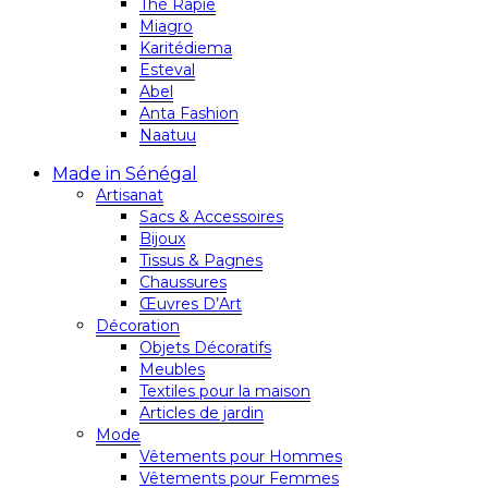
Thé Rapie
Miagro
Karitédiema
Esteval
Abel
Anta Fashion
Naatuu
Made in Sénégal
Artisanat
Sacs & Accessoires
Bijoux
Tissus & Pagnes
Chaussures
Œuvres D’Art
Décoration
Objets Décoratifs
Meubles
Textiles pour la maison
Articles de jardin
Mode
Vêtements pour Hommes
Vêtements pour Femmes