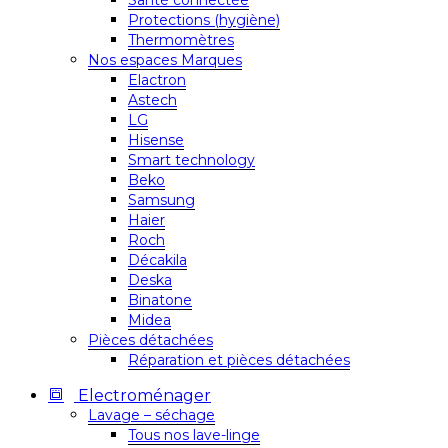
Santé connectée
Protections (hygiène)
Thermomètres
Nos espaces Marques
Elactron
Astech
LG
Hisense
Smart technology
Beko
Samsung
Haier
Roch
Décakila
Deska
Binatone
Midea
Pièces détachées
Réparation et pièces détachées
Electroménager
Lavage – séchage
Tous nos lave-linge