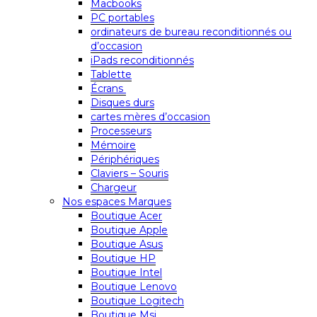
Macbooks
PC portables
ordinateurs de bureau reconditionnés ou
d’occasion
iPads reconditionnés
Tablette
Écrans
Disques durs
cartes mères d’occasion
Processeurs
Mémoire
Périphériques
Claviers – Souris
Chargeur
Nos espaces Marques
Boutique Acer
Boutique Apple
Boutique Asus
Boutique HP
Boutique Intel
Boutique Lenovo
Boutique Logitech
Boutique Msi