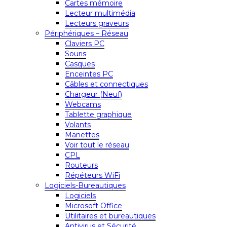
Cartes mémoire
Lecteur multimédia
Lecteurs graveurs
Périphériques – Réseau
Claviers PC
Souris
Casques
Enceintes PC
Câbles et connectiques
Chargeur (Neuf)
Webcams
Tablette graphique
Volants
Manettes
Voir tout le réseau
CPL
Routeurs
Répéteurs WiFi
Logiciels-Bureautiques
Logiciels
Microsoft Office
Utilitaires et bureautiques
Antivirus et Sécurité