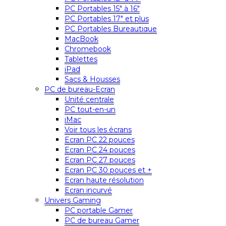
PC Portables 15″ à 16″
PC Portables 17″ et plus
PC Portables Bureautique
MacBook
Chromebook
Tablettes
iPad
Sacs & Housses
PC de bureau-Ecran
Unité centrale
PC tout-en-un
iMac
Voir tous les écrans
Ecran PC 22 pouces
Ecran PC 24 pouces
Ecran PC 27 pouces
Ecran PC 30 pouces et +
Ecran haute résolution
Ecran incurvé
Univers Gaming
PC portable Gamer
PC de bureau Gamer