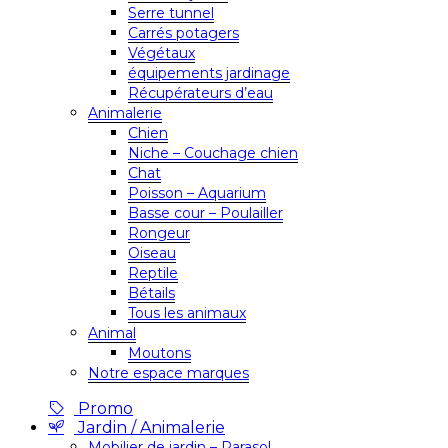
Serre tunnel
Carrés potagers
Végétaux
équipements jardinage
Récupérateurs d’eau
Animalerie
Chien
Niche – Couchage chien
Chat
Poisson – Aquarium
Basse cour – Poulailler
Rongeur
Oiseau
Reptile
Bétails
Tous les animaux
Animal
Moutons
Notre espace marques
Promo
Jardin / Animalerie
Mobilier de jardin – Parasol