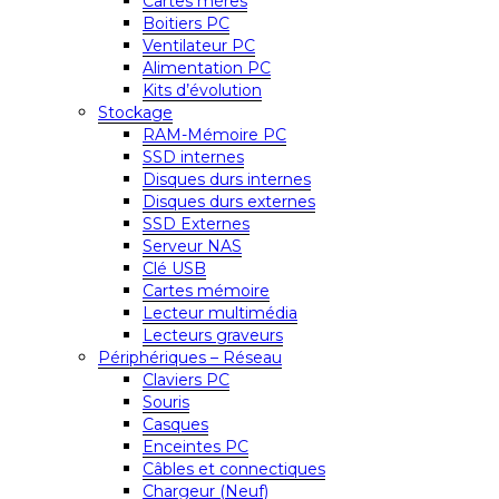
Cartes mères
Boitiers PC
Ventilateur PC
Alimentation PC
Kits d’évolution
Stockage
RAM-Mémoire PC
SSD internes
Disques durs internes
Disques durs externes
SSD Externes
Serveur NAS
Clé USB
Cartes mémoire
Lecteur multimédia
Lecteurs graveurs
Périphériques – Réseau
Claviers PC
Souris
Casques
Enceintes PC
Câbles et connectiques
Chargeur (Neuf)