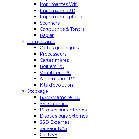
Imprimantes Wifi
Imprimantes 3D
Imprimantes photo
Scanners
Cartouches & Toners
Papier
Composants
Cartes graphiques
Processeurs
Cartes mères
Boitiers PC
Ventilateur PC
Alimentation PC
Kits d’évolution
Stockage
RAM-Mémoire PC
SSD internes
Disques durs internes
Disques durs externes
SSD Externes
Serveur NAS
Clé USB