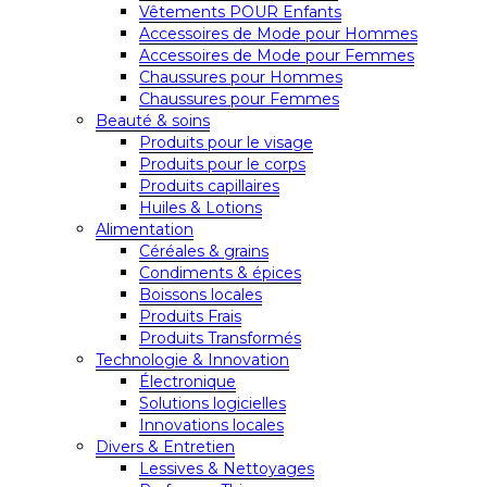
Vêtements POUR Enfants
Accessoires de Mode pour Hommes
Accessoires de Mode pour Femmes
Chaussures pour Hommes
Chaussures pour Femmes
Beauté & soins
Produits pour le visage
Produits pour le corps
Produits capillaires
Huiles & Lotions
Alimentation
Céréales & grains
Condiments & épices
Boissons locales
Produits Frais
Produits Transformés
Technologie & Innovation
Électronique
Solutions logicielles
Innovations locales
Divers & Entretien
Lessives & Nettoyages