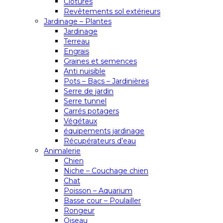
Clôtures
Revêtements sol extérieurs
Jardinage – Plantes
Jardinage
Terreau
Engrais
Graines et semences
Anti nuisible
Pots – Bacs – Jardinières
Serre de jardin
Serre tunnel
Carrés potagers
Végétaux
équipements jardinage
Récupérateurs d’eau
Animalerie
Chien
Niche – Couchage chien
Chat
Poisson – Aquarium
Basse cour – Poulailler
Rongeur
Oiseau