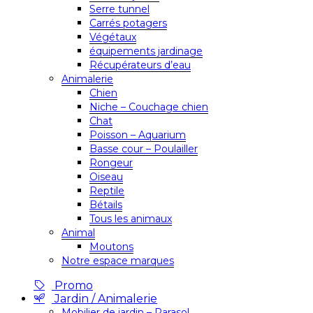
Serre tunnel
Carrés potagers
Végétaux
équipements jardinage
Récupérateurs d’eau
Animalerie
Chien
Niche – Couchage chien
Chat
Poisson – Aquarium
Basse cour – Poulailler
Rongeur
Oiseau
Reptile
Bétails
Tous les animaux
Animal
Moutons
Notre espace marques
Promo
Jardin / Animalerie
Mobilier de jardin – Parasol