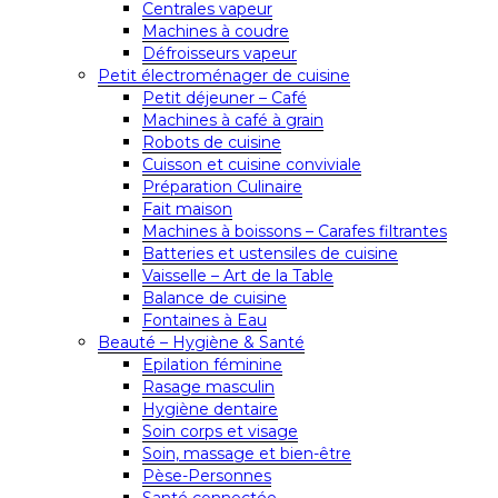
Centrales vapeur
Machines à coudre
Défroisseurs vapeur
Petit électroménager de cuisine
Petit déjeuner – Café
Machines à café à grain
Robots de cuisine
Cuisson et cuisine conviviale
Préparation Culinaire
Fait maison
Machines à boissons – Carafes filtrantes
Batteries et ustensiles de cuisine
Vaisselle – Art de la Table
Balance de cuisine
Fontaines à Eau
Beauté – Hygiène & Santé
Epilation féminine
Rasage masculin
Hygiène dentaire
Soin corps et visage
Soin, massage et bien-être
Pèse-Personnes