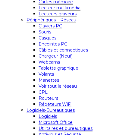
Cartes mémoire
Lecteur multimédia
Lecteurs graveurs
Périphériques – Réseau
Claviers PC
Souris
Casques
Enceintes PC
Câbles et connectiques
Chargeur (Neuf)
Webcams
Tablette graphique
Volants
Manettes
Voir tout le réseau
CPL
Routeurs
Répéteurs WiFi
Logiciels-Bureautiques
Logiciels
Microsoft Office
Utilitaires et bureautiques
Antivirus et Sécurité