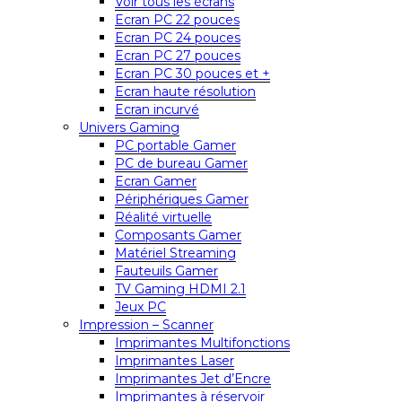
Voir tous les écrans
Ecran PC 22 pouces
Ecran PC 24 pouces
Ecran PC 27 pouces
Ecran PC 30 pouces et +
Ecran haute résolution
Ecran incurvé
Univers Gaming
PC portable Gamer
PC de bureau Gamer
Ecran Gamer
Périphériques Gamer
Réalité virtuelle
Composants Gamer
Matériel Streaming
Fauteuils Gamer
TV Gaming HDMI 2.1
Jeux PC
Impression – Scanner
Imprimantes Multifonctions
Imprimantes Laser
Imprimantes Jet d’Encre
Imprimantes à réservoir