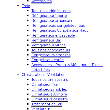
Accessoires
Froid
Tous nos réfrigérateurs
Réfrigérateur 1 porte
Réfrigérateur américain
Réfrigérateurs congélateur bas
Réfrigérateurs Congélateur Haut
Réfrigérateur encastrable
Réfrigérateur Bar
Réfrigérateur vitrine
Tous nos congélateurs
Congélateurs armoires
Congélateur coffre
Accessoires – Produits Ménagers – Pièces
détachées
Climatisation – Ventilation
Tous nos climatiseurs
Climatiseur fixe
Climatiseurs mobiles
Climatiseurs Armoire
Climatiseurs cassette
Traitement de l’air
Ventilateur