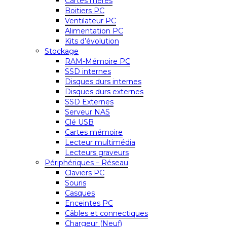
Cartes mères
Boitiers PC
Ventilateur PC
Alimentation PC
Kits d’évolution
Stockage
RAM-Mémoire PC
SSD internes
Disques durs internes
Disques durs externes
SSD Externes
Serveur NAS
Clé USB
Cartes mémoire
Lecteur multimédia
Lecteurs graveurs
Périphériques – Réseau
Claviers PC
Souris
Casques
Enceintes PC
Câbles et connectiques
Chargeur (Neuf)