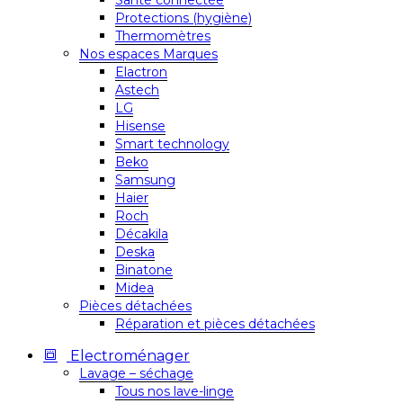
Santé connectée
Protections (hygiène)
Thermomètres
Nos espaces Marques
Elactron
Astech
LG
Hisense
Smart technology
Beko
Samsung
Haier
Roch
Décakila
Deska
Binatone
Midea
Pièces détachées
Réparation et pièces détachées
Electroménager
Lavage – séchage
Tous nos lave-linge