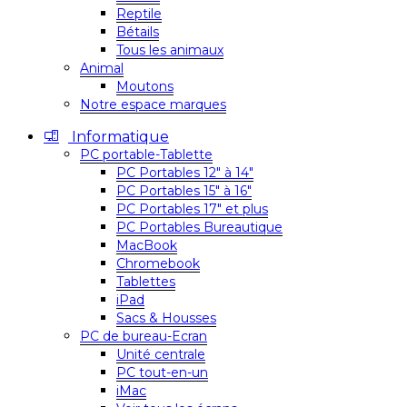
Reptile
Bétails
Tous les animaux
Animal
Moutons
Notre espace marques
Informatique
PC portable-Tablette
PC Portables 12″ à 14″
PC Portables 15″ à 16″
PC Portables 17″ et plus
PC Portables Bureautique
MacBook
Chromebook
Tablettes
iPad
Sacs & Housses
PC de bureau-Ecran
Unité centrale
PC tout-en-un
iMac