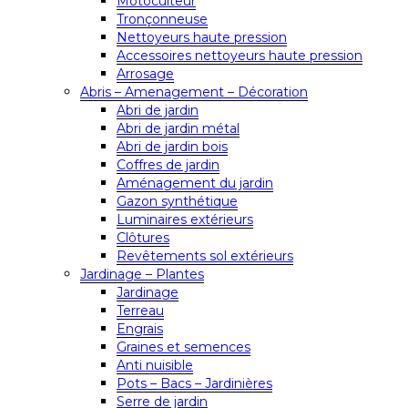
Motoculteur
Tronçonneuse
Nettoyeurs haute pression
Accessoires nettoyeurs haute pression
Arrosage
Abris – Amenagement – Décoration
Abri de jardin
Abri de jardin métal
Abri de jardin bois
Coffres de jardin
Aménagement du jardin
Gazon synthétique
Luminaires extérieurs
Clôtures
Revêtements sol extérieurs
Jardinage – Plantes
Jardinage
Terreau
Engrais
Graines et semences
Anti nuisible
Pots – Bacs – Jardinières
Serre de jardin