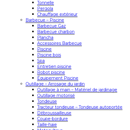
Tonnelle
Pergola
Chauffage extérieur
Barbecue – Piscine
Barbecue Gaz
Barbecue charbon
Plancha
Accessoires Barbecue
Piscine
Piscine bois
Spa
Entretien piscine
Robot piscine
Équipement Piscine
Outillage – Arrosage du jardin
Outillage à main – Matériel de jardinage
Outillage motorisé
Tondeuse
Tracteur tondeuse – Tondeuse autoportée
Débroussailleuse
Coupe-bordure
Taille-haie