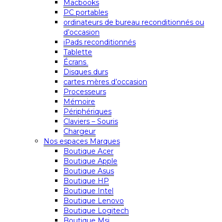
Macbooks
PC portables
ordinateurs de bureau reconditionnés ou
d’occasion
iPads reconditionnés
Tablette
Écrans
Disques durs
cartes mères d’occasion
Processeurs
Mémoire
Périphériques
Claviers – Souris
Chargeur
Nos espaces Marques
Boutique Acer
Boutique Apple
Boutique Asus
Boutique HP
Boutique Intel
Boutique Lenovo
Boutique Logitech
Boutique Msi