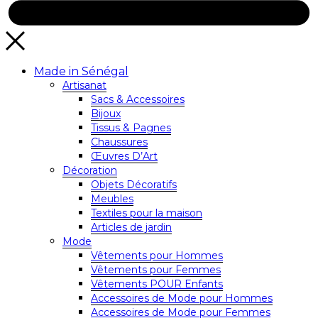
Made in Sénégal
Artisanat
Sacs & Accessoires
Bijoux
Tissus & Pagnes
Chaussures
Œuvres D’Art
Décoration
Objets Décoratifs
Meubles
Textiles pour la maison
Articles de jardin
Mode
Vêtements pour Hommes
Vêtements pour Femmes
Vêtements POUR Enfants
Accessoires de Mode pour Hommes
Accessoires de Mode pour Femmes