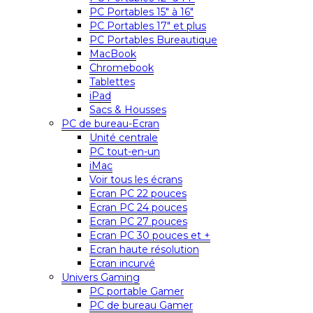
PC Portables 15″ à 16″
PC Portables 17″ et plus
PC Portables Bureautique
MacBook
Chromebook
Tablettes
iPad
Sacs & Housses
PC de bureau-Ecran
Unité centrale
PC tout-en-un
iMac
Voir tous les écrans
Ecran PC 22 pouces
Ecran PC 24 pouces
Ecran PC 27 pouces
Ecran PC 30 pouces et +
Ecran haute résolution
Ecran incurvé
Univers Gaming
PC portable Gamer
PC de bureau Gamer