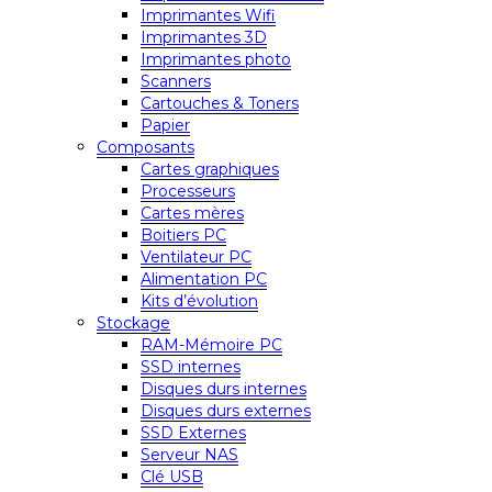
Imprimantes Wifi
Imprimantes 3D
Imprimantes photo
Scanners
Cartouches & Toners
Papier
Composants
Cartes graphiques
Processeurs
Cartes mères
Boitiers PC
Ventilateur PC
Alimentation PC
Kits d’évolution
Stockage
RAM-Mémoire PC
SSD internes
Disques durs internes
Disques durs externes
SSD Externes
Serveur NAS
Clé USB