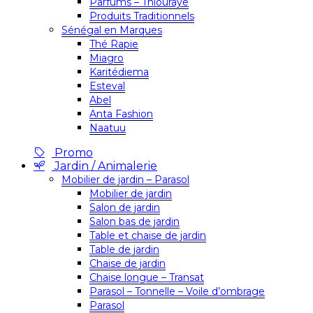
Parfums – Thiouraye
Produits Traditionnels
Sénégal en Marques
Thé Rapie
Miagro
Karitédiema
Esteval
Abel
Anta Fashion
Naatuu
Promo
Jardin / Animalerie
Mobilier de jardin – Parasol
Mobilier de jardin
Salon de jardin
Salon bas de jardin
Table et chaise de jardin
Table de jardin
Chaise de jardin
Chaise longue – Transat
Parasol – Tonnelle – Voile d’ombrage
Parasol