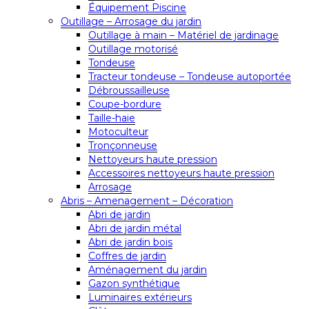
Équipement Piscine
Outillage – Arrosage du jardin
Outillage à main – Matériel de jardinage
Outillage motorisé
Tondeuse
Tracteur tondeuse – Tondeuse autoportée
Débroussailleuse
Coupe-bordure
Taille-haie
Motoculteur
Tronçonneuse
Nettoyeurs haute pression
Accessoires nettoyeurs haute pression
Arrosage
Abris – Amenagement – Décoration
Abri de jardin
Abri de jardin métal
Abri de jardin bois
Coffres de jardin
Aménagement du jardin
Gazon synthétique
Luminaires extérieurs