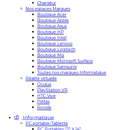
Chargeur
Nos espaces Marques
Boutique Acer
Boutique Apple
Boutique Asus
Boutique HP
Boutique Intel
Boutique Lenovo
Boutique Logitech
Boutique Msi
Boutique Microsoft Surface
Boutique Samsung
Toutes nos marques Informatique
Réalité virtuelle
Oculus
PlayStation VR
HTC Vive
PiMax
Royole
Informatique
PC portable-Tablette
PC Portables 12″ à 14″