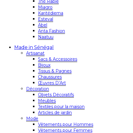
Thé Rapie
Miagro
Karitédiema
Esteval
Abel
Anta Fashion
Naatuu
Made in Sénégal
Artisanat
Sacs & Accessoires
Bijoux
Tissus & Pagnes
Chaussures
Œuvres D’Art
Décoration
Objets Décoratifs
Meubles
Textiles pour la maison
Articles de jardin
Mode
Vêtements pour Hommes
Vêtements pour Femmes