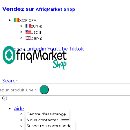
Vendez sur
AfriqMarket Shop
XOF CFA
EUR €
USD $
GBP £
Facebook
Linkedin
Youtube
Tiktok
Search
Aide
Centre d’assistance
Nous contacter
Suivre ma commande