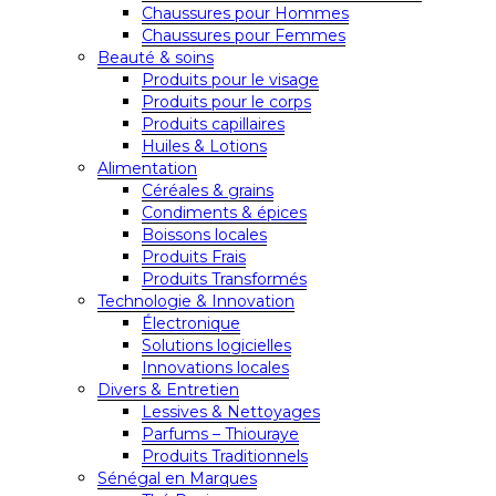
Chaussures pour Hommes
Chaussures pour Femmes
Beauté & soins
Produits pour le visage
Produits pour le corps
Produits capillaires
Huiles & Lotions
Alimentation
Céréales & grains
Condiments & épices
Boissons locales
Produits Frais
Produits Transformés
Technologie & Innovation
Électronique
Solutions logicielles
Innovations locales
Divers & Entretien
Lessives & Nettoyages
Parfums – Thiouraye
Produits Traditionnels
Sénégal en Marques