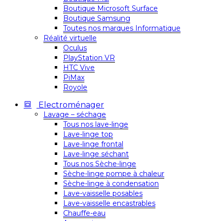
Boutique Microsoft Surface
Boutique Samsung
Toutes nos marques Informatique
Réalité virtuelle
Oculus
PlayStation VR
HTC Vive
PiMax
Royole
Electroménager
Lavage – séchage
Tous nos lave-linge
Lave-linge top
Lave-linge frontal
Lave-linge séchant
Tous nos Sèche-linge
Sèche-linge pompe à chaleur
Sèche-linge à condensation
Lave-vaisselle posables
Lave-vaisselle encastrables
Chauffe-eau