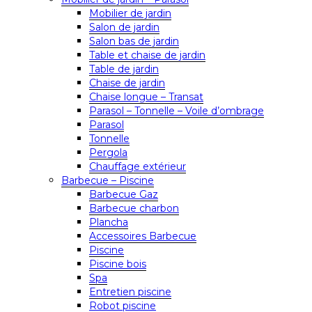
Mobilier de jardin
Salon de jardin
Salon bas de jardin
Table et chaise de jardin
Table de jardin
Chaise de jardin
Chaise longue – Transat
Parasol – Tonnelle – Voile d’ombrage
Parasol
Tonnelle
Pergola
Chauffage extérieur
Barbecue – Piscine
Barbecue Gaz
Barbecue charbon
Plancha
Accessoires Barbecue
Piscine
Piscine bois
Spa
Entretien piscine
Robot piscine