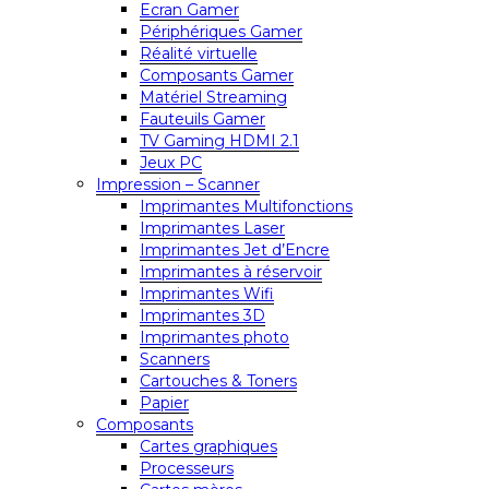
Ecran Gamer
Périphériques Gamer
Réalité virtuelle
Composants Gamer
Matériel Streaming
Fauteuils Gamer
TV Gaming HDMI 2.1
Jeux PC
Impression – Scanner
Imprimantes Multifonctions
Imprimantes Laser
Imprimantes Jet d’Encre
Imprimantes à réservoir
Imprimantes Wifi
Imprimantes 3D
Imprimantes photo
Scanners
Cartouches & Toners
Papier
Composants
Cartes graphiques
Processeurs