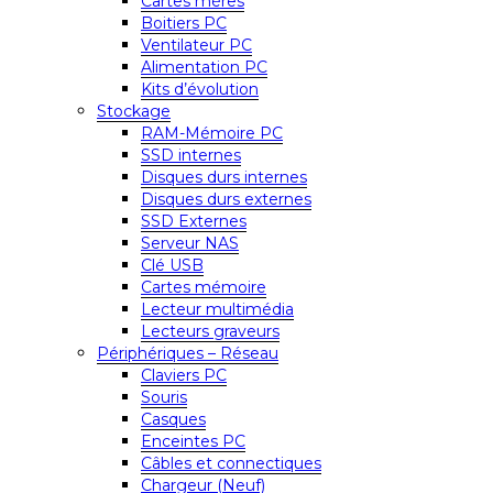
Cartes mères
Boitiers PC
Ventilateur PC
Alimentation PC
Kits d’évolution
Stockage
RAM-Mémoire PC
SSD internes
Disques durs internes
Disques durs externes
SSD Externes
Serveur NAS
Clé USB
Cartes mémoire
Lecteur multimédia
Lecteurs graveurs
Périphériques – Réseau
Claviers PC
Souris
Casques
Enceintes PC
Câbles et connectiques
Chargeur (Neuf)