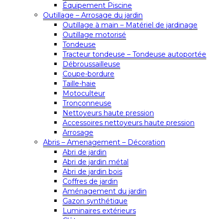
Équipement Piscine
Outillage – Arrosage du jardin
Outillage à main – Matériel de jardinage
Outillage motorisé
Tondeuse
Tracteur tondeuse – Tondeuse autoportée
Débroussailleuse
Coupe-bordure
Taille-haie
Motoculteur
Tronçonneuse
Nettoyeurs haute pression
Accessoires nettoyeurs haute pression
Arrosage
Abris – Amenagement – Décoration
Abri de jardin
Abri de jardin métal
Abri de jardin bois
Coffres de jardin
Aménagement du jardin
Gazon synthétique
Luminaires extérieurs