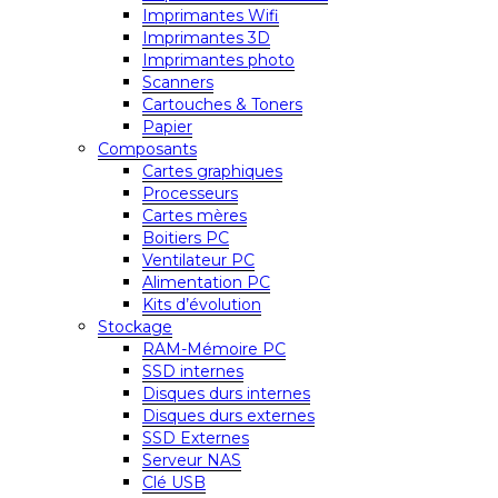
Imprimantes Wifi
Imprimantes 3D
Imprimantes photo
Scanners
Cartouches & Toners
Papier
Composants
Cartes graphiques
Processeurs
Cartes mères
Boitiers PC
Ventilateur PC
Alimentation PC
Kits d’évolution
Stockage
RAM-Mémoire PC
SSD internes
Disques durs internes
Disques durs externes
SSD Externes
Serveur NAS
Clé USB