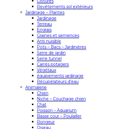
Clôtures
Revêtements sol extérieurs
Jardinage – Plantes
Jardinage
Terreau
Engrais
Graines et semences
Anti nuisible
Pots – Bacs – Jardinières
Serre de jardin
Serre tunnel
Carrés potagers
Végétaux
équipements jardinage
Récupérateurs d’eau
Animalerie
Chien
Niche – Couchage chien
Chat
Poisson – Aquarium
Basse cour – Poulailler
Rongeur
Oiseau