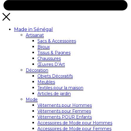
Made in Sénégal
Artisanat
Sacs & Accessoires
Bijoux
Tissus & Pagnes
Chaussures
Œuvres D’Art
Décoration
Objets Décoratifs
Meubles
Textiles pour la maison
Articles de jardin
Mode
Vêtements pour Hommes
Vêtements pour Femmes
Vêtements POUR Enfants
Accessoires de Mode pour Hommes
Accessoires de Mode pour Femmes