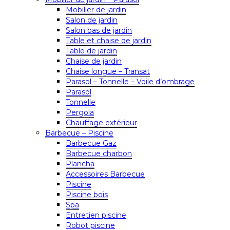
Mobilier de jardin
Salon de jardin
Salon bas de jardin
Table et chaise de jardin
Table de jardin
Chaise de jardin
Chaise longue – Transat
Parasol – Tonnelle – Voile d’ombrage
Parasol
Tonnelle
Pergola
Chauffage extérieur
Barbecue – Piscine
Barbecue Gaz
Barbecue charbon
Plancha
Accessoires Barbecue
Piscine
Piscine bois
Spa
Entretien piscine
Robot piscine