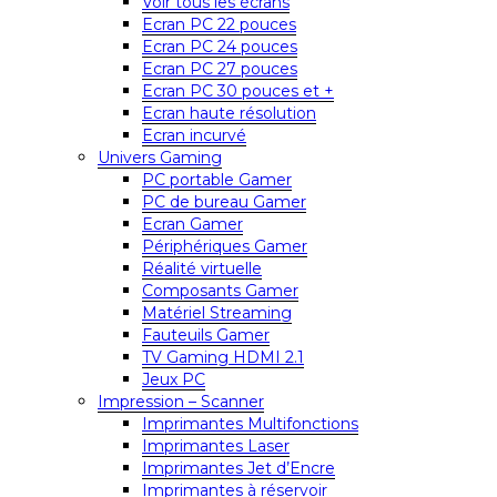
Voir tous les écrans
Ecran PC 22 pouces
Ecran PC 24 pouces
Ecran PC 27 pouces
Ecran PC 30 pouces et +
Ecran haute résolution
Ecran incurvé
Univers Gaming
PC portable Gamer
PC de bureau Gamer
Ecran Gamer
Périphériques Gamer
Réalité virtuelle
Composants Gamer
Matériel Streaming
Fauteuils Gamer
TV Gaming HDMI 2.1
Jeux PC
Impression – Scanner
Imprimantes Multifonctions
Imprimantes Laser
Imprimantes Jet d’Encre
Imprimantes à réservoir