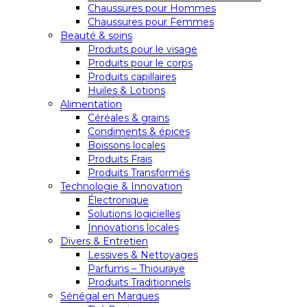
Chaussures pour Hommes
Chaussures pour Femmes
Beauté & soins
Produits pour le visage
Produits pour le corps
Produits capillaires
Huiles & Lotions
Alimentation
Céréales & grains
Condiments & épices
Boissons locales
Produits Frais
Produits Transformés
Technologie & Innovation
Électronique
Solutions logicielles
Innovations locales
Divers & Entretien
Lessives & Nettoyages
Parfums – Thiouraye
Produits Traditionnels
Sénégal en Marques