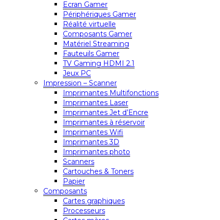
Ecran Gamer
Périphériques Gamer
Réalité virtuelle
Composants Gamer
Matériel Streaming
Fauteuils Gamer
TV Gaming HDMI 2.1
Jeux PC
Impression – Scanner
Imprimantes Multifonctions
Imprimantes Laser
Imprimantes Jet d’Encre
Imprimantes à réservoir
Imprimantes Wifi
Imprimantes 3D
Imprimantes photo
Scanners
Cartouches & Toners
Papier
Composants
Cartes graphiques
Processeurs