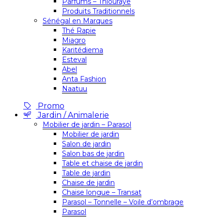
Parfums – Thiouraye
Produits Traditionnels
Sénégal en Marques
Thé Rapie
Miagro
Karitédiema
Esteval
Abel
Anta Fashion
Naatuu
Promo
Jardin / Animalerie
Mobilier de jardin – Parasol
Mobilier de jardin
Salon de jardin
Salon bas de jardin
Table et chaise de jardin
Table de jardin
Chaise de jardin
Chaise longue – Transat
Parasol – Tonnelle – Voile d’ombrage
Parasol