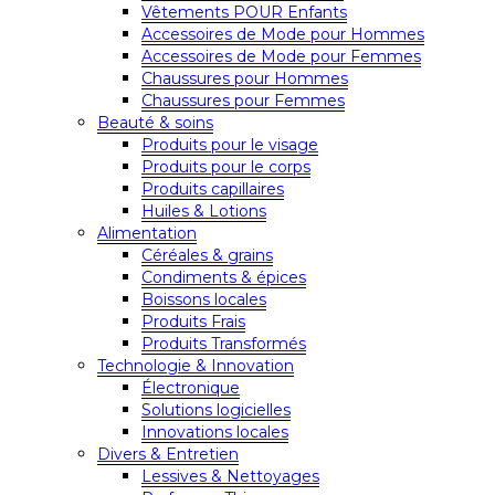
Vêtements POUR Enfants
Accessoires de Mode pour Hommes
Accessoires de Mode pour Femmes
Chaussures pour Hommes
Chaussures pour Femmes
Beauté & soins
Produits pour le visage
Produits pour le corps
Produits capillaires
Huiles & Lotions
Alimentation
Céréales & grains
Condiments & épices
Boissons locales
Produits Frais
Produits Transformés
Technologie & Innovation
Électronique
Solutions logicielles
Innovations locales
Divers & Entretien
Lessives & Nettoyages