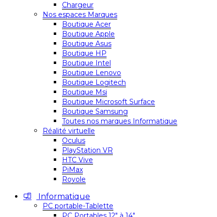
Chargeur
Nos espaces Marques
Boutique Acer
Boutique Apple
Boutique Asus
Boutique HP
Boutique Intel
Boutique Lenovo
Boutique Logitech
Boutique Msi
Boutique Microsoft Surface
Boutique Samsung
Toutes nos marques Informatique
Réalité virtuelle
Oculus
PlayStation VR
HTC Vive
PiMax
Royole
Informatique
PC portable-Tablette
PC Portables 12″ à 14″