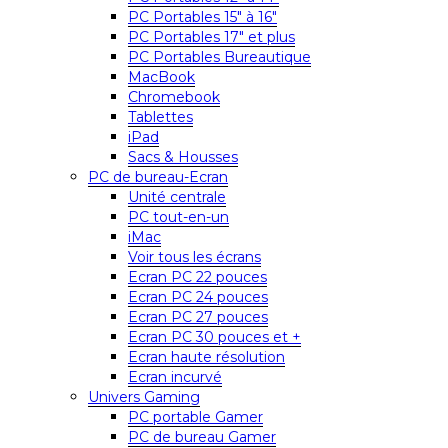
PC Portables 15″ à 16″
PC Portables 17″ et plus
PC Portables Bureautique
MacBook
Chromebook
Tablettes
iPad
Sacs & Housses
PC de bureau-Ecran
Unité centrale
PC tout-en-un
iMac
Voir tous les écrans
Ecran PC 22 pouces
Ecran PC 24 pouces
Ecran PC 27 pouces
Ecran PC 30 pouces et +
Ecran haute résolution
Ecran incurvé
Univers Gaming
PC portable Gamer
PC de bureau Gamer