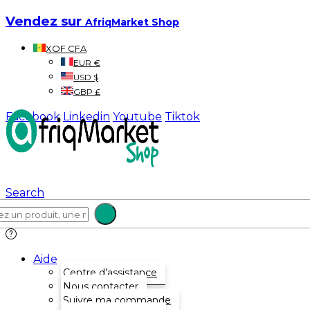
Vendez sur
AfriqMarket Shop
XOF CFA
EUR €
USD $
GBP £
Facebook
Linkedin
Youtube
Tiktok
Search
Aide
Centre d’assistance
Nous contacter
Suivre ma commande