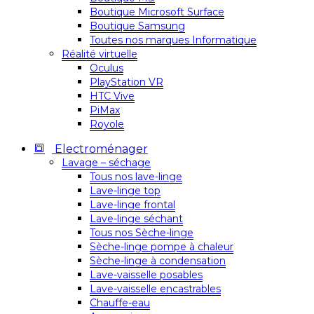
Boutique Microsoft Surface
Boutique Samsung
Toutes nos marques Informatique
Réalité virtuelle
Oculus
PlayStation VR
HTC Vive
PiMax
Royole
Electroménager
Lavage – séchage
Tous nos lave-linge
Lave-linge top
Lave-linge frontal
Lave-linge séchant
Tous nos Sèche-linge
Sèche-linge pompe à chaleur
Sèche-linge à condensation
Lave-vaisselle posables
Lave-vaisselle encastrables
Chauffe-eau