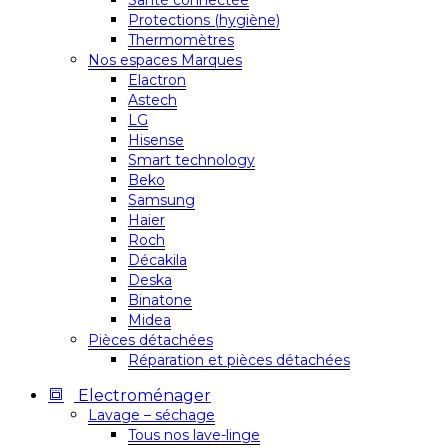
Santé connectée
Protections (hygiène)
Thermomètres
Nos espaces Marques
Elactron
Astech
LG
Hisense
Smart technology
Beko
Samsung
Haier
Roch
Décakila
Deska
Binatone
Midea
Pièces détachées
Réparation et pièces détachées
Electroménager
Lavage – séchage
Tous nos lave-linge