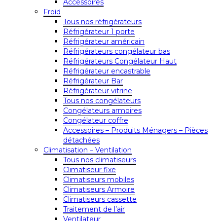
Accessoires
Froid
Tous nos réfrigérateurs
Réfrigérateur 1 porte
Réfrigérateur américain
Réfrigérateurs congélateur bas
Réfrigérateurs Congélateur Haut
Réfrigérateur encastrable
Réfrigérateur Bar
Réfrigérateur vitrine
Tous nos congélateurs
Congélateurs armoires
Congélateur coffre
Accessoires – Produits Ménagers – Pièces
détachées
Climatisation – Ventilation
Tous nos climatiseurs
Climatiseur fixe
Climatiseurs mobiles
Climatiseurs Armoire
Climatiseurs cassette
Traitement de l’air
Ventilateur