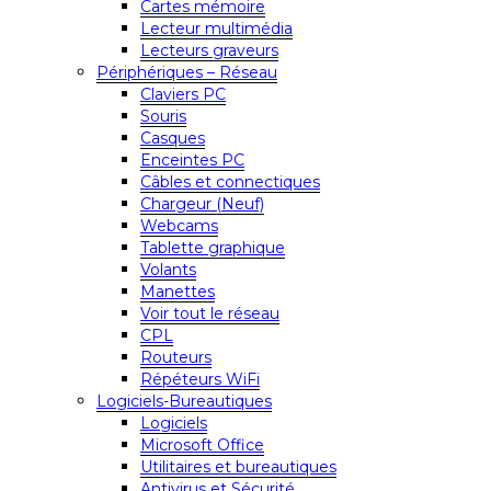
Cartes mémoire
Lecteur multimédia
Lecteurs graveurs
Périphériques – Réseau
Claviers PC
Souris
Casques
Enceintes PC
Câbles et connectiques
Chargeur (Neuf)
Webcams
Tablette graphique
Volants
Manettes
Voir tout le réseau
CPL
Routeurs
Répéteurs WiFi
Logiciels-Bureautiques
Logiciels
Microsoft Office
Utilitaires et bureautiques
Antivirus et Sécurité