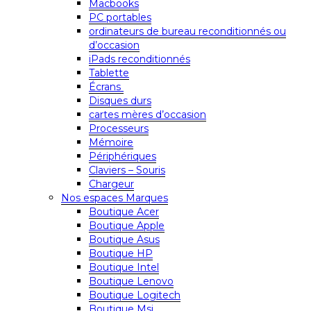
Macbooks
PC portables
ordinateurs de bureau reconditionnés ou
d’occasion
iPads reconditionnés
Tablette
Écrans
Disques durs
cartes mères d’occasion
Processeurs
Mémoire
Périphériques
Claviers – Souris
Chargeur
Nos espaces Marques
Boutique Acer
Boutique Apple
Boutique Asus
Boutique HP
Boutique Intel
Boutique Lenovo
Boutique Logitech
Boutique Msi