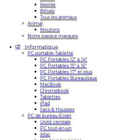
Reptile
Bétails
Tous les animaux
Animal
Moutons
Notre espace marques
Informatique
PC portable-Tablette
PC Portables 12″ à 14″
PC Portables 15″ à 16″
PC Portables 17″ et plus
PC Portables Bureautique
MacBook
Chromebook
Tablettes
iPad
Sacs & Housses
PC de bureau-Ecran
Unité centrale
PC tout-en-un
iMac