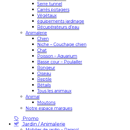
Serre tunnel
Carrés potagers
Végétaux
équipements jardinage
Récupérateurs d’eau
Animalerie
Chien
Niche – Couchage chien
Chat
Poisson – Aquarium
Basse cour – Poulailler
Rongeur
Oiseau
Reptile
Bétails
Tous les animaux
Animal
Moutons
Notre espace marques
Promo
Jardin / Animalerie
Mobilier de jardin – Parasol