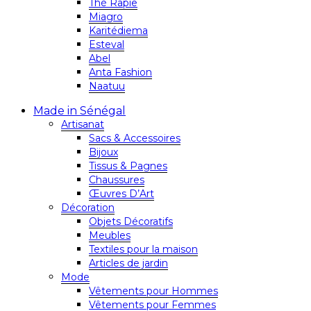
Thé Rapie
Miagro
Karitédiema
Esteval
Abel
Anta Fashion
Naatuu
Made in Sénégal
Artisanat
Sacs & Accessoires
Bijoux
Tissus & Pagnes
Chaussures
Œuvres D’Art
Décoration
Objets Décoratifs
Meubles
Textiles pour la maison
Articles de jardin
Mode
Vêtements pour Hommes
Vêtements pour Femmes