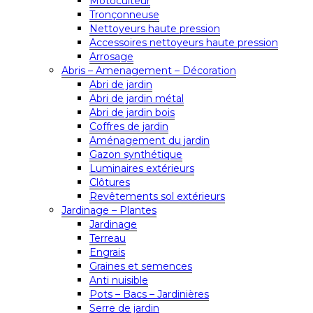
Motoculteur
Tronçonneuse
Nettoyeurs haute pression
Accessoires nettoyeurs haute pression
Arrosage
Abris – Amenagement – Décoration
Abri de jardin
Abri de jardin métal
Abri de jardin bois
Coffres de jardin
Aménagement du jardin
Gazon synthétique
Luminaires extérieurs
Clôtures
Revêtements sol extérieurs
Jardinage – Plantes
Jardinage
Terreau
Engrais
Graines et semences
Anti nuisible
Pots – Bacs – Jardinières
Serre de jardin