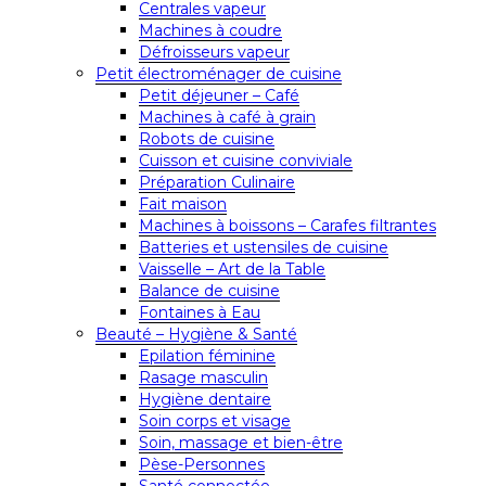
Centrales vapeur
Machines à coudre
Défroisseurs vapeur
Petit électroménager de cuisine
Petit déjeuner – Café
Machines à café à grain
Robots de cuisine
Cuisson et cuisine conviviale
Préparation Culinaire
Fait maison
Machines à boissons – Carafes filtrantes
Batteries et ustensiles de cuisine
Vaisselle – Art de la Table
Balance de cuisine
Fontaines à Eau
Beauté – Hygiène & Santé
Epilation féminine
Rasage masculin
Hygiène dentaire
Soin corps et visage
Soin, massage et bien-être
Pèse-Personnes