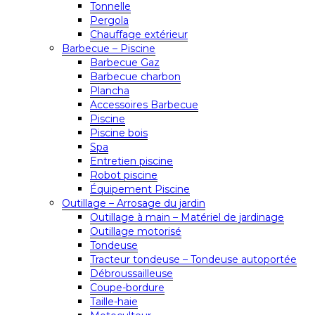
Tonnelle
Pergola
Chauffage extérieur
Barbecue – Piscine
Barbecue Gaz
Barbecue charbon
Plancha
Accessoires Barbecue
Piscine
Piscine bois
Spa
Entretien piscine
Robot piscine
Équipement Piscine
Outillage – Arrosage du jardin
Outillage à main – Matériel de jardinage
Outillage motorisé
Tondeuse
Tracteur tondeuse – Tondeuse autoportée
Débroussailleuse
Coupe-bordure
Taille-haie