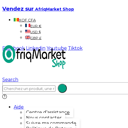
Vendez sur
AfriqMarket Shop
XOF CFA
EUR €
USD $
GBP £
Facebook
Linkedin
Youtube
Tiktok
Search
Aide
Centre d’assistance
Nous contacter
Suivre ma commande