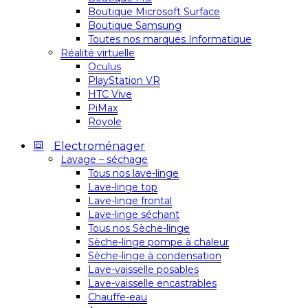
Boutique Microsoft Surface
Boutique Samsung
Toutes nos marques Informatique
Réalité virtuelle
Oculus
PlayStation VR
HTC Vive
PiMax
Royole
Electroménager
Lavage – séchage
Tous nos lave-linge
Lave-linge top
Lave-linge frontal
Lave-linge séchant
Tous nos Sèche-linge
Sèche-linge pompe à chaleur
Sèche-linge à condensation
Lave-vaisselle posables
Lave-vaisselle encastrables
Chauffe-eau