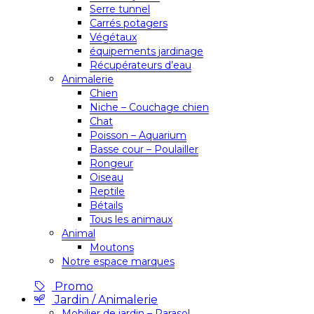
Serre tunnel
Carrés potagers
Végétaux
équipements jardinage
Récupérateurs d’eau
Animalerie
Chien
Niche – Couchage chien
Chat
Poisson – Aquarium
Basse cour – Poulailler
Rongeur
Oiseau
Reptile
Bétails
Tous les animaux
Animal
Moutons
Notre espace marques
Promo
Jardin / Animalerie
Mobilier de jardin – Parasol