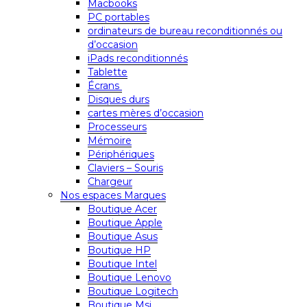
Macbooks
PC portables
ordinateurs de bureau reconditionnés ou
d’occasion
iPads reconditionnés
Tablette
Écrans
Disques durs
cartes mères d’occasion
Processeurs
Mémoire
Périphériques
Claviers – Souris
Chargeur
Nos espaces Marques
Boutique Acer
Boutique Apple
Boutique Asus
Boutique HP
Boutique Intel
Boutique Lenovo
Boutique Logitech
Boutique Msi