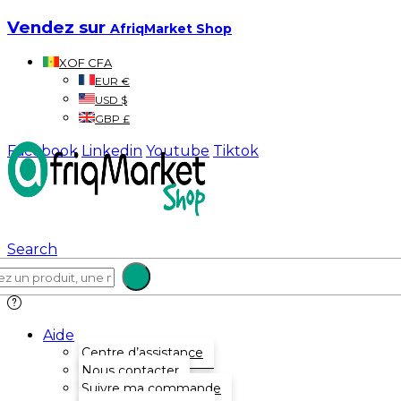
Vendez sur
AfriqMarket Shop
XOF CFA
EUR €
USD $
GBP £
Facebook
Linkedin
Youtube
Tiktok
Search
Aide
Centre d’assistance
Nous contacter
Suivre ma commande