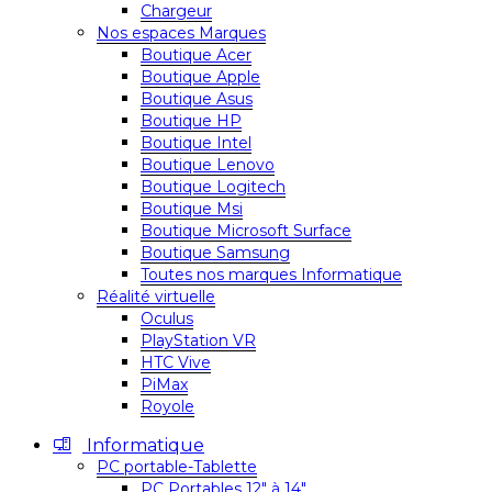
Chargeur
Nos espaces Marques
Boutique Acer
Boutique Apple
Boutique Asus
Boutique HP
Boutique Intel
Boutique Lenovo
Boutique Logitech
Boutique Msi
Boutique Microsoft Surface
Boutique Samsung
Toutes nos marques Informatique
Réalité virtuelle
Oculus
PlayStation VR
HTC Vive
PiMax
Royole
Informatique
PC portable-Tablette
PC Portables 12″ à 14″