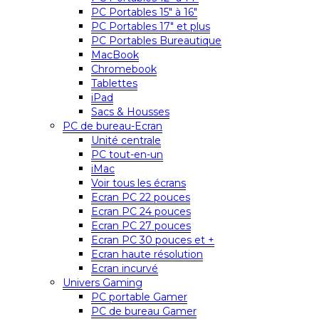
PC Portables 15″ à 16″
PC Portables 17″ et plus
PC Portables Bureautique
MacBook
Chromebook
Tablettes
iPad
Sacs & Housses
PC de bureau-Ecran
Unité centrale
PC tout-en-un
iMac
Voir tous les écrans
Ecran PC 22 pouces
Ecran PC 24 pouces
Ecran PC 27 pouces
Ecran PC 30 pouces et +
Ecran haute résolution
Ecran incurvé
Univers Gaming
PC portable Gamer
PC de bureau Gamer