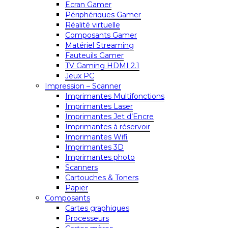
Ecran Gamer
Périphériques Gamer
Réalité virtuelle
Composants Gamer
Matériel Streaming
Fauteuils Gamer
TV Gaming HDMI 2.1
Jeux PC
Impression – Scanner
Imprimantes Multifonctions
Imprimantes Laser
Imprimantes Jet d’Encre
Imprimantes à réservoir
Imprimantes Wifi
Imprimantes 3D
Imprimantes photo
Scanners
Cartouches & Toners
Papier
Composants
Cartes graphiques
Processeurs