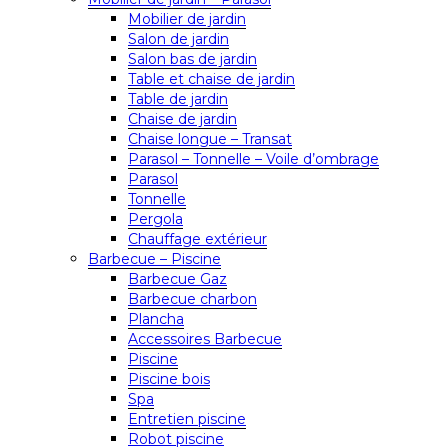
Mobilier de jardin
Salon de jardin
Salon bas de jardin
Table et chaise de jardin
Table de jardin
Chaise de jardin
Chaise longue – Transat
Parasol – Tonnelle – Voile d’ombrage
Parasol
Tonnelle
Pergola
Chauffage extérieur
Barbecue – Piscine
Barbecue Gaz
Barbecue charbon
Plancha
Accessoires Barbecue
Piscine
Piscine bois
Spa
Entretien piscine
Robot piscine