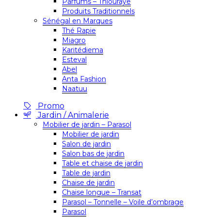
Parfums – Thiouraye
Produits Traditionnels
Sénégal en Marques
Thé Rapie
Miagro
Karitédiema
Esteval
Abel
Anta Fashion
Naatuu
Promo
Jardin / Animalerie
Mobilier de jardin – Parasol
Mobilier de jardin
Salon de jardin
Salon bas de jardin
Table et chaise de jardin
Table de jardin
Chaise de jardin
Chaise longue – Transat
Parasol – Tonnelle – Voile d’ombrage
Parasol