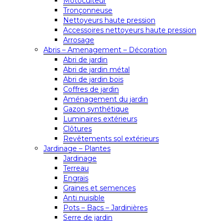
Motoculteur
Tronçonneuse
Nettoyeurs haute pression
Accessoires nettoyeurs haute pression
Arrosage
Abris – Amenagement – Décoration
Abri de jardin
Abri de jardin métal
Abri de jardin bois
Coffres de jardin
Aménagement du jardin
Gazon synthétique
Luminaires extérieurs
Clôtures
Revêtements sol extérieurs
Jardinage – Plantes
Jardinage
Terreau
Engrais
Graines et semences
Anti nuisible
Pots – Bacs – Jardinières
Serre de jardin