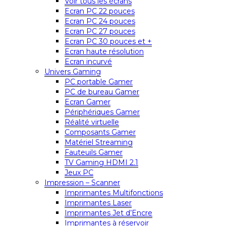
Voir tous les écrans
Ecran PC 22 pouces
Ecran PC 24 pouces
Ecran PC 27 pouces
Ecran PC 30 pouces et +
Ecran haute résolution
Ecran incurvé
Univers Gaming
PC portable Gamer
PC de bureau Gamer
Ecran Gamer
Périphériques Gamer
Réalité virtuelle
Composants Gamer
Matériel Streaming
Fauteuils Gamer
TV Gaming HDMI 2.1
Jeux PC
Impression – Scanner
Imprimantes Multifonctions
Imprimantes Laser
Imprimantes Jet d’Encre
Imprimantes à réservoir