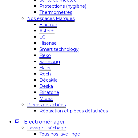
Santé connectée
Protections (hygiène)
Thermomètres
Nos espaces Marques
Elactron
Astech
LG
Hisense
Smart technology
Beko
Samsung
Haier
Roch
Décakila
Deska
Binatone
Midea
Pièces détachées
Réparation et pièces détachées
Electroménager
Lavage – séchage
Tous nos lave-linge