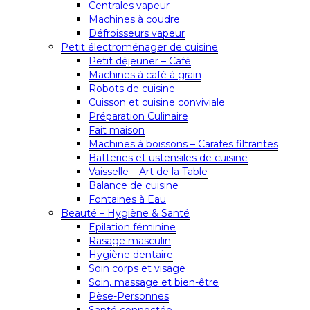
Centrales vapeur
Machines à coudre
Défroisseurs vapeur
Petit électroménager de cuisine
Petit déjeuner – Café
Machines à café à grain
Robots de cuisine
Cuisson et cuisine conviviale
Préparation Culinaire
Fait maison
Machines à boissons – Carafes filtrantes
Batteries et ustensiles de cuisine
Vaisselle – Art de la Table
Balance de cuisine
Fontaines à Eau
Beauté – Hygiène & Santé
Epilation féminine
Rasage masculin
Hygiène dentaire
Soin corps et visage
Soin, massage et bien-être
Pèse-Personnes