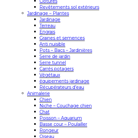
Clôtures
Revêtements sol extérieurs
Jardinage – Plantes
Jardinage
Terreau
Engrais
Graines et semences
Anti nuisible
Pots – Bacs – Jardinières
Serre de jardin
Serre tunnel
Carrés potagers
Végétaux
équipements jardinage
Récupérateurs d’eau
Animalerie
Chien
Niche – Couchage chien
Chat
Poisson – Aquarium
Basse cour – Poulailler
Rongeur
Oiseau