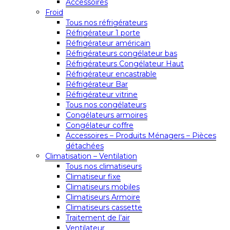
Accessoires
Froid
Tous nos réfrigérateurs
Réfrigérateur 1 porte
Réfrigérateur américain
Réfrigérateurs congélateur bas
Réfrigérateurs Congélateur Haut
Réfrigérateur encastrable
Réfrigérateur Bar
Réfrigérateur vitrine
Tous nos congélateurs
Congélateurs armoires
Congélateur coffre
Accessoires – Produits Ménagers – Pièces
détachées
Climatisation – Ventilation
Tous nos climatiseurs
Climatiseur fixe
Climatiseurs mobiles
Climatiseurs Armoire
Climatiseurs cassette
Traitement de l’air
Ventilateur