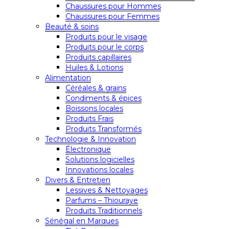
Chaussures pour Hommes
Chaussures pour Femmes
Beauté & soins
Produits pour le visage
Produits pour le corps
Produits capillaires
Huiles & Lotions
Alimentation
Céréales & grains
Condiments & épices
Boissons locales
Produits Frais
Produits Transformés
Technologie & Innovation
Électronique
Solutions logicielles
Innovations locales
Divers & Entretien
Lessives & Nettoyages
Parfums – Thiouraye
Produits Traditionnels
Sénégal en Marques