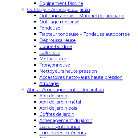
Équipement Piscine
Outillage – Arrosage du jardin
Outillage à main – Matériel de jardinage
Outillage motorisé
Tondeuse
Tracteur tondeuse – Tondeuse autoportée
Débroussailleuse
Coupe-bordure
Taille-haie
Motoculteur
Tronçonneuse
Nettoyeurs haute pression
Accessoires nettoyeurs haute pression
Arrosage
Abris – Amenagement – Décoration
Abri de jardin
Abri de jardin métal
Abri de jardin bois
Coffres de jardin
Aménagement du jardin
Gazon synthétique
Luminaires extérieurs