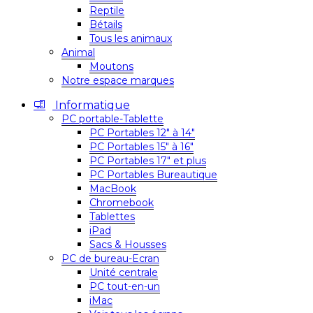
Reptile
Bétails
Tous les animaux
Animal
Moutons
Notre espace marques
Informatique
PC portable-Tablette
PC Portables 12″ à 14″
PC Portables 15″ à 16″
PC Portables 17″ et plus
PC Portables Bureautique
MacBook
Chromebook
Tablettes
iPad
Sacs & Housses
PC de bureau-Ecran
Unité centrale
PC tout-en-un
iMac