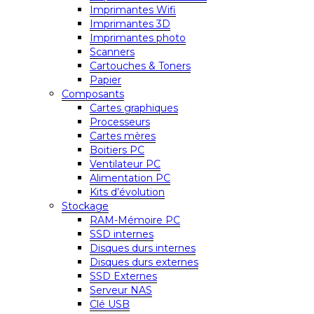
Imprimantes Wifi
Imprimantes 3D
Imprimantes photo
Scanners
Cartouches & Toners
Papier
Composants
Cartes graphiques
Processeurs
Cartes mères
Boitiers PC
Ventilateur PC
Alimentation PC
Kits d’évolution
Stockage
RAM-Mémoire PC
SSD internes
Disques durs internes
Disques durs externes
SSD Externes
Serveur NAS
Clé USB