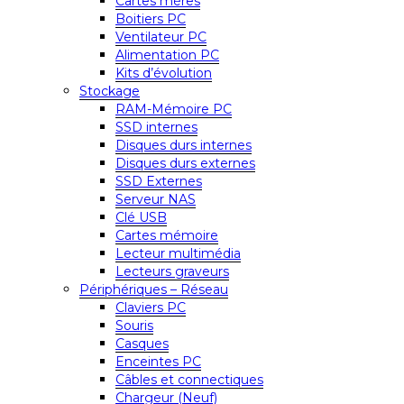
Cartes mères
Boitiers PC
Ventilateur PC
Alimentation PC
Kits d’évolution
Stockage
RAM-Mémoire PC
SSD internes
Disques durs internes
Disques durs externes
SSD Externes
Serveur NAS
Clé USB
Cartes mémoire
Lecteur multimédia
Lecteurs graveurs
Périphériques – Réseau
Claviers PC
Souris
Casques
Enceintes PC
Câbles et connectiques
Chargeur (Neuf)