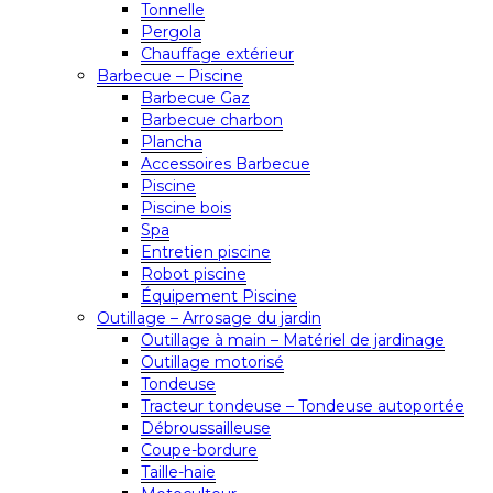
Tonnelle
Pergola
Chauffage extérieur
Barbecue – Piscine
Barbecue Gaz
Barbecue charbon
Plancha
Accessoires Barbecue
Piscine
Piscine bois
Spa
Entretien piscine
Robot piscine
Équipement Piscine
Outillage – Arrosage du jardin
Outillage à main – Matériel de jardinage
Outillage motorisé
Tondeuse
Tracteur tondeuse – Tondeuse autoportée
Débroussailleuse
Coupe-bordure
Taille-haie