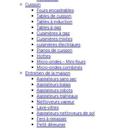
Cuisson
Fours encastrables
Tables de cuisson
Tables à induction
Tables à gaz
Cuisinières à gaz
Cuisinières mixtes
cuisinières électriques
Pianos de cuisson
Hottes
Micro-ondes – Mini-fours
Micro-ondes combinés
Entretien de la maison
Aspirateurs sans sac
Aspirateurs balais
Aspirateurs robots
Aspirateurs traîneaux
Nettoyeurs vapeur
Lave-vitres
Aspirateurs nettoyeurs de sol
Fers à repasser
Petit déjeuner