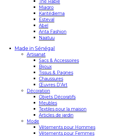
Thé Rapie
Miagro
Karitédiema
Esteval
Abel
Anta Fashion
Naatuu
Made in Sénégal
Artisanat
Sacs & Accessoires
Bijoux
Tissus & Pagnes
Chaussures
Œuvres D’Art
Décoration
Objets Décoratifs
Meubles
Textiles pour la maison
Articles de jardin
Mode
Vêtements pour Hommes
Vêtements pour Femmes