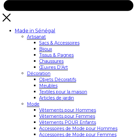
Made in Sénégal
Artisanat
Sacs & Accessoires
Bijoux
Tissus & Pagnes
Chaussures
Œuvres D’Art
Décoration
Objets Décoratifs
Meubles
Textiles pour la maison
Articles de jardin
Mode
Vêtements pour Hommes
Vêtements pour Femmes
Vêtements POUR Enfants
Accessoires de Mode pour Hommes
Accessoires de Mode pour Femmes