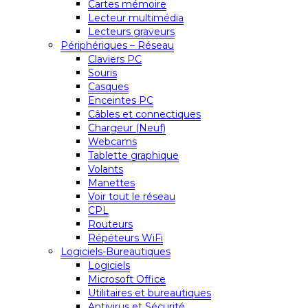
Cartes mémoire
Lecteur multimédia
Lecteurs graveurs
Périphériques – Réseau
Claviers PC
Souris
Casques
Enceintes PC
Câbles et connectiques
Chargeur (Neuf)
Webcams
Tablette graphique
Volants
Manettes
Voir tout le réseau
CPL
Routeurs
Répéteurs WiFi
Logiciels-Bureautiques
Logiciels
Microsoft Office
Utilitaires et bureautiques
Antivirus et Sécurité