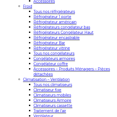
Accessoires
Froid
Tous nos réfrigérateurs
Réfrigérateur 1 porte
Réfrigérateur américain
Réfrigérateurs congélateur bas
Réfrigérateurs Congélateur Haut
Réfrigérateur encastrable
Réfrigérateur Bar
Réfrigérateur vitrine
Tous nos congélateurs
Congélateurs armoires
Congélateur coffre
Accessoires – Produits Ménagers – Pièces
détachées
Climatisation – Ventilation
Tous nos climatiseurs
Climatiseur fixe
Climatiseurs mobiles
Climatiseurs Armoire
Climatiseurs cassette
Traitement de l’air
Ventilateur