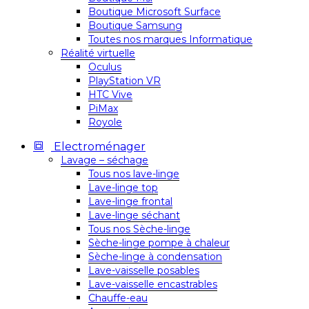
Boutique Microsoft Surface
Boutique Samsung
Toutes nos marques Informatique
Réalité virtuelle
Oculus
PlayStation VR
HTC Vive
PiMax
Royole
Electroménager
Lavage – séchage
Tous nos lave-linge
Lave-linge top
Lave-linge frontal
Lave-linge séchant
Tous nos Sèche-linge
Sèche-linge pompe à chaleur
Sèche-linge à condensation
Lave-vaisselle posables
Lave-vaisselle encastrables
Chauffe-eau