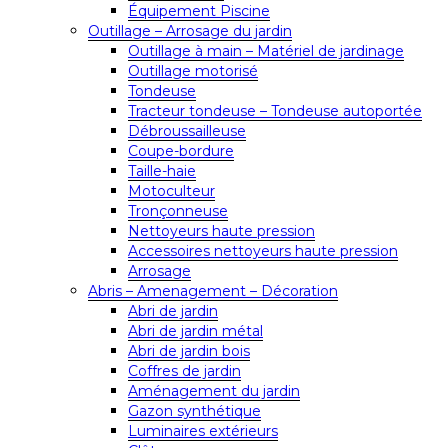
Équipement Piscine
Outillage – Arrosage du jardin
Outillage à main – Matériel de jardinage
Outillage motorisé
Tondeuse
Tracteur tondeuse – Tondeuse autoportée
Débroussailleuse
Coupe-bordure
Taille-haie
Motoculteur
Tronçonneuse
Nettoyeurs haute pression
Accessoires nettoyeurs haute pression
Arrosage
Abris – Amenagement – Décoration
Abri de jardin
Abri de jardin métal
Abri de jardin bois
Coffres de jardin
Aménagement du jardin
Gazon synthétique
Luminaires extérieurs