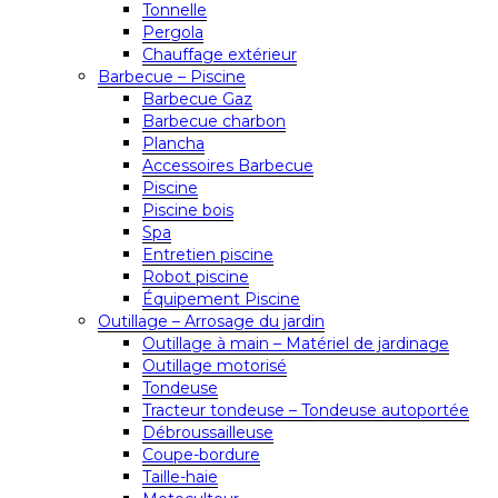
Tonnelle
Pergola
Chauffage extérieur
Barbecue – Piscine
Barbecue Gaz
Barbecue charbon
Plancha
Accessoires Barbecue
Piscine
Piscine bois
Spa
Entretien piscine
Robot piscine
Équipement Piscine
Outillage – Arrosage du jardin
Outillage à main – Matériel de jardinage
Outillage motorisé
Tondeuse
Tracteur tondeuse – Tondeuse autoportée
Débroussailleuse
Coupe-bordure
Taille-haie