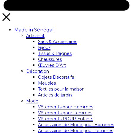
Made in Sénégal
Artisanat
Sacs & Accessoires
Bijoux
Tissus & Pagnes
Chaussures
Œuvres D’Art
Décoration
Objets Décoratifs
Meubles
Textiles pour la maison
Articles de jardin
Mode
Vêtements pour Hommes
Vêtements pour Femmes
Vêtements POUR Enfants
Accessoires de Mode pour Hommes
Accessoires de Mode pour Femmes