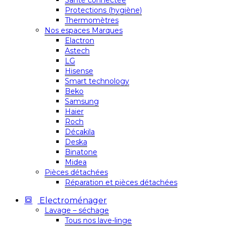
Santé connectée
Protections (hygiène)
Thermomètres
Nos espaces Marques
Elactron
Astech
LG
Hisense
Smart technology
Beko
Samsung
Haier
Roch
Décakila
Deska
Binatone
Midea
Pièces détachées
Réparation et pièces détachées
Electroménager
Lavage – séchage
Tous nos lave-linge