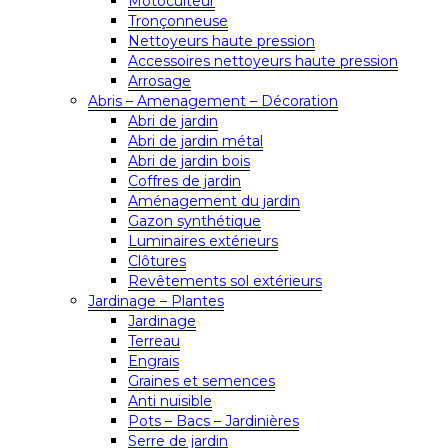
Motoculteur
Tronçonneuse
Nettoyeurs haute pression
Accessoires nettoyeurs haute pression
Arrosage
Abris – Amenagement – Décoration
Abri de jardin
Abri de jardin métal
Abri de jardin bois
Coffres de jardin
Aménagement du jardin
Gazon synthétique
Luminaires extérieurs
Clôtures
Revêtements sol extérieurs
Jardinage – Plantes
Jardinage
Terreau
Engrais
Graines et semences
Anti nuisible
Pots – Bacs – Jardinières
Serre de jardin