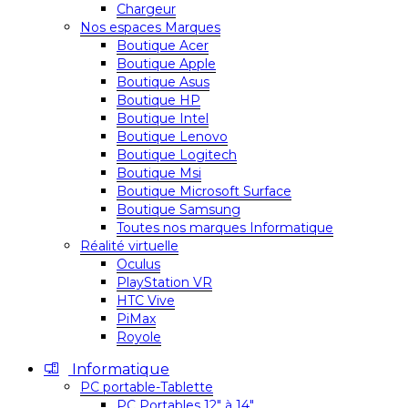
Chargeur
Nos espaces Marques
Boutique Acer
Boutique Apple
Boutique Asus
Boutique HP
Boutique Intel
Boutique Lenovo
Boutique Logitech
Boutique Msi
Boutique Microsoft Surface
Boutique Samsung
Toutes nos marques Informatique
Réalité virtuelle
Oculus
PlayStation VR
HTC Vive
PiMax
Royole
Informatique
PC portable-Tablette
PC Portables 12″ à 14″