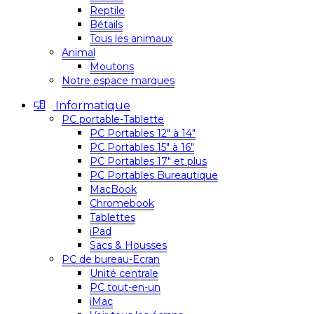
Reptile
Bétails
Tous les animaux
Animal
Moutons
Notre espace marques
Informatique
PC portable-Tablette
PC Portables 12″ à 14″
PC Portables 15″ à 16″
PC Portables 17″ et plus
PC Portables Bureautique
MacBook
Chromebook
Tablettes
iPad
Sacs & Housses
PC de bureau-Ecran
Unité centrale
PC tout-en-un
iMac