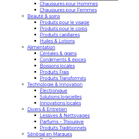
Chaussures pour Hommes
Chaussures pour Femmes
Beauté & soins
Produits pour le visage
Produits pour le corps
Produits capillaires
Huiles & Lotions
Alimentation
Céréales & grains
Condiments & épices
Boissons locales
Produits Frais
Produits Transformés
Technologie & Innovation
Électronique
Solutions logicielles
Innovations locales
Divers & Entretien
Lessives & Nettoyages
Parfums – Thiouraye
Produits Traditionnels
Sénégal en Marques