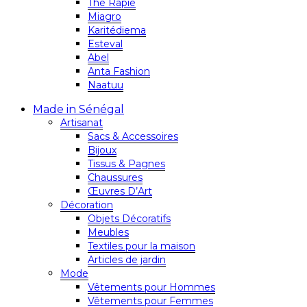
Thé Rapie
Miagro
Karitédiema
Esteval
Abel
Anta Fashion
Naatuu
Made in Sénégal
Artisanat
Sacs & Accessoires
Bijoux
Tissus & Pagnes
Chaussures
Œuvres D’Art
Décoration
Objets Décoratifs
Meubles
Textiles pour la maison
Articles de jardin
Mode
Vêtements pour Hommes
Vêtements pour Femmes