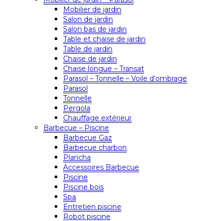
Mobilier de jardin
Salon de jardin
Salon bas de jardin
Table et chaise de jardin
Table de jardin
Chaise de jardin
Chaise longue – Transat
Parasol – Tonnelle – Voile d’ombrage
Parasol
Tonnelle
Pergola
Chauffage extérieur
Barbecue – Piscine
Barbecue Gaz
Barbecue charbon
Plancha
Accessoires Barbecue
Piscine
Piscine bois
Spa
Entretien piscine
Robot piscine