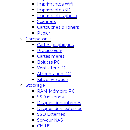
Imprimantes Wifi
Imprimantes 3D
Imprimantes photo
Scanners
Cartouches & Toners
Papier
Composants
Cartes graphiques
Processeurs
Cartes mères
Boitiers PC
Ventilateur PC
Alimentation PC
Kits d’évolution
Stockage
RAM-Mémoire PC
SSD internes
Disques durs internes
Disques durs externes
SSD Externes
Serveur NAS
Clé USB