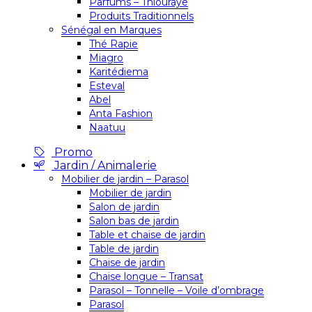
Parfums – Thiouraye
Produits Traditionnels
Sénégal en Marques
Thé Rapie
Miagro
Karitédiema
Esteval
Abel
Anta Fashion
Naatuu
Promo
Jardin / Animalerie
Mobilier de jardin – Parasol
Mobilier de jardin
Salon de jardin
Salon bas de jardin
Table et chaise de jardin
Table de jardin
Chaise de jardin
Chaise longue – Transat
Parasol – Tonnelle – Voile d’ombrage
Parasol