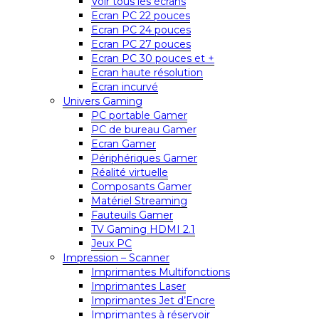
Voir tous les écrans
Ecran PC 22 pouces
Ecran PC 24 pouces
Ecran PC 27 pouces
Ecran PC 30 pouces et +
Ecran haute résolution
Ecran incurvé
Univers Gaming
PC portable Gamer
PC de bureau Gamer
Ecran Gamer
Périphériques Gamer
Réalité virtuelle
Composants Gamer
Matériel Streaming
Fauteuils Gamer
TV Gaming HDMI 2.1
Jeux PC
Impression – Scanner
Imprimantes Multifonctions
Imprimantes Laser
Imprimantes Jet d’Encre
Imprimantes à réservoir