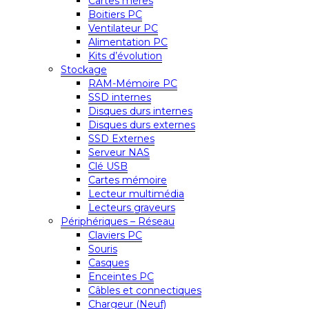
Cartes mères
Boitiers PC
Ventilateur PC
Alimentation PC
Kits d’évolution
Stockage
RAM-Mémoire PC
SSD internes
Disques durs internes
Disques durs externes
SSD Externes
Serveur NAS
Clé USB
Cartes mémoire
Lecteur multimédia
Lecteurs graveurs
Périphériques – Réseau
Claviers PC
Souris
Casques
Enceintes PC
Câbles et connectiques
Chargeur (Neuf)