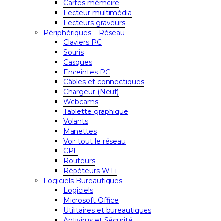
Cartes mémoire
Lecteur multimédia
Lecteurs graveurs
Périphériques – Réseau
Claviers PC
Souris
Casques
Enceintes PC
Câbles et connectiques
Chargeur (Neuf)
Webcams
Tablette graphique
Volants
Manettes
Voir tout le réseau
CPL
Routeurs
Répéteurs WiFi
Logiciels-Bureautiques
Logiciels
Microsoft Office
Utilitaires et bureautiques
Antivirus et Sécurité