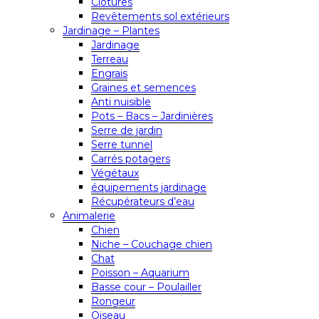
Clôtures
Revêtements sol extérieurs
Jardinage – Plantes
Jardinage
Terreau
Engrais
Graines et semences
Anti nuisible
Pots – Bacs – Jardinières
Serre de jardin
Serre tunnel
Carrés potagers
Végétaux
équipements jardinage
Récupérateurs d’eau
Animalerie
Chien
Niche – Couchage chien
Chat
Poisson – Aquarium
Basse cour – Poulailler
Rongeur
Oiseau