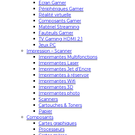
Ecran Gamer
Périphériques Gamer
Réalité virtuelle
Composants Gamer
Matériel Streaming
Fauteuils Gamer
TV Gaming HDMI 2.1
Jeux PC
Impression – Scanner
Imprimantes Multifonctions
Imprimantes Laser
Imprimantes Jet d’Encre
Imprimantes à réservoir
Imprimantes Wifi
Imprimantes 3D
Imprimantes photo
Scanners
Cartouches & Toners
Papier
Composants
Cartes graphiques
Processeurs