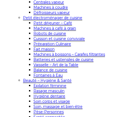
Centrales vapeur
Machines à coudre
Défroisseurs vapeur
Petit électroménager de cuisine
Petit déjeuner – Café
Machines à café à grain
Robots de cuisine
Cuisson et cuisine conviviale
Préparation Culinaire
Fait maison
Machines à boissons – Carafes filtrantes
Batteries et ustensiles de cuisine
Vaisselle – Art de la Table
Balance de cuisine
Fontaines à Eau
Beauté – Hygiène & Santé
Epilation féminine
Rasage masculin
Hygiène dentaire
Soin corps et visage
Soin, massage et bien-être
Pèse-Personnes