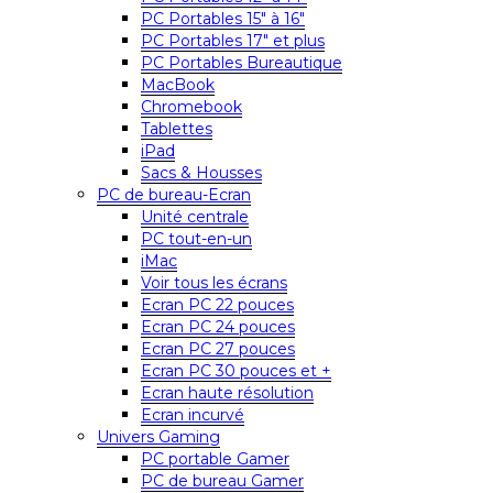
PC Portables 15″ à 16″
PC Portables 17″ et plus
PC Portables Bureautique
MacBook
Chromebook
Tablettes
iPad
Sacs & Housses
PC de bureau-Ecran
Unité centrale
PC tout-en-un
iMac
Voir tous les écrans
Ecran PC 22 pouces
Ecran PC 24 pouces
Ecran PC 27 pouces
Ecran PC 30 pouces et +
Ecran haute résolution
Ecran incurvé
Univers Gaming
PC portable Gamer
PC de bureau Gamer