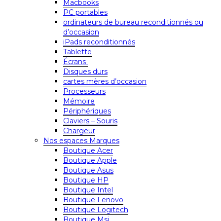
Macbooks
PC portables
ordinateurs de bureau reconditionnés ou
d’occasion
iPads reconditionnés
Tablette
Écrans
Disques durs
cartes mères d’occasion
Processeurs
Mémoire
Périphériques
Claviers – Souris
Chargeur
Nos espaces Marques
Boutique Acer
Boutique Apple
Boutique Asus
Boutique HP
Boutique Intel
Boutique Lenovo
Boutique Logitech
Boutique Msi