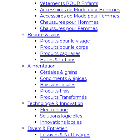
Vêtements POUR Enfants
Accessoires de Mode pour Hommes
Accessoires de Mode pour Femmes
Chaussures pour Hommes
Chaussures pour Femmes
Beauté & soins
Produits pour le visage
Produits pour le corps
Produits capillaires
Huiles & Lotions
Alimentation
Céréales & grains
Condiments & épices
Boissons locales
Produits Frais
Produits Transformés
Technologie & Innovation
Électronique
Solutions logicielles
Innovations locales
Divers & Entretien
Lessives & Nettoyages