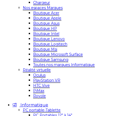
Chargeur
Nos espaces Marques
Boutique Acer
Boutique Apple
Boutique Asus
Boutique HP
Boutique Intel
Boutique Lenovo
Boutique Logitech
Boutique Msi
Boutique Microsoft Surface
Boutique Samsung
Toutes nos marques Informatique
Réalité virtuelle
Oculus
PlayStation VR
HTC Vive
PiMax
Royole
Informatique
PC portable-Tablette
PC Portables 12″ à 14″