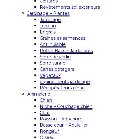
Clôtures
Revêtements sol extérieurs
Jardinage – Plantes
Jardinage
Terreau
Engrais
Graines et semences
Anti nuisible
Pots – Bacs – Jardinières
Serre de jardin
Serre tunnel
Carrés potagers
Végétaux
équipements jardinage
Récupérateurs d’eau
Animalerie
Chien
Niche – Couchage chien
Chat
Poisson – Aquarium
Basse cour – Poulailler
Rongeur
Oiseau