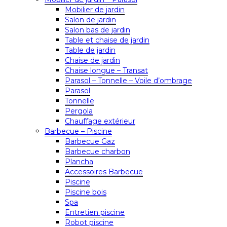
Mobilier de jardin
Salon de jardin
Salon bas de jardin
Table et chaise de jardin
Table de jardin
Chaise de jardin
Chaise longue – Transat
Parasol – Tonnelle – Voile d’ombrage
Parasol
Tonnelle
Pergola
Chauffage extérieur
Barbecue – Piscine
Barbecue Gaz
Barbecue charbon
Plancha
Accessoires Barbecue
Piscine
Piscine bois
Spa
Entretien piscine
Robot piscine