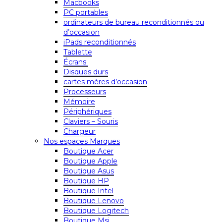
Macbooks
PC portables
ordinateurs de bureau reconditionnés ou
d’occasion
iPads reconditionnés
Tablette
Écrans
Disques durs
cartes mères d’occasion
Processeurs
Mémoire
Périphériques
Claviers – Souris
Chargeur
Nos espaces Marques
Boutique Acer
Boutique Apple
Boutique Asus
Boutique HP
Boutique Intel
Boutique Lenovo
Boutique Logitech
Boutique Msi