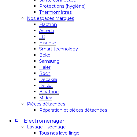
Santé connectée
Protections (hygiène)
Thermomètres
Nos espaces Marques
Elactron
Astech
LG
Hisense
Smart technology
Beko
Samsung
Haier
Roch
Décakila
Deska
Binatone
Midea
Pièces détachées
Réparation et pièces détachées
Electroménager
Lavage – séchage
Tous nos lave-linge