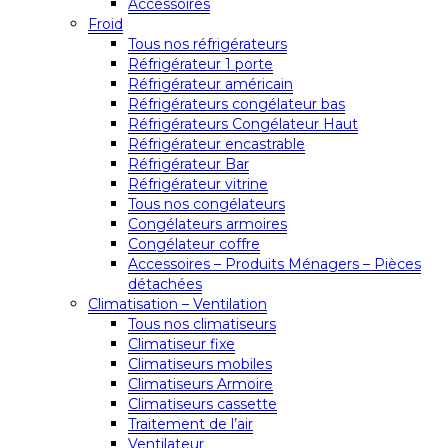
Accessoires
Froid
Tous nos réfrigérateurs
Réfrigérateur 1 porte
Réfrigérateur américain
Réfrigérateurs congélateur bas
Réfrigérateurs Congélateur Haut
Réfrigérateur encastrable
Réfrigérateur Bar
Réfrigérateur vitrine
Tous nos congélateurs
Congélateurs armoires
Congélateur coffre
Accessoires – Produits Ménagers – Pièces
détachées
Climatisation – Ventilation
Tous nos climatiseurs
Climatiseur fixe
Climatiseurs mobiles
Climatiseurs Armoire
Climatiseurs cassette
Traitement de l’air
Ventilateur