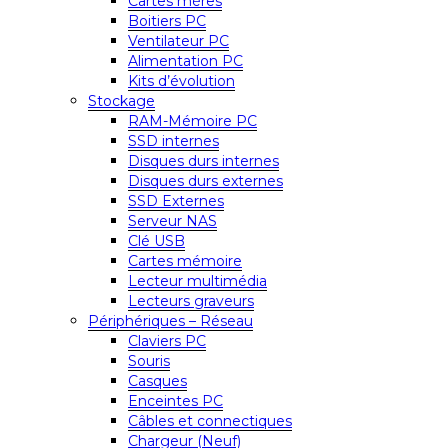
Cartes mères
Boitiers PC
Ventilateur PC
Alimentation PC
Kits d’évolution
Stockage
RAM-Mémoire PC
SSD internes
Disques durs internes
Disques durs externes
SSD Externes
Serveur NAS
Clé USB
Cartes mémoire
Lecteur multimédia
Lecteurs graveurs
Périphériques – Réseau
Claviers PC
Souris
Casques
Enceintes PC
Câbles et connectiques
Chargeur (Neuf)