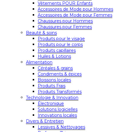
Vêtements POUR Enfants
Accessoires de Mode pour Hommes
Accessoires de Mode pour Femmes
Chaussures pour Hommes
Chaussures pour Femmes
Beauté & soins
Produits pour le visage
Produits pour le corps
Produits capillaires
Huiles & Lotions
Alimentation
Céréales & grains
Condiments & épices
Boissons locales
Produits Frais
Produits Transformés
Technologie & Innovation
Électronique
Solutions logicielles
Innovations locales
Divers & Entretien
Lessives & Nettoyages