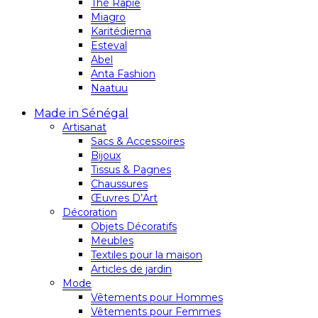
Thé Rapie
Miagro
Karitédiema
Esteval
Abel
Anta Fashion
Naatuu
Made in Sénégal
Artisanat
Sacs & Accessoires
Bijoux
Tissus & Pagnes
Chaussures
Œuvres D’Art
Décoration
Objets Décoratifs
Meubles
Textiles pour la maison
Articles de jardin
Mode
Vêtements pour Hommes
Vêtements pour Femmes