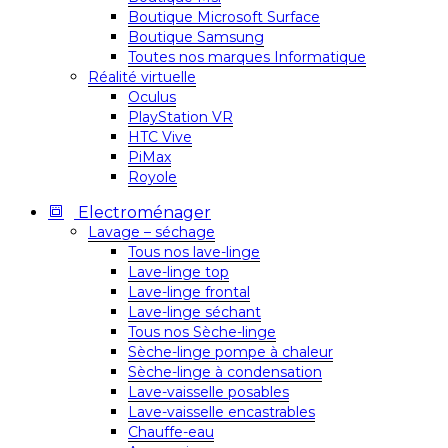
Boutique Microsoft Surface
Boutique Samsung
Toutes nos marques Informatique
Réalité virtuelle
Oculus
PlayStation VR
HTC Vive
PiMax
Royole
Electroménager
Lavage – séchage
Tous nos lave-linge
Lave-linge top
Lave-linge frontal
Lave-linge séchant
Tous nos Sèche-linge
Sèche-linge pompe à chaleur
Sèche-linge à condensation
Lave-vaisselle posables
Lave-vaisselle encastrables
Chauffe-eau