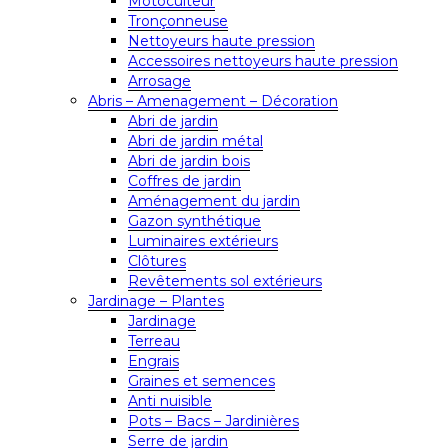
Motoculteur
Tronçonneuse
Nettoyeurs haute pression
Accessoires nettoyeurs haute pression
Arrosage
Abris – Amenagement – Décoration
Abri de jardin
Abri de jardin métal
Abri de jardin bois
Coffres de jardin
Aménagement du jardin
Gazon synthétique
Luminaires extérieurs
Clôtures
Revêtements sol extérieurs
Jardinage – Plantes
Jardinage
Terreau
Engrais
Graines et semences
Anti nuisible
Pots – Bacs – Jardinières
Serre de jardin