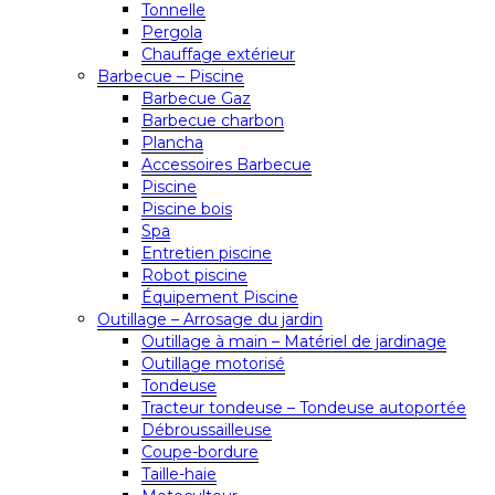
Tonnelle
Pergola
Chauffage extérieur
Barbecue – Piscine
Barbecue Gaz
Barbecue charbon
Plancha
Accessoires Barbecue
Piscine
Piscine bois
Spa
Entretien piscine
Robot piscine
Équipement Piscine
Outillage – Arrosage du jardin
Outillage à main – Matériel de jardinage
Outillage motorisé
Tondeuse
Tracteur tondeuse – Tondeuse autoportée
Débroussailleuse
Coupe-bordure
Taille-haie