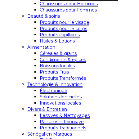
Chaussures pour Hommes
Chaussures pour Femmes
Beauté & soins
Produits pour le visage
Produits pour le corps
Produits capillaires
Huiles & Lotions
Alimentation
Céréales & grains
Condiments & épices
Boissons locales
Produits Frais
Produits Transformés
Technologie & Innovation
Électronique
Solutions logicielles
Innovations locales
Divers & Entretien
Lessives & Nettoyages
Parfums – Thiouraye
Produits Traditionnels
Sénégal en Marques