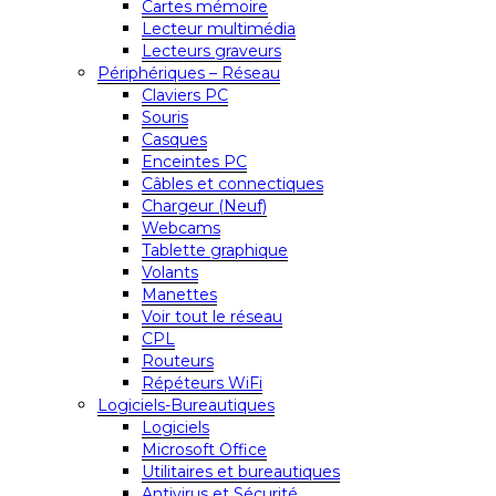
Cartes mémoire
Lecteur multimédia
Lecteurs graveurs
Périphériques – Réseau
Claviers PC
Souris
Casques
Enceintes PC
Câbles et connectiques
Chargeur (Neuf)
Webcams
Tablette graphique
Volants
Manettes
Voir tout le réseau
CPL
Routeurs
Répéteurs WiFi
Logiciels-Bureautiques
Logiciels
Microsoft Office
Utilitaires et bureautiques
Antivirus et Sécurité