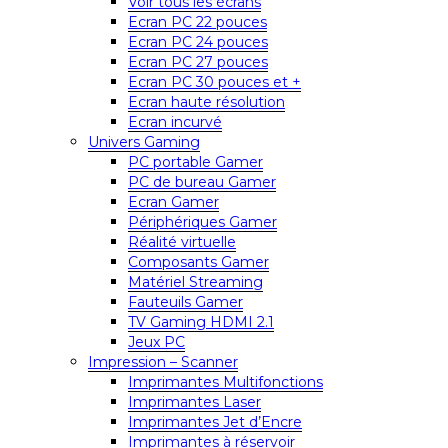
Voir tous les écrans
Ecran PC 22 pouces
Ecran PC 24 pouces
Ecran PC 27 pouces
Ecran PC 30 pouces et +
Ecran haute résolution
Ecran incurvé
Univers Gaming
PC portable Gamer
PC de bureau Gamer
Ecran Gamer
Périphériques Gamer
Réalité virtuelle
Composants Gamer
Matériel Streaming
Fauteuils Gamer
TV Gaming HDMI 2.1
Jeux PC
Impression – Scanner
Imprimantes Multifonctions
Imprimantes Laser
Imprimantes Jet d’Encre
Imprimantes à réservoir