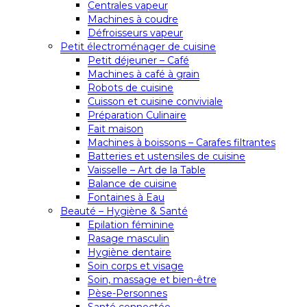
Centrales vapeur
Machines à coudre
Défroisseurs vapeur
Petit électroménager de cuisine
Petit déjeuner – Café
Machines à café à grain
Robots de cuisine
Cuisson et cuisine conviviale
Préparation Culinaire
Fait maison
Machines à boissons – Carafes filtrantes
Batteries et ustensiles de cuisine
Vaisselle – Art de la Table
Balance de cuisine
Fontaines à Eau
Beauté – Hygiène & Santé
Epilation féminine
Rasage masculin
Hygiène dentaire
Soin corps et visage
Soin, massage et bien-être
Pèse-Personnes