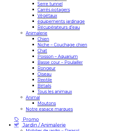
Serre tunnel
Carrés potagers
Végétaux
équipements jardinage
Récupérateurs d’eau
Animalerie
Chien
Niche – Couchage chien
Chat
Poisson – Aquarium
Basse cour – Poulailler
Rongeur
Oiseau
Reptile
Bétails
Tous les animaux
Animal
Moutons
Notre espace marques
Promo
Jardin / Animalerie
Mobilier de jardin – Parasol