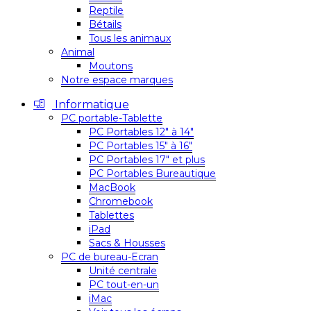
Reptile
Bétails
Tous les animaux
Animal
Moutons
Notre espace marques
Informatique
PC portable-Tablette
PC Portables 12″ à 14″
PC Portables 15″ à 16″
PC Portables 17″ et plus
PC Portables Bureautique
MacBook
Chromebook
Tablettes
iPad
Sacs & Housses
PC de bureau-Ecran
Unité centrale
PC tout-en-un
iMac