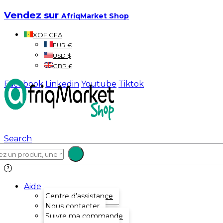
Vendez sur
AfriqMarket Shop
XOF CFA
EUR €
USD $
GBP £
Facebook
Linkedin
Youtube
Tiktok
Search
Aide
Centre d’assistance
Nous contacter
Suivre ma commande