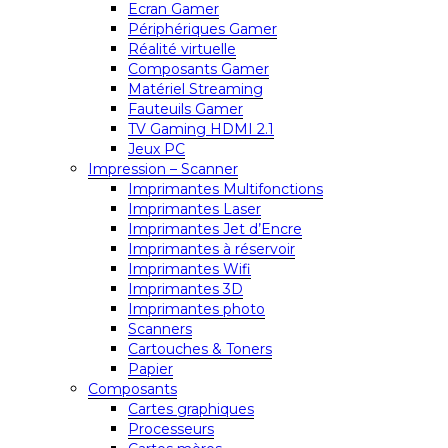
Ecran Gamer
Périphériques Gamer
Réalité virtuelle
Composants Gamer
Matériel Streaming
Fauteuils Gamer
TV Gaming HDMI 2.1
Jeux PC
Impression – Scanner
Imprimantes Multifonctions
Imprimantes Laser
Imprimantes Jet d’Encre
Imprimantes à réservoir
Imprimantes Wifi
Imprimantes 3D
Imprimantes photo
Scanners
Cartouches & Toners
Papier
Composants
Cartes graphiques
Processeurs