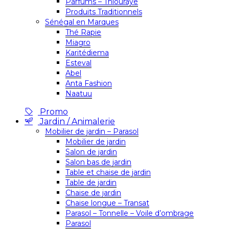
Parfums – Thiouraye
Produits Traditionnels
Sénégal en Marques
Thé Rapie
Miagro
Karitédiema
Esteval
Abel
Anta Fashion
Naatuu
Promo
Jardin / Animalerie
Mobilier de jardin – Parasol
Mobilier de jardin
Salon de jardin
Salon bas de jardin
Table et chaise de jardin
Table de jardin
Chaise de jardin
Chaise longue – Transat
Parasol – Tonnelle – Voile d’ombrage
Parasol