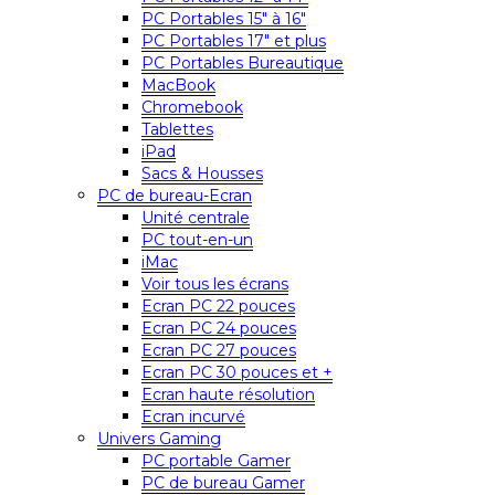
PC Portables 15″ à 16″
PC Portables 17″ et plus
PC Portables Bureautique
MacBook
Chromebook
Tablettes
iPad
Sacs & Housses
PC de bureau-Ecran
Unité centrale
PC tout-en-un
iMac
Voir tous les écrans
Ecran PC 22 pouces
Ecran PC 24 pouces
Ecran PC 27 pouces
Ecran PC 30 pouces et +
Ecran haute résolution
Ecran incurvé
Univers Gaming
PC portable Gamer
PC de bureau Gamer