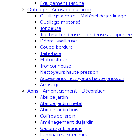
Équipement Piscine
Outillage – Arrosage du jardin
Outillage à main – Matériel de jardinage
Outillage motorisé
Tondeuse
Tracteur tondeuse – Tondeuse autoportée
Débroussailleuse
Coupe-bordure
Taille-haie
Motoculteur
Tronçonneuse
Nettoyeurs haute pression
Accessoires nettoyeurs haute pression
Arrosage
Abris – Amenagement – Décoration
Abri de jardin
Abri de jardin métal
Abri de jardin bois
Coffres de jardin
Aménagement du jardin
Gazon synthétique
Luminaires extérieurs