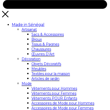
Made in Sénégal
Artisanat
Sacs & Accessoires
Bijoux
Tissus & Pagnes
Chaussures
Œuvres D’Art
Décoration
Objets Décoratifs
Meubles
Textiles pour la maison
Articles de jardin
Mode
Vêtements pour Hommes
Vêtements pour Femmes
Vêtements POUR Enfants
Accessoires de Mode pour Hommes
Accessoires de Mode pour Femmes