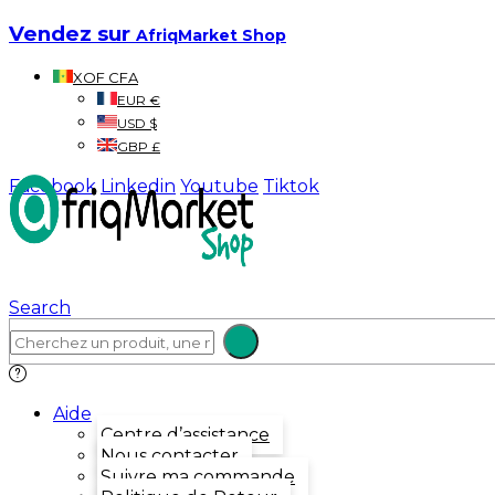
Vendez sur
AfriqMarket Shop
XOF CFA
EUR €
USD $
GBP £
Facebook
Linkedin
Youtube
Tiktok
Search
Aide
Centre d’assistance
Nous contacter
Suivre ma commande