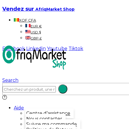
Vendez sur
AfriqMarket Shop
XOF CFA
EUR €
USD $
GBP £
Facebook
Linkedin
Youtube
Tiktok
Search
Aide
Centre d’assistance
Nous contacter
Suivre ma commande