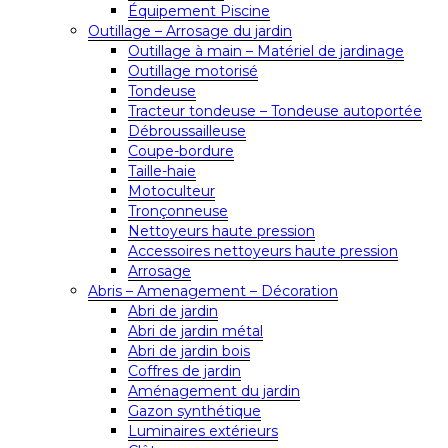
Équipement Piscine
Outillage – Arrosage du jardin
Outillage à main – Matériel de jardinage
Outillage motorisé
Tondeuse
Tracteur tondeuse – Tondeuse autoportée
Débroussailleuse
Coupe-bordure
Taille-haie
Motoculteur
Tronçonneuse
Nettoyeurs haute pression
Accessoires nettoyeurs haute pression
Arrosage
Abris – Amenagement – Décoration
Abri de jardin
Abri de jardin métal
Abri de jardin bois
Coffres de jardin
Aménagement du jardin
Gazon synthétique
Luminaires extérieurs