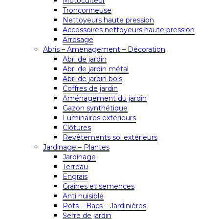
Motoculteur
Tronçonneuse
Nettoyeurs haute pression
Accessoires nettoyeurs haute pression
Arrosage
Abris – Amenagement – Décoration
Abri de jardin
Abri de jardin métal
Abri de jardin bois
Coffres de jardin
Aménagement du jardin
Gazon synthétique
Luminaires extérieurs
Clôtures
Revêtements sol extérieurs
Jardinage – Plantes
Jardinage
Terreau
Engrais
Graines et semences
Anti nuisible
Pots – Bacs – Jardinières
Serre de jardin