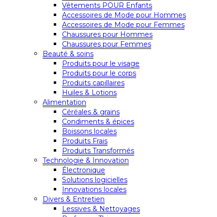
Vêtements POUR Enfants
Accessoires de Mode pour Hommes
Accessoires de Mode pour Femmes
Chaussures pour Hommes
Chaussures pour Femmes
Beauté & soins
Produits pour le visage
Produits pour le corps
Produits capillaires
Huiles & Lotions
Alimentation
Céréales & grains
Condiments & épices
Boissons locales
Produits Frais
Produits Transformés
Technologie & Innovation
Électronique
Solutions logicielles
Innovations locales
Divers & Entretien
Lessives & Nettoyages