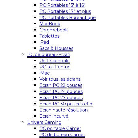
PC Portables 15″ à 16″
PC Portables 17″ et plus
PC Portables Bureautique
MacBook
Chromebook
Tablettes
iPad
Sacs & Housses
PC de bureau-Ecran
Unité centrale
PC tout-en-un
iMac
Voir tous les écrans
Ecran PC 22 pouces
Ecran PC 24 pouces
Ecran PC 27 pouces
Ecran PC 30 pouces et +
Ecran haute résolution
Ecran incurvé
Univers Gaming
PC portable Gamer
PC de bureau Gamer