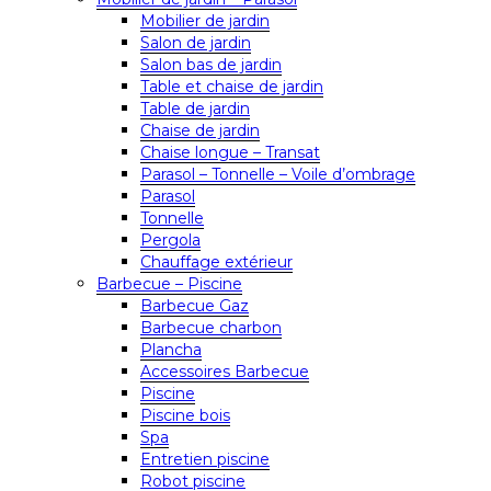
Mobilier de jardin
Salon de jardin
Salon bas de jardin
Table et chaise de jardin
Table de jardin
Chaise de jardin
Chaise longue – Transat
Parasol – Tonnelle – Voile d’ombrage
Parasol
Tonnelle
Pergola
Chauffage extérieur
Barbecue – Piscine
Barbecue Gaz
Barbecue charbon
Plancha
Accessoires Barbecue
Piscine
Piscine bois
Spa
Entretien piscine
Robot piscine