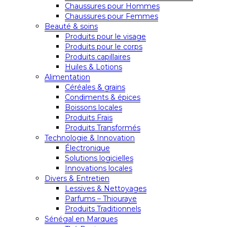
Chaussures pour Hommes
Chaussures pour Femmes
Beauté & soins
Produits pour le visage
Produits pour le corps
Produits capillaires
Huiles & Lotions
Alimentation
Céréales & grains
Condiments & épices
Boissons locales
Produits Frais
Produits Transformés
Technologie & Innovation
Électronique
Solutions logicielles
Innovations locales
Divers & Entretien
Lessives & Nettoyages
Parfums – Thiouraye
Produits Traditionnels
Sénégal en Marques