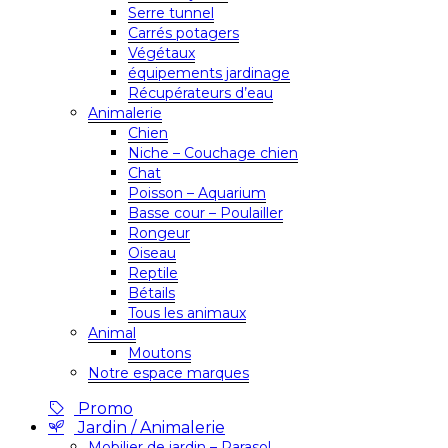
Serre tunnel
Carrés potagers
Végétaux
équipements jardinage
Récupérateurs d’eau
Animalerie
Chien
Niche – Couchage chien
Chat
Poisson – Aquarium
Basse cour – Poulailler
Rongeur
Oiseau
Reptile
Bétails
Tous les animaux
Animal
Moutons
Notre espace marques
Promo
Jardin / Animalerie
Mobilier de jardin – Parasol