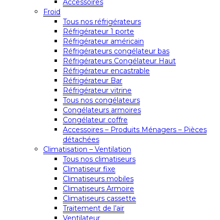
Accessoires
Froid
Tous nos réfrigérateurs
Réfrigérateur 1 porte
Réfrigérateur américain
Réfrigérateurs congélateur bas
Réfrigérateurs Congélateur Haut
Réfrigérateur encastrable
Réfrigérateur Bar
Réfrigérateur vitrine
Tous nos congélateurs
Congélateurs armoires
Congélateur coffre
Accessoires – Produits Ménagers – Pièces
détachées
Climatisation – Ventilation
Tous nos climatiseurs
Climatiseur fixe
Climatiseurs mobiles
Climatiseurs Armoire
Climatiseurs cassette
Traitement de l’air
Ventilateur