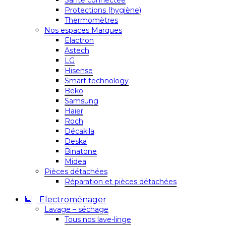
Santé connectée
Protections (hygiène)
Thermomètres
Nos espaces Marques
Elactron
Astech
LG
Hisense
Smart technology
Beko
Samsung
Haier
Roch
Décakila
Deska
Binatone
Midea
Pièces détachées
Réparation et pièces détachées
Electroménager
Lavage – séchage
Tous nos lave-linge