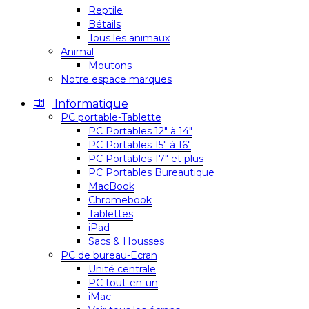
Reptile
Bétails
Tous les animaux
Animal
Moutons
Notre espace marques
Informatique
PC portable-Tablette
PC Portables 12″ à 14″
PC Portables 15″ à 16″
PC Portables 17″ et plus
PC Portables Bureautique
MacBook
Chromebook
Tablettes
iPad
Sacs & Housses
PC de bureau-Ecran
Unité centrale
PC tout-en-un
iMac