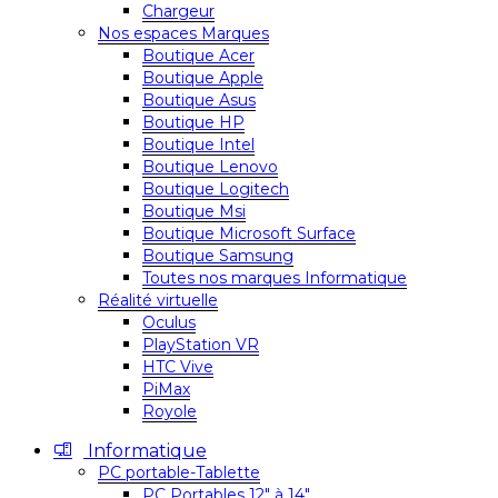
Chargeur
Nos espaces Marques
Boutique Acer
Boutique Apple
Boutique Asus
Boutique HP
Boutique Intel
Boutique Lenovo
Boutique Logitech
Boutique Msi
Boutique Microsoft Surface
Boutique Samsung
Toutes nos marques Informatique
Réalité virtuelle
Oculus
PlayStation VR
HTC Vive
PiMax
Royole
Informatique
PC portable-Tablette
PC Portables 12″ à 14″