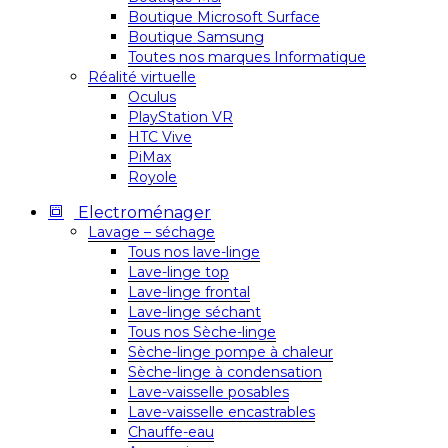
Boutique Microsoft Surface
Boutique Samsung
Toutes nos marques Informatique
Réalité virtuelle
Oculus
PlayStation VR
HTC Vive
PiMax
Royole
Electroménager
Lavage – séchage
Tous nos lave-linge
Lave-linge top
Lave-linge frontal
Lave-linge séchant
Tous nos Sèche-linge
Sèche-linge pompe à chaleur
Sèche-linge à condensation
Lave-vaisselle posables
Lave-vaisselle encastrables
Chauffe-eau