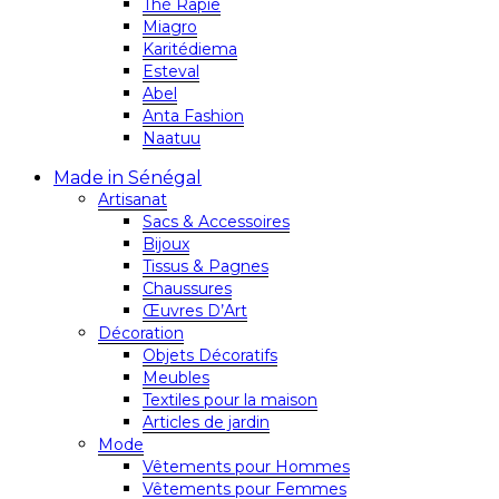
Thé Rapie
Miagro
Karitédiema
Esteval
Abel
Anta Fashion
Naatuu
Made in Sénégal
Artisanat
Sacs & Accessoires
Bijoux
Tissus & Pagnes
Chaussures
Œuvres D’Art
Décoration
Objets Décoratifs
Meubles
Textiles pour la maison
Articles de jardin
Mode
Vêtements pour Hommes
Vêtements pour Femmes