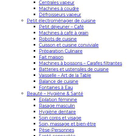
Centrales vapeur
Machines à coudre
Défroisseurs vapeur
Petit électroménager de cuisine
Petit déjeuner – Café
Machines à café à grain
Robots de cuisine
Cuisson et cuisine conviviale
Préparation Culinaire
Fait maison
Machines à boissons – Carafes filtrantes
Batteries et ustensiles de cuisine
Vaisselle – Art de la Table
Balance de cuisine
Fontaines à Eau
Beauté – Hygiène & Santé
Epilation féminine
Rasage masculin
Hygiène dentaire
Soin corps et visage
Soin, massage et bien-être
Pèse-Personnes