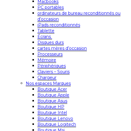
Macbooks
PC portables
ordinateurs de bureau reconditionnés ou
d’occasion
iPads reconditionnés
Tablette
Écrans
Disques durs
cartes mères d’occasion
Processeurs
Mémoire
Périphériques
Claviers – Souris
Chargeur
Nos espaces Marques
Boutique Acer
Boutique Apple
Boutique Asus
Boutique HP
Boutique Intel
Boutique Lenovo
Boutique Logitech
Boutique Msi