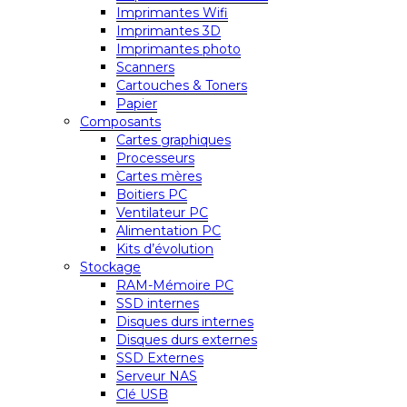
Imprimantes Wifi
Imprimantes 3D
Imprimantes photo
Scanners
Cartouches & Toners
Papier
Composants
Cartes graphiques
Processeurs
Cartes mères
Boitiers PC
Ventilateur PC
Alimentation PC
Kits d’évolution
Stockage
RAM-Mémoire PC
SSD internes
Disques durs internes
Disques durs externes
SSD Externes
Serveur NAS
Clé USB