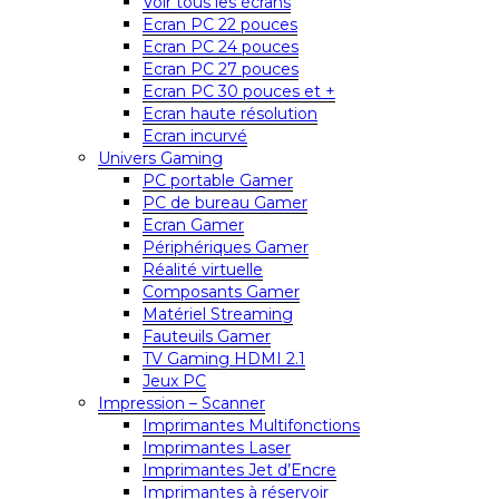
Voir tous les écrans
Ecran PC 22 pouces
Ecran PC 24 pouces
Ecran PC 27 pouces
Ecran PC 30 pouces et +
Ecran haute résolution
Ecran incurvé
Univers Gaming
PC portable Gamer
PC de bureau Gamer
Ecran Gamer
Périphériques Gamer
Réalité virtuelle
Composants Gamer
Matériel Streaming
Fauteuils Gamer
TV Gaming HDMI 2.1
Jeux PC
Impression – Scanner
Imprimantes Multifonctions
Imprimantes Laser
Imprimantes Jet d’Encre
Imprimantes à réservoir