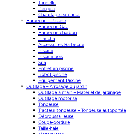
Tonnelle
Pergola
Chauffage extérieur
Barbecue – Piscine
Barbecue Gaz
Barbecue charbon
Plancha
Accessoires Barbecue
Piscine
Piscine bois
Spa
Entretien piscine
Robot piscine
Équipement Piscine
Outillage – Arrosage du jardin
Outillage à main – Matériel de jardinage
Outillage motorisé
Tondeuse
Tracteur tondeuse – Tondeuse autoportée
Débroussailleuse
Coupe-bordure
Taille-haie