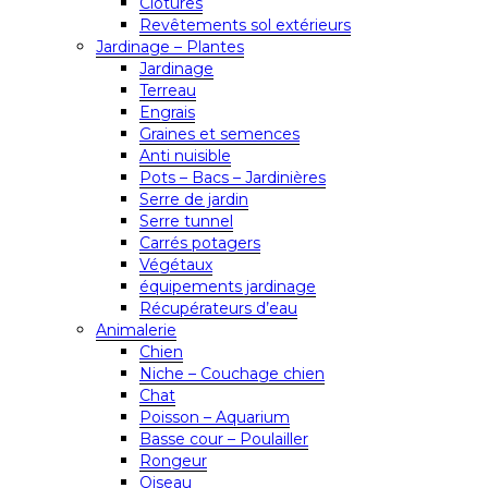
Clôtures
Revêtements sol extérieurs
Jardinage – Plantes
Jardinage
Terreau
Engrais
Graines et semences
Anti nuisible
Pots – Bacs – Jardinières
Serre de jardin
Serre tunnel
Carrés potagers
Végétaux
équipements jardinage
Récupérateurs d’eau
Animalerie
Chien
Niche – Couchage chien
Chat
Poisson – Aquarium
Basse cour – Poulailler
Rongeur
Oiseau