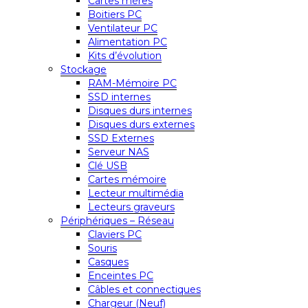
Cartes mères
Boitiers PC
Ventilateur PC
Alimentation PC
Kits d’évolution
Stockage
RAM-Mémoire PC
SSD internes
Disques durs internes
Disques durs externes
SSD Externes
Serveur NAS
Clé USB
Cartes mémoire
Lecteur multimédia
Lecteurs graveurs
Périphériques – Réseau
Claviers PC
Souris
Casques
Enceintes PC
Câbles et connectiques
Chargeur (Neuf)