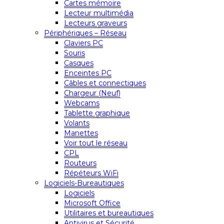
Cartes mémoire
Lecteur multimédia
Lecteurs graveurs
Périphériques – Réseau
Claviers PC
Souris
Casques
Enceintes PC
Câbles et connectiques
Chargeur (Neuf)
Webcams
Tablette graphique
Volants
Manettes
Voir tout le réseau
CPL
Routeurs
Répéteurs WiFi
Logiciels-Bureautiques
Logiciels
Microsoft Office
Utilitaires et bureautiques
Antivirus et Sécurité