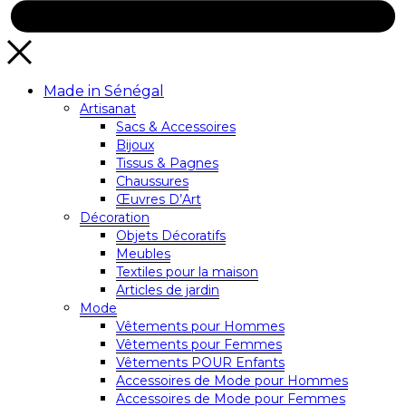
Made in Sénégal
Artisanat
Sacs & Accessoires
Bijoux
Tissus & Pagnes
Chaussures
Œuvres D’Art
Décoration
Objets Décoratifs
Meubles
Textiles pour la maison
Articles de jardin
Mode
Vêtements pour Hommes
Vêtements pour Femmes
Vêtements POUR Enfants
Accessoires de Mode pour Hommes
Accessoires de Mode pour Femmes