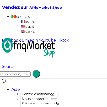
Vendez sur
AfriqMarket Shop
XOF CFA
EUR €
USD $
GBP £
Facebook
Linkedin
Youtube
Tiktok
Search
Aide
Centre d’assistance
Nous contacter
Suivre ma commande