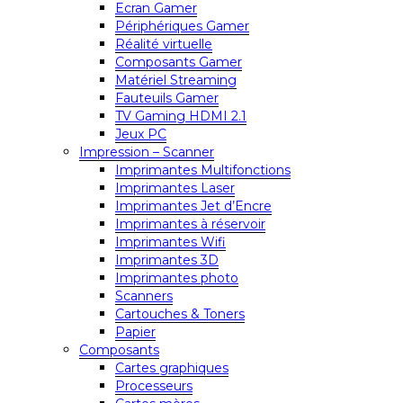
Ecran Gamer
Périphériques Gamer
Réalité virtuelle
Composants Gamer
Matériel Streaming
Fauteuils Gamer
TV Gaming HDMI 2.1
Jeux PC
Impression – Scanner
Imprimantes Multifonctions
Imprimantes Laser
Imprimantes Jet d’Encre
Imprimantes à réservoir
Imprimantes Wifi
Imprimantes 3D
Imprimantes photo
Scanners
Cartouches & Toners
Papier
Composants
Cartes graphiques
Processeurs