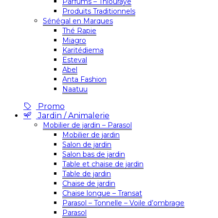
Parfums – Thiouraye
Produits Traditionnels
Sénégal en Marques
Thé Rapie
Miagro
Karitédiema
Esteval
Abel
Anta Fashion
Naatuu
Promo
Jardin / Animalerie
Mobilier de jardin – Parasol
Mobilier de jardin
Salon de jardin
Salon bas de jardin
Table et chaise de jardin
Table de jardin
Chaise de jardin
Chaise longue – Transat
Parasol – Tonnelle – Voile d’ombrage
Parasol