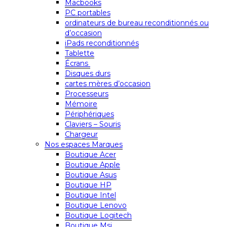
Macbooks
PC portables
ordinateurs de bureau reconditionnés ou
d’occasion
iPads reconditionnés
Tablette
Écrans
Disques durs
cartes mères d’occasion
Processeurs
Mémoire
Périphériques
Claviers – Souris
Chargeur
Nos espaces Marques
Boutique Acer
Boutique Apple
Boutique Asus
Boutique HP
Boutique Intel
Boutique Lenovo
Boutique Logitech
Boutique Msi