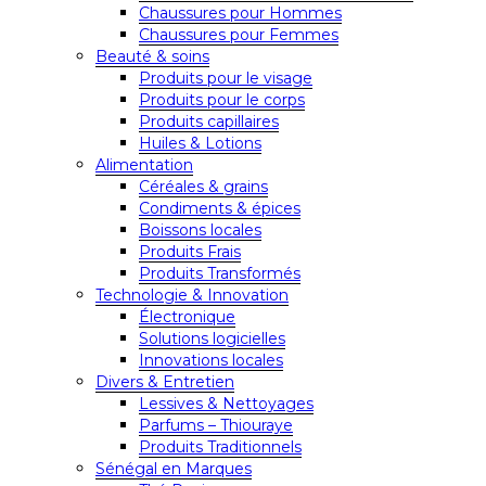
Chaussures pour Hommes
Chaussures pour Femmes
Beauté & soins
Produits pour le visage
Produits pour le corps
Produits capillaires
Huiles & Lotions
Alimentation
Céréales & grains
Condiments & épices
Boissons locales
Produits Frais
Produits Transformés
Technologie & Innovation
Électronique
Solutions logicielles
Innovations locales
Divers & Entretien
Lessives & Nettoyages
Parfums – Thiouraye
Produits Traditionnels
Sénégal en Marques