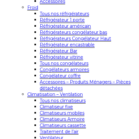
Accessoires
Froid
Tous nos réfrigérateurs
Réfrigérateur 1 porte
Réfrigérateur américain
Réfrigérateurs congélateur bas
Réfrigérateurs Congélateur Haut
Réfrigérateur encastrable
Réfrigérateur Bar
Réfrigérateur vitrine
Tous nos congélateurs
Congélateurs armoires
Congélateur coffre
Accessoires – Produits Ménagers – Pièces
détachées
Climatisation – Ventilation
Tous nos climatiseurs
Climatiseur fixe
Climatiseurs mobiles
Climatiseurs Armoire
Climatiseurs cassette
Traitement de l’air
Ventilateur