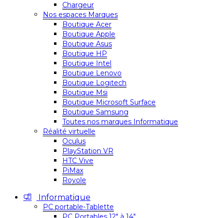
Chargeur
Nos espaces Marques
Boutique Acer
Boutique Apple
Boutique Asus
Boutique HP
Boutique Intel
Boutique Lenovo
Boutique Logitech
Boutique Msi
Boutique Microsoft Surface
Boutique Samsung
Toutes nos marques Informatique
Réalité virtuelle
Oculus
PlayStation VR
HTC Vive
PiMax
Royole
Informatique
PC portable-Tablette
PC Portables 12″ à 14″