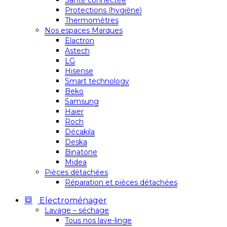
Santé connectée
Protections (hygiène)
Thermomètres
Nos espaces Marques
Elactron
Astech
LG
Hisense
Smart technology
Beko
Samsung
Haier
Roch
Décakila
Deska
Binatone
Midea
Pièces détachées
Réparation et pièces détachées
Electroménager
Lavage – séchage
Tous nos lave-linge