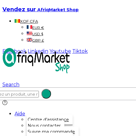
Vendez sur
AfriqMarket Shop
XOF CFA
EUR €
USD $
GBP £
Facebook
Linkedin
Youtube
Tiktok
Search
Aide
Centre d’assistance
Nous contacter
Suivre ma commande