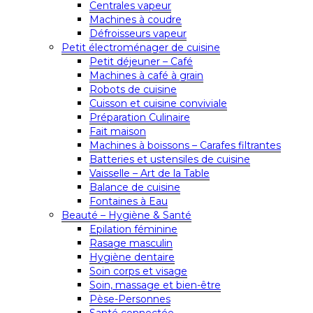
Centrales vapeur
Machines à coudre
Défroisseurs vapeur
Petit électroménager de cuisine
Petit déjeuner – Café
Machines à café à grain
Robots de cuisine
Cuisson et cuisine conviviale
Préparation Culinaire
Fait maison
Machines à boissons – Carafes filtrantes
Batteries et ustensiles de cuisine
Vaisselle – Art de la Table
Balance de cuisine
Fontaines à Eau
Beauté – Hygiène & Santé
Epilation féminine
Rasage masculin
Hygiène dentaire
Soin corps et visage
Soin, massage et bien-être
Pèse-Personnes