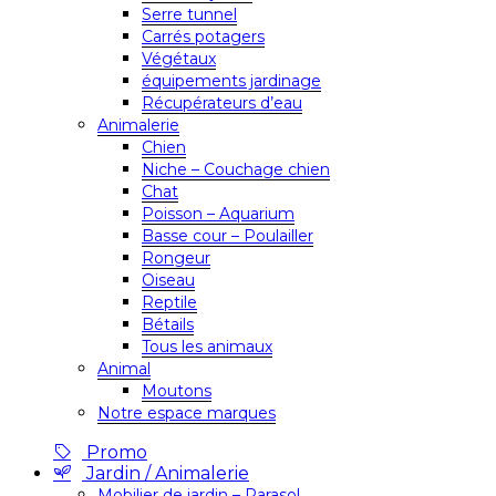
Serre tunnel
Carrés potagers
Végétaux
équipements jardinage
Récupérateurs d’eau
Animalerie
Chien
Niche – Couchage chien
Chat
Poisson – Aquarium
Basse cour – Poulailler
Rongeur
Oiseau
Reptile
Bétails
Tous les animaux
Animal
Moutons
Notre espace marques
Promo
Jardin / Animalerie
Mobilier de jardin – Parasol