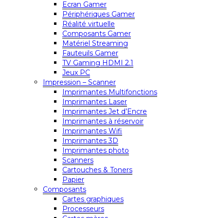
Ecran Gamer
Périphériques Gamer
Réalité virtuelle
Composants Gamer
Matériel Streaming
Fauteuils Gamer
TV Gaming HDMI 2.1
Jeux PC
Impression – Scanner
Imprimantes Multifonctions
Imprimantes Laser
Imprimantes Jet d’Encre
Imprimantes à réservoir
Imprimantes Wifi
Imprimantes 3D
Imprimantes photo
Scanners
Cartouches & Toners
Papier
Composants
Cartes graphiques
Processeurs