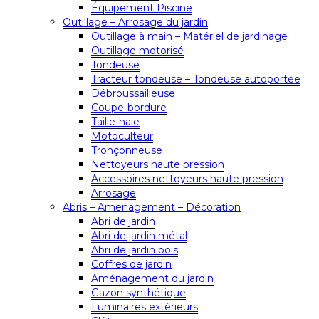
Équipement Piscine
Outillage – Arrosage du jardin
Outillage à main – Matériel de jardinage
Outillage motorisé
Tondeuse
Tracteur tondeuse – Tondeuse autoportée
Débroussailleuse
Coupe-bordure
Taille-haie
Motoculteur
Tronçonneuse
Nettoyeurs haute pression
Accessoires nettoyeurs haute pression
Arrosage
Abris – Amenagement – Décoration
Abri de jardin
Abri de jardin métal
Abri de jardin bois
Coffres de jardin
Aménagement du jardin
Gazon synthétique
Luminaires extérieurs