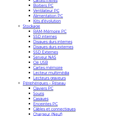
Cartes mères
Boitiers PC
Ventilateur PC
Alimentation PC
Kits d’évolution
Stockage
RAM-Mémoire PC
SSD internes
Disques durs internes
Disques durs externes
SSD Externes
Serveur NAS
Clé USB
Cartes mémoire
Lecteur multimédia
Lecteurs graveurs
Périphériques – Réseau
Claviers PC
Souris
Casques
Enceintes PC
Câbles et connectiques
Chargeur (Neuf)