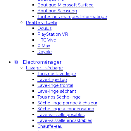
Boutique Microsoft Surface
Boutique Samsung
Toutes nos marques Informatique
Réalité virtuelle
Oculus
PlayStation VR
HTC Vive
PiMax
Royole
Electroménager
Lavage – séchage
Tous nos lave-linge
Lave-linge top
Lave-linge frontal
Lave-linge séchant
Tous nos Sèche-linge
Sèche-linge pompe à chaleur
Sèche-linge à condensation
Lave-vaisselle posables
Lave-vaisselle encastrables
Chauffe-eau