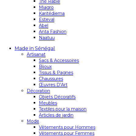
Thé Rapie
Miagro
Karitédiema
Esteval
Abel
Anta Fashion
Naatuu
Made in Sénégal
Artisanat
Sacs & Accessoires
Bijoux
Tissus & Pagnes
Chaussures
Œuvres D’Art
Décoration
Objets Décoratifs
Meubles
Textiles pour la maison
Articles de jardin
Mode
Vêtements pour Hommes
Vêtements pour Femmes