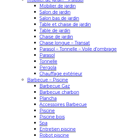
Mobilier de jardin
Salon de jardin
Salon bas de jardin
Table et chaise de jardin
Table de jardin
Chaise de jardin
Chaise longue – Transat
Parasol – Tonnelle – Voile d’ombrage
Parasol
Tonnelle
Pergola
Chauffage extérieur
Barbecue – Piscine
Barbecue Gaz
Barbecue charbon
Plancha
Accessoires Barbecue
Piscine
Piscine bois
Spa
Entretien piscine
Robot piscine