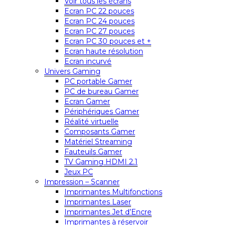
Voir tous les écrans
Ecran PC 22 pouces
Ecran PC 24 pouces
Ecran PC 27 pouces
Ecran PC 30 pouces et +
Ecran haute résolution
Ecran incurvé
Univers Gaming
PC portable Gamer
PC de bureau Gamer
Ecran Gamer
Périphériques Gamer
Réalité virtuelle
Composants Gamer
Matériel Streaming
Fauteuils Gamer
TV Gaming HDMI 2.1
Jeux PC
Impression – Scanner
Imprimantes Multifonctions
Imprimantes Laser
Imprimantes Jet d’Encre
Imprimantes à réservoir