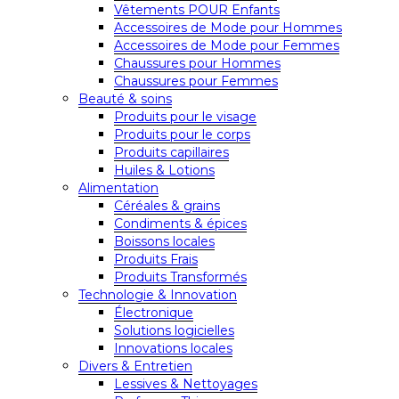
Vêtements POUR Enfants
Accessoires de Mode pour Hommes
Accessoires de Mode pour Femmes
Chaussures pour Hommes
Chaussures pour Femmes
Beauté & soins
Produits pour le visage
Produits pour le corps
Produits capillaires
Huiles & Lotions
Alimentation
Céréales & grains
Condiments & épices
Boissons locales
Produits Frais
Produits Transformés
Technologie & Innovation
Électronique
Solutions logicielles
Innovations locales
Divers & Entretien
Lessives & Nettoyages