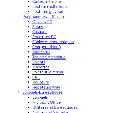
Cartes mémoire
Lecteur multimédia
Lecteurs graveurs
Périphériques – Réseau
Claviers PC
Souris
Casques
Enceintes PC
Câbles et connectiques
Chargeur (Neuf)
Webcams
Tablette graphique
Volants
Manettes
Voir tout le réseau
CPL
Routeurs
Répéteurs WiFi
Logiciels-Bureautiques
Logiciels
Microsoft Office
Utilitaires et bureautiques
Antivirus et Sécurité