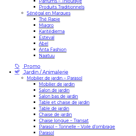
Parfums – Thiouraye
Produits Traditionnels
Sénégal en Marques
Thé Rapie
Miagro
Karitédiema
Esteval
Abel
Anta Fashion
Naatuu
Promo
Jardin / Animalerie
Mobilier de jardin – Parasol
Mobilier de jardin
Salon de jardin
Salon bas de jardin
Table et chaise de jardin
Table de jardin
Chaise de jardin
Chaise longue – Transat
Parasol – Tonnelle – Voile d’ombrage
Parasol