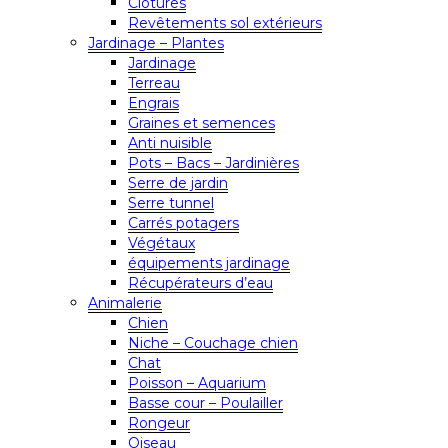
Clôtures
Revêtements sol extérieurs
Jardinage – Plantes
Jardinage
Terreau
Engrais
Graines et semences
Anti nuisible
Pots – Bacs – Jardinières
Serre de jardin
Serre tunnel
Carrés potagers
Végétaux
équipements jardinage
Récupérateurs d’eau
Animalerie
Chien
Niche – Couchage chien
Chat
Poisson – Aquarium
Basse cour – Poulailler
Rongeur
Oiseau