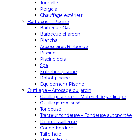
Tonnelle
Pergola
Chauffage extérieur
Barbecue – Piscine
Barbecue Gaz
Barbecue charbon
Plancha
Accessoires Barbecue
Piscine
Piscine bois
Spa
Entretien piscine
Robot piscine
Équipement Piscine
Outillage – Arrosage du jardin
Outillage à main – Matériel de jardinage
Outillage motorisé
Tondeuse
Tracteur tondeuse – Tondeuse autoportée
Débroussailleuse
Coupe-bordure
Taille-haie