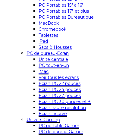
PC Portables 15″ à 16″
PC Portables 17″ et plus
PC Portables Bureautique
MacBook
Chromebook
Tablettes
iPad
Sacs & Housses
PC de bureau-Ecran
Unité centrale
PC tout-en-un
iMac
Voir tous les écrans
Ecran PC 22 pouces
Ecran PC 24 pouces
Ecran PC 27 pouces
Ecran PC 30 pouces et +
Ecran haute résolution
Ecran incurvé
Univers Gaming
PC portable Gamer
PC de bureau Gamer