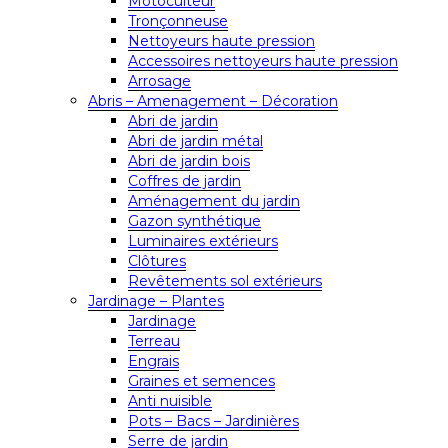
Motoculteur
Tronçonneuse
Nettoyeurs haute pression
Accessoires nettoyeurs haute pression
Arrosage
Abris – Amenagement – Décoration
Abri de jardin
Abri de jardin métal
Abri de jardin bois
Coffres de jardin
Aménagement du jardin
Gazon synthétique
Luminaires extérieurs
Clôtures
Revêtements sol extérieurs
Jardinage – Plantes
Jardinage
Terreau
Engrais
Graines et semences
Anti nuisible
Pots – Bacs – Jardinières
Serre de jardin