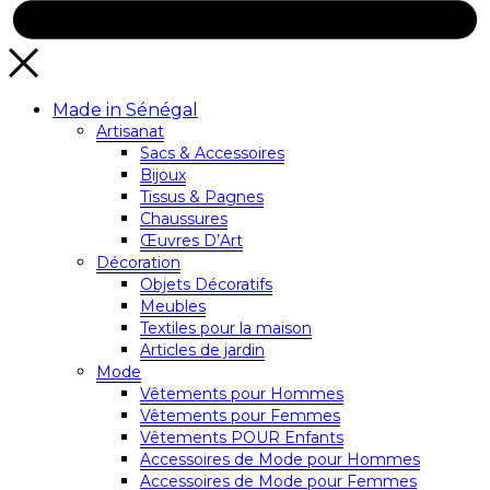
Made in Sénégal
Artisanat
Sacs & Accessoires
Bijoux
Tissus & Pagnes
Chaussures
Œuvres D’Art
Décoration
Objets Décoratifs
Meubles
Textiles pour la maison
Articles de jardin
Mode
Vêtements pour Hommes
Vêtements pour Femmes
Vêtements POUR Enfants
Accessoires de Mode pour Hommes
Accessoires de Mode pour Femmes