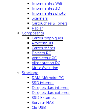
Imprimantes Wifi
Imprimantes 3D
Imprimantes photo
Scanners
Cartouches & Toners
Papier
Composants
Cartes graphiques
Processeurs
Cartes mères
Boitiers PC
Ventilateur PC
Alimentation PC
Kits d’évolution
Stockage
RAM-Mémoire PC
SSD internes
Disques durs internes
Disques durs externes
SSD Externes
Serveur NAS
Clé USB