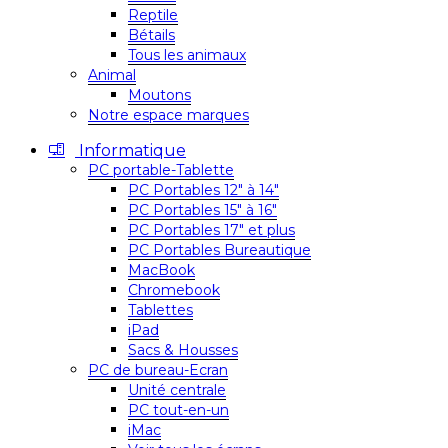
Reptile
Bétails
Tous les animaux
Animal
Moutons
Notre espace marques
Informatique
PC portable-Tablette
PC Portables 12″ à 14″
PC Portables 15″ à 16″
PC Portables 17″ et plus
PC Portables Bureautique
MacBook
Chromebook
Tablettes
iPad
Sacs & Housses
PC de bureau-Ecran
Unité centrale
PC tout-en-un
iMac