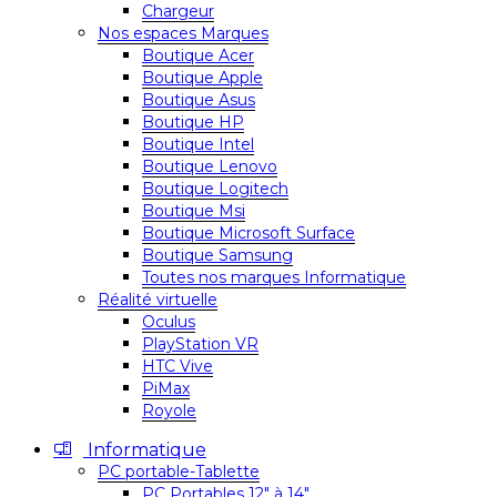
Chargeur
Nos espaces Marques
Boutique Acer
Boutique Apple
Boutique Asus
Boutique HP
Boutique Intel
Boutique Lenovo
Boutique Logitech
Boutique Msi
Boutique Microsoft Surface
Boutique Samsung
Toutes nos marques Informatique
Réalité virtuelle
Oculus
PlayStation VR
HTC Vive
PiMax
Royole
Informatique
PC portable-Tablette
PC Portables 12″ à 14″