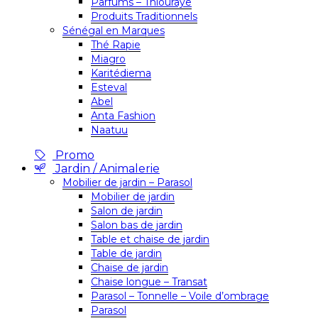
Parfums – Thiouraye
Produits Traditionnels
Sénégal en Marques
Thé Rapie
Miagro
Karitédiema
Esteval
Abel
Anta Fashion
Naatuu
Promo
Jardin / Animalerie
Mobilier de jardin – Parasol
Mobilier de jardin
Salon de jardin
Salon bas de jardin
Table et chaise de jardin
Table de jardin
Chaise de jardin
Chaise longue – Transat
Parasol – Tonnelle – Voile d’ombrage
Parasol