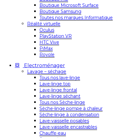
Boutique Microsoft Surface
Boutique Samsung
Toutes nos marques Informatique
Réalité virtuelle
Oculus
PlayStation VR
HTC Vive
PiMax
Royole
Electroménager
Lavage – séchage
Tous nos lave-linge
Lave-linge top
Lave-linge frontal
Lave-linge séchant
Tous nos Sèche-linge
Sèche-linge pompe à chaleur
Sèche-linge à condensation
Lave-vaisselle posables
Lave-vaisselle encastrables
Chauffe-eau