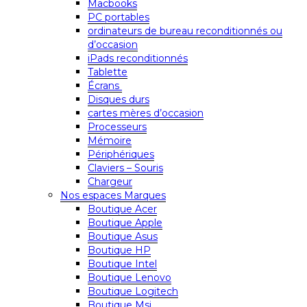
Macbooks
PC portables
ordinateurs de bureau reconditionnés ou
d’occasion
iPads reconditionnés
Tablette
Écrans
Disques durs
cartes mères d’occasion
Processeurs
Mémoire
Périphériques
Claviers – Souris
Chargeur
Nos espaces Marques
Boutique Acer
Boutique Apple
Boutique Asus
Boutique HP
Boutique Intel
Boutique Lenovo
Boutique Logitech
Boutique Msi