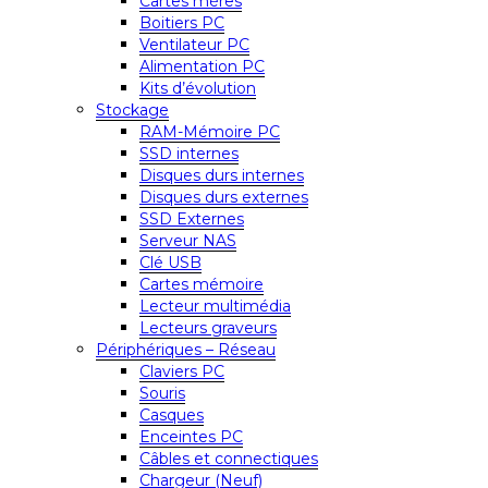
Cartes mères
Boitiers PC
Ventilateur PC
Alimentation PC
Kits d’évolution
Stockage
RAM-Mémoire PC
SSD internes
Disques durs internes
Disques durs externes
SSD Externes
Serveur NAS
Clé USB
Cartes mémoire
Lecteur multimédia
Lecteurs graveurs
Périphériques – Réseau
Claviers PC
Souris
Casques
Enceintes PC
Câbles et connectiques
Chargeur (Neuf)