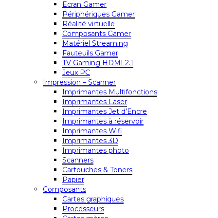
Ecran Gamer
Périphériques Gamer
Réalité virtuelle
Composants Gamer
Matériel Streaming
Fauteuils Gamer
TV Gaming HDMI 2.1
Jeux PC
Impression – Scanner
Imprimantes Multifonctions
Imprimantes Laser
Imprimantes Jet d’Encre
Imprimantes à réservoir
Imprimantes Wifi
Imprimantes 3D
Imprimantes photo
Scanners
Cartouches & Toners
Papier
Composants
Cartes graphiques
Processeurs