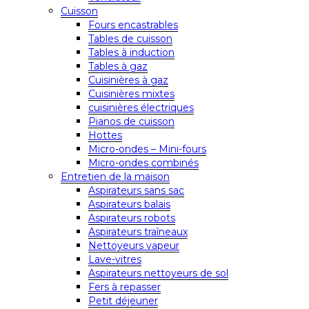
Cuisson
Fours encastrables
Tables de cuisson
Tables à induction
Tables à gaz
Cuisinières à gaz
Cuisinières mixtes
cuisinières électriques
Pianos de cuisson
Hottes
Micro-ondes – Mini-fours
Micro-ondes combinés
Entretien de la maison
Aspirateurs sans sac
Aspirateurs balais
Aspirateurs robots
Aspirateurs traîneaux
Nettoyeurs vapeur
Lave-vitres
Aspirateurs nettoyeurs de sol
Fers à repasser
Petit déjeuner