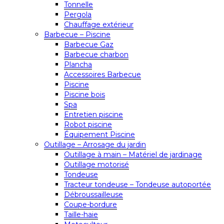
Tonnelle
Pergola
Chauffage extérieur
Barbecue – Piscine
Barbecue Gaz
Barbecue charbon
Plancha
Accessoires Barbecue
Piscine
Piscine bois
Spa
Entretien piscine
Robot piscine
Équipement Piscine
Outillage – Arrosage du jardin
Outillage à main – Matériel de jardinage
Outillage motorisé
Tondeuse
Tracteur tondeuse – Tondeuse autoportée
Débroussailleuse
Coupe-bordure
Taille-haie