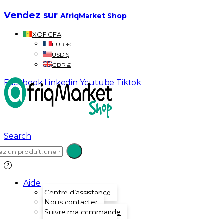
Vendez sur
AfriqMarket Shop
XOF CFA
EUR €
USD $
GBP £
Facebook
Linkedin
Youtube
Tiktok
Search
Aide
Centre d’assistance
Nous contacter
Suivre ma commande