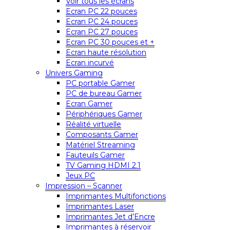
Voir tous les écrans
Ecran PC 22 pouces
Ecran PC 24 pouces
Ecran PC 27 pouces
Ecran PC 30 pouces et +
Ecran haute résolution
Ecran incurvé
Univers Gaming
PC portable Gamer
PC de bureau Gamer
Ecran Gamer
Périphériques Gamer
Réalité virtuelle
Composants Gamer
Matériel Streaming
Fauteuils Gamer
TV Gaming HDMI 2.1
Jeux PC
Impression – Scanner
Imprimantes Multifonctions
Imprimantes Laser
Imprimantes Jet d’Encre
Imprimantes à réservoir