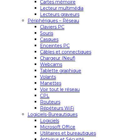
Cartes mémoire
Lecteur multimédia
Lecteurs graveurs
Périphériques – Réseau
Claviers PC
Souris
Casques
Enceintes PC
Câbles et connectiques
Chargeur (Neuf)
Webcams
Tablette graphique
Volants
Manettes
Voir tout le réseau
CPL
Routeurs
Répéteurs WiFi
Logiciels-Bureautiques
Logiciels
Microsoft Office
Utilitaires et bureautiques
Antivirus et Sécurité