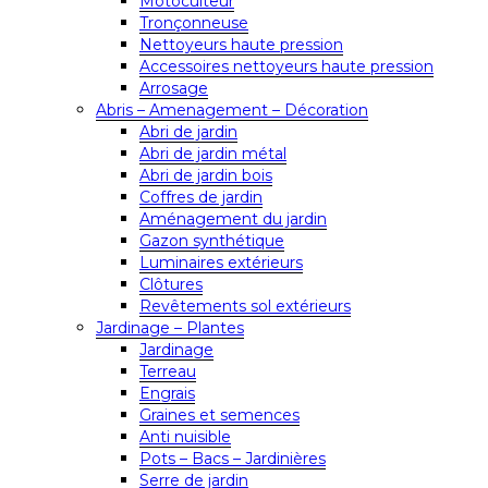
Motoculteur
Tronçonneuse
Nettoyeurs haute pression
Accessoires nettoyeurs haute pression
Arrosage
Abris – Amenagement – Décoration
Abri de jardin
Abri de jardin métal
Abri de jardin bois
Coffres de jardin
Aménagement du jardin
Gazon synthétique
Luminaires extérieurs
Clôtures
Revêtements sol extérieurs
Jardinage – Plantes
Jardinage
Terreau
Engrais
Graines et semences
Anti nuisible
Pots – Bacs – Jardinières
Serre de jardin