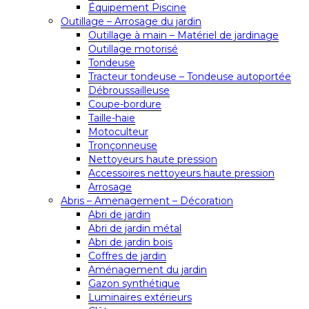
Équipement Piscine
Outillage – Arrosage du jardin
Outillage à main – Matériel de jardinage
Outillage motorisé
Tondeuse
Tracteur tondeuse – Tondeuse autoportée
Débroussailleuse
Coupe-bordure
Taille-haie
Motoculteur
Tronçonneuse
Nettoyeurs haute pression
Accessoires nettoyeurs haute pression
Arrosage
Abris – Amenagement – Décoration
Abri de jardin
Abri de jardin métal
Abri de jardin bois
Coffres de jardin
Aménagement du jardin
Gazon synthétique
Luminaires extérieurs