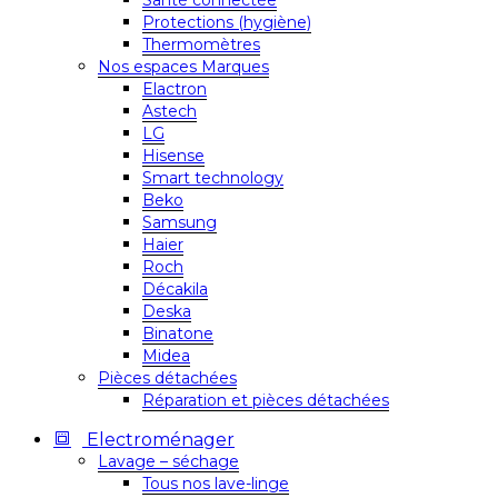
Santé connectée
Protections (hygiène)
Thermomètres
Nos espaces Marques
Elactron
Astech
LG
Hisense
Smart technology
Beko
Samsung
Haier
Roch
Décakila
Deska
Binatone
Midea
Pièces détachées
Réparation et pièces détachées
Electroménager
Lavage – séchage
Tous nos lave-linge