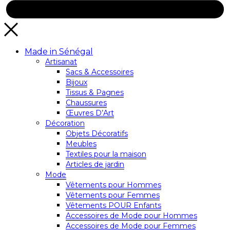
Made in Sénégal
Artisanat
Sacs & Accessoires
Bijoux
Tissus & Pagnes
Chaussures
Œuvres D’Art
Décoration
Objets Décoratifs
Meubles
Textiles pour la maison
Articles de jardin
Mode
Vêtements pour Hommes
Vêtements pour Femmes
Vêtements POUR Enfants
Accessoires de Mode pour Hommes
Accessoires de Mode pour Femmes