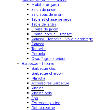
Mobilier de jardin
Salon de jardin
Salon bas de jardin
Table et chaise de jardin
Table de jardin
Chaise de jardin
Chaise longue – Transat
Parasol – Tonnelle – Voile d’ombrage
Parasol
Tonnelle
Pergola
Chauffage extérieur
Barbecue – Piscine
Barbecue Gaz
Barbecue charbon
Plancha
Accessoires Barbecue
Piscine
Piscine bois
Spa
Entretien piscine
Robot piscine