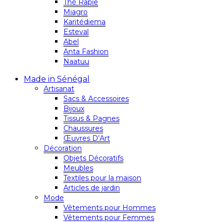
Thé Rapie
Miagro
Karitédiema
Esteval
Abel
Anta Fashion
Naatuu
Made in Sénégal
Artisanat
Sacs & Accessoires
Bijoux
Tissus & Pagnes
Chaussures
Œuvres D’Art
Décoration
Objets Décoratifs
Meubles
Textiles pour la maison
Articles de jardin
Mode
Vêtements pour Hommes
Vêtements pour Femmes