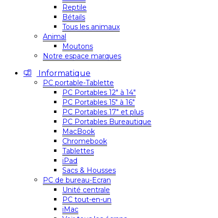
Reptile
Bétails
Tous les animaux
Animal
Moutons
Notre espace marques
Informatique
PC portable-Tablette
PC Portables 12″ à 14″
PC Portables 15″ à 16″
PC Portables 17″ et plus
PC Portables Bureautique
MacBook
Chromebook
Tablettes
iPad
Sacs & Housses
PC de bureau-Ecran
Unité centrale
PC tout-en-un
iMac