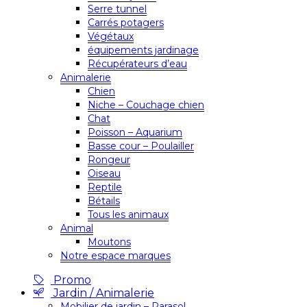
Serre tunnel
Carrés potagers
Végétaux
équipements jardinage
Récupérateurs d’eau
Animalerie
Chien
Niche – Couchage chien
Chat
Poisson – Aquarium
Basse cour – Poulailler
Rongeur
Oiseau
Reptile
Bétails
Tous les animaux
Animal
Moutons
Notre espace marques
Promo
Jardin / Animalerie
Mobilier de jardin – Parasol