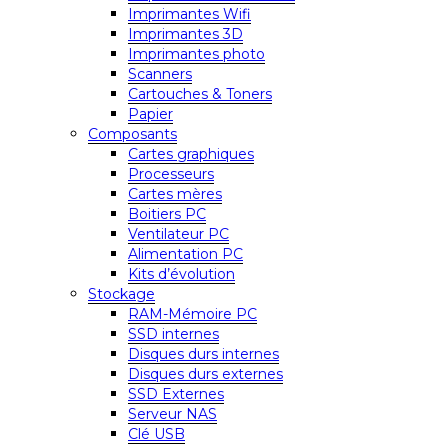
Imprimantes Wifi
Imprimantes 3D
Imprimantes photo
Scanners
Cartouches & Toners
Papier
Composants
Cartes graphiques
Processeurs
Cartes mères
Boitiers PC
Ventilateur PC
Alimentation PC
Kits d’évolution
Stockage
RAM-Mémoire PC
SSD internes
Disques durs internes
Disques durs externes
SSD Externes
Serveur NAS
Clé USB