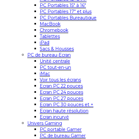
PC Portables 15″ à 16″
PC Portables 17″ et plus
PC Portables Bureautique
MacBook
Chromebook
Tablettes
iPad
Sacs & Housses
PC de bureau-Ecran
Unité centrale
PC tout-en-un
iMac
Voir tous les écrans
Ecran PC 22 pouces
Ecran PC 24 pouces
Ecran PC 27 pouces
Ecran PC 30 pouces et +
Ecran haute résolution
Ecran incurvé
Univers Gaming
PC portable Gamer
PC de bureau Gamer