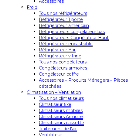
Accessoires
Froid
Tous nos réfrigérateurs
Réfrigérateur 1 porte
Réfrigérateur américain
Réfrigérateurs congélateur bas
Réfrigérateurs Congélateur Haut
Réfrigérateur encastrable
Réfrigérateur Bar
Réfrigérateur vitrine
Tous nos congélateurs
Congélateurs armoires
Congélateur coffre
Accessoires – Produits Ménagers – Pièces
détachées
Climatisation – Ventilation
Tous nos climatiseurs
Climatiseur fixe
Climatiseurs mobiles
Climatiseurs Armoire
Climatiseurs cassette
Traitement de l’air
Ventilateur