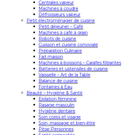
Centrales vapeur
Machines à coudre
Défroisseurs vapeur
Petit électroménager de cuisine
Petit déjeuner – Café
Machines à café à grain
Robots de cuisine
Cuisson et cuisine conviviale
Préparation Culinaire
Fait maison
Machines à boissons – Carafes filtrantes
Batteries et ustensiles de cuisine
Vaisselle – Art de la Table
Balance de cuisine
Fontaines à Eau
Beauté – Hygiène & Santé
Epilation féminine
Rasage masculin
Hygiène dentaire
Soin corps et visage
Soin, massage et bien-être
Pèse-Personnes