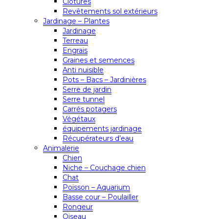
Clôtures
Revêtements sol extérieurs
Jardinage – Plantes
Jardinage
Terreau
Engrais
Graines et semences
Anti nuisible
Pots – Bacs – Jardinières
Serre de jardin
Serre tunnel
Carrés potagers
Végétaux
équipements jardinage
Récupérateurs d’eau
Animalerie
Chien
Niche – Couchage chien
Chat
Poisson – Aquarium
Basse cour – Poulailler
Rongeur
Oiseau