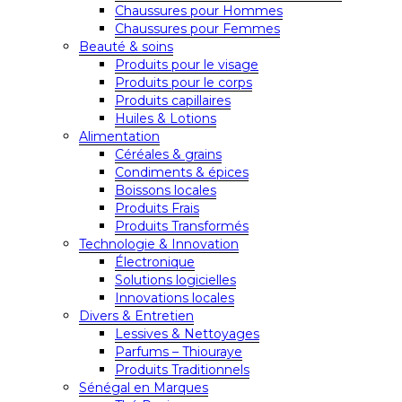
Chaussures pour Hommes
Chaussures pour Femmes
Beauté & soins
Produits pour le visage
Produits pour le corps
Produits capillaires
Huiles & Lotions
Alimentation
Céréales & grains
Condiments & épices
Boissons locales
Produits Frais
Produits Transformés
Technologie & Innovation
Électronique
Solutions logicielles
Innovations locales
Divers & Entretien
Lessives & Nettoyages
Parfums – Thiouraye
Produits Traditionnels
Sénégal en Marques