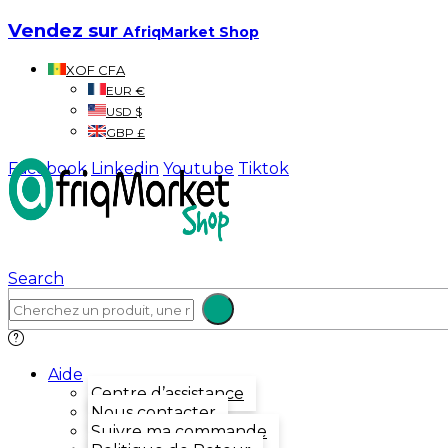
Vendez sur
AfriqMarket Shop
XOF CFA
EUR €
USD $
GBP £
Facebook
Linkedin
Youtube
Tiktok
Search
Aide
Centre d’assistance
Nous contacter
Suivre ma commande