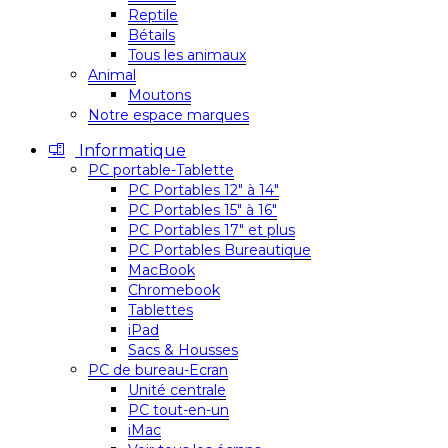
Reptile
Bétails
Tous les animaux
Animal
Moutons
Notre espace marques
Informatique
PC portable-Tablette
PC Portables 12″ à 14″
PC Portables 15″ à 16″
PC Portables 17″ et plus
PC Portables Bureautique
MacBook
Chromebook
Tablettes
iPad
Sacs & Housses
PC de bureau-Ecran
Unité centrale
PC tout-en-un
iMac