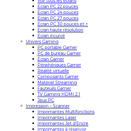
Voir tous les écrans
Ecran PC 22 pouces
Ecran PC 24 pouces
Ecran PC 27 pouces
Ecran PC 30 pouces et +
Ecran haute résolution
Ecran incurvé
Univers Gaming
PC portable Gamer
PC de bureau Gamer
Ecran Gamer
Périphériques Gamer
Réalité virtuelle
Composants Gamer
Matériel Streaming
Fauteuils Gamer
TV Gaming HDMI 2.1
Jeux PC
Impression – Scanner
Imprimantes Multifonctions
Imprimantes Laser
Imprimantes Jet d’Encre
Imprimantes à réservoir