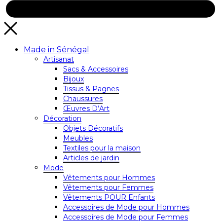
Made in Sénégal
Artisanat
Sacs & Accessoires
Bijoux
Tissus & Pagnes
Chaussures
Œuvres D’Art
Décoration
Objets Décoratifs
Meubles
Textiles pour la maison
Articles de jardin
Mode
Vêtements pour Hommes
Vêtements pour Femmes
Vêtements POUR Enfants
Accessoires de Mode pour Hommes
Accessoires de Mode pour Femmes