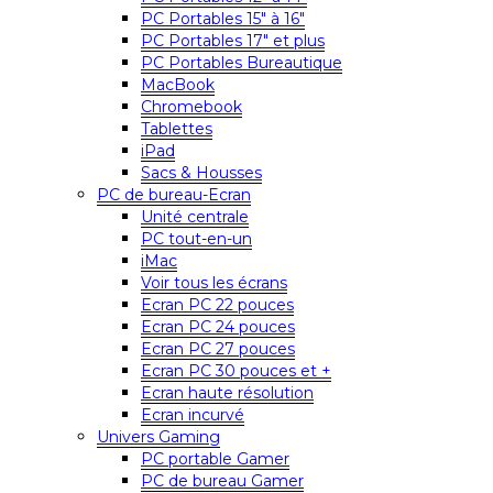
PC Portables 15″ à 16″
PC Portables 17″ et plus
PC Portables Bureautique
MacBook
Chromebook
Tablettes
iPad
Sacs & Housses
PC de bureau-Ecran
Unité centrale
PC tout-en-un
iMac
Voir tous les écrans
Ecran PC 22 pouces
Ecran PC 24 pouces
Ecran PC 27 pouces
Ecran PC 30 pouces et +
Ecran haute résolution
Ecran incurvé
Univers Gaming
PC portable Gamer
PC de bureau Gamer