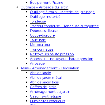
Équipement Piscine
Outillage – Arrosage du jardin
Outillage à main – Matériel de jardinage
Outillage motorisé
Tondeuse
Tracteur tondeuse – Tondeuse autoportée
Débroussailleuse
Coupe-bordure
Taille-haie
Motoculteur
Tronçonneuse
Nettoyeurs haute pression
Accessoires nettoyeurs haute pression
Arrosage
Abris – Amenagement – Décoration
Abri de jardin
Abri de jardin métal
Abri de jardin bois
Coffres de jardin
Aménagement du jardin
Gazon synthétique
Luminaires extérieurs