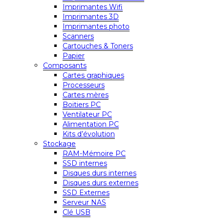
Imprimantes Wifi
Imprimantes 3D
Imprimantes photo
Scanners
Cartouches & Toners
Papier
Composants
Cartes graphiques
Processeurs
Cartes mères
Boitiers PC
Ventilateur PC
Alimentation PC
Kits d’évolution
Stockage
RAM-Mémoire PC
SSD internes
Disques durs internes
Disques durs externes
SSD Externes
Serveur NAS
Clé USB