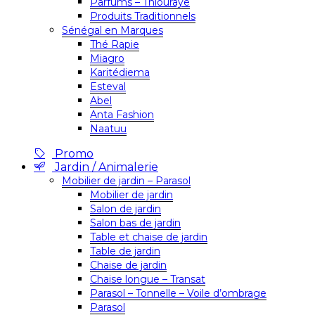
Parfums – Thiouraye
Produits Traditionnels
Sénégal en Marques
Thé Rapie
Miagro
Karitédiema
Esteval
Abel
Anta Fashion
Naatuu
Promo
Jardin / Animalerie
Mobilier de jardin – Parasol
Mobilier de jardin
Salon de jardin
Salon bas de jardin
Table et chaise de jardin
Table de jardin
Chaise de jardin
Chaise longue – Transat
Parasol – Tonnelle – Voile d’ombrage
Parasol