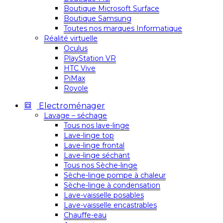
Boutique Microsoft Surface
Boutique Samsung
Toutes nos marques Informatique
Réalité virtuelle
Oculus
PlayStation VR
HTC Vive
PiMax
Royole
Electroménager
Lavage – séchage
Tous nos lave-linge
Lave-linge top
Lave-linge frontal
Lave-linge séchant
Tous nos Sèche-linge
Sèche-linge pompe à chaleur
Sèche-linge à condensation
Lave-vaisselle posables
Lave-vaisselle encastrables
Chauffe-eau