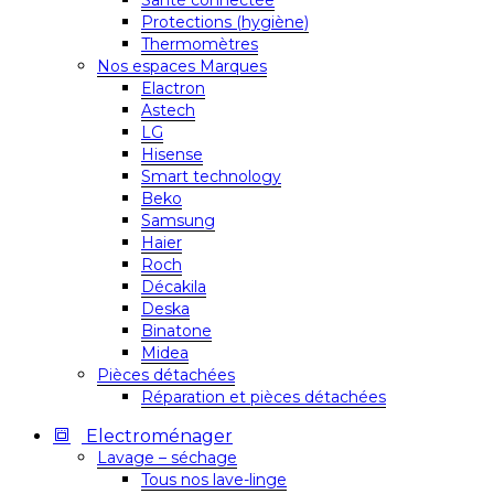
Santé connectée
Protections (hygiène)
Thermomètres
Nos espaces Marques
Elactron
Astech
LG
Hisense
Smart technology
Beko
Samsung
Haier
Roch
Décakila
Deska
Binatone
Midea
Pièces détachées
Réparation et pièces détachées
Electroménager
Lavage – séchage
Tous nos lave-linge