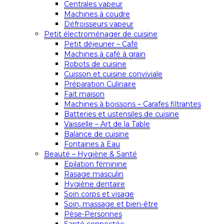
Centrales vapeur
Machines à coudre
Défroisseurs vapeur
Petit électroménager de cuisine
Petit déjeuner – Café
Machines à café à grain
Robots de cuisine
Cuisson et cuisine conviviale
Préparation Culinaire
Fait maison
Machines à boissons – Carafes filtrantes
Batteries et ustensiles de cuisine
Vaisselle – Art de la Table
Balance de cuisine
Fontaines à Eau
Beauté – Hygiène & Santé
Epilation féminine
Rasage masculin
Hygiène dentaire
Soin corps et visage
Soin, massage et bien-être
Pèse-Personnes