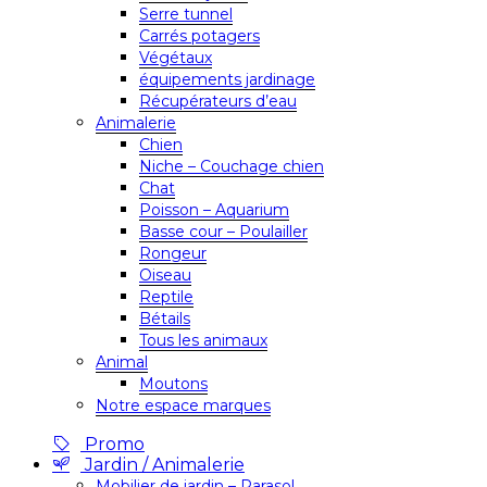
Serre tunnel
Carrés potagers
Végétaux
équipements jardinage
Récupérateurs d’eau
Animalerie
Chien
Niche – Couchage chien
Chat
Poisson – Aquarium
Basse cour – Poulailler
Rongeur
Oiseau
Reptile
Bétails
Tous les animaux
Animal
Moutons
Notre espace marques
Promo
Jardin / Animalerie
Mobilier de jardin – Parasol