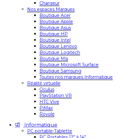
Chargeur
Nos espaces Marques
Boutique Acer
Boutique Apple
Boutique Asus
Boutique HP
Boutique Intel
Boutique Lenovo
Boutique Logitech
Boutique Msi
Boutique Microsoft Surface
Boutique Samsung
Toutes nos marques Informatique
Réalité virtuelle
Oculus
PlayStation VR
HTC Vive
PiMax
Royole
Informatique
PC portable-Tablette
PC Portables 12″ à 14″