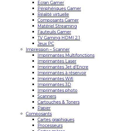
Ecran Gamer
Périphériques Gamer
Réalité virtuelle
Composants Gamer
Matériel Streaming
Fauteuils Gamer
TV Gaming HDMI 2.1
Jeux PC
Impression – Scanner
Imprimantes Multifonctions
Imprimantes Laser
Imprimantes Jet d’Encre
Imprimantes à réservoir
Imprimantes Wifi
Imprimantes 3D
Imprimantes photo
Scanners
Cartouches & Toners
Papier
Composants
Cartes graphiques
Processeurs