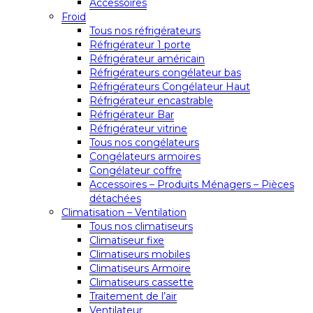
Accessoires
Froid
Tous nos réfrigérateurs
Réfrigérateur 1 porte
Réfrigérateur américain
Réfrigérateurs congélateur bas
Réfrigérateurs Congélateur Haut
Réfrigérateur encastrable
Réfrigérateur Bar
Réfrigérateur vitrine
Tous nos congélateurs
Congélateurs armoires
Congélateur coffre
Accessoires – Produits Ménagers – Pièces
détachées
Climatisation – Ventilation
Tous nos climatiseurs
Climatiseur fixe
Climatiseurs mobiles
Climatiseurs Armoire
Climatiseurs cassette
Traitement de l’air
Ventilateur