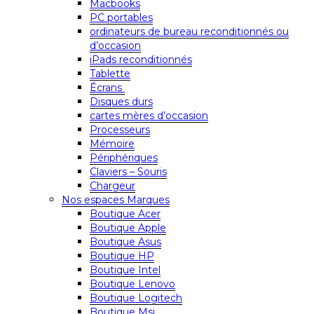
Macbooks
PC portables
ordinateurs de bureau reconditionnés ou
d’occasion
iPads reconditionnés
Tablette
Écrans
Disques durs
cartes mères d’occasion
Processeurs
Mémoire
Périphériques
Claviers – Souris
Chargeur
Nos espaces Marques
Boutique Acer
Boutique Apple
Boutique Asus
Boutique HP
Boutique Intel
Boutique Lenovo
Boutique Logitech
Boutique Msi