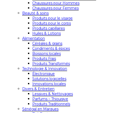
Chaussures pour Hommes
Chaussures pour Femmes
Beauté & soins
Produits pour le visage
Produits pour le corps
Produits capillaires
Huiles & Lotions
Alimentation
Céréales & grains
Condiments & épices
Boissons locales
Produits Frais
Produits Transformés
Technologie & Innovation
Électronique
Solutions logicielles
Innovations locales
Divers & Entretien
Lessives & Nettoyages
Parfums – Thiouraye
Produits Traditionnels
Sénégal en Marques