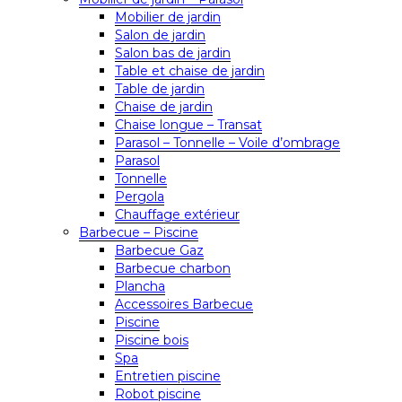
Mobilier de jardin
Salon de jardin
Salon bas de jardin
Table et chaise de jardin
Table de jardin
Chaise de jardin
Chaise longue – Transat
Parasol – Tonnelle – Voile d’ombrage
Parasol
Tonnelle
Pergola
Chauffage extérieur
Barbecue – Piscine
Barbecue Gaz
Barbecue charbon
Plancha
Accessoires Barbecue
Piscine
Piscine bois
Spa
Entretien piscine
Robot piscine