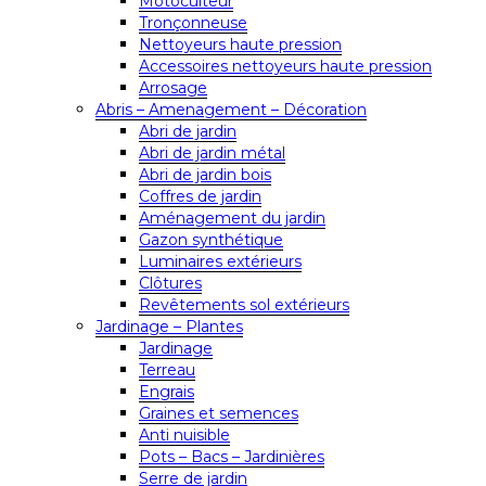
Motoculteur
Tronçonneuse
Nettoyeurs haute pression
Accessoires nettoyeurs haute pression
Arrosage
Abris – Amenagement – Décoration
Abri de jardin
Abri de jardin métal
Abri de jardin bois
Coffres de jardin
Aménagement du jardin
Gazon synthétique
Luminaires extérieurs
Clôtures
Revêtements sol extérieurs
Jardinage – Plantes
Jardinage
Terreau
Engrais
Graines et semences
Anti nuisible
Pots – Bacs – Jardinières
Serre de jardin