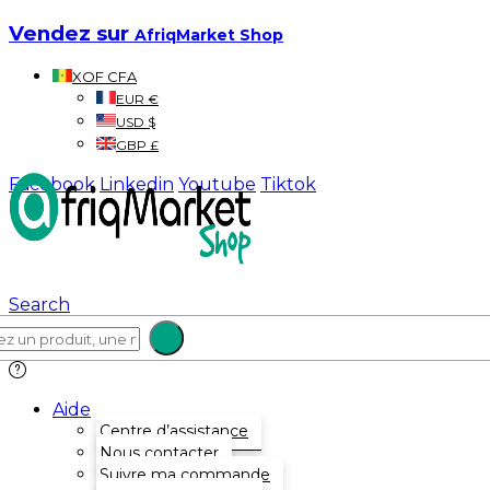
Vendez sur
AfriqMarket Shop
XOF CFA
EUR €
USD $
GBP £
Facebook
Linkedin
Youtube
Tiktok
Search
Aide
Centre d’assistance
Nous contacter
Suivre ma commande