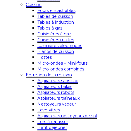
Cuisson
Fours encastrables
Tables de cuisson
Tables à induction
Tables à gaz
Cuisinières à gaz
Cuisinières mixtes
cuisinières électriques
Pianos de cuisson
Hottes
Micro-ondes – Mini-fours
Micro-ondes combinés
Entretien de la maison
Aspirateurs sans sac
Aspirateurs balais
Aspirateurs robots
Aspirateurs traîneaux
Nettoyeurs vapeur
Lave-vitres
Aspirateurs nettoyeurs de sol
Fers à repasser
Petit déjeuner