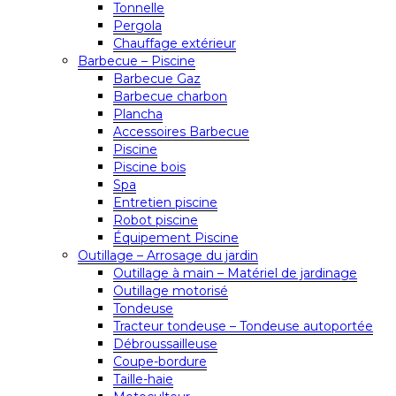
Tonnelle
Pergola
Chauffage extérieur
Barbecue – Piscine
Barbecue Gaz
Barbecue charbon
Plancha
Accessoires Barbecue
Piscine
Piscine bois
Spa
Entretien piscine
Robot piscine
Équipement Piscine
Outillage – Arrosage du jardin
Outillage à main – Matériel de jardinage
Outillage motorisé
Tondeuse
Tracteur tondeuse – Tondeuse autoportée
Débroussailleuse
Coupe-bordure
Taille-haie