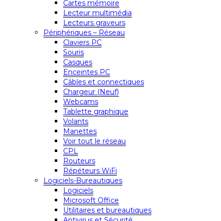
Cartes mémoire
Lecteur multimédia
Lecteurs graveurs
Périphériques – Réseau
Claviers PC
Souris
Casques
Enceintes PC
Câbles et connectiques
Chargeur (Neuf)
Webcams
Tablette graphique
Volants
Manettes
Voir tout le réseau
CPL
Routeurs
Répéteurs WiFi
Logiciels-Bureautiques
Logiciels
Microsoft Office
Utilitaires et bureautiques
Antivirus et Sécurité