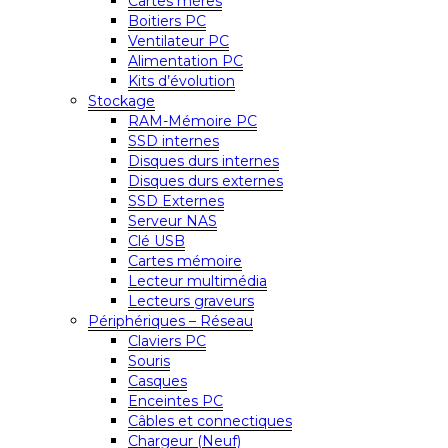
Cartes mères
Boitiers PC
Ventilateur PC
Alimentation PC
Kits d’évolution
Stockage
RAM-Mémoire PC
SSD internes
Disques durs internes
Disques durs externes
SSD Externes
Serveur NAS
Clé USB
Cartes mémoire
Lecteur multimédia
Lecteurs graveurs
Périphériques – Réseau
Claviers PC
Souris
Casques
Enceintes PC
Câbles et connectiques
Chargeur (Neuf)