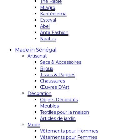
Thé Rapie
Miagro
Karitédiema
Esteval
Abel
Anta Fashion
Naatuu
Made in Sénégal
Artisanat
Sacs & Accessoires
Bijoux
Tissus & Pagnes
Chaussures
Œuvres D’Art
Décoration
Objets Décoratifs
Meubles
Textiles pour la maison
Articles de jardin
Mode
Vêtements pour Hommes
Vêtements pour Femmes