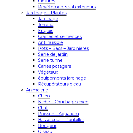
Clôtures
Revêtements sol extérieurs
Jardinage – Plantes
Jardinage
Terreau
Engrais
Graines et semences
Anti nuisible
Pots – Bacs – Jardinières
Serre de jardin
Serre tunnel
Carrés potagers
Végétaux
équipements jardinage
Récupérateurs d’eau
Animalerie
Chien
Niche – Couchage chien
Chat
Poisson – Aquarium
Basse cour – Poulailler
Rongeur
Oiseau