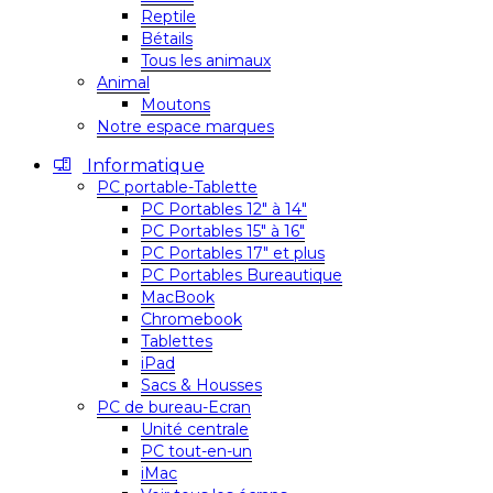
Reptile
Bétails
Tous les animaux
Animal
Moutons
Notre espace marques
Informatique
PC portable-Tablette
PC Portables 12″ à 14″
PC Portables 15″ à 16″
PC Portables 17″ et plus
PC Portables Bureautique
MacBook
Chromebook
Tablettes
iPad
Sacs & Housses
PC de bureau-Ecran
Unité centrale
PC tout-en-un
iMac