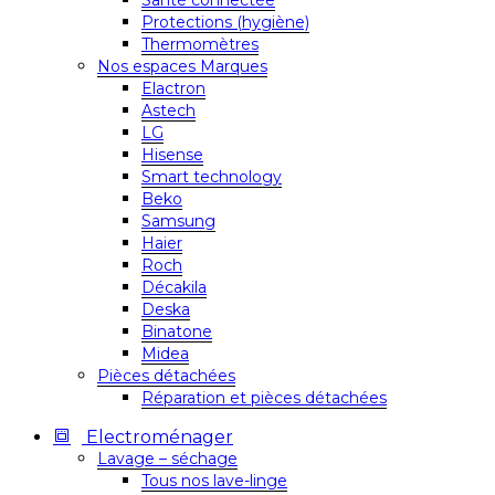
Santé connectée
Protections (hygiène)
Thermomètres
Nos espaces Marques
Elactron
Astech
LG
Hisense
Smart technology
Beko
Samsung
Haier
Roch
Décakila
Deska
Binatone
Midea
Pièces détachées
Réparation et pièces détachées
Electroménager
Lavage – séchage
Tous nos lave-linge