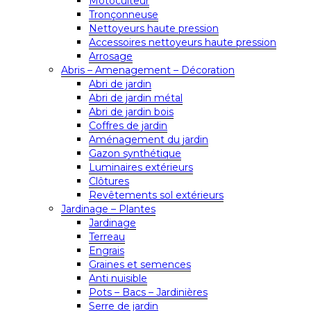
Motoculteur
Tronçonneuse
Nettoyeurs haute pression
Accessoires nettoyeurs haute pression
Arrosage
Abris – Amenagement – Décoration
Abri de jardin
Abri de jardin métal
Abri de jardin bois
Coffres de jardin
Aménagement du jardin
Gazon synthétique
Luminaires extérieurs
Clôtures
Revêtements sol extérieurs
Jardinage – Plantes
Jardinage
Terreau
Engrais
Graines et semences
Anti nuisible
Pots – Bacs – Jardinières
Serre de jardin