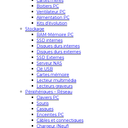
Cartes mères
Boitiers PC
Ventilateur PC
Alimentation PC
Kits d’évolution
Stockage
RAM-Mémoire PC
SSD internes
Disques durs internes
Disques durs externes
SSD Externes
Serveur NAS
Clé USB
Cartes mémoire
Lecteur multimédia
Lecteurs graveurs
Périphériques – Réseau
Claviers PC
Souris
Casques
Enceintes PC
Câbles et connectiques
Chargeur (Neuf)