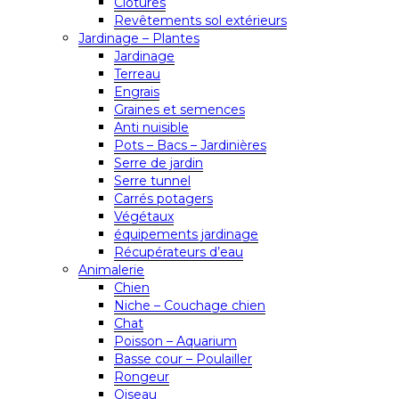
Clôtures
Revêtements sol extérieurs
Jardinage – Plantes
Jardinage
Terreau
Engrais
Graines et semences
Anti nuisible
Pots – Bacs – Jardinières
Serre de jardin
Serre tunnel
Carrés potagers
Végétaux
équipements jardinage
Récupérateurs d’eau
Animalerie
Chien
Niche – Couchage chien
Chat
Poisson – Aquarium
Basse cour – Poulailler
Rongeur
Oiseau