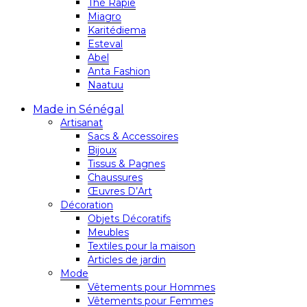
Thé Rapie
Miagro
Karitédiema
Esteval
Abel
Anta Fashion
Naatuu
Made in Sénégal
Artisanat
Sacs & Accessoires
Bijoux
Tissus & Pagnes
Chaussures
Œuvres D’Art
Décoration
Objets Décoratifs
Meubles
Textiles pour la maison
Articles de jardin
Mode
Vêtements pour Hommes
Vêtements pour Femmes