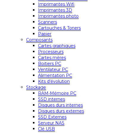
Imprimantes Wifi
Imprimantes 3D
Imprimantes photo
Scanners
Cartouches & Toners
Papier
Composants
Cartes graphiques
Processeurs
Cartes mères
Boitiers PC
Ventilateur PC
Alimentation PC
Kits d’évolution
Stockage
RAM-Mémoire PC
SSD internes
Disques durs internes
Disques durs externes
SSD Externes
Serveur NAS
Clé USB