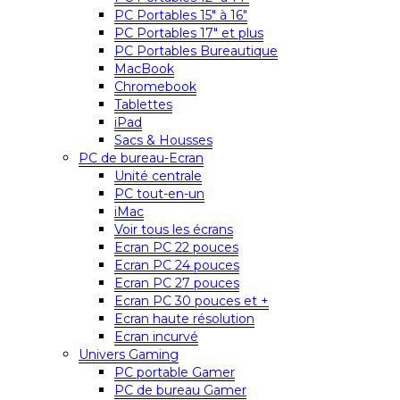
PC Portables 15″ à 16″
PC Portables 17″ et plus
PC Portables Bureautique
MacBook
Chromebook
Tablettes
iPad
Sacs & Housses
PC de bureau-Ecran
Unité centrale
PC tout-en-un
iMac
Voir tous les écrans
Ecran PC 22 pouces
Ecran PC 24 pouces
Ecran PC 27 pouces
Ecran PC 30 pouces et +
Ecran haute résolution
Ecran incurvé
Univers Gaming
PC portable Gamer
PC de bureau Gamer