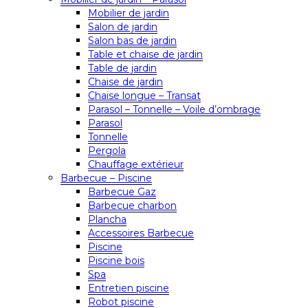
Mobilier de jardin
Salon de jardin
Salon bas de jardin
Table et chaise de jardin
Table de jardin
Chaise de jardin
Chaise longue – Transat
Parasol – Tonnelle – Voile d’ombrage
Parasol
Tonnelle
Pergola
Chauffage extérieur
Barbecue – Piscine
Barbecue Gaz
Barbecue charbon
Plancha
Accessoires Barbecue
Piscine
Piscine bois
Spa
Entretien piscine
Robot piscine