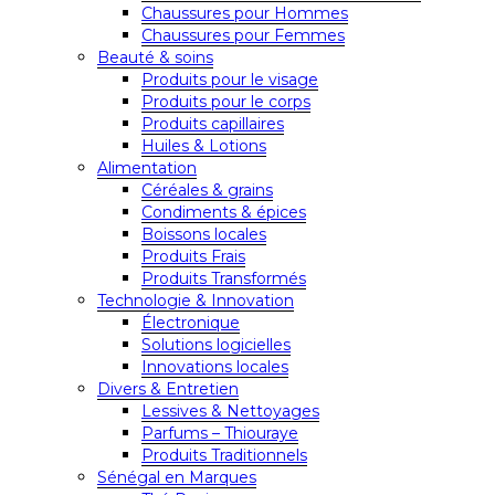
Chaussures pour Hommes
Chaussures pour Femmes
Beauté & soins
Produits pour le visage
Produits pour le corps
Produits capillaires
Huiles & Lotions
Alimentation
Céréales & grains
Condiments & épices
Boissons locales
Produits Frais
Produits Transformés
Technologie & Innovation
Électronique
Solutions logicielles
Innovations locales
Divers & Entretien
Lessives & Nettoyages
Parfums – Thiouraye
Produits Traditionnels
Sénégal en Marques