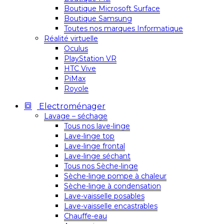
Boutique Microsoft Surface
Boutique Samsung
Toutes nos marques Informatique
Réalité virtuelle
Oculus
PlayStation VR
HTC Vive
PiMax
Royole
Electroménager
Lavage – séchage
Tous nos lave-linge
Lave-linge top
Lave-linge frontal
Lave-linge séchant
Tous nos Sèche-linge
Sèche-linge pompe à chaleur
Sèche-linge à condensation
Lave-vaisselle posables
Lave-vaisselle encastrables
Chauffe-eau