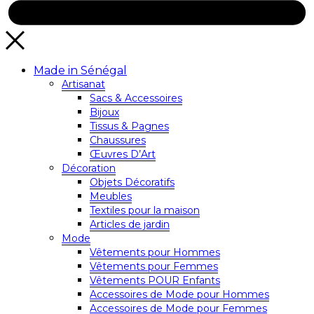
Made in Sénégal
Artisanat
Sacs & Accessoires
Bijoux
Tissus & Pagnes
Chaussures
Œuvres D’Art
Décoration
Objets Décoratifs
Meubles
Textiles pour la maison
Articles de jardin
Mode
Vêtements pour Hommes
Vêtements pour Femmes
Vêtements POUR Enfants
Accessoires de Mode pour Hommes
Accessoires de Mode pour Femmes