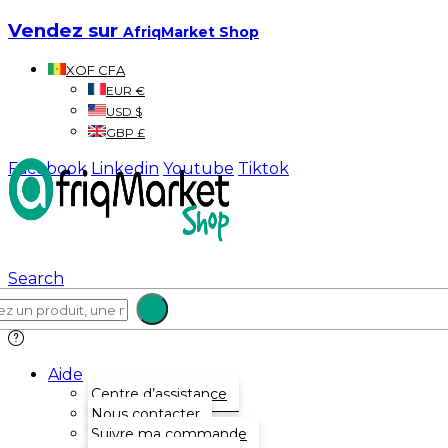
Vendez sur
AfriqMarket Shop
XOF CFA
EUR €
USD $
GBP £
Facebook
Linkedin
Youtube
Tiktok
Search
Aide
Centre d’assistance
Nous contacter
Suivre ma commande