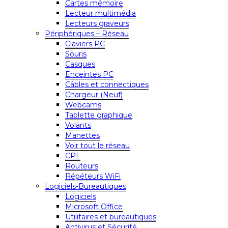
Cartes mémoire
Lecteur multimédia
Lecteurs graveurs
Périphériques – Réseau
Claviers PC
Souris
Casques
Enceintes PC
Câbles et connectiques
Chargeur (Neuf)
Webcams
Tablette graphique
Volants
Manettes
Voir tout le réseau
CPL
Routeurs
Répéteurs WiFi
Logiciels-Bureautiques
Logiciels
Microsoft Office
Utilitaires et bureautiques
Antivirus et Sécurité