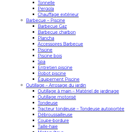
Tonnelle
Pergola
Chauffage extérieur
Barbecue – Piscine
Barbecue Gaz
Barbecue charbon
Plancha
Accessoires Barbecue
Piscine
Piscine bois
Spa
Entretien piscine
Robot piscine
Équipement Piscine
Outillage – Arrosage du jardin
Outillage à main – Matériel de jardinage
Outillage motorisé
Tondeuse
Tracteur tondeuse – Tondeuse autoportée
Débroussailleuse
Coupe-bordure
Taille-haie