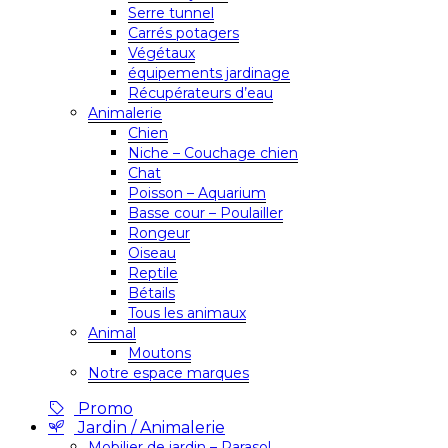
Serre tunnel
Carrés potagers
Végétaux
équipements jardinage
Récupérateurs d’eau
Animalerie
Chien
Niche – Couchage chien
Chat
Poisson – Aquarium
Basse cour – Poulailler
Rongeur
Oiseau
Reptile
Bétails
Tous les animaux
Animal
Moutons
Notre espace marques
Promo
Jardin / Animalerie
Mobilier de jardin – Parasol