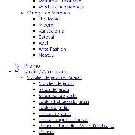
Parfums – Thiouraye
Produits Traditionnels
Sénégal en Marques
Thé Rapie
Miagro
Karitédiema
Esteval
Abel
Anta Fashion
Naatuu
Promo
Jardin / Animalerie
Mobilier de jardin – Parasol
Mobilier de jardin
Salon de jardin
Salon bas de jardin
Table et chaise de jardin
Table de jardin
Chaise de jardin
Chaise longue – Transat
Parasol – Tonnelle – Voile d’ombrage
Parasol