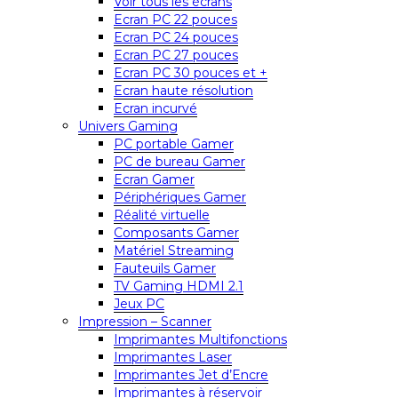
Voir tous les écrans
Ecran PC 22 pouces
Ecran PC 24 pouces
Ecran PC 27 pouces
Ecran PC 30 pouces et +
Ecran haute résolution
Ecran incurvé
Univers Gaming
PC portable Gamer
PC de bureau Gamer
Ecran Gamer
Périphériques Gamer
Réalité virtuelle
Composants Gamer
Matériel Streaming
Fauteuils Gamer
TV Gaming HDMI 2.1
Jeux PC
Impression – Scanner
Imprimantes Multifonctions
Imprimantes Laser
Imprimantes Jet d’Encre
Imprimantes à réservoir