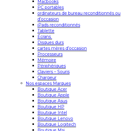
Macbooks
PC portables
ordinateurs de bureau reconditionnés ou
d’occasion
iPads reconditionnés
Tablette
Écrans
Disques durs
cartes mères d’occasion
Processeurs
Mémoire
Périphériques
Claviers – Souris
Chargeur
Nos espaces Marques
Boutique Acer
Boutique Apple
Boutique Asus
Boutique HP
Boutique Intel
Boutique Lenovo
Boutique Logitech
Boutique Msi