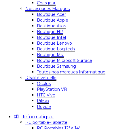
Chargeur
Nos espaces Marques
Boutique Acer
Boutique Apple
Boutique Asus
Boutique HP
Boutique Intel
Boutique Lenovo
Boutique Logitech
Boutique Msi
Boutique Microsoft Surface
Boutique Samsung
Toutes nos marques Informatique
Réalité virtuelle
Oculus
PlayStation VR
HTC Vive
PiMax
Royole
Informatique
PC portable-Tablette
PC Portables 12″ à 14″