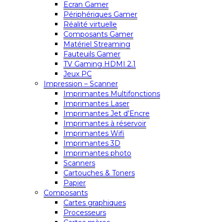
Ecran Gamer
Périphériques Gamer
Réalité virtuelle
Composants Gamer
Matériel Streaming
Fauteuils Gamer
TV Gaming HDMI 2.1
Jeux PC
Impression – Scanner
Imprimantes Multifonctions
Imprimantes Laser
Imprimantes Jet d’Encre
Imprimantes à réservoir
Imprimantes Wifi
Imprimantes 3D
Imprimantes photo
Scanners
Cartouches & Toners
Papier
Composants
Cartes graphiques
Processeurs