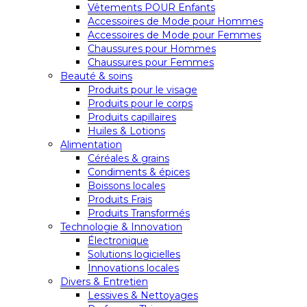
Vêtements POUR Enfants
Accessoires de Mode pour Hommes
Accessoires de Mode pour Femmes
Chaussures pour Hommes
Chaussures pour Femmes
Beauté & soins
Produits pour le visage
Produits pour le corps
Produits capillaires
Huiles & Lotions
Alimentation
Céréales & grains
Condiments & épices
Boissons locales
Produits Frais
Produits Transformés
Technologie & Innovation
Électronique
Solutions logicielles
Innovations locales
Divers & Entretien
Lessives & Nettoyages