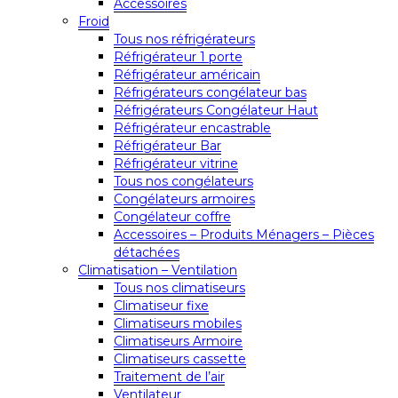
Accessoires
Froid
Tous nos réfrigérateurs
Réfrigérateur 1 porte
Réfrigérateur américain
Réfrigérateurs congélateur bas
Réfrigérateurs Congélateur Haut
Réfrigérateur encastrable
Réfrigérateur Bar
Réfrigérateur vitrine
Tous nos congélateurs
Congélateurs armoires
Congélateur coffre
Accessoires – Produits Ménagers – Pièces
détachées
Climatisation – Ventilation
Tous nos climatiseurs
Climatiseur fixe
Climatiseurs mobiles
Climatiseurs Armoire
Climatiseurs cassette
Traitement de l’air
Ventilateur