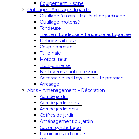
Équipement Piscine
Outillage – Arrosage du jardin
Outillage à main – Matériel de jardinage
Outillage motorisé
Tondeuse
Tracteur tondeuse – Tondeuse autoportée
Débroussailleuse
Coupe-bordure
Taille-haie
Motoculteur
Tronçonneuse
Nettoyeurs haute pression
Accessoires nettoyeurs haute pression
Arrosage
Abris – Amenagement – Décoration
Abri de jardin
Abri de jardin métal
Abri de jardin bois
Coffres de jardin
Aménagement du jardin
Gazon synthétique
Luminaires extérieurs