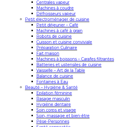
Centrales vapeur
Machines à coudre
Défroisseurs vapeur
Petit électroménager de cuisine
Petit déjeuner – Café
Machines à café à grain
Robots de cuisine
Cuisson et cuisine conviviale
Préparation Culinaire
Fait maison
Machines à boissons – Carafes filtrantes
Batteries et ustensiles de cuisine
Vaisselle – Art de la Table
Balance de cuisine
Fontaines à Eau
Beauté – Hygiène & Santé
Epilation féminine
Rasage masculin
Hygiène dentaire
Soin corps et visage
Soin, massage et bien-être
Pèse-Personnes