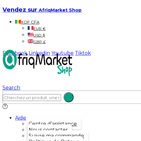
Vendez sur
AfriqMarket Shop
XOF CFA
EUR €
USD $
GBP £
Facebook
Linkedin
Youtube
Tiktok
Search
Aide
Centre d’assistance
Nous contacter
Suivre ma commande