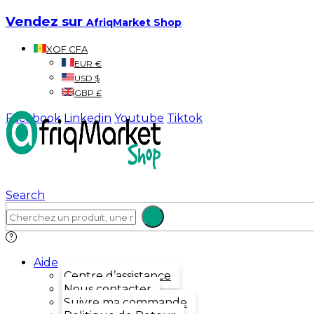
Vendez sur
AfriqMarket Shop
XOF CFA
EUR €
USD $
GBP £
Facebook
Linkedin
Youtube
Tiktok
Search
Aide
Centre d’assistance
Nous contacter
Suivre ma commande