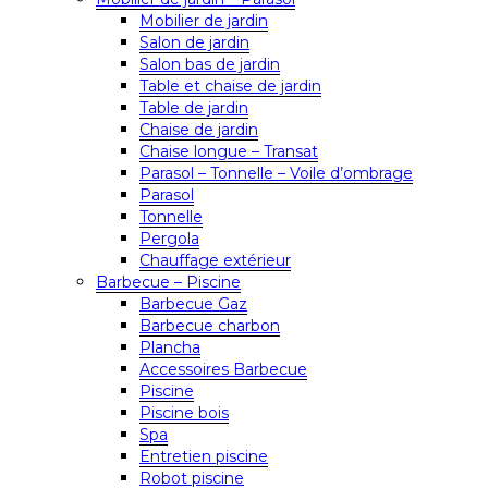
Mobilier de jardin
Salon de jardin
Salon bas de jardin
Table et chaise de jardin
Table de jardin
Chaise de jardin
Chaise longue – Transat
Parasol – Tonnelle – Voile d’ombrage
Parasol
Tonnelle
Pergola
Chauffage extérieur
Barbecue – Piscine
Barbecue Gaz
Barbecue charbon
Plancha
Accessoires Barbecue
Piscine
Piscine bois
Spa
Entretien piscine
Robot piscine