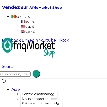
Vendez sur
AfriqMarket Shop
XOF CFA
EUR €
USD $
GBP £
Facebook
Linkedin
Youtube
Tiktok
Search
Aide
Centre d’assistance
Nous contacter
Suivre ma commande