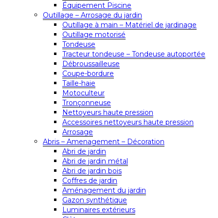
Équipement Piscine
Outillage – Arrosage du jardin
Outillage à main – Matériel de jardinage
Outillage motorisé
Tondeuse
Tracteur tondeuse – Tondeuse autoportée
Débroussailleuse
Coupe-bordure
Taille-haie
Motoculteur
Tronçonneuse
Nettoyeurs haute pression
Accessoires nettoyeurs haute pression
Arrosage
Abris – Amenagement – Décoration
Abri de jardin
Abri de jardin métal
Abri de jardin bois
Coffres de jardin
Aménagement du jardin
Gazon synthétique
Luminaires extérieurs