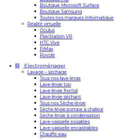
Boutique Microsoft Surface
Boutique Samsung
Toutes nos marques Informatique
Réalité virtuelle
Oculus
PlayStation VR
HTC Vive
PiMax
Royole
Electroménager
Lavage – séchage
Tous nos lave-linge
Lave-linge top
Lave-linge frontal
Lave-linge séchant
Tous nos Sèche-linge
Sèche-linge pompe à chaleur
Sèche-linge à condensation
Lave-vaisselle posables
Lave-vaisselle encastrables
Chauffe-eau