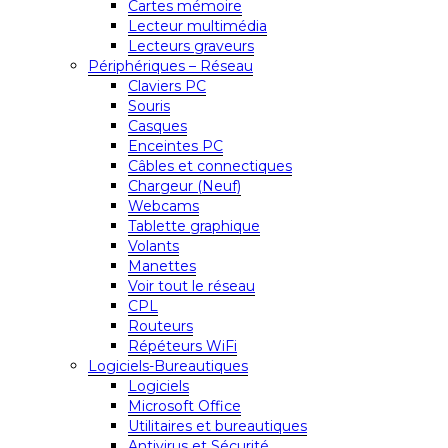
Cartes mémoire
Lecteur multimédia
Lecteurs graveurs
Périphériques – Réseau
Claviers PC
Souris
Casques
Enceintes PC
Câbles et connectiques
Chargeur (Neuf)
Webcams
Tablette graphique
Volants
Manettes
Voir tout le réseau
CPL
Routeurs
Répéteurs WiFi
Logiciels-Bureautiques
Logiciels
Microsoft Office
Utilitaires et bureautiques
Antivirus et Sécurité