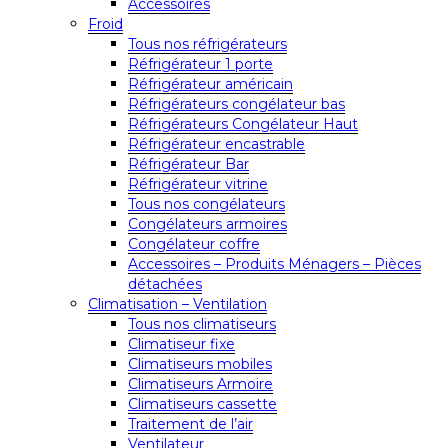
Accessoires
Froid
Tous nos réfrigérateurs
Réfrigérateur 1 porte
Réfrigérateur américain
Réfrigérateurs congélateur bas
Réfrigérateurs Congélateur Haut
Réfrigérateur encastrable
Réfrigérateur Bar
Réfrigérateur vitrine
Tous nos congélateurs
Congélateurs armoires
Congélateur coffre
Accessoires – Produits Ménagers – Pièces
détachées
Climatisation – Ventilation
Tous nos climatiseurs
Climatiseur fixe
Climatiseurs mobiles
Climatiseurs Armoire
Climatiseurs cassette
Traitement de l’air
Ventilateur