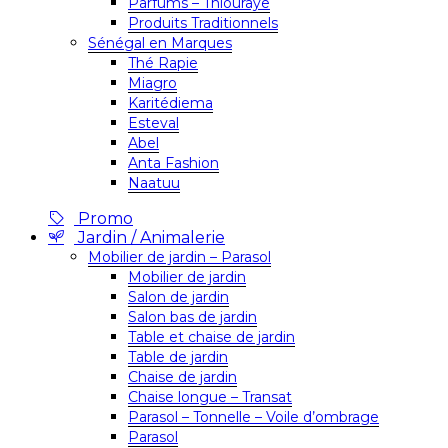
Parfums – Thiouraye
Produits Traditionnels
Sénégal en Marques
Thé Rapie
Miagro
Karitédiema
Esteval
Abel
Anta Fashion
Naatuu
Promo
Jardin / Animalerie
Mobilier de jardin – Parasol
Mobilier de jardin
Salon de jardin
Salon bas de jardin
Table et chaise de jardin
Table de jardin
Chaise de jardin
Chaise longue – Transat
Parasol – Tonnelle – Voile d’ombrage
Parasol