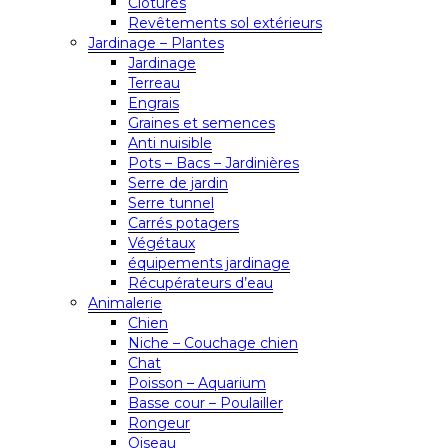
Clôtures
Revêtements sol extérieurs
Jardinage – Plantes
Jardinage
Terreau
Engrais
Graines et semences
Anti nuisible
Pots – Bacs – Jardinières
Serre de jardin
Serre tunnel
Carrés potagers
Végétaux
équipements jardinage
Récupérateurs d’eau
Animalerie
Chien
Niche – Couchage chien
Chat
Poisson – Aquarium
Basse cour – Poulailler
Rongeur
Oiseau