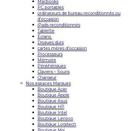
Macbooks
PC portables
ordinateurs de bureau reconditionnés ou
d’occasion
iPads reconditionnés
Tablette
Écrans
Disques durs
cartes mères d’occasion
Processeurs
Mémoire
Périphériques
Claviers – Souris
Chargeur
Nos espaces Marques
Boutique Acer
Boutique Apple
Boutique Asus
Boutique HP
Boutique Intel
Boutique Lenovo
Boutique Logitech
Boutique Msi