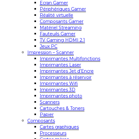
Ecran Gamer
Périphériques Gamer
Réalité virtuelle
Composants Gamer
Matériel Streaming
Fauteuils Gamer
TV Gaming HDMI 2.1
Jeux PC
Impression – Scanner
Imprimantes Multifonctions
Imprimantes Laser
Imprimantes Jet d’Encre
Imprimantes à réservoir
Imprimantes Wifi
Imprimantes 3D
Imprimantes photo
Scanners
Cartouches & Toners
Papier
Composants
Cartes graphiques
Processeurs