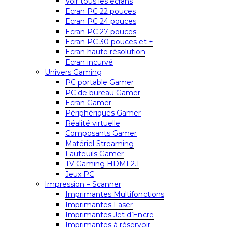
Voir tous les écrans
Ecran PC 22 pouces
Ecran PC 24 pouces
Ecran PC 27 pouces
Ecran PC 30 pouces et +
Ecran haute résolution
Ecran incurvé
Univers Gaming
PC portable Gamer
PC de bureau Gamer
Ecran Gamer
Périphériques Gamer
Réalité virtuelle
Composants Gamer
Matériel Streaming
Fauteuils Gamer
TV Gaming HDMI 2.1
Jeux PC
Impression – Scanner
Imprimantes Multifonctions
Imprimantes Laser
Imprimantes Jet d’Encre
Imprimantes à réservoir