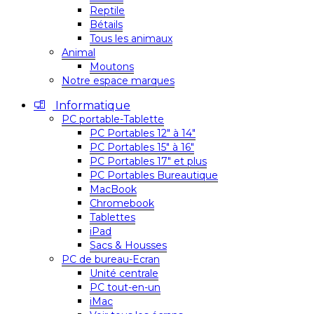
Reptile
Bétails
Tous les animaux
Animal
Moutons
Notre espace marques
Informatique
PC portable-Tablette
PC Portables 12″ à 14″
PC Portables 15″ à 16″
PC Portables 17″ et plus
PC Portables Bureautique
MacBook
Chromebook
Tablettes
iPad
Sacs & Housses
PC de bureau-Ecran
Unité centrale
PC tout-en-un
iMac