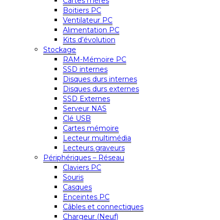
Cartes mères
Boitiers PC
Ventilateur PC
Alimentation PC
Kits d’évolution
Stockage
RAM-Mémoire PC
SSD internes
Disques durs internes
Disques durs externes
SSD Externes
Serveur NAS
Clé USB
Cartes mémoire
Lecteur multimédia
Lecteurs graveurs
Périphériques – Réseau
Claviers PC
Souris
Casques
Enceintes PC
Câbles et connectiques
Chargeur (Neuf)