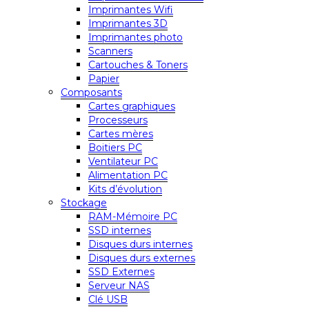
Imprimantes Wifi
Imprimantes 3D
Imprimantes photo
Scanners
Cartouches & Toners
Papier
Composants
Cartes graphiques
Processeurs
Cartes mères
Boitiers PC
Ventilateur PC
Alimentation PC
Kits d’évolution
Stockage
RAM-Mémoire PC
SSD internes
Disques durs internes
Disques durs externes
SSD Externes
Serveur NAS
Clé USB