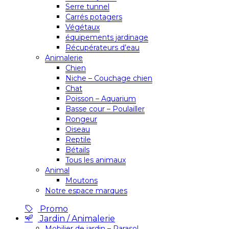
Serre tunnel
Carrés potagers
Végétaux
équipements jardinage
Récupérateurs d’eau
Animalerie
Chien
Niche – Couchage chien
Chat
Poisson – Aquarium
Basse cour – Poulailler
Rongeur
Oiseau
Reptile
Bétails
Tous les animaux
Animal
Moutons
Notre espace marques
Promo
Jardin / Animalerie
Mobilier de jardin – Parasol