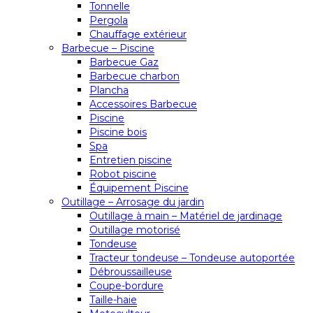
Tonnelle
Pergola
Chauffage extérieur
Barbecue – Piscine
Barbecue Gaz
Barbecue charbon
Plancha
Accessoires Barbecue
Piscine
Piscine bois
Spa
Entretien piscine
Robot piscine
Équipement Piscine
Outillage – Arrosage du jardin
Outillage à main – Matériel de jardinage
Outillage motorisé
Tondeuse
Tracteur tondeuse – Tondeuse autoportée
Débroussailleuse
Coupe-bordure
Taille-haie