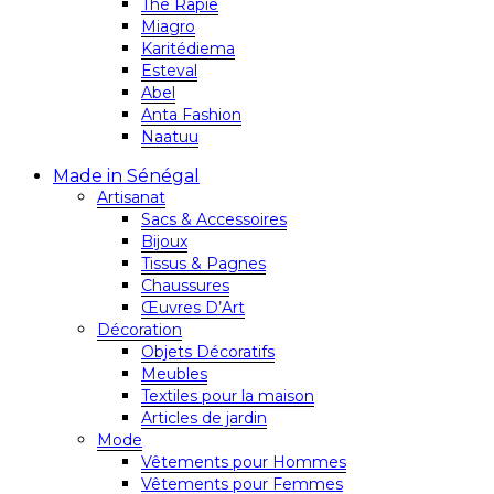
Thé Rapie
Miagro
Karitédiema
Esteval
Abel
Anta Fashion
Naatuu
Made in Sénégal
Artisanat
Sacs & Accessoires
Bijoux
Tissus & Pagnes
Chaussures
Œuvres D’Art
Décoration
Objets Décoratifs
Meubles
Textiles pour la maison
Articles de jardin
Mode
Vêtements pour Hommes
Vêtements pour Femmes