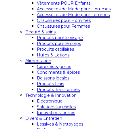
Vêtements POUR Enfants
Accessoires de Mode pour Hommes
Accessoires de Mode pour Femmes
Chaussures pour Hommes
Chaussures pour Femmes
Beauté & soins
Produits pour le visage
Produits pour le corps
Produits capillaires
Huiles & Lotions
Alimentation
Céréales & grains
Condiments & épices
Boissons locales
Produits Frais
Produits Transformés
Technologie & Innovation
Électronique
Solutions logicielles
Innovations locales
Divers & Entretien
Lessives & Nettoyages