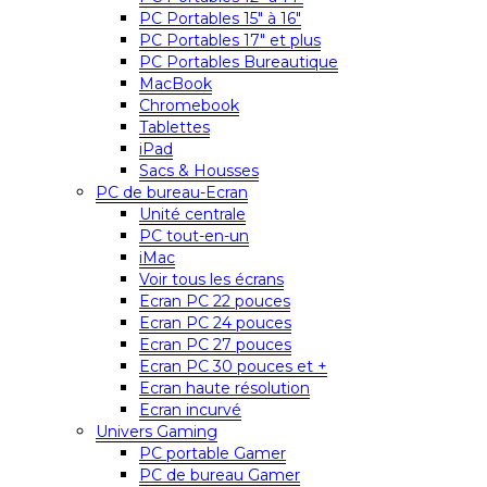
PC Portables 15″ à 16″
PC Portables 17″ et plus
PC Portables Bureautique
MacBook
Chromebook
Tablettes
iPad
Sacs & Housses
PC de bureau-Ecran
Unité centrale
PC tout-en-un
iMac
Voir tous les écrans
Ecran PC 22 pouces
Ecran PC 24 pouces
Ecran PC 27 pouces
Ecran PC 30 pouces et +
Ecran haute résolution
Ecran incurvé
Univers Gaming
PC portable Gamer
PC de bureau Gamer