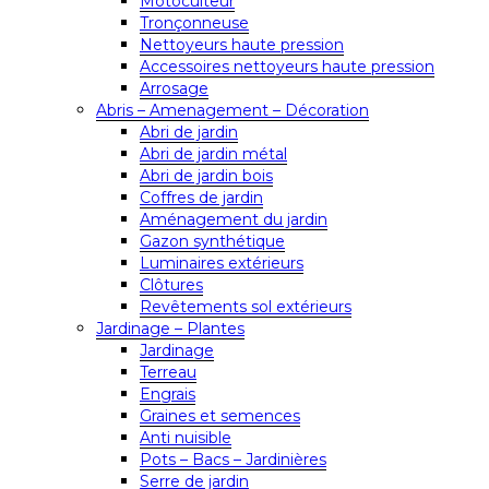
Motoculteur
Tronçonneuse
Nettoyeurs haute pression
Accessoires nettoyeurs haute pression
Arrosage
Abris – Amenagement – Décoration
Abri de jardin
Abri de jardin métal
Abri de jardin bois
Coffres de jardin
Aménagement du jardin
Gazon synthétique
Luminaires extérieurs
Clôtures
Revêtements sol extérieurs
Jardinage – Plantes
Jardinage
Terreau
Engrais
Graines et semences
Anti nuisible
Pots – Bacs – Jardinières
Serre de jardin