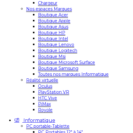
Chargeur
Nos espaces Marques
Boutique Acer
Boutique Apple
Boutique Asus
Boutique HP
Boutique Intel
Boutique Lenovo
Boutique Logitech
Boutique Msi
Boutique Microsoft Surface
Boutique Samsung
Toutes nos marques Informatique
Réalité virtuelle
Oculus
PlayStation VR
HTC Vive
PiMax
Royole
Informatique
PC portable-Tablette
PC Portables 12″ à 14″