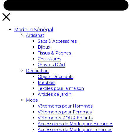
Made in Sénégal
Artisanat
Sacs & Accessoires
Bijoux
Tissus & Pagnes
Chaussures
Œuvres D’Art
Décoration
Objets Décoratifs
Meubles
Textiles pour la maison
Articles de jardin
Mode
Vêtements pour Hommes
Vêtements pour Femmes
Vêtements POUR Enfants
Accessoires de Mode pour Hommes
Accessoires de Mode pour Femmes