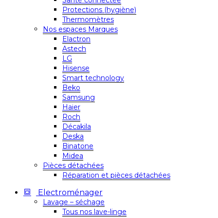
Santé connectée
Protections (hygiène)
Thermomètres
Nos espaces Marques
Elactron
Astech
LG
Hisense
Smart technology
Beko
Samsung
Haier
Roch
Décakila
Deska
Binatone
Midea
Pièces détachées
Réparation et pièces détachées
Electroménager
Lavage – séchage
Tous nos lave-linge