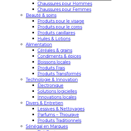
Chaussures pour Hommes
Chaussures pour Femmes
Beauté & soins
Produits pour le visage
Produits pour le corps
Produits capillaires
Huiles & Lotions
Alimentation
Céréales & grains
Condiments & épices
Boissons locales
Produits Frais
Produits Transformés
Technologie & Innovation
Électronique
Solutions logicielles
Innovations locales
Divers & Entretien
Lessives & Nettoyages
Parfums – Thiouraye
Produits Traditionnels
Sénégal en Marques