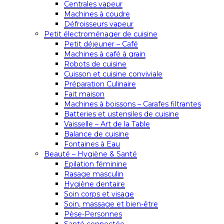
Centrales vapeur
Machines à coudre
Défroisseurs vapeur
Petit électroménager de cuisine
Petit déjeuner – Café
Machines à café à grain
Robots de cuisine
Cuisson et cuisine conviviale
Préparation Culinaire
Fait maison
Machines à boissons – Carafes filtrantes
Batteries et ustensiles de cuisine
Vaisselle – Art de la Table
Balance de cuisine
Fontaines à Eau
Beauté – Hygiène & Santé
Epilation féminine
Rasage masculin
Hygiène dentaire
Soin corps et visage
Soin, massage et bien-être
Pèse-Personnes