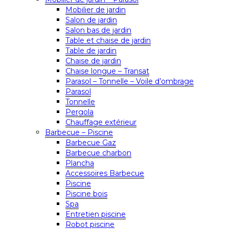
Mobilier de jardin
Salon de jardin
Salon bas de jardin
Table et chaise de jardin
Table de jardin
Chaise de jardin
Chaise longue – Transat
Parasol – Tonnelle – Voile d’ombrage
Parasol
Tonnelle
Pergola
Chauffage extérieur
Barbecue – Piscine
Barbecue Gaz
Barbecue charbon
Plancha
Accessoires Barbecue
Piscine
Piscine bois
Spa
Entretien piscine
Robot piscine