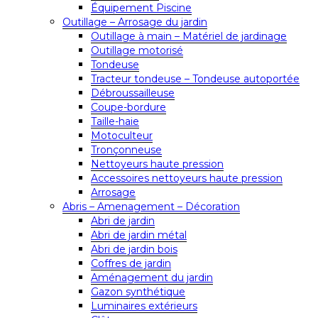
Équipement Piscine
Outillage – Arrosage du jardin
Outillage à main – Matériel de jardinage
Outillage motorisé
Tondeuse
Tracteur tondeuse – Tondeuse autoportée
Débroussailleuse
Coupe-bordure
Taille-haie
Motoculteur
Tronçonneuse
Nettoyeurs haute pression
Accessoires nettoyeurs haute pression
Arrosage
Abris – Amenagement – Décoration
Abri de jardin
Abri de jardin métal
Abri de jardin bois
Coffres de jardin
Aménagement du jardin
Gazon synthétique
Luminaires extérieurs