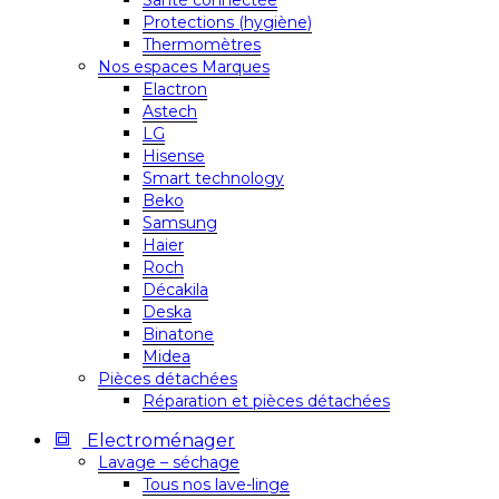
Santé connectée
Protections (hygiène)
Thermomètres
Nos espaces Marques
Elactron
Astech
LG
Hisense
Smart technology
Beko
Samsung
Haier
Roch
Décakila
Deska
Binatone
Midea
Pièces détachées
Réparation et pièces détachées
Electroménager
Lavage – séchage
Tous nos lave-linge