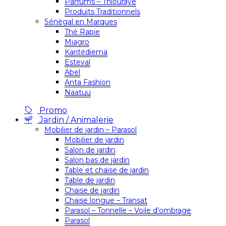
Parfums – Thiouraye
Produits Traditionnels
Sénégal en Marques
Thé Rapie
Miagro
Karitédiema
Esteval
Abel
Anta Fashion
Naatuu
Promo
Jardin / Animalerie
Mobilier de jardin – Parasol
Mobilier de jardin
Salon de jardin
Salon bas de jardin
Table et chaise de jardin
Table de jardin
Chaise de jardin
Chaise longue – Transat
Parasol – Tonnelle – Voile d’ombrage
Parasol