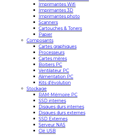
Imprimantes Wifi
Imprimantes 3D
Imprimantes photo
Scanners
Cartouches & Toners
Papier
Composants
Cartes graphiques
Processeurs
Cartes mères
Boitiers PC
Ventilateur PC
Alimentation PC
Kits d’évolution
Stockage
RAM-Mémoire PC
SSD internes
Disques durs internes
Disques durs externes
SSD Externes
Serveur NAS
Clé USB