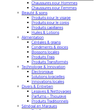
Chaussures pour Hommes
Chaussures pour Femmes
Beauté & soins
Produits pour le visage
Produits pour le corps
Produits capillaires
Huiles & Lotions
Alimentation
Céréales & grains
Condiments & épices
Boissons locales
Produits Frais
Produits Transformés
Technologie & Innovation
Électronique
Solutions logicielles
Innovations locales
Divers & Entretien
Lessives & Nettoyages
Parfums – Thiouraye
Produits Traditionnels
Sénégal en Marques