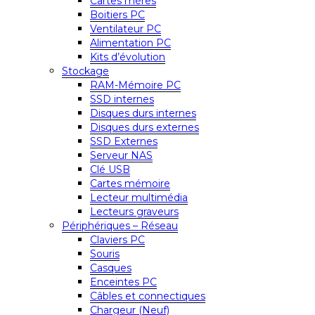
Cartes mères
Boitiers PC
Ventilateur PC
Alimentation PC
Kits d’évolution
Stockage
RAM-Mémoire PC
SSD internes
Disques durs internes
Disques durs externes
SSD Externes
Serveur NAS
Clé USB
Cartes mémoire
Lecteur multimédia
Lecteurs graveurs
Périphériques – Réseau
Claviers PC
Souris
Casques
Enceintes PC
Câbles et connectiques
Chargeur (Neuf)