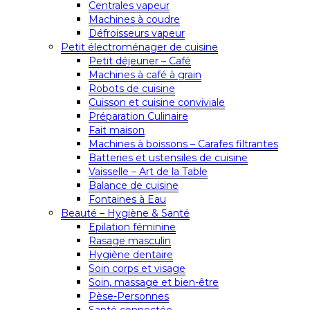
Centrales vapeur
Machines à coudre
Défroisseurs vapeur
Petit électroménager de cuisine
Petit déjeuner – Café
Machines à café à grain
Robots de cuisine
Cuisson et cuisine conviviale
Préparation Culinaire
Fait maison
Machines à boissons – Carafes filtrantes
Batteries et ustensiles de cuisine
Vaisselle – Art de la Table
Balance de cuisine
Fontaines à Eau
Beauté – Hygiène & Santé
Epilation féminine
Rasage masculin
Hygiène dentaire
Soin corps et visage
Soin, massage et bien-être
Pèse-Personnes