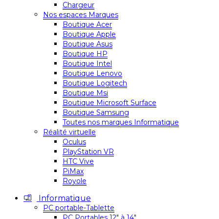
Chargeur
Nos espaces Marques
Boutique Acer
Boutique Apple
Boutique Asus
Boutique HP
Boutique Intel
Boutique Lenovo
Boutique Logitech
Boutique Msi
Boutique Microsoft Surface
Boutique Samsung
Toutes nos marques Informatique
Réalité virtuelle
Oculus
PlayStation VR
HTC Vive
PiMax
Royole
Informatique
PC portable-Tablette
PC Portables 12″ à 14″