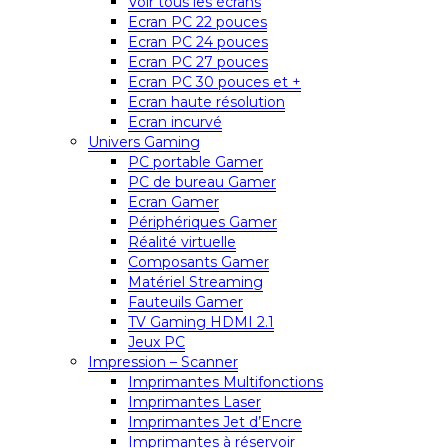
Voir tous les écrans
Ecran PC 22 pouces
Ecran PC 24 pouces
Ecran PC 27 pouces
Ecran PC 30 pouces et +
Ecran haute résolution
Ecran incurvé
Univers Gaming
PC portable Gamer
PC de bureau Gamer
Ecran Gamer
Périphériques Gamer
Réalité virtuelle
Composants Gamer
Matériel Streaming
Fauteuils Gamer
TV Gaming HDMI 2.1
Jeux PC
Impression – Scanner
Imprimantes Multifonctions
Imprimantes Laser
Imprimantes Jet d’Encre
Imprimantes à réservoir