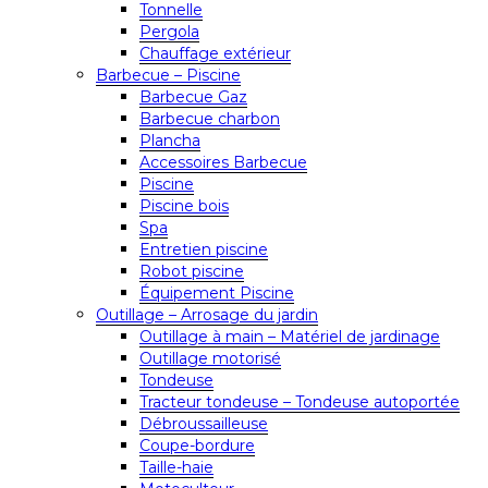
Tonnelle
Pergola
Chauffage extérieur
Barbecue – Piscine
Barbecue Gaz
Barbecue charbon
Plancha
Accessoires Barbecue
Piscine
Piscine bois
Spa
Entretien piscine
Robot piscine
Équipement Piscine
Outillage – Arrosage du jardin
Outillage à main – Matériel de jardinage
Outillage motorisé
Tondeuse
Tracteur tondeuse – Tondeuse autoportée
Débroussailleuse
Coupe-bordure
Taille-haie