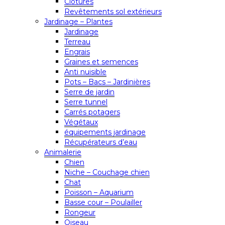
Clôtures
Revêtements sol extérieurs
Jardinage – Plantes
Jardinage
Terreau
Engrais
Graines et semences
Anti nuisible
Pots – Bacs – Jardinières
Serre de jardin
Serre tunnel
Carrés potagers
Végétaux
équipements jardinage
Récupérateurs d’eau
Animalerie
Chien
Niche – Couchage chien
Chat
Poisson – Aquarium
Basse cour – Poulailler
Rongeur
Oiseau