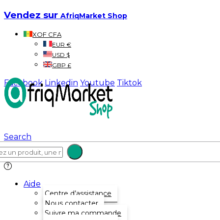
Vendez sur
AfriqMarket Shop
XOF CFA
EUR €
USD $
GBP £
Facebook
Linkedin
Youtube
Tiktok
Search
Aide
Centre d’assistance
Nous contacter
Suivre ma commande