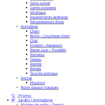
Serre tunnel
Carrés potagers
Végétaux
équipements jardinage
Récupérateurs d’eau
Animalerie
Chien
Niche – Couchage chien
Chat
Poisson – Aquarium
Basse cour – Poulailler
Rongeur
Oiseau
Reptile
Bétails
Tous les animaux
Animal
Moutons
Notre espace marques
Promo
Jardin / Animalerie
Mobilier de jardin – Parasol