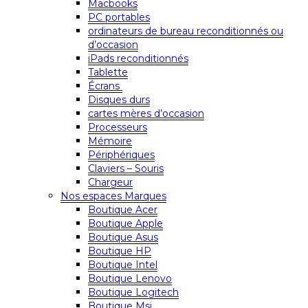
Macbooks
PC portables
ordinateurs de bureau reconditionnés ou
d’occasion
iPads reconditionnés
Tablette
Écrans
Disques durs
cartes mères d’occasion
Processeurs
Mémoire
Périphériques
Claviers – Souris
Chargeur
Nos espaces Marques
Boutique Acer
Boutique Apple
Boutique Asus
Boutique HP
Boutique Intel
Boutique Lenovo
Boutique Logitech
Boutique Msi