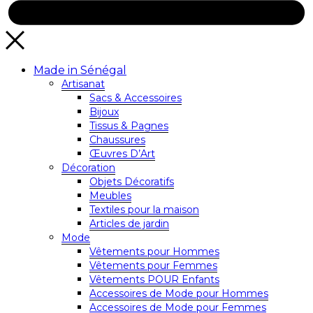
Made in Sénégal
Artisanat
Sacs & Accessoires
Bijoux
Tissus & Pagnes
Chaussures
Œuvres D’Art
Décoration
Objets Décoratifs
Meubles
Textiles pour la maison
Articles de jardin
Mode
Vêtements pour Hommes
Vêtements pour Femmes
Vêtements POUR Enfants
Accessoires de Mode pour Hommes
Accessoires de Mode pour Femmes