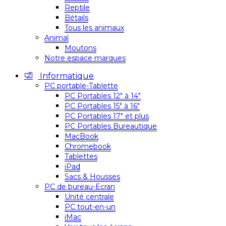
Reptile
Bétails
Tous les animaux
Animal
Moutons
Notre espace marques
Informatique
PC portable-Tablette
PC Portables 12″ à 14″
PC Portables 15″ à 16″
PC Portables 17″ et plus
PC Portables Bureautique
MacBook
Chromebook
Tablettes
iPad
Sacs & Housses
PC de bureau-Ecran
Unité centrale
PC tout-en-un
iMac