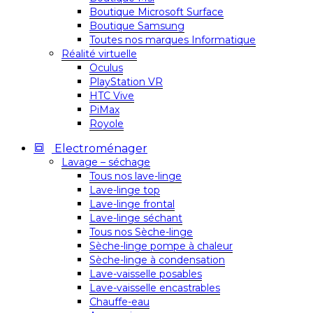
Boutique Microsoft Surface
Boutique Samsung
Toutes nos marques Informatique
Réalité virtuelle
Oculus
PlayStation VR
HTC Vive
PiMax
Royole
Electroménager
Lavage – séchage
Tous nos lave-linge
Lave-linge top
Lave-linge frontal
Lave-linge séchant
Tous nos Sèche-linge
Sèche-linge pompe à chaleur
Sèche-linge à condensation
Lave-vaisselle posables
Lave-vaisselle encastrables
Chauffe-eau