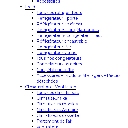
Accessoires
Froid
Tous nos réfrigérateurs
Réfrigérateur 1 porte
Réfrigérateur américain
Réfrigérateurs congélateur bas
Réfrigérateurs Congélateur Haut
Réfrigérateur encastrable
Réfrigérateur Bar
Réfrigérateur vitrine
Tous nos congélateurs
Congélateurs armoires
Congélateur coffre
Accessoires – Produits Ménagers – Pièces
détachées
Climatisation – Ventilation
Tous nos climatiseurs
Climatiseur fixe
Climatiseurs mobiles
Climatiseurs Armoire
Climatiseurs cassette
Traitement de l’air
Ventilateur