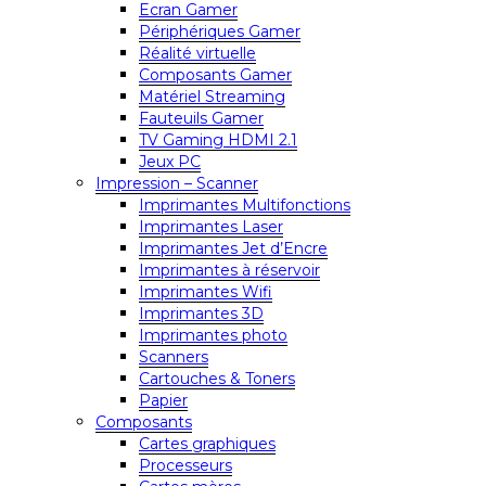
Ecran Gamer
Périphériques Gamer
Réalité virtuelle
Composants Gamer
Matériel Streaming
Fauteuils Gamer
TV Gaming HDMI 2.1
Jeux PC
Impression – Scanner
Imprimantes Multifonctions
Imprimantes Laser
Imprimantes Jet d’Encre
Imprimantes à réservoir
Imprimantes Wifi
Imprimantes 3D
Imprimantes photo
Scanners
Cartouches & Toners
Papier
Composants
Cartes graphiques
Processeurs