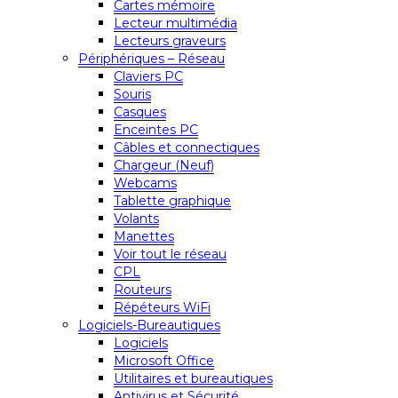
Cartes mémoire
Lecteur multimédia
Lecteurs graveurs
Périphériques – Réseau
Claviers PC
Souris
Casques
Enceintes PC
Câbles et connectiques
Chargeur (Neuf)
Webcams
Tablette graphique
Volants
Manettes
Voir tout le réseau
CPL
Routeurs
Répéteurs WiFi
Logiciels-Bureautiques
Logiciels
Microsoft Office
Utilitaires et bureautiques
Antivirus et Sécurité