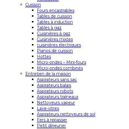
Cuisson
Fours encastrables
Tables de cuisson
Tables à induction
Tables à gaz
Cuisinières à gaz
Cuisinières mixtes
cuisinières électriques
Pianos de cuisson
Hottes
Micro-ondes – Mini-fours
Micro-ondes combinés
Entretien de la maison
Aspirateurs sans sac
Aspirateurs balais
Aspirateurs robots
Aspirateurs traîneaux
Nettoyeurs vapeur
Lave-vitres
Aspirateurs nettoyeurs de sol
Fers à repasser
Petit déjeuner