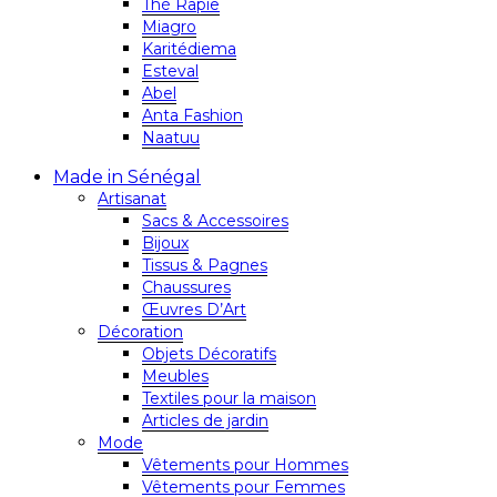
Thé Rapie
Miagro
Karitédiema
Esteval
Abel
Anta Fashion
Naatuu
Made in Sénégal
Artisanat
Sacs & Accessoires
Bijoux
Tissus & Pagnes
Chaussures
Œuvres D’Art
Décoration
Objets Décoratifs
Meubles
Textiles pour la maison
Articles de jardin
Mode
Vêtements pour Hommes
Vêtements pour Femmes