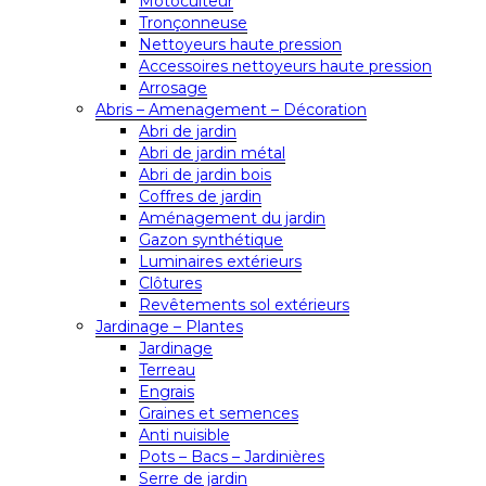
Motoculteur
Tronçonneuse
Nettoyeurs haute pression
Accessoires nettoyeurs haute pression
Arrosage
Abris – Amenagement – Décoration
Abri de jardin
Abri de jardin métal
Abri de jardin bois
Coffres de jardin
Aménagement du jardin
Gazon synthétique
Luminaires extérieurs
Clôtures
Revêtements sol extérieurs
Jardinage – Plantes
Jardinage
Terreau
Engrais
Graines et semences
Anti nuisible
Pots – Bacs – Jardinières
Serre de jardin