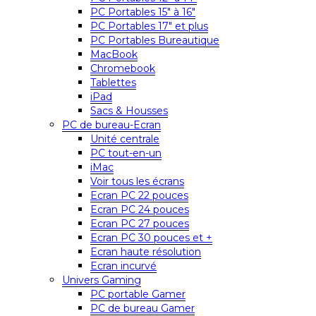
PC Portables 15″ à 16″
PC Portables 17″ et plus
PC Portables Bureautique
MacBook
Chromebook
Tablettes
iPad
Sacs & Housses
PC de bureau-Ecran
Unité centrale
PC tout-en-un
iMac
Voir tous les écrans
Ecran PC 22 pouces
Ecran PC 24 pouces
Ecran PC 27 pouces
Ecran PC 30 pouces et +
Ecran haute résolution
Ecran incurvé
Univers Gaming
PC portable Gamer
PC de bureau Gamer