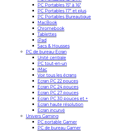
PC Portables 15″ à 16″
PC Portables 17″ et plus
PC Portables Bureautique
MacBook
Chromebook
Tablettes
iPad
Sacs & Housses
PC de bureau-Ecran
Unité centrale
PC tout-en-un
iMac
Voir tous les écrans
Ecran PC 22 pouces
Ecran PC 24 pouces
Ecran PC 27 pouces
Ecran PC 30 pouces et +
Ecran haute résolution
Ecran incurvé
Univers Gaming
PC portable Gamer
PC de bureau Gamer