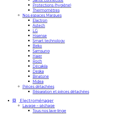
Santé connectée
Protections (hygiène)
Thermomètres
Nos espaces Marques
Elactron
Astech
LG
Hisense
Smart technology
Beko
Samsung
Haier
Roch
Décakila
Deska
Binatone
Midea
Pièces détachées
Réparation et pièces détachées
Electroménager
Lavage – séchage
Tous nos lave-linge