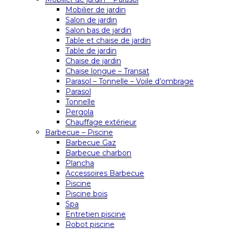
Mobilier de jardin
Salon de jardin
Salon bas de jardin
Table et chaise de jardin
Table de jardin
Chaise de jardin
Chaise longue – Transat
Parasol – Tonnelle – Voile d’ombrage
Parasol
Tonnelle
Pergola
Chauffage extérieur
Barbecue – Piscine
Barbecue Gaz
Barbecue charbon
Plancha
Accessoires Barbecue
Piscine
Piscine bois
Spa
Entretien piscine
Robot piscine