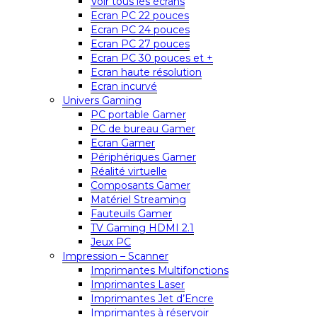
Voir tous les écrans
Ecran PC 22 pouces
Ecran PC 24 pouces
Ecran PC 27 pouces
Ecran PC 30 pouces et +
Ecran haute résolution
Ecran incurvé
Univers Gaming
PC portable Gamer
PC de bureau Gamer
Ecran Gamer
Périphériques Gamer
Réalité virtuelle
Composants Gamer
Matériel Streaming
Fauteuils Gamer
TV Gaming HDMI 2.1
Jeux PC
Impression – Scanner
Imprimantes Multifonctions
Imprimantes Laser
Imprimantes Jet d’Encre
Imprimantes à réservoir