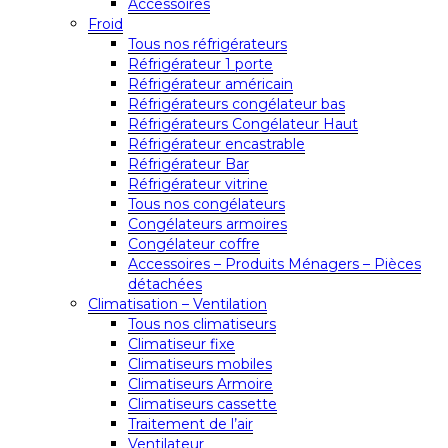
Accessoires
Froid
Tous nos réfrigérateurs
Réfrigérateur 1 porte
Réfrigérateur américain
Réfrigérateurs congélateur bas
Réfrigérateurs Congélateur Haut
Réfrigérateur encastrable
Réfrigérateur Bar
Réfrigérateur vitrine
Tous nos congélateurs
Congélateurs armoires
Congélateur coffre
Accessoires – Produits Ménagers – Pièces
détachées
Climatisation – Ventilation
Tous nos climatiseurs
Climatiseur fixe
Climatiseurs mobiles
Climatiseurs Armoire
Climatiseurs cassette
Traitement de l’air
Ventilateur