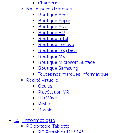
Chargeur
Nos espaces Marques
Boutique Acer
Boutique Apple
Boutique Asus
Boutique HP
Boutique Intel
Boutique Lenovo
Boutique Logitech
Boutique Msi
Boutique Microsoft Surface
Boutique Samsung
Toutes nos marques Informatique
Réalité virtuelle
Oculus
PlayStation VR
HTC Vive
PiMax
Royole
Informatique
PC portable-Tablette
PC Portables 12″ à 14″