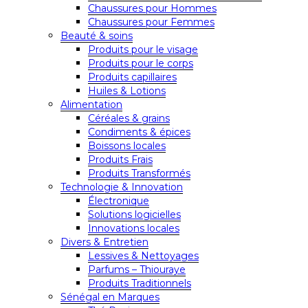
Chaussures pour Hommes
Chaussures pour Femmes
Beauté & soins
Produits pour le visage
Produits pour le corps
Produits capillaires
Huiles & Lotions
Alimentation
Céréales & grains
Condiments & épices
Boissons locales
Produits Frais
Produits Transformés
Technologie & Innovation
Électronique
Solutions logicielles
Innovations locales
Divers & Entretien
Lessives & Nettoyages
Parfums – Thiouraye
Produits Traditionnels
Sénégal en Marques