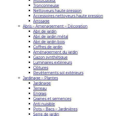
Motoculteur
Tronçonneuse
Nettoyeurs haute pression
Accessoires nettoyeurs haute pression
Arrosage
Abris – Amenagement – Décoration
Abri de jardin
Abri de jardin métal
Abri de jardin bois
Coffres de jardin
Aménagement du jardin
Gazon synthétique
Luminaires extérieurs
Clôtures
Revêtements sol extérieurs
Jardinage – Plantes
Jardinage
Terreau
Engrais
Graines et semences
Anti nuisible
Pots – Bacs – Jardinières
Serre de jardin