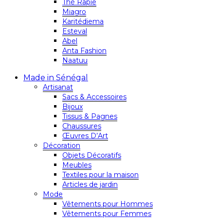
Thé Rapie
Miagro
Karitédiema
Esteval
Abel
Anta Fashion
Naatuu
Made in Sénégal
Artisanat
Sacs & Accessoires
Bijoux
Tissus & Pagnes
Chaussures
Œuvres D’Art
Décoration
Objets Décoratifs
Meubles
Textiles pour la maison
Articles de jardin
Mode
Vêtements pour Hommes
Vêtements pour Femmes