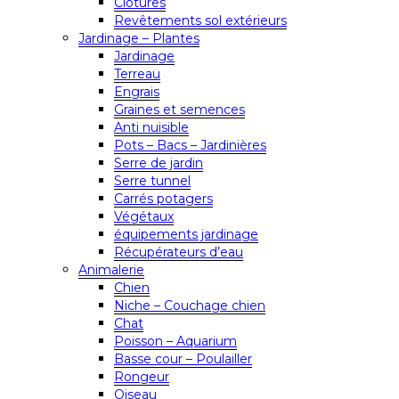
Clôtures
Revêtements sol extérieurs
Jardinage – Plantes
Jardinage
Terreau
Engrais
Graines et semences
Anti nuisible
Pots – Bacs – Jardinières
Serre de jardin
Serre tunnel
Carrés potagers
Végétaux
équipements jardinage
Récupérateurs d’eau
Animalerie
Chien
Niche – Couchage chien
Chat
Poisson – Aquarium
Basse cour – Poulailler
Rongeur
Oiseau