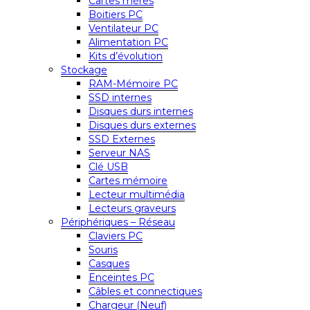
Cartes mères
Boitiers PC
Ventilateur PC
Alimentation PC
Kits d’évolution
Stockage
RAM-Mémoire PC
SSD internes
Disques durs internes
Disques durs externes
SSD Externes
Serveur NAS
Clé USB
Cartes mémoire
Lecteur multimédia
Lecteurs graveurs
Périphériques – Réseau
Claviers PC
Souris
Casques
Enceintes PC
Câbles et connectiques
Chargeur (Neuf)