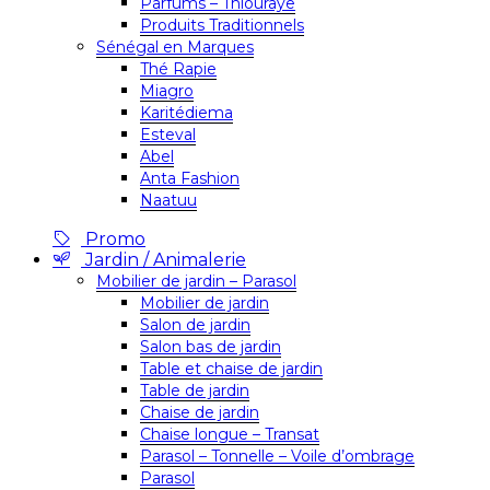
Parfums – Thiouraye
Produits Traditionnels
Sénégal en Marques
Thé Rapie
Miagro
Karitédiema
Esteval
Abel
Anta Fashion
Naatuu
Promo
Jardin / Animalerie
Mobilier de jardin – Parasol
Mobilier de jardin
Salon de jardin
Salon bas de jardin
Table et chaise de jardin
Table de jardin
Chaise de jardin
Chaise longue – Transat
Parasol – Tonnelle – Voile d’ombrage
Parasol