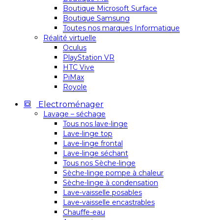
Boutique Microsoft Surface
Boutique Samsung
Toutes nos marques Informatique
Réalité virtuelle
Oculus
PlayStation VR
HTC Vive
PiMax
Royole
Electroménager
Lavage – séchage
Tous nos lave-linge
Lave-linge top
Lave-linge frontal
Lave-linge séchant
Tous nos Sèche-linge
Sèche-linge pompe à chaleur
Sèche-linge à condensation
Lave-vaisselle posables
Lave-vaisselle encastrables
Chauffe-eau