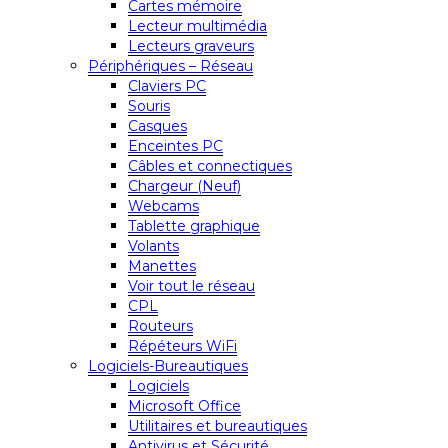
Cartes mémoire
Lecteur multimédia
Lecteurs graveurs
Périphériques – Réseau
Claviers PC
Souris
Casques
Enceintes PC
Câbles et connectiques
Chargeur (Neuf)
Webcams
Tablette graphique
Volants
Manettes
Voir tout le réseau
CPL
Routeurs
Répéteurs WiFi
Logiciels-Bureautiques
Logiciels
Microsoft Office
Utilitaires et bureautiques
Antivirus et Sécurité