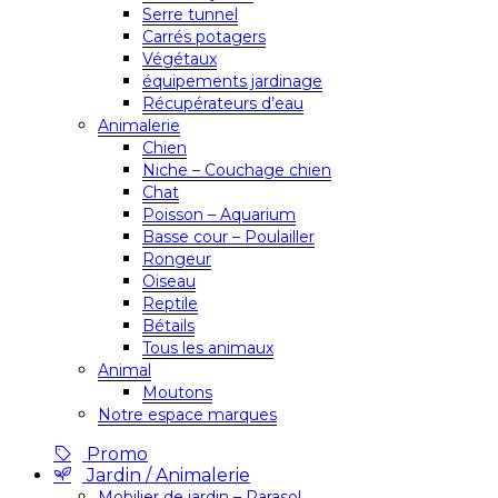
Serre tunnel
Carrés potagers
Végétaux
équipements jardinage
Récupérateurs d’eau
Animalerie
Chien
Niche – Couchage chien
Chat
Poisson – Aquarium
Basse cour – Poulailler
Rongeur
Oiseau
Reptile
Bétails
Tous les animaux
Animal
Moutons
Notre espace marques
Promo
Jardin / Animalerie
Mobilier de jardin – Parasol