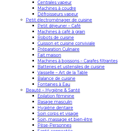
Centrales vapeur
Machines à coudre
Défroisseurs vapeur
Petit électroménager de cuisine
Petit déjeuner – Café
Machines à café à grain
Robots de cuisine
Cuisson et cuisine conviviale
Préparation Culinaire
Fait maison
Machines à boissons – Carafes filtrantes
Batteries et ustensiles de cuisine
Vaisselle – Art de la Table
Balance de cuisine
Fontaines à Eau
Beauté – Hygiène & Santé
Epilation féminine
Rasage masculin
Hygiène dentaire
Soin corps et visage
Soin, massage et bien-être
Pèse-Personnes