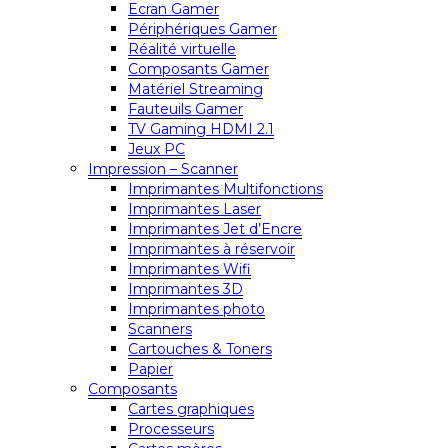
Ecran Gamer
Périphériques Gamer
Réalité virtuelle
Composants Gamer
Matériel Streaming
Fauteuils Gamer
TV Gaming HDMI 2.1
Jeux PC
Impression – Scanner
Imprimantes Multifonctions
Imprimantes Laser
Imprimantes Jet d’Encre
Imprimantes à réservoir
Imprimantes Wifi
Imprimantes 3D
Imprimantes photo
Scanners
Cartouches & Toners
Papier
Composants
Cartes graphiques
Processeurs