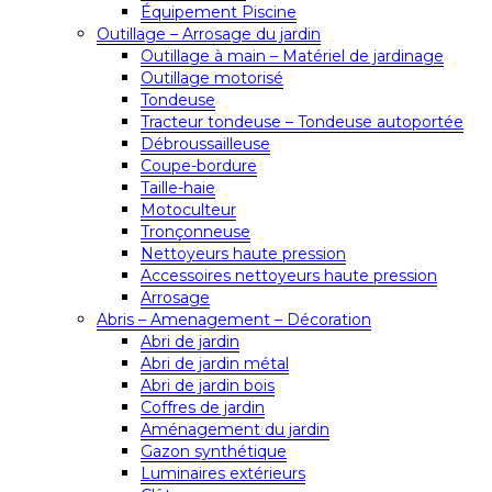
Équipement Piscine
Outillage – Arrosage du jardin
Outillage à main – Matériel de jardinage
Outillage motorisé
Tondeuse
Tracteur tondeuse – Tondeuse autoportée
Débroussailleuse
Coupe-bordure
Taille-haie
Motoculteur
Tronçonneuse
Nettoyeurs haute pression
Accessoires nettoyeurs haute pression
Arrosage
Abris – Amenagement – Décoration
Abri de jardin
Abri de jardin métal
Abri de jardin bois
Coffres de jardin
Aménagement du jardin
Gazon synthétique
Luminaires extérieurs