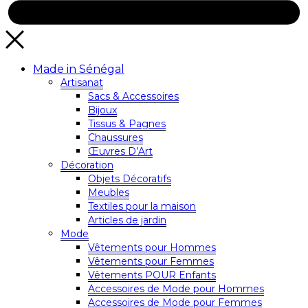
Made in Sénégal
Artisanat
Sacs & Accessoires
Bijoux
Tissus & Pagnes
Chaussures
Œuvres D’Art
Décoration
Objets Décoratifs
Meubles
Textiles pour la maison
Articles de jardin
Mode
Vêtements pour Hommes
Vêtements pour Femmes
Vêtements POUR Enfants
Accessoires de Mode pour Hommes
Accessoires de Mode pour Femmes