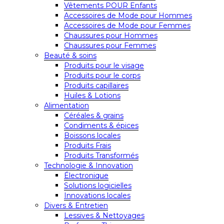
Vêtements POUR Enfants
Accessoires de Mode pour Hommes
Accessoires de Mode pour Femmes
Chaussures pour Hommes
Chaussures pour Femmes
Beauté & soins
Produits pour le visage
Produits pour le corps
Produits capillaires
Huiles & Lotions
Alimentation
Céréales & grains
Condiments & épices
Boissons locales
Produits Frais
Produits Transformés
Technologie & Innovation
Électronique
Solutions logicielles
Innovations locales
Divers & Entretien
Lessives & Nettoyages