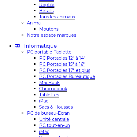
Reptile
Bétails
Tous les animaux
Animal
Moutons
Notre espace marques
Informatique
PC portable-Tablette
PC Portables 12″ à 14″
PC Portables 15″ à 16″
PC Portables 17″ et plus
PC Portables Bureautique
MacBook
Chromebook
Tablettes
iPad
Sacs & Housses
PC de bureau-Ecran
Unité centrale
PC tout-en-un
iMac