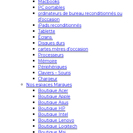
Macbooks
PC portables
ordinateurs de bureau reconditionnés ou
d’occasion
iPads reconditionnés
Tablette
Écrans
Disques durs
cartes mères d’occasion
Processeurs
Mémoire
Périphériques
Claviers – Souris
Chargeur
Nos espaces Marques
Boutique Acer
Boutique Apple
Boutique Asus
Boutique HP
Boutique Intel
Boutique Lenovo
Boutique Logitech
Boutique Msi