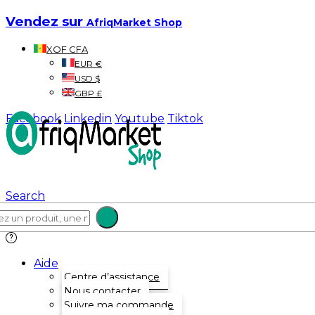
Vendez sur
AfriqMarket Shop
XOF CFA
EUR €
USD $
GBP £
Facebook
Linkedin
Youtube
Tiktok
Search
Aide
Centre d’assistance
Nous contacter
Suivre ma commande