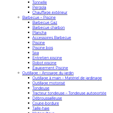
Tonnelle
Pergola
Chauffage extérieur
Barbecue – Piscine
Barbecue Gaz
Barbecue charbon
Plancha
Accessoires Barbecue
Piscine
Piscine bois
Spa
Entretien piscine
Robot piscine
Équipement Piscine
Outillage – Arrosage du jardin
Outillage à main – Matériel de jardinage
Outillage motorisé
Tondeuse
Tracteur tondeuse – Tondeuse autoportée
Débroussailleuse
Coupe-bordure
Taille-haie