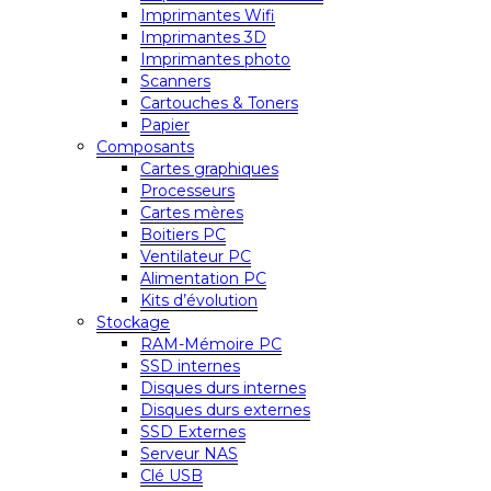
Imprimantes Wifi
Imprimantes 3D
Imprimantes photo
Scanners
Cartouches & Toners
Papier
Composants
Cartes graphiques
Processeurs
Cartes mères
Boitiers PC
Ventilateur PC
Alimentation PC
Kits d’évolution
Stockage
RAM-Mémoire PC
SSD internes
Disques durs internes
Disques durs externes
SSD Externes
Serveur NAS
Clé USB