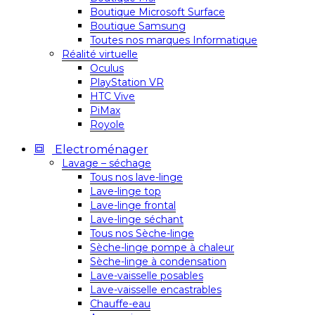
Boutique Microsoft Surface
Boutique Samsung
Toutes nos marques Informatique
Réalité virtuelle
Oculus
PlayStation VR
HTC Vive
PiMax
Royole
Electroménager
Lavage – séchage
Tous nos lave-linge
Lave-linge top
Lave-linge frontal
Lave-linge séchant
Tous nos Sèche-linge
Sèche-linge pompe à chaleur
Sèche-linge à condensation
Lave-vaisselle posables
Lave-vaisselle encastrables
Chauffe-eau