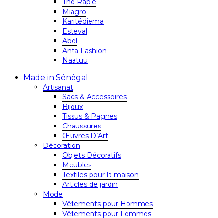
Thé Rapie
Miagro
Karitédiema
Esteval
Abel
Anta Fashion
Naatuu
Made in Sénégal
Artisanat
Sacs & Accessoires
Bijoux
Tissus & Pagnes
Chaussures
Œuvres D’Art
Décoration
Objets Décoratifs
Meubles
Textiles pour la maison
Articles de jardin
Mode
Vêtements pour Hommes
Vêtements pour Femmes