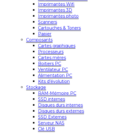
Imprimantes Wifi
Imprimantes 3D
Imprimantes photo
Scanners
Cartouches & Toners
Papier
Composants
Cartes graphiques
Processeurs
Cartes mères
Boitiers PC
Ventilateur PC
Alimentation PC
Kits d’évolution
Stockage
RAM-Mémoire PC
SSD internes
Disques durs internes
Disques durs externes
SSD Externes
Serveur NAS
Clé USB