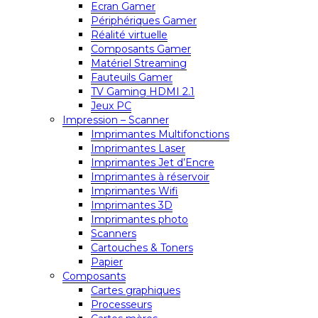
Ecran Gamer
Périphériques Gamer
Réalité virtuelle
Composants Gamer
Matériel Streaming
Fauteuils Gamer
TV Gaming HDMI 2.1
Jeux PC
Impression – Scanner
Imprimantes Multifonctions
Imprimantes Laser
Imprimantes Jet d’Encre
Imprimantes à réservoir
Imprimantes Wifi
Imprimantes 3D
Imprimantes photo
Scanners
Cartouches & Toners
Papier
Composants
Cartes graphiques
Processeurs