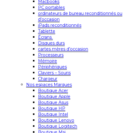
Macbooks
PC portables
ordinateurs de bureau reconditionnés ou
d’occasion
iPads reconditionnés
Tablette
Écrans
Disques durs
cartes mères d’occasion
Processeurs
Mémoire
Périphériques
Claviers – Souris
Chargeur
Nos espaces Marques
Boutique Acer
Boutique Apple
Boutique Asus
Boutique HP
Boutique Intel
Boutique Lenovo
Boutique Logitech
Boutique Msi