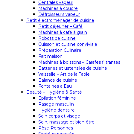
Centrales vapeur
Machines à coudre
Défroisseurs vapeur
Petit électroménager de cuisine
Petit déjeuner – Café
Machines à café à grain
Robots de cuisine
Cuisson et cuisine conviviale
Préparation Culinaire
Fait maison
Machines à boissons – Carafes filtrantes
Batteries et ustensiles de cuisine
Vaisselle – Art de la Table
Balance de cuisine
Fontaines à Eau
Beauté – Hygiène & Santé
Epilation féminine
Rasage masculin
Hygiène dentaire
Soin corps et visage
Soin, massage et bien-être
Pèse-Personnes