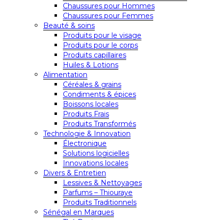
Chaussures pour Hommes
Chaussures pour Femmes
Beauté & soins
Produits pour le visage
Produits pour le corps
Produits capillaires
Huiles & Lotions
Alimentation
Céréales & grains
Condiments & épices
Boissons locales
Produits Frais
Produits Transformés
Technologie & Innovation
Électronique
Solutions logicielles
Innovations locales
Divers & Entretien
Lessives & Nettoyages
Parfums – Thiouraye
Produits Traditionnels
Sénégal en Marques