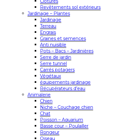
Clôtures
Revêtements sol extérieurs
Jardinage – Plantes
Jardinage
Terreau
Engrais
Graines et semences
Anti nuisible
Pots – Bacs – Jardinières
Serre de jardin
Serre tunnel
Carrés potagers
Végétaux
équipements jardinage
Récupérateurs d’eau
Animalerie
Chien
Niche – Couchage chien
Chat
Poisson – Aquarium
Basse cour – Poulailler
Rongeur
Oiseau