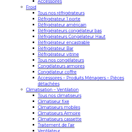
Accessoires
Froid
Tous nos réfrigérateurs
Réfrigérateur 1 porte
Réfrigérateur américain
Réfrigérateurs congélateur bas
Réfrigérateurs Congélateur Haut
Réfrigérateur encastrable
Réfrigérateur Bar
Réfrigérateur vitrine
Tous nos congélateurs
Congélateurs armoires
Congélateur coffre
Accessoires – Produits Ménagers – Pièces
détachées
Climatisation – Ventilation
Tous nos climatiseurs
Climatiseur fixe
Climatiseurs mobiles
Climatiseurs Armoire
Climatiseurs cassette
Traitement de l’air
Ventilateur