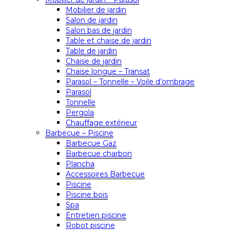
Mobilier de jardin
Salon de jardin
Salon bas de jardin
Table et chaise de jardin
Table de jardin
Chaise de jardin
Chaise longue – Transat
Parasol – Tonnelle – Voile d’ombrage
Parasol
Tonnelle
Pergola
Chauffage extérieur
Barbecue – Piscine
Barbecue Gaz
Barbecue charbon
Plancha
Accessoires Barbecue
Piscine
Piscine bois
Spa
Entretien piscine
Robot piscine