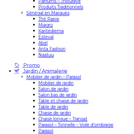
Parfums – Thiouraye
Produits Traditionnels
Sénégal en Marques
Thé Rapie
Miagro
Karitédiema
Esteval
Abel
Anta Fashion
Naatuu
Promo
Jardin / Animalerie
Mobilier de jardin – Parasol
Mobilier de jardin
Salon de jardin
Salon bas de jardin
Table et chaise de jardin
Table de jardin
Chaise de jardin
Chaise longue – Transat
Parasol – Tonnelle – Voile d’ombrage
Parasol