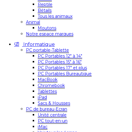
Reptile
Bétails
Tous les animaux
Animal
Moutons
Notre espace marques
Informatique
PC portable-Tablette
PC Portables 12″ à 14″
PC Portables 15″ à 16″
PC Portables 17″ et plus
PC Portables Bureautique
MacBook
Chromebook
Tablettes
iPad
Sacs & Housses
PC de bureau-Ecran
Unité centrale
PC tout-en-un
iMac