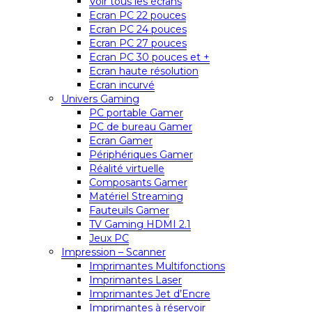
Voir tous les écrans
Ecran PC 22 pouces
Ecran PC 24 pouces
Ecran PC 27 pouces
Ecran PC 30 pouces et +
Ecran haute résolution
Ecran incurvé
Univers Gaming
PC portable Gamer
PC de bureau Gamer
Ecran Gamer
Périphériques Gamer
Réalité virtuelle
Composants Gamer
Matériel Streaming
Fauteuils Gamer
TV Gaming HDMI 2.1
Jeux PC
Impression – Scanner
Imprimantes Multifonctions
Imprimantes Laser
Imprimantes Jet d’Encre
Imprimantes à réservoir