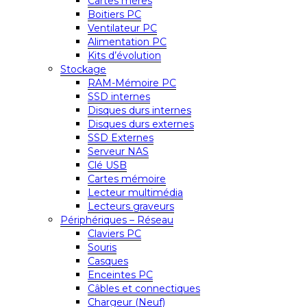
Cartes mères
Boitiers PC
Ventilateur PC
Alimentation PC
Kits d’évolution
Stockage
RAM-Mémoire PC
SSD internes
Disques durs internes
Disques durs externes
SSD Externes
Serveur NAS
Clé USB
Cartes mémoire
Lecteur multimédia
Lecteurs graveurs
Périphériques – Réseau
Claviers PC
Souris
Casques
Enceintes PC
Câbles et connectiques
Chargeur (Neuf)