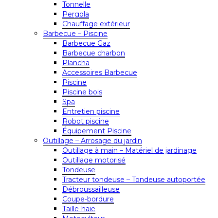
Tonnelle
Pergola
Chauffage extérieur
Barbecue – Piscine
Barbecue Gaz
Barbecue charbon
Plancha
Accessoires Barbecue
Piscine
Piscine bois
Spa
Entretien piscine
Robot piscine
Équipement Piscine
Outillage – Arrosage du jardin
Outillage à main – Matériel de jardinage
Outillage motorisé
Tondeuse
Tracteur tondeuse – Tondeuse autoportée
Débroussailleuse
Coupe-bordure
Taille-haie