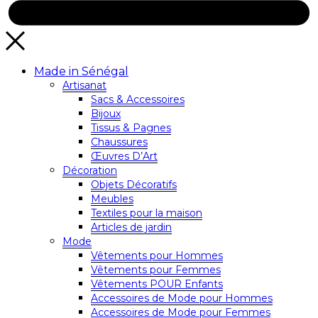
Made in Sénégal
Artisanat
Sacs & Accessoires
Bijoux
Tissus & Pagnes
Chaussures
Œuvres D’Art
Décoration
Objets Décoratifs
Meubles
Textiles pour la maison
Articles de jardin
Mode
Vêtements pour Hommes
Vêtements pour Femmes
Vêtements POUR Enfants
Accessoires de Mode pour Hommes
Accessoires de Mode pour Femmes