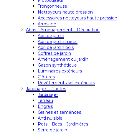
Motoculteur
Tronçonneuse
Nettoyeurs haute pression
Accessoires nettoyeurs haute pression
Arrosage
Abris – Amenagement – Décoration
Abri de jardin
Abri de jardin métal
Abri de jardin bois
Coffres de jardin
Aménagement du jardin
Gazon synthétique
Luminaires extérieurs
Clôtures
Revêtements sol extérieurs
Jardinage – Plantes
Jardinage
Terreau
Engrais
Graines et semences
Anti nuisible
Pots – Bacs – Jardinières
Serre de jardin