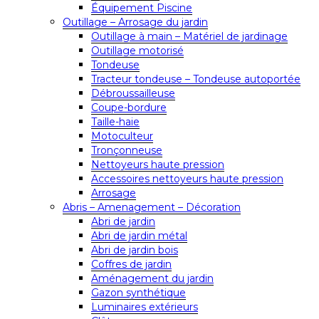
Équipement Piscine
Outillage – Arrosage du jardin
Outillage à main – Matériel de jardinage
Outillage motorisé
Tondeuse
Tracteur tondeuse – Tondeuse autoportée
Débroussailleuse
Coupe-bordure
Taille-haie
Motoculteur
Tronçonneuse
Nettoyeurs haute pression
Accessoires nettoyeurs haute pression
Arrosage
Abris – Amenagement – Décoration
Abri de jardin
Abri de jardin métal
Abri de jardin bois
Coffres de jardin
Aménagement du jardin
Gazon synthétique
Luminaires extérieurs