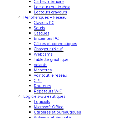
Cartes mémoire
Lecteur multimédia
Lecteurs graveurs
Périphériques – Réseau
Claviers PC
Souris
Casques
Enceintes PC
Câbles et connectiques
Chargeur (Neuf)
Webcams
Tablette graphique
Volants
Manettes
Voir tout le réseau
CPL
Routeurs
Répéteurs WiFi
Logiciels-Bureautiques
Logiciels
Microsoft Office
Utilitaires et bureautiques
Antivirus et Sécurité