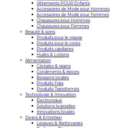
Vêtements POUR Enfants
Accessoires de Mode pour Hommes
Accessoires de Mode pour Femmes
Chaussures pour Hommes
Chaussures pour Femmes
Beauté & soins
Produits pour le visage
Produits pour le corps
Produits capillaires
Huiles & Lotions
Alimentation
Céréales & grains
Condiments & épices
Boissons locales
Produits Frais
Produits Transformés
Technologie & Innovation
Électronique
Solutions logicielles
Innovations locales
Divers & Entretien
Lessives & Nettoyages