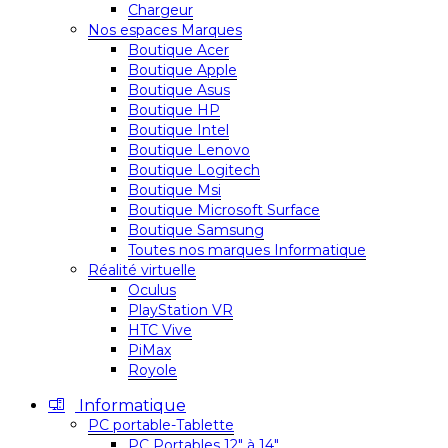
Chargeur
Nos espaces Marques
Boutique Acer
Boutique Apple
Boutique Asus
Boutique HP
Boutique Intel
Boutique Lenovo
Boutique Logitech
Boutique Msi
Boutique Microsoft Surface
Boutique Samsung
Toutes nos marques Informatique
Réalité virtuelle
Oculus
PlayStation VR
HTC Vive
PiMax
Royole
Informatique
PC portable-Tablette
PC Portables 12″ à 14″