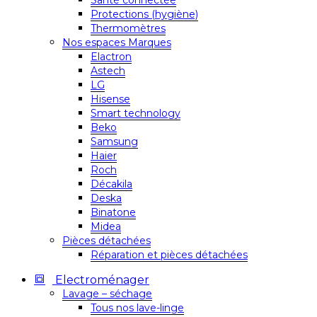
Santé connectée
Protections (hygiène)
Thermomètres
Nos espaces Marques
Elactron
Astech
LG
Hisense
Smart technology
Beko
Samsung
Haier
Roch
Décakila
Deska
Binatone
Midea
Pièces détachées
Réparation et pièces détachées
Electroménager
Lavage – séchage
Tous nos lave-linge