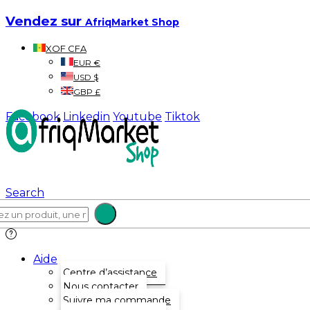
Vendez sur
AfriqMarket Shop
XOF CFA
EUR €
USD $
GBP £
Facebook
Linkedin
Youtube
Tiktok
Search
Aide
Centre d’assistance
Nous contacter
Suivre ma commande