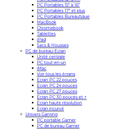
PC Portables 15″ à 16″
PC Portables 17″ et plus
PC Portables Bureautique
MacBook
Chromebook
Tablettes
iPad
Sacs & Housses
PC de bureau-Ecran
Unité centrale
PC tout-en-un
iMac
Voir tous les écrans
Ecran PC 22 pouces
Ecran PC 24 pouces
Ecran PC 27 pouces
Ecran PC 30 pouces et +
Ecran haute résolution
Ecran incurvé
Univers Gaming
PC portable Gamer
PC de bureau Gamer