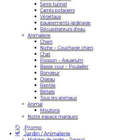
Serre tunnel
Carrés potagers
Végétaux
équipements jardinage
Récupérateurs d’eau
Animalerie
Chien
Niche – Couchage chien
Chat
Poisson – Aquarium
Basse cour – Poulailler
Rongeur
Oiseau
Reptile
Bétails
Tous les animaux
Animal
Moutons
Notre espace marques
Promo
Jardin / Animalerie
Mobilier de jardin – Parasol