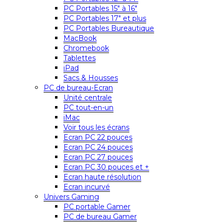
PC Portables 15″ à 16″
PC Portables 17″ et plus
PC Portables Bureautique
MacBook
Chromebook
Tablettes
iPad
Sacs & Housses
PC de bureau-Ecran
Unité centrale
PC tout-en-un
iMac
Voir tous les écrans
Ecran PC 22 pouces
Ecran PC 24 pouces
Ecran PC 27 pouces
Ecran PC 30 pouces et +
Ecran haute résolution
Ecran incurvé
Univers Gaming
PC portable Gamer
PC de bureau Gamer