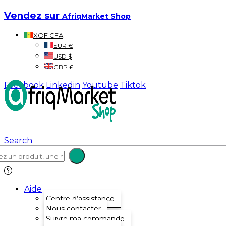
Vendez sur
AfriqMarket Shop
XOF CFA
EUR €
USD $
GBP £
Facebook
Linkedin
Youtube
Tiktok
Search
Aide
Centre d’assistance
Nous contacter
Suivre ma commande