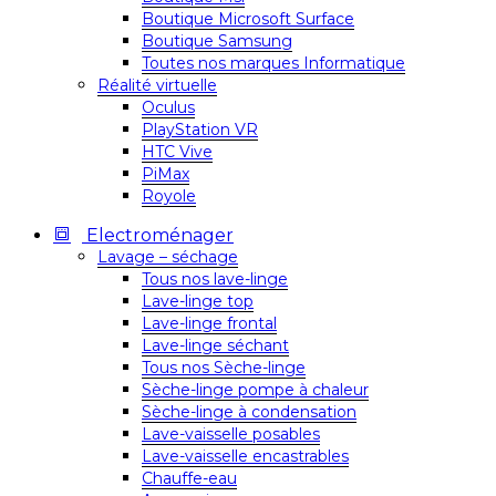
Boutique Microsoft Surface
Boutique Samsung
Toutes nos marques Informatique
Réalité virtuelle
Oculus
PlayStation VR
HTC Vive
PiMax
Royole
Electroménager
Lavage – séchage
Tous nos lave-linge
Lave-linge top
Lave-linge frontal
Lave-linge séchant
Tous nos Sèche-linge
Sèche-linge pompe à chaleur
Sèche-linge à condensation
Lave-vaisselle posables
Lave-vaisselle encastrables
Chauffe-eau