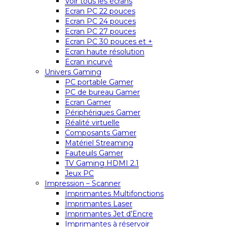
Voir tous les écrans
Ecran PC 22 pouces
Ecran PC 24 pouces
Ecran PC 27 pouces
Ecran PC 30 pouces et +
Ecran haute résolution
Ecran incurvé
Univers Gaming
PC portable Gamer
PC de bureau Gamer
Ecran Gamer
Périphériques Gamer
Réalité virtuelle
Composants Gamer
Matériel Streaming
Fauteuils Gamer
TV Gaming HDMI 2.1
Jeux PC
Impression – Scanner
Imprimantes Multifonctions
Imprimantes Laser
Imprimantes Jet d’Encre
Imprimantes à réservoir