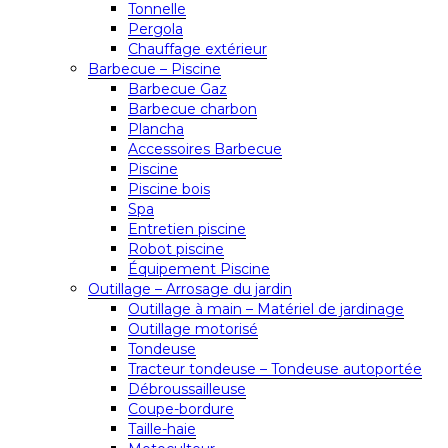
Tonnelle
Pergola
Chauffage extérieur
Barbecue – Piscine
Barbecue Gaz
Barbecue charbon
Plancha
Accessoires Barbecue
Piscine
Piscine bois
Spa
Entretien piscine
Robot piscine
Équipement Piscine
Outillage – Arrosage du jardin
Outillage à main – Matériel de jardinage
Outillage motorisé
Tondeuse
Tracteur tondeuse – Tondeuse autoportée
Débroussailleuse
Coupe-bordure
Taille-haie