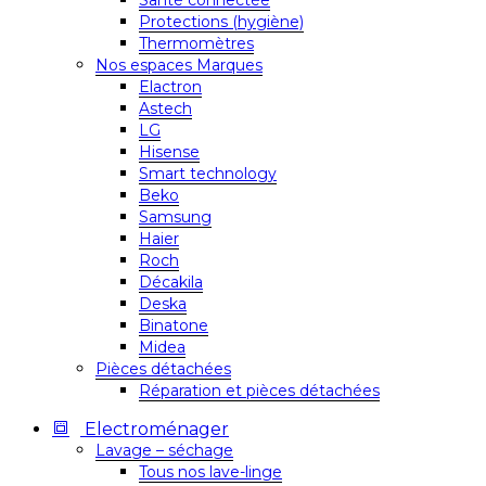
Santé connectée
Protections (hygiène)
Thermomètres
Nos espaces Marques
Elactron
Astech
LG
Hisense
Smart technology
Beko
Samsung
Haier
Roch
Décakila
Deska
Binatone
Midea
Pièces détachées
Réparation et pièces détachées
Electroménager
Lavage – séchage
Tous nos lave-linge