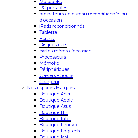
Macbooks
PC portables
ordinateurs de bureau reconditionnés ou
d’occasion
iPads reconditionnés
Tablette
Écrans
Disques durs
cartes mères d’occasion
Processeurs
Mémoire
Périphériques
Claviers – Souris
Chargeur
Nos espaces Marques
Boutique Acer
Boutique Apple
Boutique Asus
Boutique HP
Boutique Intel
Boutique Lenovo
Boutique Logitech
Boutique Msi