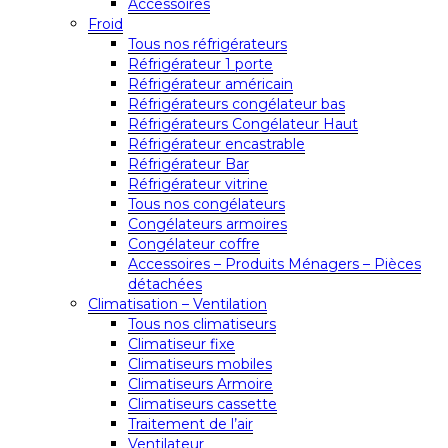
Accessoires
Froid
Tous nos réfrigérateurs
Réfrigérateur 1 porte
Réfrigérateur américain
Réfrigérateurs congélateur bas
Réfrigérateurs Congélateur Haut
Réfrigérateur encastrable
Réfrigérateur Bar
Réfrigérateur vitrine
Tous nos congélateurs
Congélateurs armoires
Congélateur coffre
Accessoires – Produits Ménagers – Pièces
détachées
Climatisation – Ventilation
Tous nos climatiseurs
Climatiseur fixe
Climatiseurs mobiles
Climatiseurs Armoire
Climatiseurs cassette
Traitement de l’air
Ventilateur