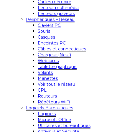
Cartes mémoire
Lecteur multimédia
Lecteurs graveurs
Périphériques – Réseau
Claviers PC
Souris
Casques
Enceintes PC
Câbles et connectiques
Chargeur (Neuf)
Webcams
Tablette graphique
Volants
Manettes
Voir tout le réseau
CPL
Routeurs
Répéteurs WiFi
Logiciels-Bureautiques
Logiciels
Microsoft Office
Utilitaires et bureautiques
Antivirus et Sécurité