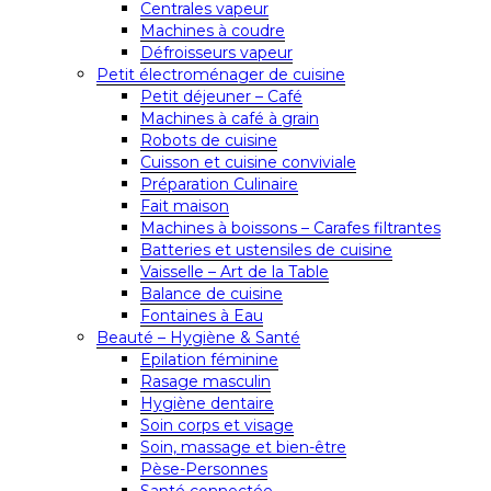
Centrales vapeur
Machines à coudre
Défroisseurs vapeur
Petit électroménager de cuisine
Petit déjeuner – Café
Machines à café à grain
Robots de cuisine
Cuisson et cuisine conviviale
Préparation Culinaire
Fait maison
Machines à boissons – Carafes filtrantes
Batteries et ustensiles de cuisine
Vaisselle – Art de la Table
Balance de cuisine
Fontaines à Eau
Beauté – Hygiène & Santé
Epilation féminine
Rasage masculin
Hygiène dentaire
Soin corps et visage
Soin, massage et bien-être
Pèse-Personnes