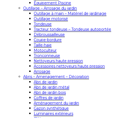
Équipement Piscine
Outillage – Arrosage du jardin
Outillage à main – Matériel de jardinage
Outillage motorisé
Tondeuse
Tracteur tondeuse – Tondeuse autoportée
Débroussailleuse
Coupe-bordure
Taille-haie
Motoculteur
Tronçonneuse
Nettoyeurs haute pression
Accessoires nettoyeurs haute pression
Arrosage
Abris – Amenagement – Décoration
Abri de jardin
Abri de jardin métal
Abri de jardin bois
Coffres de jardin
Aménagement du jardin
Gazon synthétique
Luminaires extérieurs