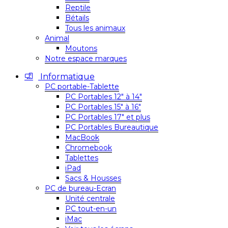
Reptile
Bétails
Tous les animaux
Animal
Moutons
Notre espace marques
Informatique
PC portable-Tablette
PC Portables 12″ à 14″
PC Portables 15″ à 16″
PC Portables 17″ et plus
PC Portables Bureautique
MacBook
Chromebook
Tablettes
iPad
Sacs & Housses
PC de bureau-Ecran
Unité centrale
PC tout-en-un
iMac