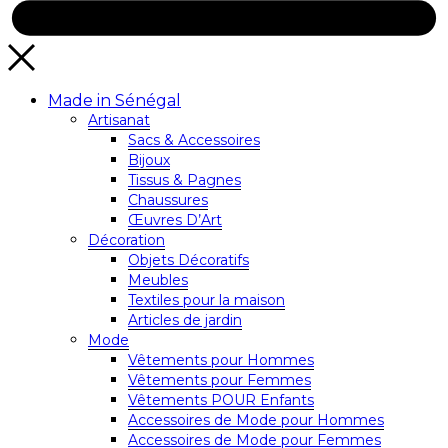
Made in Sénégal
Artisanat
Sacs & Accessoires
Bijoux
Tissus & Pagnes
Chaussures
Œuvres D’Art
Décoration
Objets Décoratifs
Meubles
Textiles pour la maison
Articles de jardin
Mode
Vêtements pour Hommes
Vêtements pour Femmes
Vêtements POUR Enfants
Accessoires de Mode pour Hommes
Accessoires de Mode pour Femmes