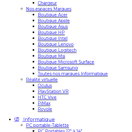
Chargeur
Nos espaces Marques
Boutique Acer
Boutique Apple
Boutique Asus
Boutique HP
Boutique Intel
Boutique Lenovo
Boutique Logitech
Boutique Msi
Boutique Microsoft Surface
Boutique Samsung
Toutes nos marques Informatique
Réalité virtuelle
Oculus
PlayStation VR
HTC Vive
PiMax
Royole
Informatique
PC portable-Tablette
PC Portables 12″ à 14″