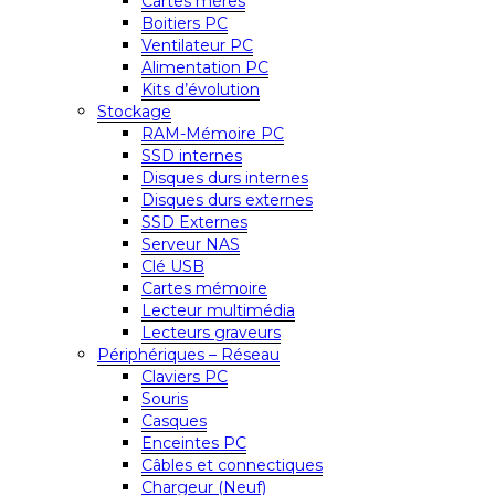
Cartes mères
Boitiers PC
Ventilateur PC
Alimentation PC
Kits d’évolution
Stockage
RAM-Mémoire PC
SSD internes
Disques durs internes
Disques durs externes
SSD Externes
Serveur NAS
Clé USB
Cartes mémoire
Lecteur multimédia
Lecteurs graveurs
Périphériques – Réseau
Claviers PC
Souris
Casques
Enceintes PC
Câbles et connectiques
Chargeur (Neuf)