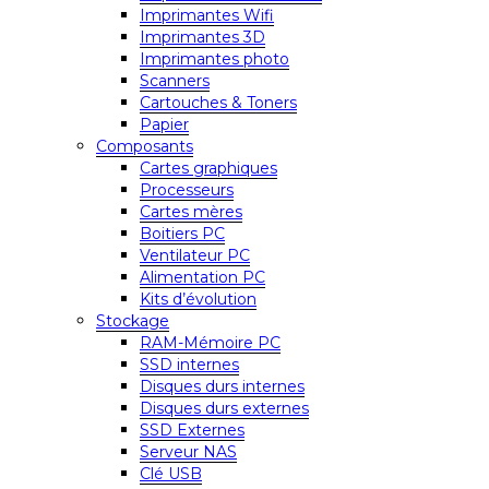
Imprimantes Wifi
Imprimantes 3D
Imprimantes photo
Scanners
Cartouches & Toners
Papier
Composants
Cartes graphiques
Processeurs
Cartes mères
Boitiers PC
Ventilateur PC
Alimentation PC
Kits d’évolution
Stockage
RAM-Mémoire PC
SSD internes
Disques durs internes
Disques durs externes
SSD Externes
Serveur NAS
Clé USB