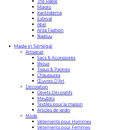
Thé Rapie
Miagro
Karitédiema
Esteval
Abel
Anta Fashion
Naatuu
Made in Sénégal
Artisanat
Sacs & Accessoires
Bijoux
Tissus & Pagnes
Chaussures
Œuvres D’Art
Décoration
Objets Décoratifs
Meubles
Textiles pour la maison
Articles de jardin
Mode
Vêtements pour Hommes
Vêtements pour Femmes