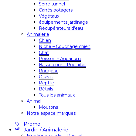
Serre tunnel
Carrés potagers
Végétaux
équipements jardinage
Récupérateurs d’eau
Animalerie
Chien
Niche – Couchage chien
Chat
Poisson – Aquarium
Basse cour – Poulailler
Rongeur
Oiseau
Reptile
Bétails
Tous les animaux
Animal
Moutons
Notre espace marques
Promo
Jardin / Animalerie
Mobilier de jardin – Parasol