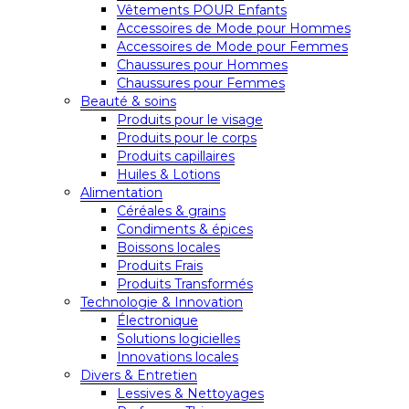
Vêtements POUR Enfants
Accessoires de Mode pour Hommes
Accessoires de Mode pour Femmes
Chaussures pour Hommes
Chaussures pour Femmes
Beauté & soins
Produits pour le visage
Produits pour le corps
Produits capillaires
Huiles & Lotions
Alimentation
Céréales & grains
Condiments & épices
Boissons locales
Produits Frais
Produits Transformés
Technologie & Innovation
Électronique
Solutions logicielles
Innovations locales
Divers & Entretien
Lessives & Nettoyages