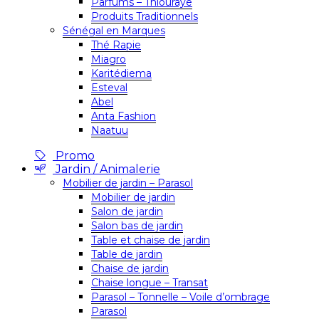
Parfums – Thiouraye
Produits Traditionnels
Sénégal en Marques
Thé Rapie
Miagro
Karitédiema
Esteval
Abel
Anta Fashion
Naatuu
Promo
Jardin / Animalerie
Mobilier de jardin – Parasol
Mobilier de jardin
Salon de jardin
Salon bas de jardin
Table et chaise de jardin
Table de jardin
Chaise de jardin
Chaise longue – Transat
Parasol – Tonnelle – Voile d’ombrage
Parasol