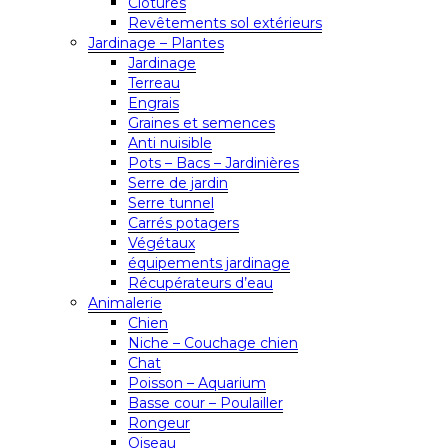
Clôtures
Revêtements sol extérieurs
Jardinage – Plantes
Jardinage
Terreau
Engrais
Graines et semences
Anti nuisible
Pots – Bacs – Jardinières
Serre de jardin
Serre tunnel
Carrés potagers
Végétaux
équipements jardinage
Récupérateurs d’eau
Animalerie
Chien
Niche – Couchage chien
Chat
Poisson – Aquarium
Basse cour – Poulailler
Rongeur
Oiseau