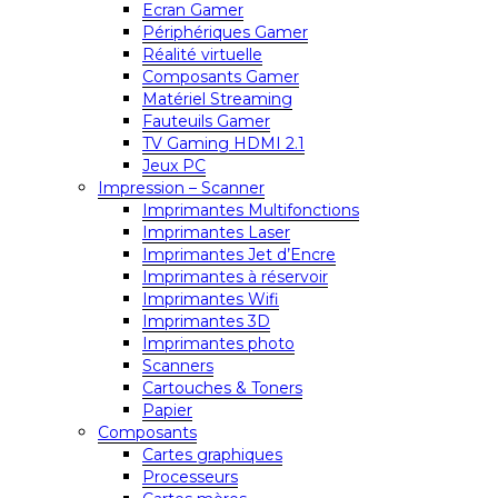
Ecran Gamer
Périphériques Gamer
Réalité virtuelle
Composants Gamer
Matériel Streaming
Fauteuils Gamer
TV Gaming HDMI 2.1
Jeux PC
Impression – Scanner
Imprimantes Multifonctions
Imprimantes Laser
Imprimantes Jet d’Encre
Imprimantes à réservoir
Imprimantes Wifi
Imprimantes 3D
Imprimantes photo
Scanners
Cartouches & Toners
Papier
Composants
Cartes graphiques
Processeurs