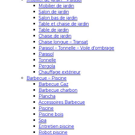
Mobilier de jardin
Salon de jardin
Salon bas de jardin
Table et chaise de jardin
Table de jardin
Chaise de jardin
Chaise longue – Transat
Parasol – Tonnelle – Voile d’ombrage
Parasol
Tonnelle
Pergola
Chauffage extérieur
Barbecue – Piscine
Barbecue Gaz
Barbecue charbon
Plancha
Accessoires Barbecue
Piscine
Piscine bois
Spa
Entretien piscine
Robot piscine