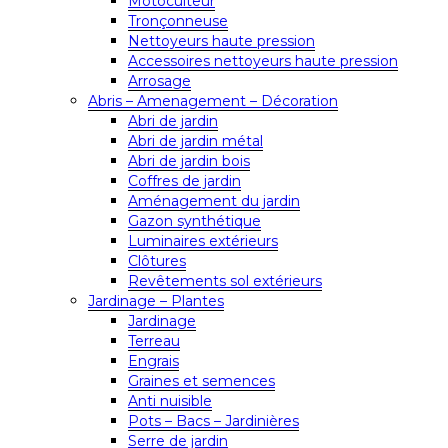
Motoculteur
Tronçonneuse
Nettoyeurs haute pression
Accessoires nettoyeurs haute pression
Arrosage
Abris – Amenagement – Décoration
Abri de jardin
Abri de jardin métal
Abri de jardin bois
Coffres de jardin
Aménagement du jardin
Gazon synthétique
Luminaires extérieurs
Clôtures
Revêtements sol extérieurs
Jardinage – Plantes
Jardinage
Terreau
Engrais
Graines et semences
Anti nuisible
Pots – Bacs – Jardinières
Serre de jardin