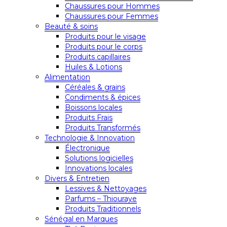
Chaussures pour Hommes
Chaussures pour Femmes
Beauté & soins
Produits pour le visage
Produits pour le corps
Produits capillaires
Huiles & Lotions
Alimentation
Céréales & grains
Condiments & épices
Boissons locales
Produits Frais
Produits Transformés
Technologie & Innovation
Électronique
Solutions logicielles
Innovations locales
Divers & Entretien
Lessives & Nettoyages
Parfums – Thiouraye
Produits Traditionnels
Sénégal en Marques