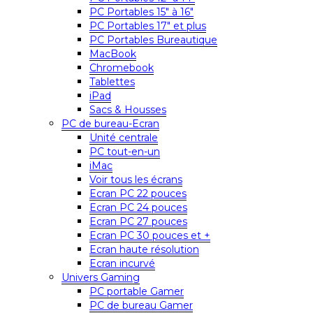
PC Portables 15″ à 16″
PC Portables 17″ et plus
PC Portables Bureautique
MacBook
Chromebook
Tablettes
iPad
Sacs & Housses
PC de bureau-Ecran
Unité centrale
PC tout-en-un
iMac
Voir tous les écrans
Ecran PC 22 pouces
Ecran PC 24 pouces
Ecran PC 27 pouces
Ecran PC 30 pouces et +
Ecran haute résolution
Ecran incurvé
Univers Gaming
PC portable Gamer
PC de bureau Gamer