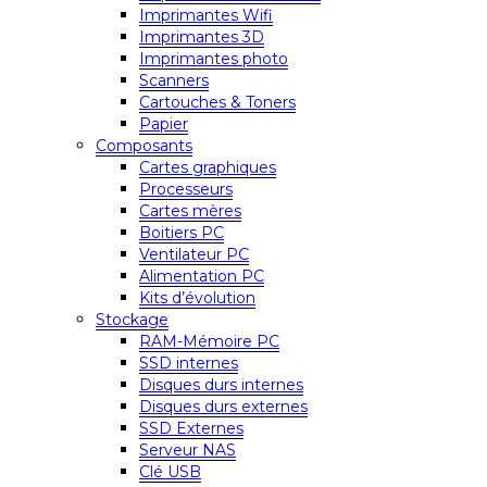
Imprimantes Wifi
Imprimantes 3D
Imprimantes photo
Scanners
Cartouches & Toners
Papier
Composants
Cartes graphiques
Processeurs
Cartes mères
Boitiers PC
Ventilateur PC
Alimentation PC
Kits d’évolution
Stockage
RAM-Mémoire PC
SSD internes
Disques durs internes
Disques durs externes
SSD Externes
Serveur NAS
Clé USB