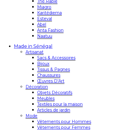
Thé Rapie
Miagro
Karitédiema
Esteval
Abel
Anta Fashion
Naatuu
Made in Sénégal
Artisanat
Sacs & Accessoires
Bijoux
Tissus & Pagnes
Chaussures
Œuvres D’Art
Décoration
Objets Décoratifs
Meubles
Textiles pour la maison
Articles de jardin
Mode
Vêtements pour Hommes
Vêtements pour Femmes