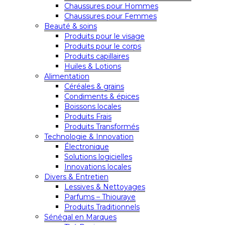
Chaussures pour Hommes
Chaussures pour Femmes
Beauté & soins
Produits pour le visage
Produits pour le corps
Produits capillaires
Huiles & Lotions
Alimentation
Céréales & grains
Condiments & épices
Boissons locales
Produits Frais
Produits Transformés
Technologie & Innovation
Électronique
Solutions logicielles
Innovations locales
Divers & Entretien
Lessives & Nettoyages
Parfums – Thiouraye
Produits Traditionnels
Sénégal en Marques