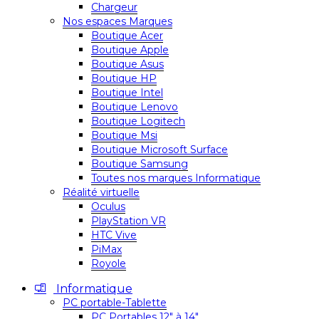
Chargeur
Nos espaces Marques
Boutique Acer
Boutique Apple
Boutique Asus
Boutique HP
Boutique Intel
Boutique Lenovo
Boutique Logitech
Boutique Msi
Boutique Microsoft Surface
Boutique Samsung
Toutes nos marques Informatique
Réalité virtuelle
Oculus
PlayStation VR
HTC Vive
PiMax
Royole
Informatique
PC portable-Tablette
PC Portables 12″ à 14″