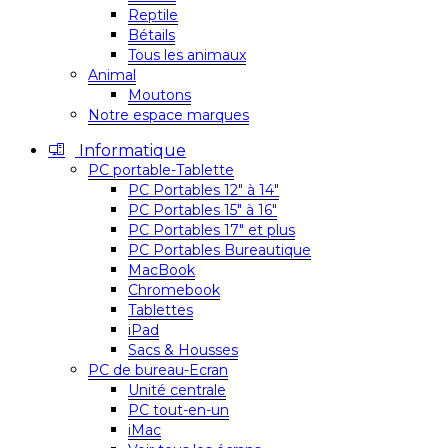
Reptile
Bétails
Tous les animaux
Animal
Moutons
Notre espace marques
Informatique
PC portable-Tablette
PC Portables 12″ à 14″
PC Portables 15″ à 16″
PC Portables 17″ et plus
PC Portables Bureautique
MacBook
Chromebook
Tablettes
iPad
Sacs & Housses
PC de bureau-Ecran
Unité centrale
PC tout-en-un
iMac