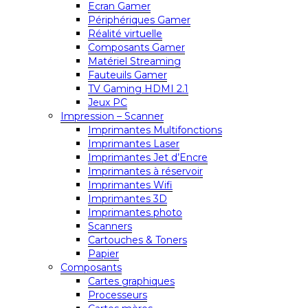
Ecran Gamer
Périphériques Gamer
Réalité virtuelle
Composants Gamer
Matériel Streaming
Fauteuils Gamer
TV Gaming HDMI 2.1
Jeux PC
Impression – Scanner
Imprimantes Multifonctions
Imprimantes Laser
Imprimantes Jet d’Encre
Imprimantes à réservoir
Imprimantes Wifi
Imprimantes 3D
Imprimantes photo
Scanners
Cartouches & Toners
Papier
Composants
Cartes graphiques
Processeurs