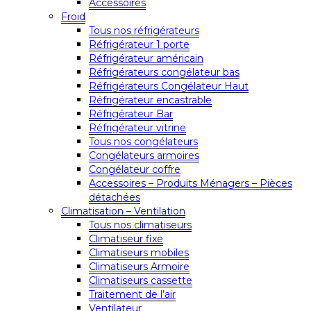
Accessoires
Froid
Tous nos réfrigérateurs
Réfrigérateur 1 porte
Réfrigérateur américain
Réfrigérateurs congélateur bas
Réfrigérateurs Congélateur Haut
Réfrigérateur encastrable
Réfrigérateur Bar
Réfrigérateur vitrine
Tous nos congélateurs
Congélateurs armoires
Congélateur coffre
Accessoires – Produits Ménagers – Pièces
détachées
Climatisation – Ventilation
Tous nos climatiseurs
Climatiseur fixe
Climatiseurs mobiles
Climatiseurs Armoire
Climatiseurs cassette
Traitement de l’air
Ventilateur