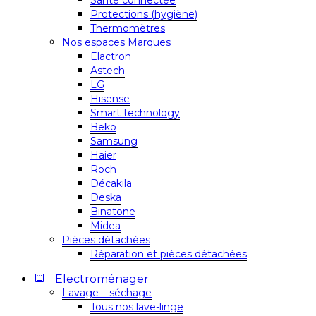
Santé connectée
Protections (hygiène)
Thermomètres
Nos espaces Marques
Elactron
Astech
LG
Hisense
Smart technology
Beko
Samsung
Haier
Roch
Décakila
Deska
Binatone
Midea
Pièces détachées
Réparation et pièces détachées
Electroménager
Lavage – séchage
Tous nos lave-linge