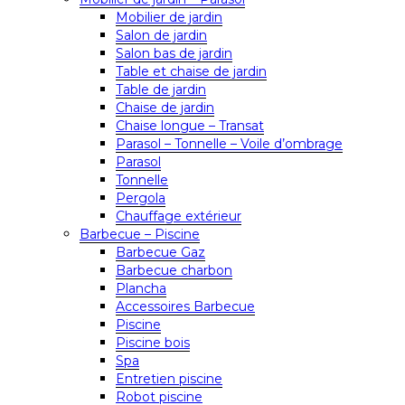
Mobilier de jardin
Salon de jardin
Salon bas de jardin
Table et chaise de jardin
Table de jardin
Chaise de jardin
Chaise longue – Transat
Parasol – Tonnelle – Voile d’ombrage
Parasol
Tonnelle
Pergola
Chauffage extérieur
Barbecue – Piscine
Barbecue Gaz
Barbecue charbon
Plancha
Accessoires Barbecue
Piscine
Piscine bois
Spa
Entretien piscine
Robot piscine