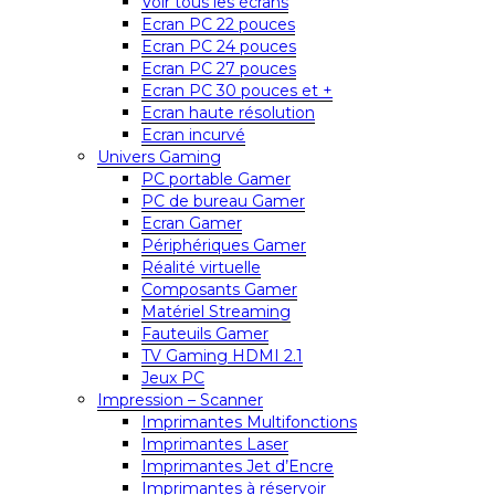
Voir tous les écrans
Ecran PC 22 pouces
Ecran PC 24 pouces
Ecran PC 27 pouces
Ecran PC 30 pouces et +
Ecran haute résolution
Ecran incurvé
Univers Gaming
PC portable Gamer
PC de bureau Gamer
Ecran Gamer
Périphériques Gamer
Réalité virtuelle
Composants Gamer
Matériel Streaming
Fauteuils Gamer
TV Gaming HDMI 2.1
Jeux PC
Impression – Scanner
Imprimantes Multifonctions
Imprimantes Laser
Imprimantes Jet d’Encre
Imprimantes à réservoir