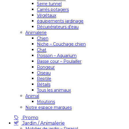
Serre tunnel
Carrés potagers
Végétaux
équipements jardinage
Récupérateurs d’eau
Animalerie
Chien
Niche – Couchage chien
Chat
Poisson – Aquarium
Basse cour – Poulailler
Rongeur
Oiseau
Reptile
Bétails
Tous les animaux
Animal
Moutons
Notre espace marques
Promo
Jardin / Animalerie
Mobilier de jardin – Parasol