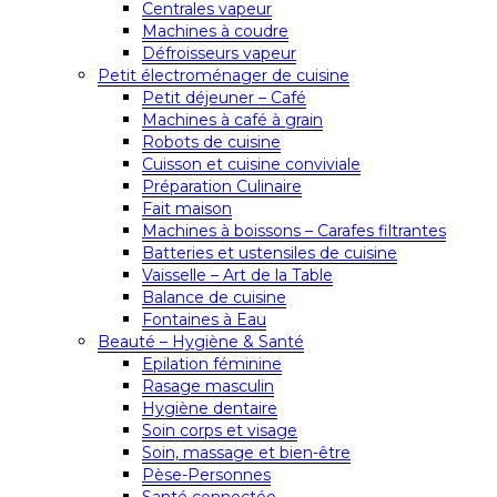
Centrales vapeur
Machines à coudre
Défroisseurs vapeur
Petit électroménager de cuisine
Petit déjeuner – Café
Machines à café à grain
Robots de cuisine
Cuisson et cuisine conviviale
Préparation Culinaire
Fait maison
Machines à boissons – Carafes filtrantes
Batteries et ustensiles de cuisine
Vaisselle – Art de la Table
Balance de cuisine
Fontaines à Eau
Beauté – Hygiène & Santé
Epilation féminine
Rasage masculin
Hygiène dentaire
Soin corps et visage
Soin, massage et bien-être
Pèse-Personnes