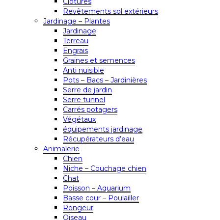
Clôtures
Revêtements sol extérieurs
Jardinage – Plantes
Jardinage
Terreau
Engrais
Graines et semences
Anti nuisible
Pots – Bacs – Jardinières
Serre de jardin
Serre tunnel
Carrés potagers
Végétaux
équipements jardinage
Récupérateurs d’eau
Animalerie
Chien
Niche – Couchage chien
Chat
Poisson – Aquarium
Basse cour – Poulailler
Rongeur
Oiseau