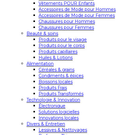
Vêtements POUR Enfants
Accessoires de Mode pour Hommes
Accessoires de Mode pour Femmes
Chaussures pour Hommes
Chaussures pour Femmes
Beauté & soins
Produits pour le visage
Produits pour le corps
Produits capillaires
Huiles & Lotions
Alimentation
Céréales & grains
Condiments & épices
Boissons locales
Produits Frais
Produits Transformés
Technologie & Innovation
Électronique
Solutions logicielles
Innovations locales
Divers & Entretien
Lessives & Nettoyages