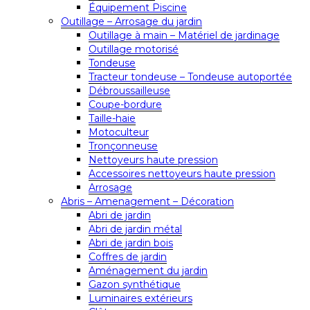
Équipement Piscine
Outillage – Arrosage du jardin
Outillage à main – Matériel de jardinage
Outillage motorisé
Tondeuse
Tracteur tondeuse – Tondeuse autoportée
Débroussailleuse
Coupe-bordure
Taille-haie
Motoculteur
Tronçonneuse
Nettoyeurs haute pression
Accessoires nettoyeurs haute pression
Arrosage
Abris – Amenagement – Décoration
Abri de jardin
Abri de jardin métal
Abri de jardin bois
Coffres de jardin
Aménagement du jardin
Gazon synthétique
Luminaires extérieurs