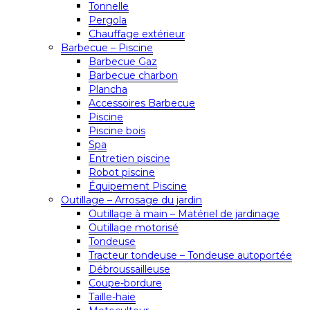
Tonnelle
Pergola
Chauffage extérieur
Barbecue – Piscine
Barbecue Gaz
Barbecue charbon
Plancha
Accessoires Barbecue
Piscine
Piscine bois
Spa
Entretien piscine
Robot piscine
Équipement Piscine
Outillage – Arrosage du jardin
Outillage à main – Matériel de jardinage
Outillage motorisé
Tondeuse
Tracteur tondeuse – Tondeuse autoportée
Débroussailleuse
Coupe-bordure
Taille-haie