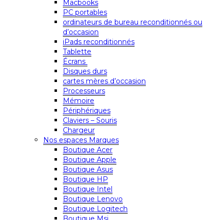
Macbooks
PC portables
ordinateurs de bureau reconditionnés ou
d’occasion
iPads reconditionnés
Tablette
Écrans
Disques durs
cartes mères d’occasion
Processeurs
Mémoire
Périphériques
Claviers – Souris
Chargeur
Nos espaces Marques
Boutique Acer
Boutique Apple
Boutique Asus
Boutique HP
Boutique Intel
Boutique Lenovo
Boutique Logitech
Boutique Msi