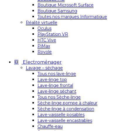
Boutique Microsoft Surface
Boutique Samsung
Toutes nos marques Informatique
Réalité virtuelle
Oculus
PlayStation VR
HTC Vive
PiMax
Royole
Electroménager
Lavage – séchage
Tous nos lave-linge
Lave-linge top
Lave-linge frontal
Lave-linge séchant
Tous nos Sèche-linge
Sèche-linge pompe à chaleur
Sèche-linge à condensation
Lave-vaisselle posables
Lave-vaisselle encastrables
Chauffe-eau