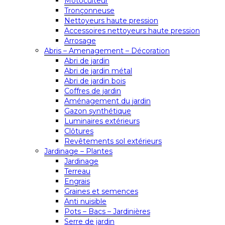
Motoculteur
Tronçonneuse
Nettoyeurs haute pression
Accessoires nettoyeurs haute pression
Arrosage
Abris – Amenagement – Décoration
Abri de jardin
Abri de jardin métal
Abri de jardin bois
Coffres de jardin
Aménagement du jardin
Gazon synthétique
Luminaires extérieurs
Clôtures
Revêtements sol extérieurs
Jardinage – Plantes
Jardinage
Terreau
Engrais
Graines et semences
Anti nuisible
Pots – Bacs – Jardinières
Serre de jardin