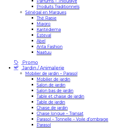
Parfums – Thiouraye
Produits Traditionnels
Sénégal en Marques
Thé Rapie
Miagro
Karitédiema
Esteval
Abel
Anta Fashion
Naatuu
Promo
Jardin / Animalerie
Mobilier de jardin – Parasol
Mobilier de jardin
Salon de jardin
Salon bas de jardin
Table et chaise de jardin
Table de jardin
Chaise de jardin
Chaise longue – Transat
Parasol – Tonnelle – Voile d’ombrage
Parasol