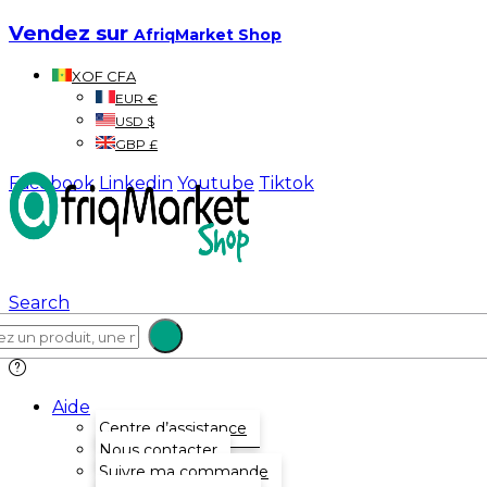
Vendez sur
AfriqMarket Shop
XOF CFA
EUR €
USD $
GBP £
Facebook
Linkedin
Youtube
Tiktok
Search
Aide
Centre d’assistance
Nous contacter
Suivre ma commande