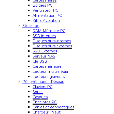
Cartes mères
Boitiers PC
Ventilateur PC
Alimentation PC
Kits d’évolution
Stockage
RAM-Mémoire PC
SSD internes
Disques durs internes
Disques durs externes
SSD Externes
Serveur NAS
Clé USB
Cartes mémoire
Lecteur multimédia
Lecteurs graveurs
Périphériques – Réseau
Claviers PC
Souris
Casques
Enceintes PC
Câbles et connectiques
Chargeur (Neuf)