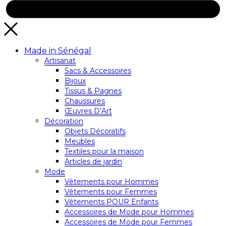
Made in Sénégal
Artisanat
Sacs & Accessoires
Bijoux
Tissus & Pagnes
Chaussures
Œuvres D’Art
Décoration
Objets Décoratifs
Meubles
Textiles pour la maison
Articles de jardin
Mode
Vêtements pour Hommes
Vêtements pour Femmes
Vêtements POUR Enfants
Accessoires de Mode pour Hommes
Accessoires de Mode pour Femmes