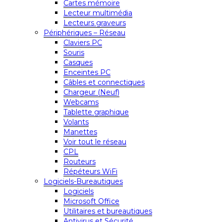
Cartes mémoire
Lecteur multimédia
Lecteurs graveurs
Périphériques – Réseau
Claviers PC
Souris
Casques
Enceintes PC
Câbles et connectiques
Chargeur (Neuf)
Webcams
Tablette graphique
Volants
Manettes
Voir tout le réseau
CPL
Routeurs
Répéteurs WiFi
Logiciels-Bureautiques
Logiciels
Microsoft Office
Utilitaires et bureautiques
Antivirus et Sécurité