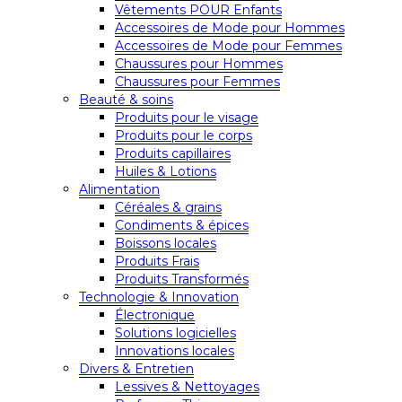
Vêtements POUR Enfants
Accessoires de Mode pour Hommes
Accessoires de Mode pour Femmes
Chaussures pour Hommes
Chaussures pour Femmes
Beauté & soins
Produits pour le visage
Produits pour le corps
Produits capillaires
Huiles & Lotions
Alimentation
Céréales & grains
Condiments & épices
Boissons locales
Produits Frais
Produits Transformés
Technologie & Innovation
Électronique
Solutions logicielles
Innovations locales
Divers & Entretien
Lessives & Nettoyages