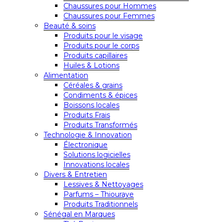
Chaussures pour Hommes
Chaussures pour Femmes
Beauté & soins
Produits pour le visage
Produits pour le corps
Produits capillaires
Huiles & Lotions
Alimentation
Céréales & grains
Condiments & épices
Boissons locales
Produits Frais
Produits Transformés
Technologie & Innovation
Électronique
Solutions logicielles
Innovations locales
Divers & Entretien
Lessives & Nettoyages
Parfums – Thiouraye
Produits Traditionnels
Sénégal en Marques