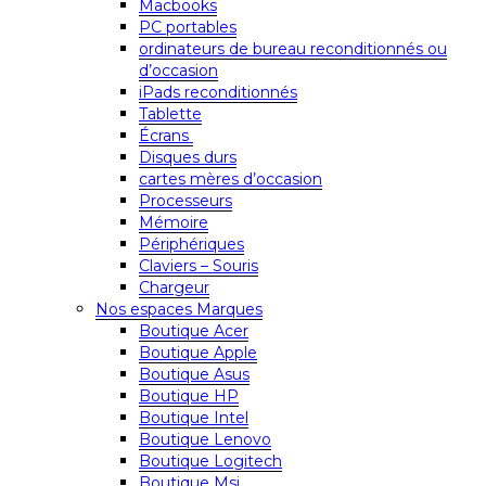
Macbooks
PC portables
ordinateurs de bureau reconditionnés ou
d’occasion
iPads reconditionnés
Tablette
Écrans
Disques durs
cartes mères d’occasion
Processeurs
Mémoire
Périphériques
Claviers – Souris
Chargeur
Nos espaces Marques
Boutique Acer
Boutique Apple
Boutique Asus
Boutique HP
Boutique Intel
Boutique Lenovo
Boutique Logitech
Boutique Msi