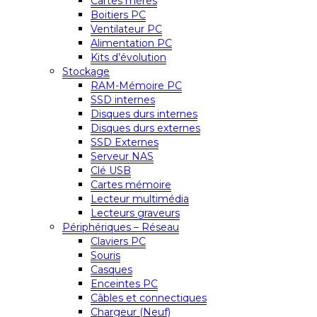
Cartes mères
Boitiers PC
Ventilateur PC
Alimentation PC
Kits d’évolution
Stockage
RAM-Mémoire PC
SSD internes
Disques durs internes
Disques durs externes
SSD Externes
Serveur NAS
Clé USB
Cartes mémoire
Lecteur multimédia
Lecteurs graveurs
Périphériques – Réseau
Claviers PC
Souris
Casques
Enceintes PC
Câbles et connectiques
Chargeur (Neuf)