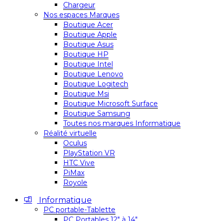
Chargeur
Nos espaces Marques
Boutique Acer
Boutique Apple
Boutique Asus
Boutique HP
Boutique Intel
Boutique Lenovo
Boutique Logitech
Boutique Msi
Boutique Microsoft Surface
Boutique Samsung
Toutes nos marques Informatique
Réalité virtuelle
Oculus
PlayStation VR
HTC Vive
PiMax
Royole
Informatique
PC portable-Tablette
PC Portables 12″ à 14″