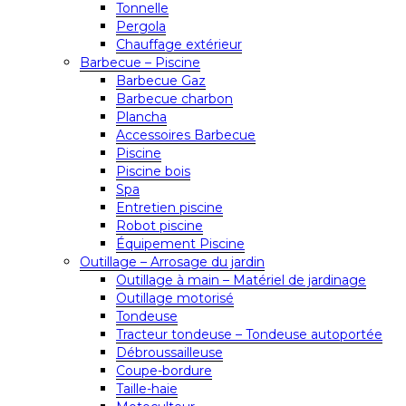
Tonnelle
Pergola
Chauffage extérieur
Barbecue – Piscine
Barbecue Gaz
Barbecue charbon
Plancha
Accessoires Barbecue
Piscine
Piscine bois
Spa
Entretien piscine
Robot piscine
Équipement Piscine
Outillage – Arrosage du jardin
Outillage à main – Matériel de jardinage
Outillage motorisé
Tondeuse
Tracteur tondeuse – Tondeuse autoportée
Débroussailleuse
Coupe-bordure
Taille-haie