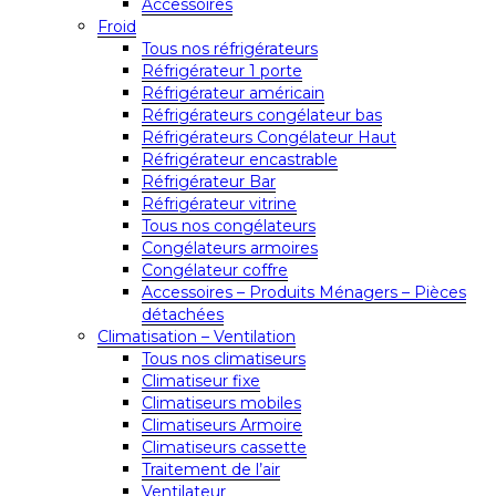
Accessoires
Froid
Tous nos réfrigérateurs
Réfrigérateur 1 porte
Réfrigérateur américain
Réfrigérateurs congélateur bas
Réfrigérateurs Congélateur Haut
Réfrigérateur encastrable
Réfrigérateur Bar
Réfrigérateur vitrine
Tous nos congélateurs
Congélateurs armoires
Congélateur coffre
Accessoires – Produits Ménagers – Pièces
détachées
Climatisation – Ventilation
Tous nos climatiseurs
Climatiseur fixe
Climatiseurs mobiles
Climatiseurs Armoire
Climatiseurs cassette
Traitement de l’air
Ventilateur