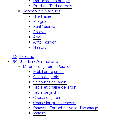
Parfums – Thiouraye
Produits Traditionnels
Sénégal en Marques
Thé Rapie
Miagro
Karitédiema
Esteval
Abel
Anta Fashion
Naatuu
Promo
Jardin / Animalerie
Mobilier de jardin – Parasol
Mobilier de jardin
Salon de jardin
Salon bas de jardin
Table et chaise de jardin
Table de jardin
Chaise de jardin
Chaise longue – Transat
Parasol – Tonnelle – Voile d’ombrage
Parasol