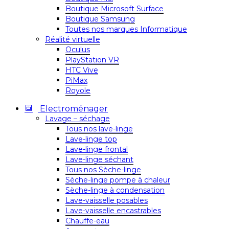
Boutique Microsoft Surface
Boutique Samsung
Toutes nos marques Informatique
Réalité virtuelle
Oculus
PlayStation VR
HTC Vive
PiMax
Royole
Electroménager
Lavage – séchage
Tous nos lave-linge
Lave-linge top
Lave-linge frontal
Lave-linge séchant
Tous nos Sèche-linge
Sèche-linge pompe à chaleur
Sèche-linge à condensation
Lave-vaisselle posables
Lave-vaisselle encastrables
Chauffe-eau