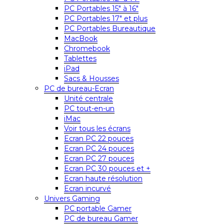
PC Portables 15″ à 16″
PC Portables 17″ et plus
PC Portables Bureautique
MacBook
Chromebook
Tablettes
iPad
Sacs & Housses
PC de bureau-Ecran
Unité centrale
PC tout-en-un
iMac
Voir tous les écrans
Ecran PC 22 pouces
Ecran PC 24 pouces
Ecran PC 27 pouces
Ecran PC 30 pouces et +
Ecran haute résolution
Ecran incurvé
Univers Gaming
PC portable Gamer
PC de bureau Gamer