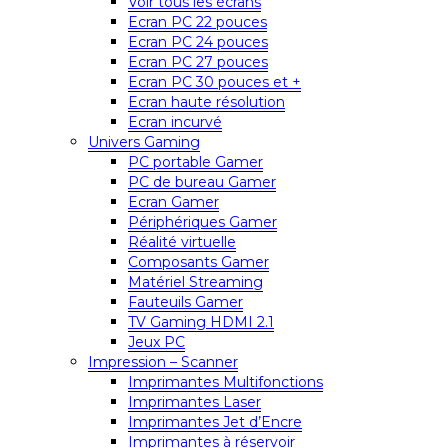
Voir tous les écrans
Ecran PC 22 pouces
Ecran PC 24 pouces
Ecran PC 27 pouces
Ecran PC 30 pouces et +
Ecran haute résolution
Ecran incurvé
Univers Gaming
PC portable Gamer
PC de bureau Gamer
Ecran Gamer
Périphériques Gamer
Réalité virtuelle
Composants Gamer
Matériel Streaming
Fauteuils Gamer
TV Gaming HDMI 2.1
Jeux PC
Impression – Scanner
Imprimantes Multifonctions
Imprimantes Laser
Imprimantes Jet d’Encre
Imprimantes à réservoir