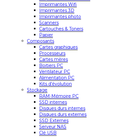
Imprimantes Wifi
Imprimantes 3D
Imprimantes photo
Scanners
Cartouches & Toners
Papier
Composants
Cartes graphiques
Processeurs
Cartes mères
Boitiers PC
Ventilateur PC
Alimentation PC
Kits d’évolution
Stockage
RAM-Mémoire PC
SSD internes
Disques durs internes
Disques durs externes
SSD Externes
Serveur NAS
Clé USB