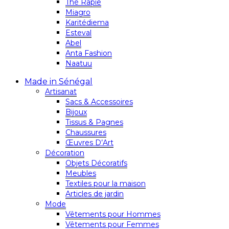
Thé Rapie
Miagro
Karitédiema
Esteval
Abel
Anta Fashion
Naatuu
Made in Sénégal
Artisanat
Sacs & Accessoires
Bijoux
Tissus & Pagnes
Chaussures
Œuvres D’Art
Décoration
Objets Décoratifs
Meubles
Textiles pour la maison
Articles de jardin
Mode
Vêtements pour Hommes
Vêtements pour Femmes