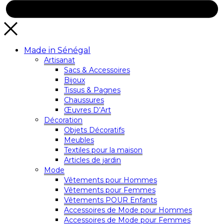
Made in Sénégal
Artisanat
Sacs & Accessoires
Bijoux
Tissus & Pagnes
Chaussures
Œuvres D’Art
Décoration
Objets Décoratifs
Meubles
Textiles pour la maison
Articles de jardin
Mode
Vêtements pour Hommes
Vêtements pour Femmes
Vêtements POUR Enfants
Accessoires de Mode pour Hommes
Accessoires de Mode pour Femmes