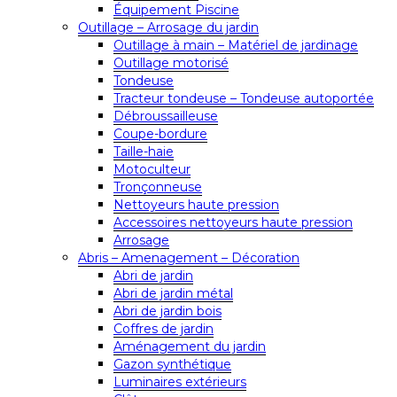
Équipement Piscine
Outillage – Arrosage du jardin
Outillage à main – Matériel de jardinage
Outillage motorisé
Tondeuse
Tracteur tondeuse – Tondeuse autoportée
Débroussailleuse
Coupe-bordure
Taille-haie
Motoculteur
Tronçonneuse
Nettoyeurs haute pression
Accessoires nettoyeurs haute pression
Arrosage
Abris – Amenagement – Décoration
Abri de jardin
Abri de jardin métal
Abri de jardin bois
Coffres de jardin
Aménagement du jardin
Gazon synthétique
Luminaires extérieurs