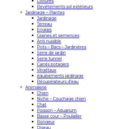
Clôtures
Revêtements sol extérieurs
Jardinage – Plantes
Jardinage
Terreau
Engrais
Graines et semences
Anti nuisible
Pots – Bacs – Jardinières
Serre de jardin
Serre tunnel
Carrés potagers
Végétaux
équipements jardinage
Récupérateurs d’eau
Animalerie
Chien
Niche – Couchage chien
Chat
Poisson – Aquarium
Basse cour – Poulailler
Rongeur
Oiseau