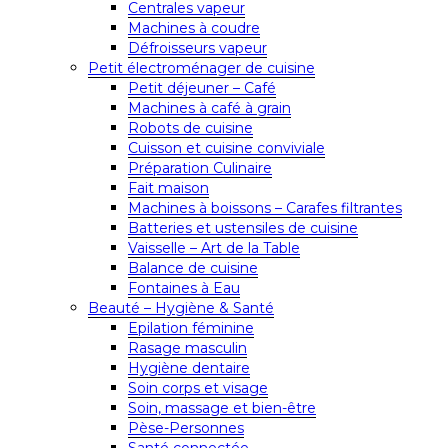
Centrales vapeur
Machines à coudre
Défroisseurs vapeur
Petit électroménager de cuisine
Petit déjeuner – Café
Machines à café à grain
Robots de cuisine
Cuisson et cuisine conviviale
Préparation Culinaire
Fait maison
Machines à boissons – Carafes filtrantes
Batteries et ustensiles de cuisine
Vaisselle – Art de la Table
Balance de cuisine
Fontaines à Eau
Beauté – Hygiène & Santé
Epilation féminine
Rasage masculin
Hygiène dentaire
Soin corps et visage
Soin, massage et bien-être
Pèse-Personnes