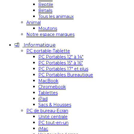
Reptile
Bétails
Tous les animaux
Animal
Moutons
Notre espace marques
Informatique
PC portable-Tablette
PC Portables 12″ à 14″
PC Portables 15″ à 16″
PC Portables 17″ et plus
PC Portables Bureautique
MacBook
Chromebook
Tablettes
iPad
Sacs & Housses
PC de bureau-Ecran
Unité centrale
PC tout-en-un
iMac