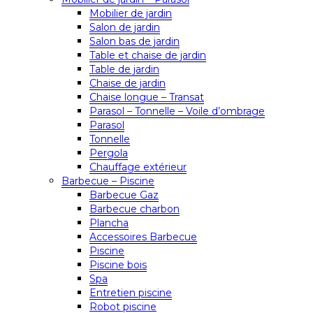
Mobilier de jardin
Salon de jardin
Salon bas de jardin
Table et chaise de jardin
Table de jardin
Chaise de jardin
Chaise longue – Transat
Parasol – Tonnelle – Voile d’ombrage
Parasol
Tonnelle
Pergola
Chauffage extérieur
Barbecue – Piscine
Barbecue Gaz
Barbecue charbon
Plancha
Accessoires Barbecue
Piscine
Piscine bois
Spa
Entretien piscine
Robot piscine