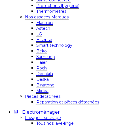
Santé connectée
Protections (hygiène)
Thermomètres
Nos espaces Marques
Elactron
Astech
LG
Hisense
Smart technology
Beko
Samsung
Haier
Roch
Décakila
Deska
Binatone
Midea
Pièces détachées
Réparation et pièces détachées
Electroménager
Lavage – séchage
Tous nos lave-linge