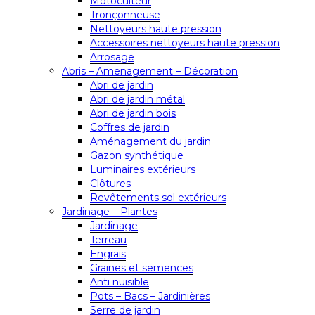
Motoculteur
Tronçonneuse
Nettoyeurs haute pression
Accessoires nettoyeurs haute pression
Arrosage
Abris – Amenagement – Décoration
Abri de jardin
Abri de jardin métal
Abri de jardin bois
Coffres de jardin
Aménagement du jardin
Gazon synthétique
Luminaires extérieurs
Clôtures
Revêtements sol extérieurs
Jardinage – Plantes
Jardinage
Terreau
Engrais
Graines et semences
Anti nuisible
Pots – Bacs – Jardinières
Serre de jardin