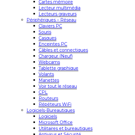
Cartes mémoire
Lecteur multimédia
Lecteurs graveurs
Périphériques – Réseau
Claviers PC
Souris
Casques
Enceintes PC
Câbles et connectiques
Chargeur (Neuf)
Webcams
Tablette graphique
Volants
Manettes
Voir tout le réseau
CPL
Routeurs
Répéteurs WiFi
Logiciels-Bureautiques
Logiciels
Microsoft Office
Utilitaires et bureautiques
Antivirus et Sécurité