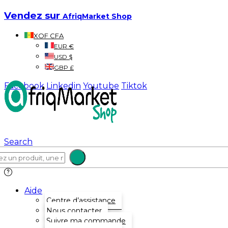
Vendez sur
AfriqMarket Shop
XOF CFA
EUR €
USD $
GBP £
Facebook
Linkedin
Youtube
Tiktok
Search
Aide
Centre d’assistance
Nous contacter
Suivre ma commande