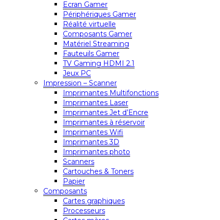
Ecran Gamer
Périphériques Gamer
Réalité virtuelle
Composants Gamer
Matériel Streaming
Fauteuils Gamer
TV Gaming HDMI 2.1
Jeux PC
Impression – Scanner
Imprimantes Multifonctions
Imprimantes Laser
Imprimantes Jet d’Encre
Imprimantes à réservoir
Imprimantes Wifi
Imprimantes 3D
Imprimantes photo
Scanners
Cartouches & Toners
Papier
Composants
Cartes graphiques
Processeurs