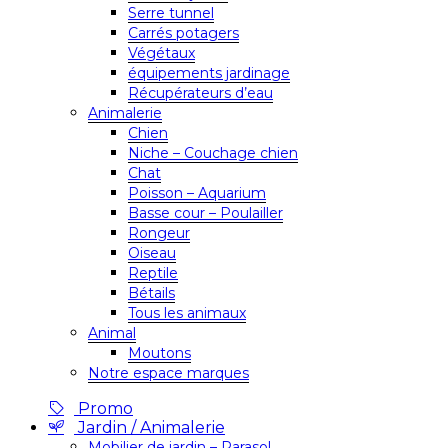
Serre tunnel
Carrés potagers
Végétaux
équipements jardinage
Récupérateurs d’eau
Animalerie
Chien
Niche – Couchage chien
Chat
Poisson – Aquarium
Basse cour – Poulailler
Rongeur
Oiseau
Reptile
Bétails
Tous les animaux
Animal
Moutons
Notre espace marques
Promo
Jardin / Animalerie
Mobilier de jardin – Parasol