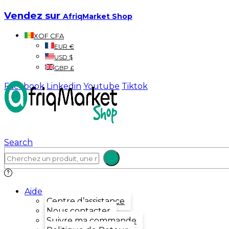
Vendez sur
AfriqMarket Shop
XOF CFA
EUR €
USD $
GBP £
Facebook
Linkedin
Youtube
Tiktok
Search
Aide
Centre d’assistance
Nous contacter
Suivre ma commande