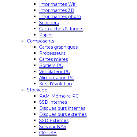
Imprimantes Wifi
Imprimantes 3D
Imprimantes photo
Scanners
Cartouches & Toners
Papier
Composants
Cartes graphiques
Processeurs
Cartes mères
Boitiers PC
Ventilateur PC
Alimentation PC
Kits d’évolution
Stockage
RAM-Mémoire PC
SSD internes
Disques durs internes
Disques durs externes
SSD Externes
Serveur NAS
Clé USB