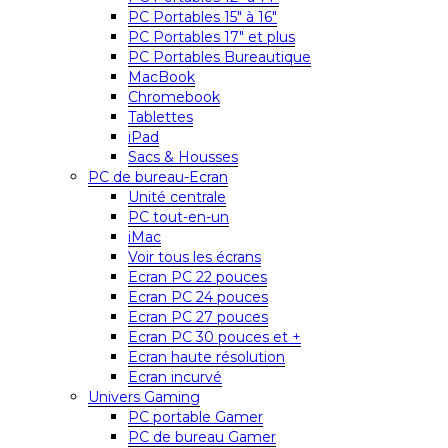
PC Portables 15″ à 16″
PC Portables 17″ et plus
PC Portables Bureautique
MacBook
Chromebook
Tablettes
iPad
Sacs & Housses
PC de bureau-Ecran
Unité centrale
PC tout-en-un
iMac
Voir tous les écrans
Ecran PC 22 pouces
Ecran PC 24 pouces
Ecran PC 27 pouces
Ecran PC 30 pouces et +
Ecran haute résolution
Ecran incurvé
Univers Gaming
PC portable Gamer
PC de bureau Gamer