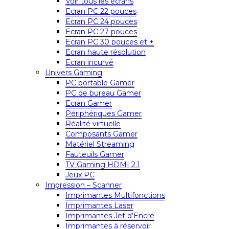
Voir tous les écrans
Ecran PC 22 pouces
Ecran PC 24 pouces
Ecran PC 27 pouces
Ecran PC 30 pouces et +
Ecran haute résolution
Ecran incurvé
Univers Gaming
PC portable Gamer
PC de bureau Gamer
Ecran Gamer
Périphériques Gamer
Réalité virtuelle
Composants Gamer
Matériel Streaming
Fauteuils Gamer
TV Gaming HDMI 2.1
Jeux PC
Impression – Scanner
Imprimantes Multifonctions
Imprimantes Laser
Imprimantes Jet d’Encre
Imprimantes à réservoir