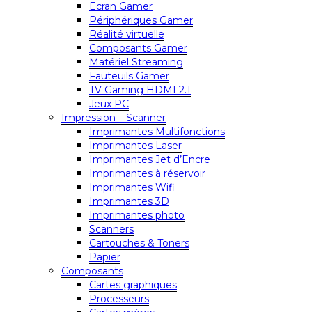
Ecran Gamer
Périphériques Gamer
Réalité virtuelle
Composants Gamer
Matériel Streaming
Fauteuils Gamer
TV Gaming HDMI 2.1
Jeux PC
Impression – Scanner
Imprimantes Multifonctions
Imprimantes Laser
Imprimantes Jet d’Encre
Imprimantes à réservoir
Imprimantes Wifi
Imprimantes 3D
Imprimantes photo
Scanners
Cartouches & Toners
Papier
Composants
Cartes graphiques
Processeurs