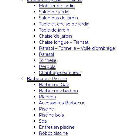
Mobilier de jardin
Salon de jardin
Salon bas de jardin
Table et chaise de jardin
Table de jardin
Chaise de jardin
Chaise longue – Transat
Parasol – Tonnelle – Voile d’ombrage
Parasol
Tonnelle
Pergola
Chauffage extérieur
Barbecue – Piscine
Barbecue Gaz
Barbecue charbon
Plancha
Accessoires Barbecue
Piscine
Piscine bois
Spa
Entretien piscine
Robot piscine