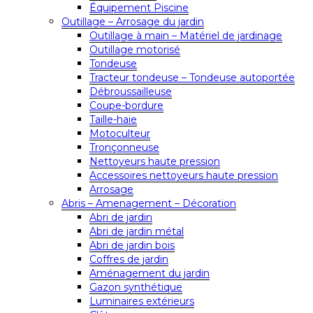
Équipement Piscine
Outillage – Arrosage du jardin
Outillage à main – Matériel de jardinage
Outillage motorisé
Tondeuse
Tracteur tondeuse – Tondeuse autoportée
Débroussailleuse
Coupe-bordure
Taille-haie
Motoculteur
Tronçonneuse
Nettoyeurs haute pression
Accessoires nettoyeurs haute pression
Arrosage
Abris – Amenagement – Décoration
Abri de jardin
Abri de jardin métal
Abri de jardin bois
Coffres de jardin
Aménagement du jardin
Gazon synthétique
Luminaires extérieurs