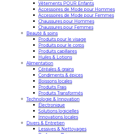
Vêtements POUR Enfants
Accessoires de Mode pour Hommes
Accessoires de Mode pour Femmes
Chaussures pour Hommes
Chaussures pour Femmes
Beauté & soins
Produits pour le visage
Produits pour le corps
Produits capillaires
Huiles & Lotions
Alimentation
Céréales & grains
Condiments & épices
Boissons locales
Produits Frais
Produits Transformés
Technologie & Innovation
Électronique
Solutions logicielles
Innovations locales
Divers & Entretien
Lessives & Nettoyages