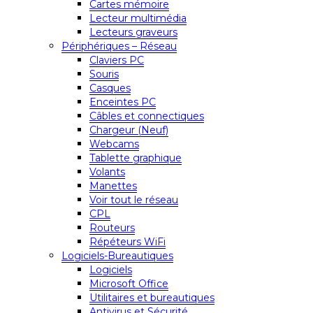
Cartes mémoire
Lecteur multimédia
Lecteurs graveurs
Périphériques – Réseau
Claviers PC
Souris
Casques
Enceintes PC
Câbles et connectiques
Chargeur (Neuf)
Webcams
Tablette graphique
Volants
Manettes
Voir tout le réseau
CPL
Routeurs
Répéteurs WiFi
Logiciels-Bureautiques
Logiciels
Microsoft Office
Utilitaires et bureautiques
Antivirus et Sécurité