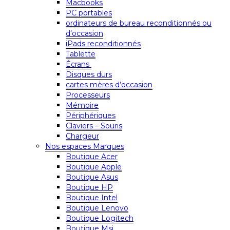
Macbooks
PC portables
ordinateurs de bureau reconditionnés ou
d’occasion
iPads reconditionnés
Tablette
Écrans
Disques durs
cartes mères d’occasion
Processeurs
Mémoire
Périphériques
Claviers – Souris
Chargeur
Nos espaces Marques
Boutique Acer
Boutique Apple
Boutique Asus
Boutique HP
Boutique Intel
Boutique Lenovo
Boutique Logitech
Boutique Msi