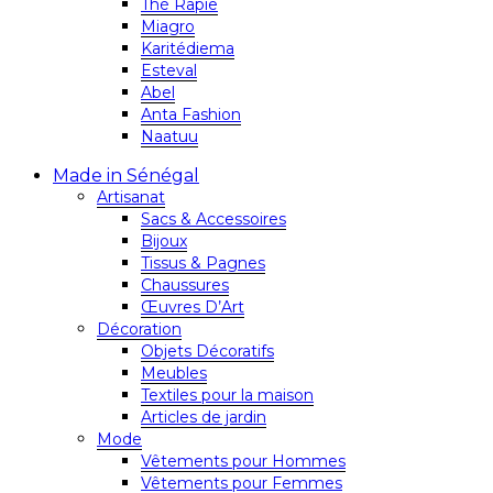
Thé Rapie
Miagro
Karitédiema
Esteval
Abel
Anta Fashion
Naatuu
Made in Sénégal
Artisanat
Sacs & Accessoires
Bijoux
Tissus & Pagnes
Chaussures
Œuvres D’Art
Décoration
Objets Décoratifs
Meubles
Textiles pour la maison
Articles de jardin
Mode
Vêtements pour Hommes
Vêtements pour Femmes