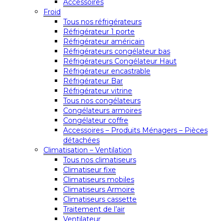
Accessoires
Froid
Tous nos réfrigérateurs
Réfrigérateur 1 porte
Réfrigérateur américain
Réfrigérateurs congélateur bas
Réfrigérateurs Congélateur Haut
Réfrigérateur encastrable
Réfrigérateur Bar
Réfrigérateur vitrine
Tous nos congélateurs
Congélateurs armoires
Congélateur coffre
Accessoires – Produits Ménagers – Pièces
détachées
Climatisation – Ventilation
Tous nos climatiseurs
Climatiseur fixe
Climatiseurs mobiles
Climatiseurs Armoire
Climatiseurs cassette
Traitement de l’air
Ventilateur