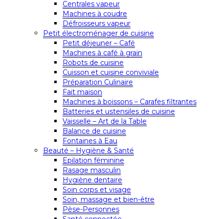
Centrales vapeur
Machines à coudre
Défroisseurs vapeur
Petit électroménager de cuisine
Petit déjeuner – Café
Machines à café à grain
Robots de cuisine
Cuisson et cuisine conviviale
Préparation Culinaire
Fait maison
Machines à boissons – Carafes filtrantes
Batteries et ustensiles de cuisine
Vaisselle – Art de la Table
Balance de cuisine
Fontaines à Eau
Beauté – Hygiène & Santé
Epilation féminine
Rasage masculin
Hygiène dentaire
Soin corps et visage
Soin, massage et bien-être
Pèse-Personnes