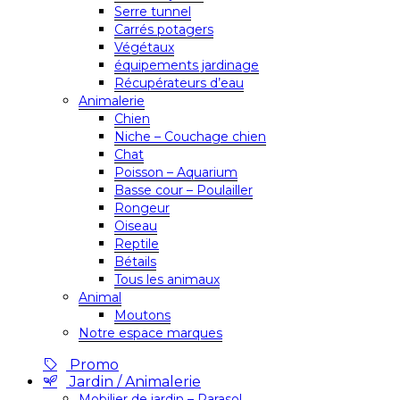
Serre tunnel
Carrés potagers
Végétaux
équipements jardinage
Récupérateurs d’eau
Animalerie
Chien
Niche – Couchage chien
Chat
Poisson – Aquarium
Basse cour – Poulailler
Rongeur
Oiseau
Reptile
Bétails
Tous les animaux
Animal
Moutons
Notre espace marques
Promo
Jardin / Animalerie
Mobilier de jardin – Parasol