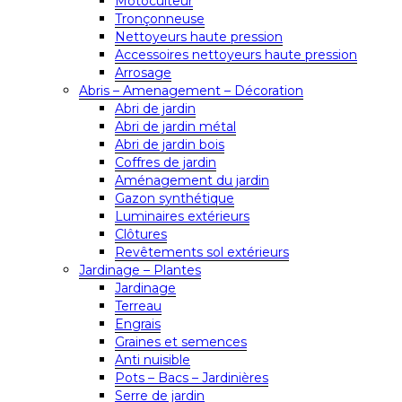
Motoculteur
Tronçonneuse
Nettoyeurs haute pression
Accessoires nettoyeurs haute pression
Arrosage
Abris – Amenagement – Décoration
Abri de jardin
Abri de jardin métal
Abri de jardin bois
Coffres de jardin
Aménagement du jardin
Gazon synthétique
Luminaires extérieurs
Clôtures
Revêtements sol extérieurs
Jardinage – Plantes
Jardinage
Terreau
Engrais
Graines et semences
Anti nuisible
Pots – Bacs – Jardinières
Serre de jardin