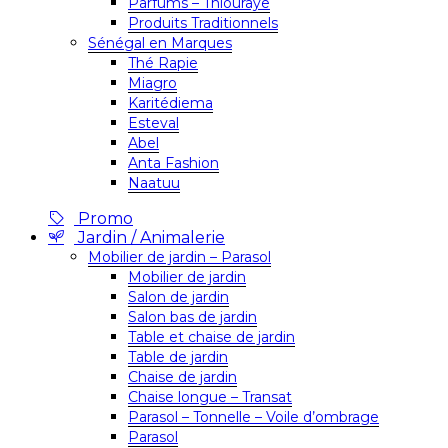
Parfums – Thiouraye
Produits Traditionnels
Sénégal en Marques
Thé Rapie
Miagro
Karitédiema
Esteval
Abel
Anta Fashion
Naatuu
Promo
Jardin / Animalerie
Mobilier de jardin – Parasol
Mobilier de jardin
Salon de jardin
Salon bas de jardin
Table et chaise de jardin
Table de jardin
Chaise de jardin
Chaise longue – Transat
Parasol – Tonnelle – Voile d’ombrage
Parasol