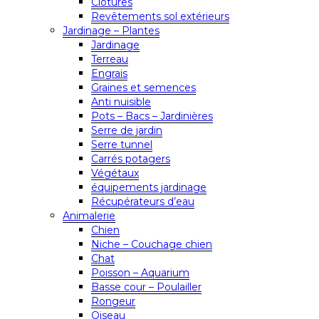
Clôtures
Revêtements sol extérieurs
Jardinage – Plantes
Jardinage
Terreau
Engrais
Graines et semences
Anti nuisible
Pots – Bacs – Jardinières
Serre de jardin
Serre tunnel
Carrés potagers
Végétaux
équipements jardinage
Récupérateurs d’eau
Animalerie
Chien
Niche – Couchage chien
Chat
Poisson – Aquarium
Basse cour – Poulailler
Rongeur
Oiseau