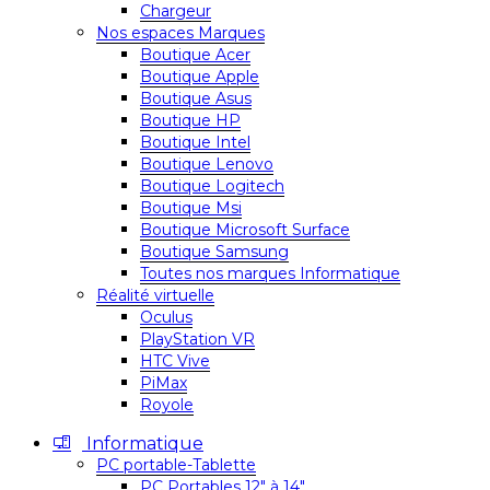
Chargeur
Nos espaces Marques
Boutique Acer
Boutique Apple
Boutique Asus
Boutique HP
Boutique Intel
Boutique Lenovo
Boutique Logitech
Boutique Msi
Boutique Microsoft Surface
Boutique Samsung
Toutes nos marques Informatique
Réalité virtuelle
Oculus
PlayStation VR
HTC Vive
PiMax
Royole
Informatique
PC portable-Tablette
PC Portables 12″ à 14″