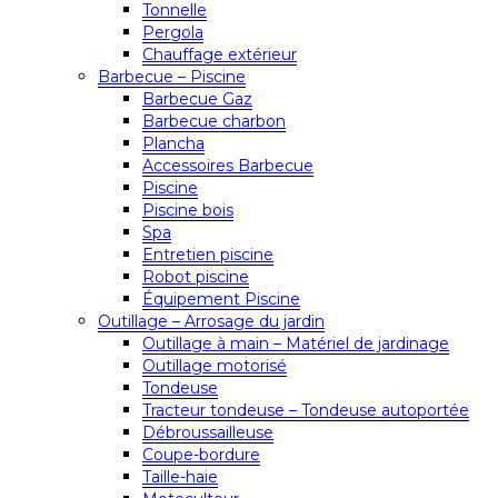
Tonnelle
Pergola
Chauffage extérieur
Barbecue – Piscine
Barbecue Gaz
Barbecue charbon
Plancha
Accessoires Barbecue
Piscine
Piscine bois
Spa
Entretien piscine
Robot piscine
Équipement Piscine
Outillage – Arrosage du jardin
Outillage à main – Matériel de jardinage
Outillage motorisé
Tondeuse
Tracteur tondeuse – Tondeuse autoportée
Débroussailleuse
Coupe-bordure
Taille-haie