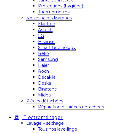
Santé connectée
Protections (hygiène)
Thermomètres
Nos espaces Marques
Elactron
Astech
LG
Hisense
Smart technology
Beko
Samsung
Haier
Roch
Décakila
Deska
Binatone
Midea
Pièces détachées
Réparation et pièces détachées
Electroménager
Lavage – séchage
Tous nos lave-linge