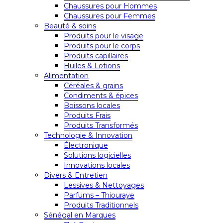
Chaussures pour Hommes
Chaussures pour Femmes
Beauté & soins
Produits pour le visage
Produits pour le corps
Produits capillaires
Huiles & Lotions
Alimentation
Céréales & grains
Condiments & épices
Boissons locales
Produits Frais
Produits Transformés
Technologie & Innovation
Électronique
Solutions logicielles
Innovations locales
Divers & Entretien
Lessives & Nettoyages
Parfums – Thiouraye
Produits Traditionnels
Sénégal en Marques