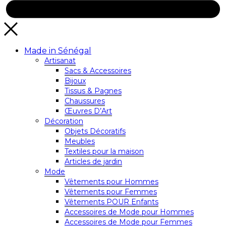
Made in Sénégal
Artisanat
Sacs & Accessoires
Bijoux
Tissus & Pagnes
Chaussures
Œuvres D’Art
Décoration
Objets Décoratifs
Meubles
Textiles pour la maison
Articles de jardin
Mode
Vêtements pour Hommes
Vêtements pour Femmes
Vêtements POUR Enfants
Accessoires de Mode pour Hommes
Accessoires de Mode pour Femmes