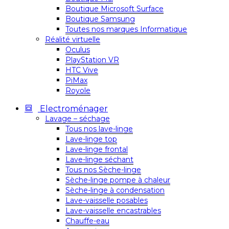
Boutique Microsoft Surface
Boutique Samsung
Toutes nos marques Informatique
Réalité virtuelle
Oculus
PlayStation VR
HTC Vive
PiMax
Royole
Electroménager
Lavage – séchage
Tous nos lave-linge
Lave-linge top
Lave-linge frontal
Lave-linge séchant
Tous nos Sèche-linge
Sèche-linge pompe à chaleur
Sèche-linge à condensation
Lave-vaisselle posables
Lave-vaisselle encastrables
Chauffe-eau