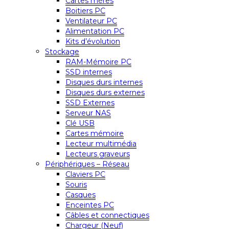
Cartes mères
Boitiers PC
Ventilateur PC
Alimentation PC
Kits d’évolution
Stockage
RAM-Mémoire PC
SSD internes
Disques durs internes
Disques durs externes
SSD Externes
Serveur NAS
Clé USB
Cartes mémoire
Lecteur multimédia
Lecteurs graveurs
Périphériques – Réseau
Claviers PC
Souris
Casques
Enceintes PC
Câbles et connectiques
Chargeur (Neuf)