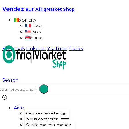
Vendez sur
AfriqMarket Shop
XOF CFA
EUR €
USD $
GBP £
Facebook
Linkedin
Youtube
Tiktok
Search
Aide
Centre d’assistance
Nous contacter
Suivre ma commande