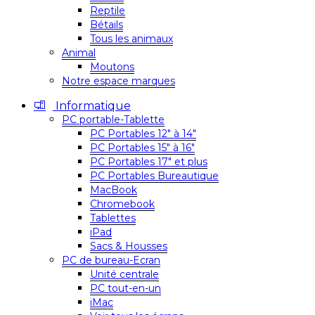
Reptile
Bétails
Tous les animaux
Animal
Moutons
Notre espace marques
Informatique
PC portable-Tablette
PC Portables 12″ à 14″
PC Portables 15″ à 16″
PC Portables 17″ et plus
PC Portables Bureautique
MacBook
Chromebook
Tablettes
iPad
Sacs & Housses
PC de bureau-Ecran
Unité centrale
PC tout-en-un
iMac