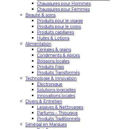
Chaussures pour Hommes
Chaussures pour Femmes
Beauté & soins
Produits pour le visage
Produits pour le corps
Produits capillaires
Huiles & Lotions
Alimentation
Céréales & grains
Condiments & épices
Boissons locales
Produits Frais
Produits Transformés
Technologie & Innovation
Électronique
Solutions logicielles
Innovations locales
Divers & Entretien
Lessives & Nettoyages
Parfums – Thiouraye
Produits Traditionnels
Sénégal en Marques