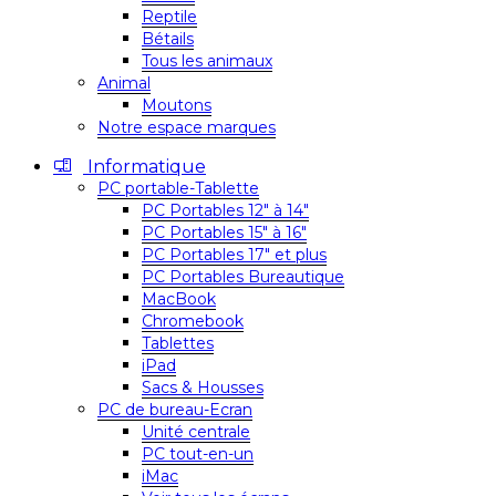
Reptile
Bétails
Tous les animaux
Animal
Moutons
Notre espace marques
Informatique
PC portable-Tablette
PC Portables 12″ à 14″
PC Portables 15″ à 16″
PC Portables 17″ et plus
PC Portables Bureautique
MacBook
Chromebook
Tablettes
iPad
Sacs & Housses
PC de bureau-Ecran
Unité centrale
PC tout-en-un
iMac