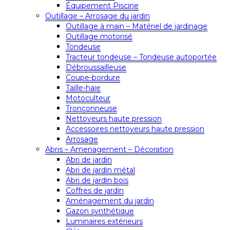
Équipement Piscine
Outillage – Arrosage du jardin
Outillage à main – Matériel de jardinage
Outillage motorisé
Tondeuse
Tracteur tondeuse – Tondeuse autoportée
Débroussailleuse
Coupe-bordure
Taille-haie
Motoculteur
Tronçonneuse
Nettoyeurs haute pression
Accessoires nettoyeurs haute pression
Arrosage
Abris – Amenagement – Décoration
Abri de jardin
Abri de jardin métal
Abri de jardin bois
Coffres de jardin
Aménagement du jardin
Gazon synthétique
Luminaires extérieurs