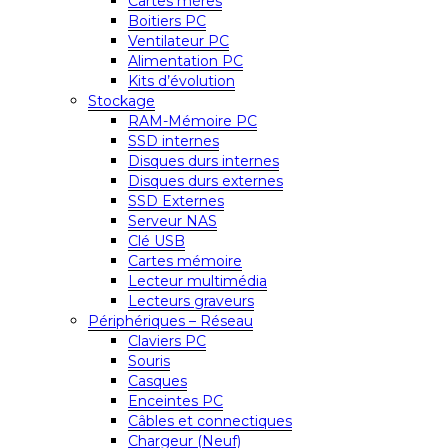
Cartes mères
Boitiers PC
Ventilateur PC
Alimentation PC
Kits d’évolution
Stockage
RAM-Mémoire PC
SSD internes
Disques durs internes
Disques durs externes
SSD Externes
Serveur NAS
Clé USB
Cartes mémoire
Lecteur multimédia
Lecteurs graveurs
Périphériques – Réseau
Claviers PC
Souris
Casques
Enceintes PC
Câbles et connectiques
Chargeur (Neuf)