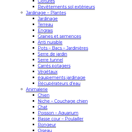
Clôtures
Revêtements sol extérieurs
Jardinage – Plantes
Jardinage
Terreau
Engrais
Graines et semences
Anti nuisible
Pots – Bacs – Jardinières
Serre de jardin
Serre tunnel
Carrés potagers
Végétaux
équipements jardinage
Récupérateurs d’eau
Animalerie
Chien
Niche – Couchage chien
Chat
Poisson – Aquarium
Basse cour – Poulailler
Rongeur
Oiseau