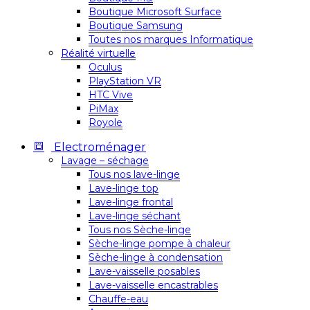
Boutique Microsoft Surface
Boutique Samsung
Toutes nos marques Informatique
Réalité virtuelle
Oculus
PlayStation VR
HTC Vive
PiMax
Royole
Electroménager
Lavage – séchage
Tous nos lave-linge
Lave-linge top
Lave-linge frontal
Lave-linge séchant
Tous nos Sèche-linge
Sèche-linge pompe à chaleur
Sèche-linge à condensation
Lave-vaisselle posables
Lave-vaisselle encastrables
Chauffe-eau