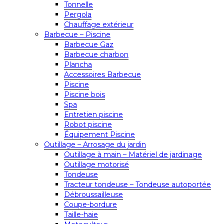
Tonnelle
Pergola
Chauffage extérieur
Barbecue – Piscine
Barbecue Gaz
Barbecue charbon
Plancha
Accessoires Barbecue
Piscine
Piscine bois
Spa
Entretien piscine
Robot piscine
Équipement Piscine
Outillage – Arrosage du jardin
Outillage à main – Matériel de jardinage
Outillage motorisé
Tondeuse
Tracteur tondeuse – Tondeuse autoportée
Débroussailleuse
Coupe-bordure
Taille-haie