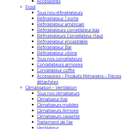
Accessoires
Froid
Tous nos réfrigérateurs
Réfrigérateur 1 porte
Réfrigérateur américain
Réfrigérateurs congélateur bas
Réfrigérateurs Congélateur Haut
Réfrigérateur encastrable
Réfrigérateur Bar
Réfrigérateur vitrine
Tous nos congélateurs
Congélateurs armoires
Congélateur coffre
Accessoires – Produits Ménagers – Pièces
détachées
Climatisation – Ventilation
Tous nos climatiseurs
Climatiseur fixe
Climatiseurs mobiles
Climatiseurs Armoire
Climatiseurs cassette
Traitement de l’air
Ventilateur