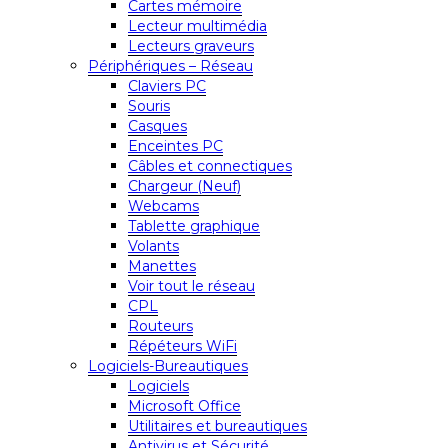
Cartes mémoire
Lecteur multimédia
Lecteurs graveurs
Périphériques – Réseau
Claviers PC
Souris
Casques
Enceintes PC
Câbles et connectiques
Chargeur (Neuf)
Webcams
Tablette graphique
Volants
Manettes
Voir tout le réseau
CPL
Routeurs
Répéteurs WiFi
Logiciels-Bureautiques
Logiciels
Microsoft Office
Utilitaires et bureautiques
Antivirus et Sécurité