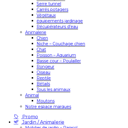
Serre tunnel
Carrés potagers
Végétaux
équipements jardinage
Récupérateurs d’eau
Animalerie
Chien
Niche – Couchage chien
Chat
Poisson – Aquarium
Basse cour – Poulailler
Rongeur
Oiseau
Reptile
Bétails
Tous les animaux
Animal
Moutons
Notre espace marques
Promo
Jardin / Animalerie
Mobilier de jardin – Parasol