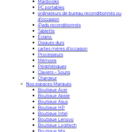
Macbooks
PC portables
ordinateurs de bureau reconditionnés ou
d’occasion
iPads reconditionnés
Tablette
Écrans
Disques durs
cartes mères d’occasion
Processeurs
Mémoire
Périphériques
Claviers – Souris
Chargeur
Nos espaces Marques
Boutique Acer
Boutique Apple
Boutique Asus
Boutique HP
Boutique Intel
Boutique Lenovo
Boutique Logitech
Boutique Msi