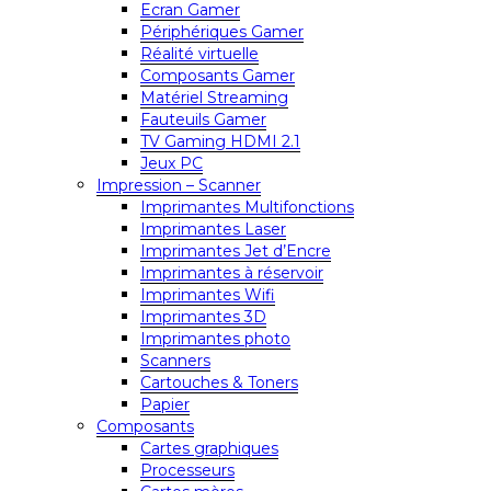
Ecran Gamer
Périphériques Gamer
Réalité virtuelle
Composants Gamer
Matériel Streaming
Fauteuils Gamer
TV Gaming HDMI 2.1
Jeux PC
Impression – Scanner
Imprimantes Multifonctions
Imprimantes Laser
Imprimantes Jet d’Encre
Imprimantes à réservoir
Imprimantes Wifi
Imprimantes 3D
Imprimantes photo
Scanners
Cartouches & Toners
Papier
Composants
Cartes graphiques
Processeurs