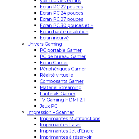
Voir tous les écrans
Ecran PC 22 pouces
Ecran PC 24 pouces
Ecran PC 27 pouces
Ecran PC 30 pouces et +
Ecran haute résolution
Ecran incurvé
Univers Gaming
PC portable Gamer
PC de bureau Gamer
Ecran Gamer
Périphériques Gamer
Réalité virtuelle
Composants Gamer
Matériel Streaming
Fauteuils Gamer
TV Gaming HDMI 2.1
Jeux PC
Impression – Scanner
Imprimantes Multifonctions
Imprimantes Laser
Imprimantes Jet d’Encre
Imprimantes à réservoir