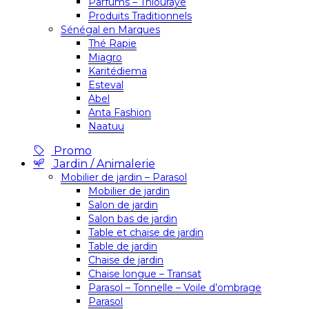
Parfums – Thiouraye
Produits Traditionnels
Sénégal en Marques
Thé Rapie
Miagro
Karitédiema
Esteval
Abel
Anta Fashion
Naatuu
Promo
Jardin / Animalerie
Mobilier de jardin – Parasol
Mobilier de jardin
Salon de jardin
Salon bas de jardin
Table et chaise de jardin
Table de jardin
Chaise de jardin
Chaise longue – Transat
Parasol – Tonnelle – Voile d’ombrage
Parasol