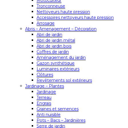
Motoculteur
Tronçonneuse
Nettoyeurs haute pression
Accessoires nettoyeurs haute pression
Arrosage
Abris – Amenagement – Décoration
Abri de jardin
Abri de jardin métal
Abri de jardin bois
Coffres de jardin
Aménagement du jardin
Gazon synthétique
Luminaires extérieurs
Clôtures
Revêtements sol extérieurs
Jardinage – Plantes
Jardinage
Terreau
Engrais
Graines et semences
Anti nuisible
Pots – Bacs – Jardinières
Serre de jardin