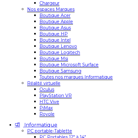
Chargeur
Nos espaces Marques
Boutique Acer
Boutique Apple
Boutique Asus
Boutique HP
Boutique Intel
Boutique Lenovo
Boutique Logitech
Boutique Msi
Boutique Microsoft Surface
Boutique Samsung
Toutes nos marques Informatique
Réalité virtuelle
Oculus
PlayStation VR
HTC Vive
PiMax
Royole
Informatique
PC portable-Tablette
PC Portables 12″ à 14″