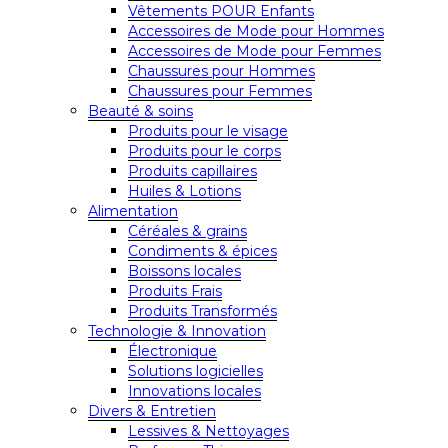
Vêtements POUR Enfants
Accessoires de Mode pour Hommes
Accessoires de Mode pour Femmes
Chaussures pour Hommes
Chaussures pour Femmes
Beauté & soins
Produits pour le visage
Produits pour le corps
Produits capillaires
Huiles & Lotions
Alimentation
Céréales & grains
Condiments & épices
Boissons locales
Produits Frais
Produits Transformés
Technologie & Innovation
Électronique
Solutions logicielles
Innovations locales
Divers & Entretien
Lessives & Nettoyages