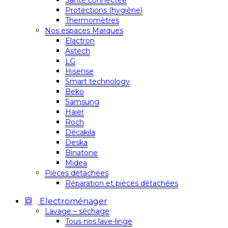
Santé connectée
Protections (hygiène)
Thermomètres
Nos espaces Marques
Elactron
Astech
LG
Hisense
Smart technology
Beko
Samsung
Haier
Roch
Décakila
Deska
Binatone
Midea
Pièces détachées
Réparation et pièces détachées
Electroménager
Lavage – séchage
Tous nos lave-linge