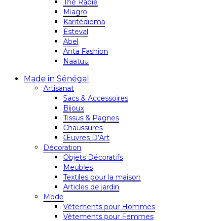
Thé Rapie
Miagro
Karitédiema
Esteval
Abel
Anta Fashion
Naatuu
Made in Sénégal
Artisanat
Sacs & Accessoires
Bijoux
Tissus & Pagnes
Chaussures
Œuvres D’Art
Décoration
Objets Décoratifs
Meubles
Textiles pour la maison
Articles de jardin
Mode
Vêtements pour Hommes
Vêtements pour Femmes