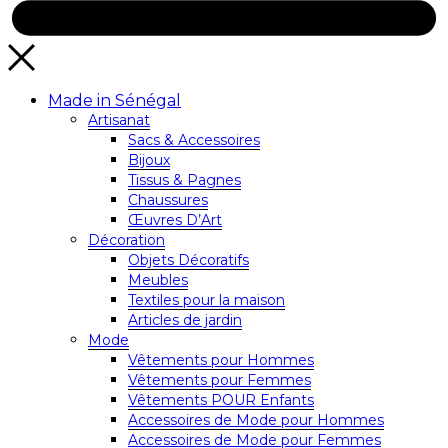
Made in Sénégal
Artisanat
Sacs & Accessoires
Bijoux
Tissus & Pagnes
Chaussures
Œuvres D’Art
Décoration
Objets Décoratifs
Meubles
Textiles pour la maison
Articles de jardin
Mode
Vêtements pour Hommes
Vêtements pour Femmes
Vêtements POUR Enfants
Accessoires de Mode pour Hommes
Accessoires de Mode pour Femmes