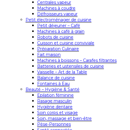
Centrales vapeur
Machines à coudre
Défroisseurs vapeur
Petit électroménager de cuisine
Petit déjeuner – Café
Machines à café à grain
Robots de cuisine
Cuisson et cuisine conviviale
Préparation Culinaire
Fait maison
Machines à boissons – Carafes filtrantes
Batteries et ustensiles de cuisine
Vaisselle – Art de la Table
Balance de cuisine
Fontaines à Eau
Beauté – Hygiène & Santé
Epilation féminine
Rasage masculin
Hygiène dentaire
Soin corps et visage
Soin, massage et bien-être
Pèse-Personnes