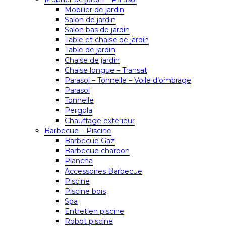
Mobilier de jardin
Salon de jardin
Salon bas de jardin
Table et chaise de jardin
Table de jardin
Chaise de jardin
Chaise longue – Transat
Parasol – Tonnelle – Voile d’ombrage
Parasol
Tonnelle
Pergola
Chauffage extérieur
Barbecue – Piscine
Barbecue Gaz
Barbecue charbon
Plancha
Accessoires Barbecue
Piscine
Piscine bois
Spa
Entretien piscine
Robot piscine