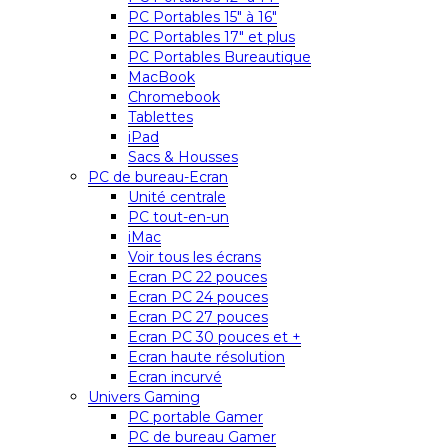
PC Portables 15″ à 16″
PC Portables 17″ et plus
PC Portables Bureautique
MacBook
Chromebook
Tablettes
iPad
Sacs & Housses
PC de bureau-Ecran
Unité centrale
PC tout-en-un
iMac
Voir tous les écrans
Ecran PC 22 pouces
Ecran PC 24 pouces
Ecran PC 27 pouces
Ecran PC 30 pouces et +
Ecran haute résolution
Ecran incurvé
Univers Gaming
PC portable Gamer
PC de bureau Gamer