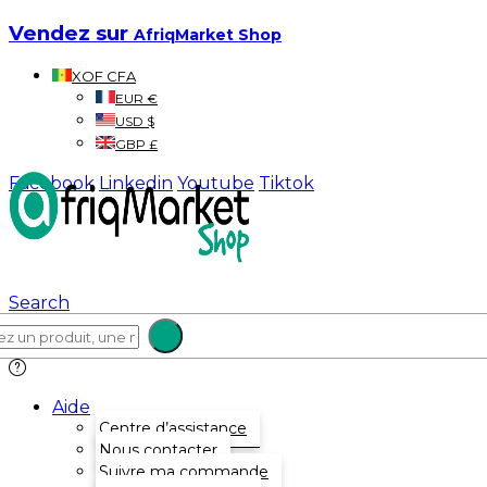
Vendez sur
AfriqMarket Shop
XOF CFA
EUR €
USD $
GBP £
Facebook
Linkedin
Youtube
Tiktok
Search
Aide
Centre d’assistance
Nous contacter
Suivre ma commande