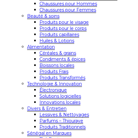
Chaussures pour Hommes
Chaussures pour Femmes
Beauté & soins
Produits pour le visage
Produits pour le corps
Produits capillaires
Huiles & Lotions
Alimentation
Céréales & grains
Condiments & épices
Boissons locales
Produits Frais
Produits Transformés
Technologie & Innovation
Électronique
Solutions logicielles
Innovations locales
Divers & Entretien
Lessives & Nettoyages
Parfums – Thiouraye
Produits Traditionnels
Sénégal en Marques