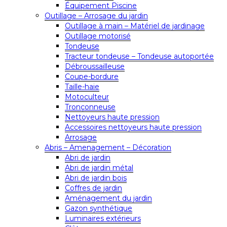
Équipement Piscine
Outillage – Arrosage du jardin
Outillage à main – Matériel de jardinage
Outillage motorisé
Tondeuse
Tracteur tondeuse – Tondeuse autoportée
Débroussailleuse
Coupe-bordure
Taille-haie
Motoculteur
Tronçonneuse
Nettoyeurs haute pression
Accessoires nettoyeurs haute pression
Arrosage
Abris – Amenagement – Décoration
Abri de jardin
Abri de jardin métal
Abri de jardin bois
Coffres de jardin
Aménagement du jardin
Gazon synthétique
Luminaires extérieurs