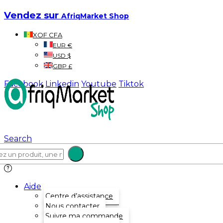
Vendez sur
AfriqMarket Shop
XOF CFA
EUR €
USD $
GBP £
Facebook
Linkedin
Youtube
Tiktok
Search
Aide
Centre d’assistance
Nous contacter
Suivre ma commande