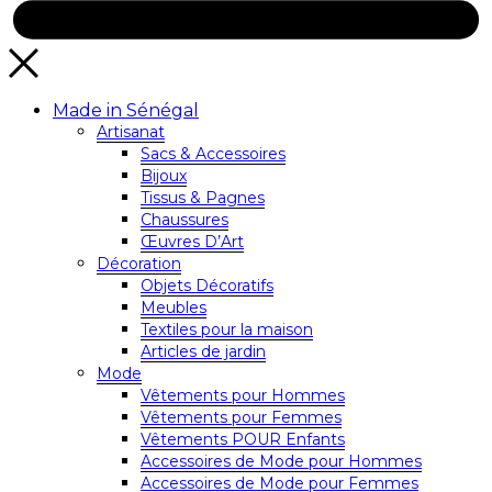
Made in Sénégal
Artisanat
Sacs & Accessoires
Bijoux
Tissus & Pagnes
Chaussures
Œuvres D’Art
Décoration
Objets Décoratifs
Meubles
Textiles pour la maison
Articles de jardin
Mode
Vêtements pour Hommes
Vêtements pour Femmes
Vêtements POUR Enfants
Accessoires de Mode pour Hommes
Accessoires de Mode pour Femmes