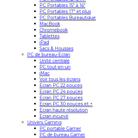
PC Portables 15″ à 16″
PC Portables 17″ et plus
PC Portables Bureautique
MacBook
Chromebook
Tablettes
iPad
Sacs & Housses
PC de bureau-Ecran
Unité centrale
PC tout-en-un
iMac
Voir tous les écrans
Ecran PC 22 pouces
Ecran PC 24 pouces
Ecran PC 27 pouces
Ecran PC 30 pouces et +
Ecran haute résolution
Ecran incurvé
Univers Gaming
PC portable Gamer
PC de bureau Gamer