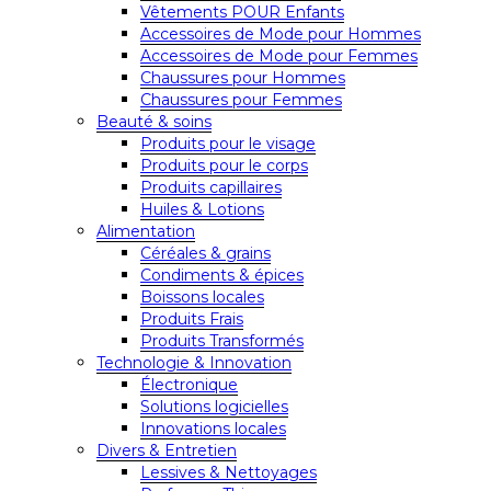
Vêtements POUR Enfants
Accessoires de Mode pour Hommes
Accessoires de Mode pour Femmes
Chaussures pour Hommes
Chaussures pour Femmes
Beauté & soins
Produits pour le visage
Produits pour le corps
Produits capillaires
Huiles & Lotions
Alimentation
Céréales & grains
Condiments & épices
Boissons locales
Produits Frais
Produits Transformés
Technologie & Innovation
Électronique
Solutions logicielles
Innovations locales
Divers & Entretien
Lessives & Nettoyages