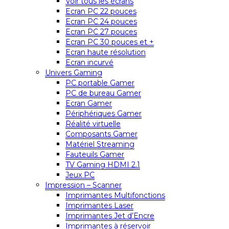
Voir tous les écrans
Ecran PC 22 pouces
Ecran PC 24 pouces
Ecran PC 27 pouces
Ecran PC 30 pouces et +
Ecran haute résolution
Ecran incurvé
Univers Gaming
PC portable Gamer
PC de bureau Gamer
Ecran Gamer
Périphériques Gamer
Réalité virtuelle
Composants Gamer
Matériel Streaming
Fauteuils Gamer
TV Gaming HDMI 2.1
Jeux PC
Impression – Scanner
Imprimantes Multifonctions
Imprimantes Laser
Imprimantes Jet d’Encre
Imprimantes à réservoir