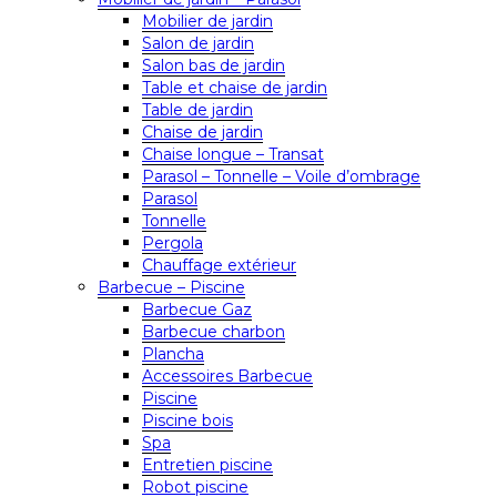
Mobilier de jardin
Salon de jardin
Salon bas de jardin
Table et chaise de jardin
Table de jardin
Chaise de jardin
Chaise longue – Transat
Parasol – Tonnelle – Voile d’ombrage
Parasol
Tonnelle
Pergola
Chauffage extérieur
Barbecue – Piscine
Barbecue Gaz
Barbecue charbon
Plancha
Accessoires Barbecue
Piscine
Piscine bois
Spa
Entretien piscine
Robot piscine