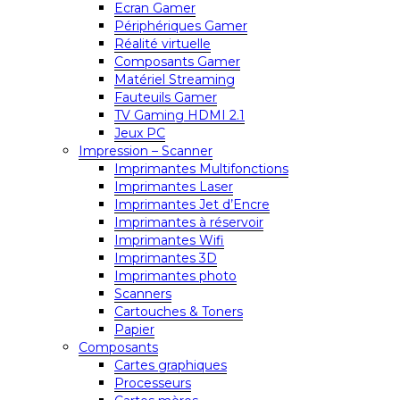
Ecran Gamer
Périphériques Gamer
Réalité virtuelle
Composants Gamer
Matériel Streaming
Fauteuils Gamer
TV Gaming HDMI 2.1
Jeux PC
Impression – Scanner
Imprimantes Multifonctions
Imprimantes Laser
Imprimantes Jet d’Encre
Imprimantes à réservoir
Imprimantes Wifi
Imprimantes 3D
Imprimantes photo
Scanners
Cartouches & Toners
Papier
Composants
Cartes graphiques
Processeurs