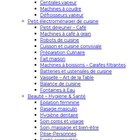
Centrales vapeur
Machines à coudre
Défroisseurs vapeur
Petit électroménager de cuisine
Petit déjeuner – Café
Machines à café à grain
Robots de cuisine
Cuisson et cuisine conviviale
Préparation Culinaire
Fait maison
Machines à boissons – Carafes filtrantes
Batteries et ustensiles de cuisine
Vaisselle – Art de la Table
Balance de cuisine
Fontaines à Eau
Beauté – Hygiène & Santé
Epilation féminine
Rasage masculin
Hygiène dentaire
Soin corps et visage
Soin, massage et bien-être
Pèse-Personnes