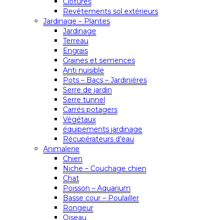
Clôtures
Revêtements sol extérieurs
Jardinage – Plantes
Jardinage
Terreau
Engrais
Graines et semences
Anti nuisible
Pots – Bacs – Jardinières
Serre de jardin
Serre tunnel
Carrés potagers
Végétaux
équipements jardinage
Récupérateurs d’eau
Animalerie
Chien
Niche – Couchage chien
Chat
Poisson – Aquarium
Basse cour – Poulailler
Rongeur
Oiseau