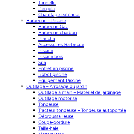
Tonnelle
Pergola
Chauffage extérieur
Barbecue – Piscine
Barbecue Gaz
Barbecue charbon
Plancha
Accessoires Barbecue
Piscine
Piscine bois
Spa
Entretien piscine
Robot piscine
Équipement Piscine
Outillage – Arrosage du jardin
Outillage à main – Matériel de jardinage
Outillage motorisé
Tondeuse
Tracteur tondeuse – Tondeuse autoportée
Débroussailleuse
Coupe-bordure
Taille-haie