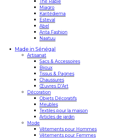
Thé Rapie
Miagro
Karitédiema
Esteval
Abel
Anta Fashion
Naatuu
Made in Sénégal
Artisanat
Sacs & Accessoires
Bijoux
Tissus & Pagnes
Chaussures
Œuvres D’Art
Décoration
Objets Décoratifs
Meubles
Textiles pour la maison
Articles de jardin
Mode
Vêtements pour Hommes
Vêtements pour Femmes