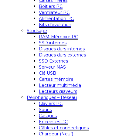
Cartes mères
Boitiers PC
Ventilateur PC
Alimentation PC
Kits d’évolution
Stockage
RAM-Mémoire PC
SSD internes
Disques durs internes
Disques durs externes
SSD Externes
Serveur NAS
Clé USB
Cartes mémoire
Lecteur multimédia
Lecteurs graveurs
Périphériques – Réseau
Claviers PC
Souris
Casques
Enceintes PC
Câbles et connectiques
Chargeur (Neuf)