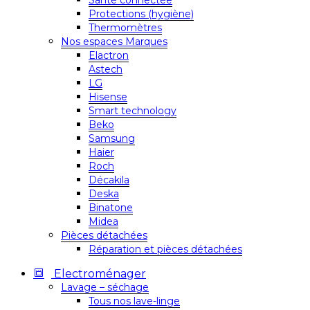
Santé connectée
Protections (hygiène)
Thermomètres
Nos espaces Marques
Elactron
Astech
LG
Hisense
Smart technology
Beko
Samsung
Haier
Roch
Décakila
Deska
Binatone
Midea
Pièces détachées
Réparation et pièces détachées
Electroménager
Lavage – séchage
Tous nos lave-linge