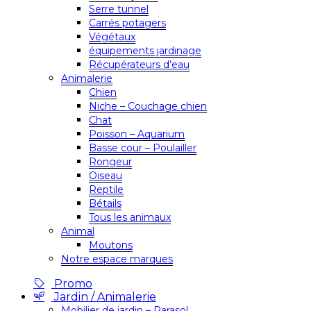
Serre tunnel
Carrés potagers
Végétaux
équipements jardinage
Récupérateurs d’eau
Animalerie
Chien
Niche – Couchage chien
Chat
Poisson – Aquarium
Basse cour – Poulailler
Rongeur
Oiseau
Reptile
Bétails
Tous les animaux
Animal
Moutons
Notre espace marques
Promo
Jardin / Animalerie
Mobilier de jardin – Parasol