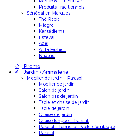
Parfums – Thiouraye
Produits Traditionnels
Sénégal en Marques
Thé Rapie
Miagro
Karitédiema
Esteval
Abel
Anta Fashion
Naatuu
Promo
Jardin / Animalerie
Mobilier de jardin – Parasol
Mobilier de jardin
Salon de jardin
Salon bas de jardin
Table et chaise de jardin
Table de jardin
Chaise de jardin
Chaise longue – Transat
Parasol – Tonnelle – Voile d’ombrage
Parasol