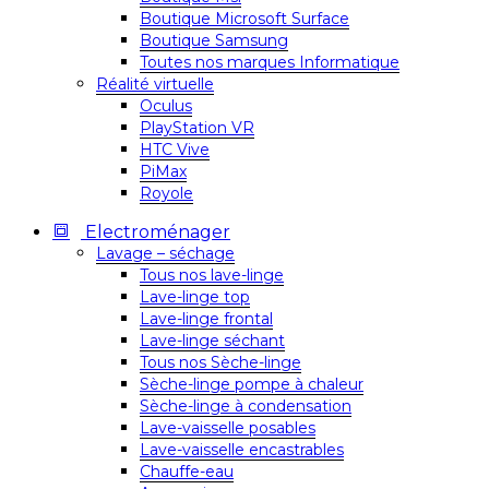
Boutique Microsoft Surface
Boutique Samsung
Toutes nos marques Informatique
Réalité virtuelle
Oculus
PlayStation VR
HTC Vive
PiMax
Royole
Electroménager
Lavage – séchage
Tous nos lave-linge
Lave-linge top
Lave-linge frontal
Lave-linge séchant
Tous nos Sèche-linge
Sèche-linge pompe à chaleur
Sèche-linge à condensation
Lave-vaisselle posables
Lave-vaisselle encastrables
Chauffe-eau