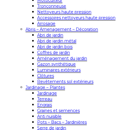
Motoculteur
Tronçonneuse
Nettoyeurs haute pression
Accessoires nettoyeurs haute pression
Arrosage
Abris – Amenagement – Décoration
Abri de jardin
Abri de jardin métal
Abri de jardin bois
Coffres de jardin
Aménagement du jardin
Gazon synthétique
Luminaires extérieurs
Clôtures
Revêtements sol extérieurs
Jardinage – Plantes
Jardinage
Terreau
Engrais
Graines et semences
Anti nuisible
Pots – Bacs – Jardinières
Serre de jardin