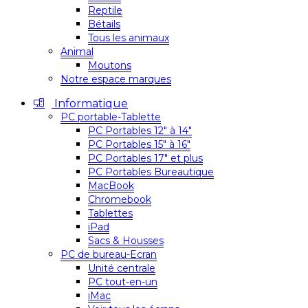
Reptile
Bétails
Tous les animaux
Animal
Moutons
Notre espace marques
Informatique
PC portable-Tablette
PC Portables 12″ à 14″
PC Portables 15″ à 16″
PC Portables 17″ et plus
PC Portables Bureautique
MacBook
Chromebook
Tablettes
iPad
Sacs & Housses
PC de bureau-Ecran
Unité centrale
PC tout-en-un
iMac