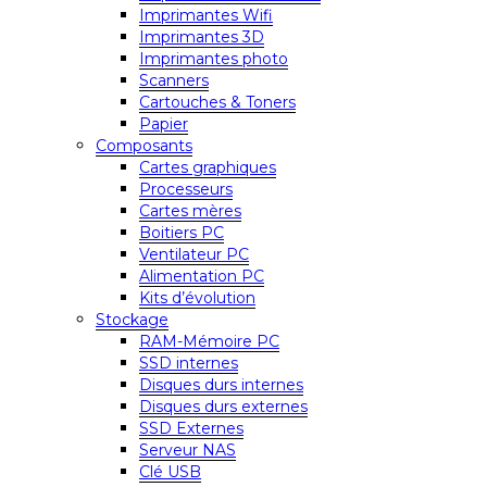
Imprimantes Wifi
Imprimantes 3D
Imprimantes photo
Scanners
Cartouches & Toners
Papier
Composants
Cartes graphiques
Processeurs
Cartes mères
Boitiers PC
Ventilateur PC
Alimentation PC
Kits d’évolution
Stockage
RAM-Mémoire PC
SSD internes
Disques durs internes
Disques durs externes
SSD Externes
Serveur NAS
Clé USB