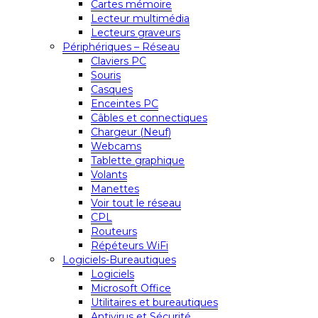
Cartes mémoire
Lecteur multimédia
Lecteurs graveurs
Périphériques – Réseau
Claviers PC
Souris
Casques
Enceintes PC
Câbles et connectiques
Chargeur (Neuf)
Webcams
Tablette graphique
Volants
Manettes
Voir tout le réseau
CPL
Routeurs
Répéteurs WiFi
Logiciels-Bureautiques
Logiciels
Microsoft Office
Utilitaires et bureautiques
Antivirus et Sécurité