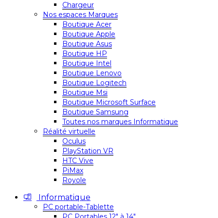
Chargeur
Nos espaces Marques
Boutique Acer
Boutique Apple
Boutique Asus
Boutique HP
Boutique Intel
Boutique Lenovo
Boutique Logitech
Boutique Msi
Boutique Microsoft Surface
Boutique Samsung
Toutes nos marques Informatique
Réalité virtuelle
Oculus
PlayStation VR
HTC Vive
PiMax
Royole
Informatique
PC portable-Tablette
PC Portables 12″ à 14″