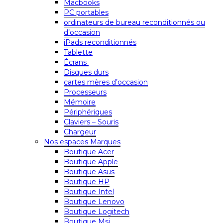
Macbooks
PC portables
ordinateurs de bureau reconditionnés ou
d’occasion
iPads reconditionnés
Tablette
Écrans
Disques durs
cartes mères d’occasion
Processeurs
Mémoire
Périphériques
Claviers – Souris
Chargeur
Nos espaces Marques
Boutique Acer
Boutique Apple
Boutique Asus
Boutique HP
Boutique Intel
Boutique Lenovo
Boutique Logitech
Boutique Msi