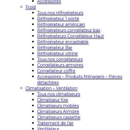
Accessoires
Froid
Tous nos réfrigérateurs
Réfrigérateur 1 porte
Réfrigérateur américain
Réfrigérateurs congélateur bas
Réfrigérateurs Congélateur Haut
Réfrigérateur encastrable
Réfrigérateur Bar
Réfrigérateur vitrine
Tous nos congélateurs
Congélateurs armoires
Congélateur coffre
Accessoires – Produits Ménagers – Pièces
détachées
Climatisation – Ventilation
Tous nos climatiseurs
Climatiseur fixe
Climatiseurs mobiles
Climatiseurs Armoire
Climatiseurs cassette
Traitement de l’air
Ventilateur