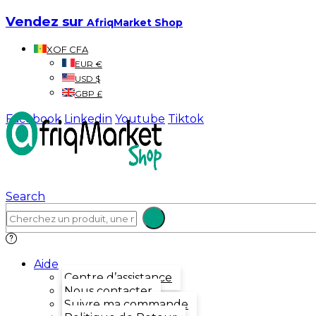
Vendez sur
AfriqMarket Shop
XOF CFA
EUR €
USD $
GBP £
Facebook
Linkedin
Youtube
Tiktok
Search
Aide
Centre d’assistance
Nous contacter
Suivre ma commande