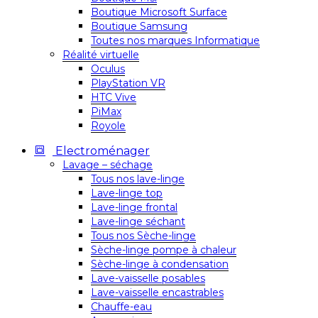
Boutique Microsoft Surface
Boutique Samsung
Toutes nos marques Informatique
Réalité virtuelle
Oculus
PlayStation VR
HTC Vive
PiMax
Royole
Electroménager
Lavage – séchage
Tous nos lave-linge
Lave-linge top
Lave-linge frontal
Lave-linge séchant
Tous nos Sèche-linge
Sèche-linge pompe à chaleur
Sèche-linge à condensation
Lave-vaisselle posables
Lave-vaisselle encastrables
Chauffe-eau