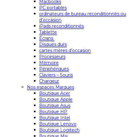
Macbooks
PC portables
ordinateurs de bureau reconditionnés ou
d’occasion
iPads reconditionnés
Tablette
Écrans
Disques durs
cartes mères d’occasion
Processeurs
Mémoire
Périphériques
Claviers – Souris
Chargeur
Nos espaces Marques
Boutique Acer
Boutique Apple
Boutique Asus
Boutique HP
Boutique Intel
Boutique Lenovo
Boutique Logitech
Boutique Msi