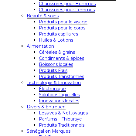
Chaussures pour Hommes
Chaussures pour Femmes
Beauté & soins
Produits pour le visage
Produits pour le corps
Produits capillaires
Huiles & Lotions
Alimentation
Céréales & grains
Condiments & épices
Boissons locales
Produits Frais
Produits Transformés
Technologie & Innovation
Électronique
Solutions logicielles
Innovations locales
Divers & Entretien
Lessives & Nettoyages
Parfums – Thiouraye
Produits Traditionnels
Sénégal en Marques