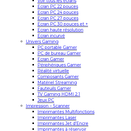
Voir tous les écrans
Ecran PC 22 pouces
Ecran PC 24 pouces
Ecran PC 27 pouces
Ecran PC 30 pouces et +
Ecran haute résolution
Ecran incurvé
Univers Gaming
PC portable Gamer
PC de bureau Gamer
Ecran Gamer
Périphériques Gamer
Réalité virtuelle
Composants Gamer
Matériel Streaming
Fauteuils Gamer
TV Gaming HDMI 2.1
Jeux PC
Impression – Scanner
Imprimantes Multifonctions
Imprimantes Laser
Imprimantes Jet d’Encre
Imprimantes à réservoir