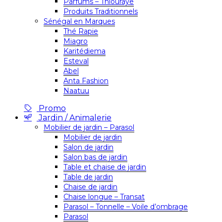
Parfums – Thiouraye
Produits Traditionnels
Sénégal en Marques
Thé Rapie
Miagro
Karitédiema
Esteval
Abel
Anta Fashion
Naatuu
Promo
Jardin / Animalerie
Mobilier de jardin – Parasol
Mobilier de jardin
Salon de jardin
Salon bas de jardin
Table et chaise de jardin
Table de jardin
Chaise de jardin
Chaise longue – Transat
Parasol – Tonnelle – Voile d’ombrage
Parasol