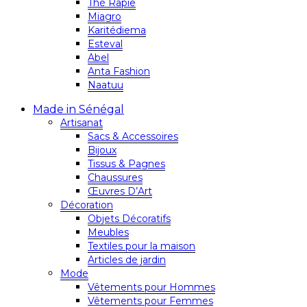
Thé Rapie
Miagro
Karitédiema
Esteval
Abel
Anta Fashion
Naatuu
Made in Sénégal
Artisanat
Sacs & Accessoires
Bijoux
Tissus & Pagnes
Chaussures
Œuvres D’Art
Décoration
Objets Décoratifs
Meubles
Textiles pour la maison
Articles de jardin
Mode
Vêtements pour Hommes
Vêtements pour Femmes