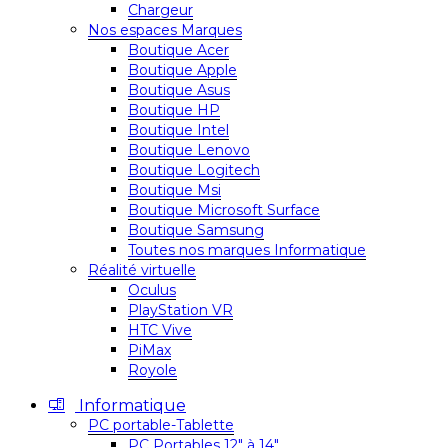
Chargeur
Nos espaces Marques
Boutique Acer
Boutique Apple
Boutique Asus
Boutique HP
Boutique Intel
Boutique Lenovo
Boutique Logitech
Boutique Msi
Boutique Microsoft Surface
Boutique Samsung
Toutes nos marques Informatique
Réalité virtuelle
Oculus
PlayStation VR
HTC Vive
PiMax
Royole
Informatique
PC portable-Tablette
PC Portables 12″ à 14″