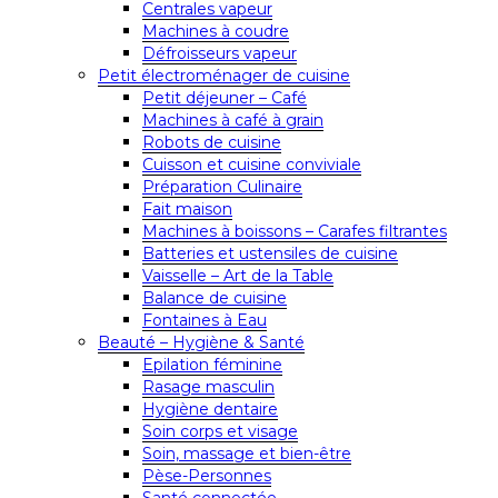
Centrales vapeur
Machines à coudre
Défroisseurs vapeur
Petit électroménager de cuisine
Petit déjeuner – Café
Machines à café à grain
Robots de cuisine
Cuisson et cuisine conviviale
Préparation Culinaire
Fait maison
Machines à boissons – Carafes filtrantes
Batteries et ustensiles de cuisine
Vaisselle – Art de la Table
Balance de cuisine
Fontaines à Eau
Beauté – Hygiène & Santé
Epilation féminine
Rasage masculin
Hygiène dentaire
Soin corps et visage
Soin, massage et bien-être
Pèse-Personnes