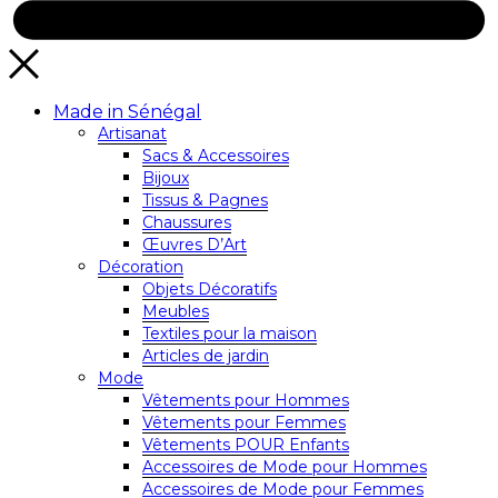
Made in Sénégal
Artisanat
Sacs & Accessoires
Bijoux
Tissus & Pagnes
Chaussures
Œuvres D’Art
Décoration
Objets Décoratifs
Meubles
Textiles pour la maison
Articles de jardin
Mode
Vêtements pour Hommes
Vêtements pour Femmes
Vêtements POUR Enfants
Accessoires de Mode pour Hommes
Accessoires de Mode pour Femmes