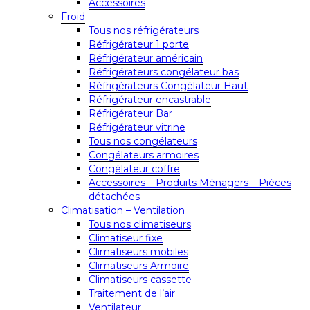
Accessoires
Froid
Tous nos réfrigérateurs
Réfrigérateur 1 porte
Réfrigérateur américain
Réfrigérateurs congélateur bas
Réfrigérateurs Congélateur Haut
Réfrigérateur encastrable
Réfrigérateur Bar
Réfrigérateur vitrine
Tous nos congélateurs
Congélateurs armoires
Congélateur coffre
Accessoires – Produits Ménagers – Pièces
détachées
Climatisation – Ventilation
Tous nos climatiseurs
Climatiseur fixe
Climatiseurs mobiles
Climatiseurs Armoire
Climatiseurs cassette
Traitement de l’air
Ventilateur