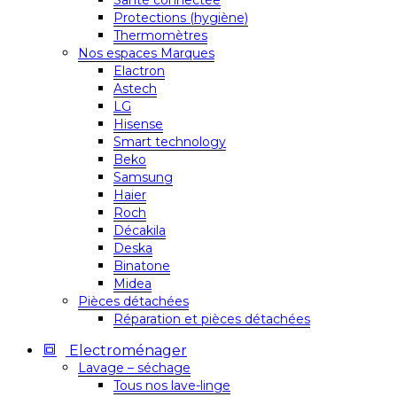
Santé connectée
Protections (hygiène)
Thermomètres
Nos espaces Marques
Elactron
Astech
LG
Hisense
Smart technology
Beko
Samsung
Haier
Roch
Décakila
Deska
Binatone
Midea
Pièces détachées
Réparation et pièces détachées
Electroménager
Lavage – séchage
Tous nos lave-linge