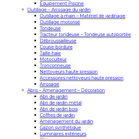
Équipement Piscine
Outillage – Arrosage du jardin
Outillage à main – Matériel de jardinage
Outillage motorisé
Tondeuse
Tracteur tondeuse – Tondeuse autoportée
Débroussailleuse
Coupe-bordure
Taille-haie
Motoculteur
Tronçonneuse
Nettoyeurs haute pression
Accessoires nettoyeurs haute pression
Arrosage
Abris – Amenagement – Décoration
Abri de jardin
Abri de jardin métal
Abri de jardin bois
Coffres de jardin
Aménagement du jardin
Gazon synthétique
Luminaires extérieurs