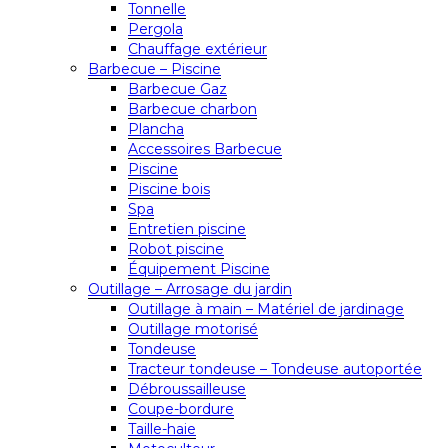
Tonnelle
Pergola
Chauffage extérieur
Barbecue – Piscine
Barbecue Gaz
Barbecue charbon
Plancha
Accessoires Barbecue
Piscine
Piscine bois
Spa
Entretien piscine
Robot piscine
Équipement Piscine
Outillage – Arrosage du jardin
Outillage à main – Matériel de jardinage
Outillage motorisé
Tondeuse
Tracteur tondeuse – Tondeuse autoportée
Débroussailleuse
Coupe-bordure
Taille-haie