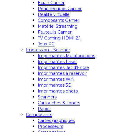
Ecran Gamer
Périphériques Gamer
Réalité virtuelle
Composants Gamer
Matériel Streaming
Fauteuils Gamer
TV Gaming HDMI 2.1
Jeux PC
Impression – Scanner
Imprimantes Multifonctions
Imprimantes Laser
Imprimantes Jet d’Encre
Imprimantes à réservoir
Imprimantes Wifi
Imprimantes 3D
Imprimantes photo
Scanners
Cartouches & Toners
Papier
Composants
Cartes graphiques
Processeurs