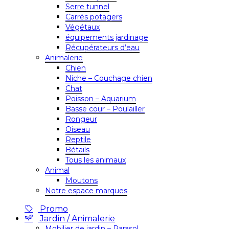
Serre tunnel
Carrés potagers
Végétaux
équipements jardinage
Récupérateurs d’eau
Animalerie
Chien
Niche – Couchage chien
Chat
Poisson – Aquarium
Basse cour – Poulailler
Rongeur
Oiseau
Reptile
Bétails
Tous les animaux
Animal
Moutons
Notre espace marques
Promo
Jardin / Animalerie
Mobilier de jardin – Parasol