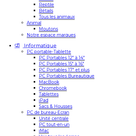
Reptile
Bétails
Tous les animaux
Animal
Moutons
Notre espace marques
Informatique
PC portable-Tablette
PC Portables 12″ à 14″
PC Portables 15″ à 16″
PC Portables 17″ et plus
PC Portables Bureautique
MacBook
Chromebook
Tablettes
iPad
Sacs & Housses
PC de bureau-Ecran
Unité centrale
PC tout-en-un
iMac