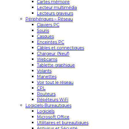
Cartes mémoire
Lecteur multimédia
Lecteurs graveurs
Périphériques – Réseau
Claviers PC
Souris
Casques
Enceintes PC
Câbles et connectiques
Chargeur (Neuf)
Webcams
Tablette graphique
Volants
Manettes
Voir tout le réseau
CPL
Routeurs
Répéteurs WiFi
Logiciels-Bureautiques
Logiciels
Microsoft Office
Utilitaires et bureautiques
Antivirus et Sécurité