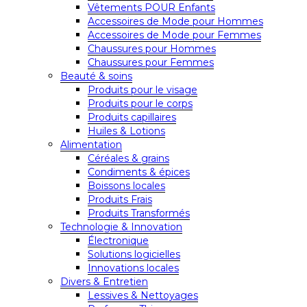
Vêtements POUR Enfants
Accessoires de Mode pour Hommes
Accessoires de Mode pour Femmes
Chaussures pour Hommes
Chaussures pour Femmes
Beauté & soins
Produits pour le visage
Produits pour le corps
Produits capillaires
Huiles & Lotions
Alimentation
Céréales & grains
Condiments & épices
Boissons locales
Produits Frais
Produits Transformés
Technologie & Innovation
Électronique
Solutions logicielles
Innovations locales
Divers & Entretien
Lessives & Nettoyages