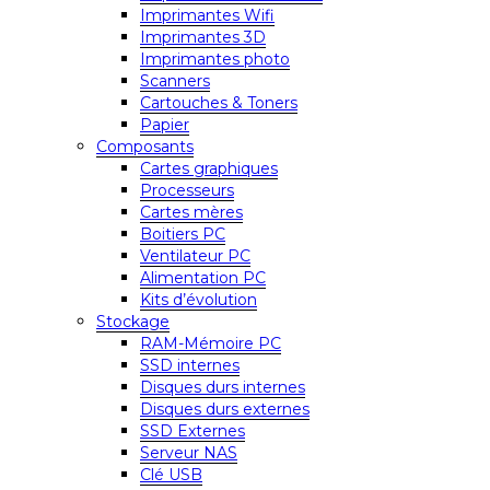
Imprimantes Wifi
Imprimantes 3D
Imprimantes photo
Scanners
Cartouches & Toners
Papier
Composants
Cartes graphiques
Processeurs
Cartes mères
Boitiers PC
Ventilateur PC
Alimentation PC
Kits d’évolution
Stockage
RAM-Mémoire PC
SSD internes
Disques durs internes
Disques durs externes
SSD Externes
Serveur NAS
Clé USB