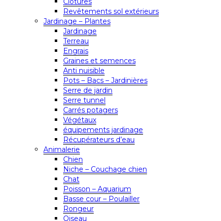
Clôtures
Revêtements sol extérieurs
Jardinage – Plantes
Jardinage
Terreau
Engrais
Graines et semences
Anti nuisible
Pots – Bacs – Jardinières
Serre de jardin
Serre tunnel
Carrés potagers
Végétaux
équipements jardinage
Récupérateurs d’eau
Animalerie
Chien
Niche – Couchage chien
Chat
Poisson – Aquarium
Basse cour – Poulailler
Rongeur
Oiseau