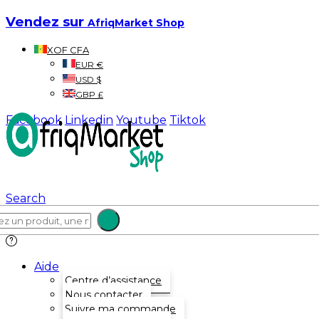
Vendez sur
AfriqMarket Shop
XOF CFA
EUR €
USD $
GBP £
Facebook
Linkedin
Youtube
Tiktok
Search
Aide
Centre d’assistance
Nous contacter
Suivre ma commande