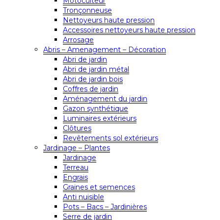
Motoculteur
Tronçonneuse
Nettoyeurs haute pression
Accessoires nettoyeurs haute pression
Arrosage
Abris – Amenagement – Décoration
Abri de jardin
Abri de jardin métal
Abri de jardin bois
Coffres de jardin
Aménagement du jardin
Gazon synthétique
Luminaires extérieurs
Clôtures
Revêtements sol extérieurs
Jardinage – Plantes
Jardinage
Terreau
Engrais
Graines et semences
Anti nuisible
Pots – Bacs – Jardinières
Serre de jardin