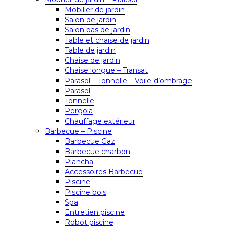
Mobilier de jardin
Salon de jardin
Salon bas de jardin
Table et chaise de jardin
Table de jardin
Chaise de jardin
Chaise longue – Transat
Parasol – Tonnelle – Voile d’ombrage
Parasol
Tonnelle
Pergola
Chauffage extérieur
Barbecue – Piscine
Barbecue Gaz
Barbecue charbon
Plancha
Accessoires Barbecue
Piscine
Piscine bois
Spa
Entretien piscine
Robot piscine