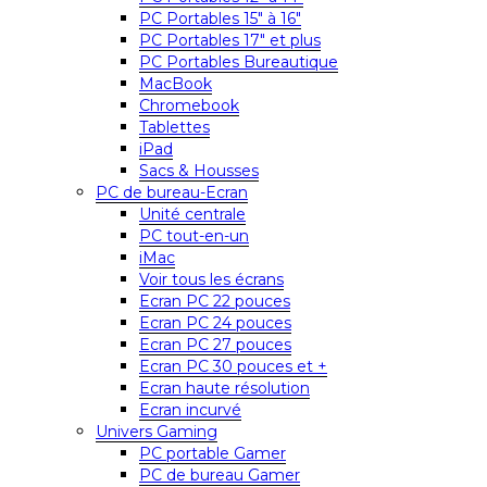
PC Portables 15″ à 16″
PC Portables 17″ et plus
PC Portables Bureautique
MacBook
Chromebook
Tablettes
iPad
Sacs & Housses
PC de bureau-Ecran
Unité centrale
PC tout-en-un
iMac
Voir tous les écrans
Ecran PC 22 pouces
Ecran PC 24 pouces
Ecran PC 27 pouces
Ecran PC 30 pouces et +
Ecran haute résolution
Ecran incurvé
Univers Gaming
PC portable Gamer
PC de bureau Gamer