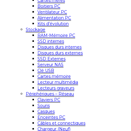
Cartes mères
Boitiers PC
Ventilateur PC
Alimentation PC
Kits d’évolution
Stockage
RAM-Mémoire PC
SSD internes
Disques durs internes
Disques durs externes
SSD Externes
Serveur NAS
Clé USB
Cartes mémoire
Lecteur multimédia
Lecteurs graveurs
Périphériques – Réseau
Claviers PC
Souris
Casques
Enceintes PC
Câbles et connectiques
Chargeur (Neuf)