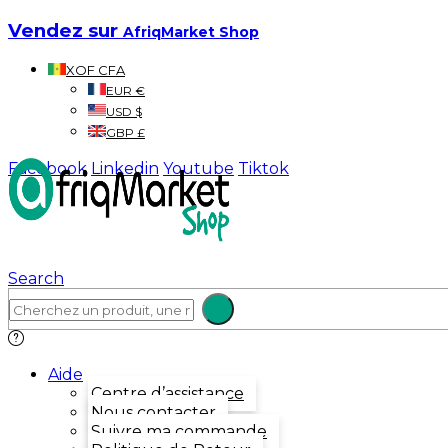
Vendez sur
AfriqMarket Shop
XOF CFA
EUR €
USD $
GBP £
Facebook
Linkedin
Youtube
Tiktok
Search
Aide
Centre d’assistance
Nous contacter
Suivre ma commande