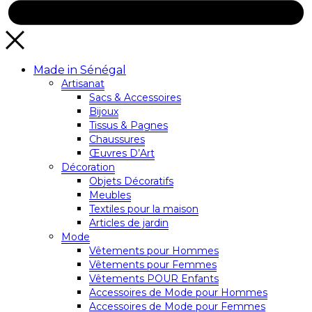
Made in Sénégal
Artisanat
Sacs & Accessoires
Bijoux
Tissus & Pagnes
Chaussures
Œuvres D’Art
Décoration
Objets Décoratifs
Meubles
Textiles pour la maison
Articles de jardin
Mode
Vêtements pour Hommes
Vêtements pour Femmes
Vêtements POUR Enfants
Accessoires de Mode pour Hommes
Accessoires de Mode pour Femmes