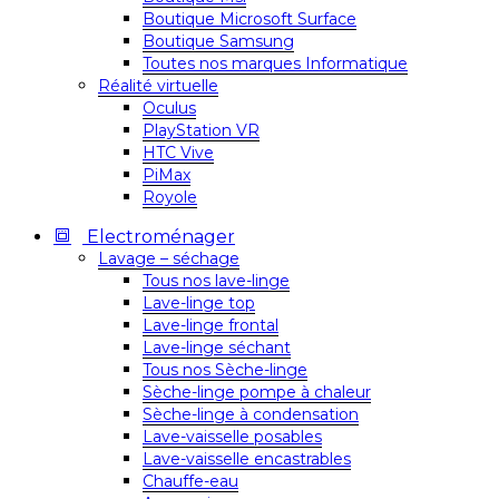
Boutique Microsoft Surface
Boutique Samsung
Toutes nos marques Informatique
Réalité virtuelle
Oculus
PlayStation VR
HTC Vive
PiMax
Royole
Electroménager
Lavage – séchage
Tous nos lave-linge
Lave-linge top
Lave-linge frontal
Lave-linge séchant
Tous nos Sèche-linge
Sèche-linge pompe à chaleur
Sèche-linge à condensation
Lave-vaisselle posables
Lave-vaisselle encastrables
Chauffe-eau