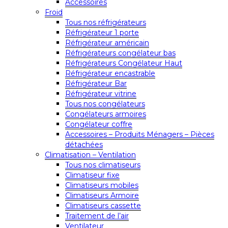
Accessoires
Froid
Tous nos réfrigérateurs
Réfrigérateur 1 porte
Réfrigérateur américain
Réfrigérateurs congélateur bas
Réfrigérateurs Congélateur Haut
Réfrigérateur encastrable
Réfrigérateur Bar
Réfrigérateur vitrine
Tous nos congélateurs
Congélateurs armoires
Congélateur coffre
Accessoires – Produits Ménagers – Pièces
détachées
Climatisation – Ventilation
Tous nos climatiseurs
Climatiseur fixe
Climatiseurs mobiles
Climatiseurs Armoire
Climatiseurs cassette
Traitement de l’air
Ventilateur