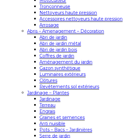
Motoculteur
Tronçonneuse
Nettoyeurs haute pression
Accessoires nettoyeurs haute pression
Arrosage
Abris – Amenagement – Décoration
Abri de jardin
Abri de jardin métal
Abri de jardin bois
Coffres de jardin
Aménagement du jardin
Gazon synthétique
Luminaires extérieurs
Clôtures
Revêtements sol extérieurs
Jardinage – Plantes
Jardinage
Terreau
Engrais
Graines et semences
Anti nuisible
Pots – Bacs – Jardinières
Serre de jardin