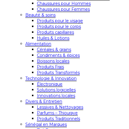
Chaussures pour Hommes
Chaussures pour Femmes
Beauté & soins
Produits pour le visage
Produits pour le corps
Produits capillaires
Huiles & Lotions
Alimentation
Céréales & grains
Condiments & épices
Boissons locales
Produits Frais
Produits Transformés
Technologie & Innovation
Électronique
Solutions logicielles
Innovations locales
Divers & Entretien
Lessives & Nettoyages
Parfums – Thiouraye
Produits Traditionnels
Sénégal en Marques