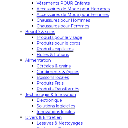
Vêtements POUR Enfants
Accessoires de Mode pour Hommes
Accessoires de Mode pour Femmes
Chaussures pour Hommes
Chaussures pour Femmes
Beauté & soins
Produits pour le visage
Produits pour le corps
Produits capillaires
Huiles & Lotions
Alimentation
Céréales & grains
Condiments & épices
Boissons locales
Produits Frais
Produits Transformés
Technologie & Innovation
Électronique
Solutions logicielles
Innovations locales
Divers & Entretien
Lessives & Nettoyages