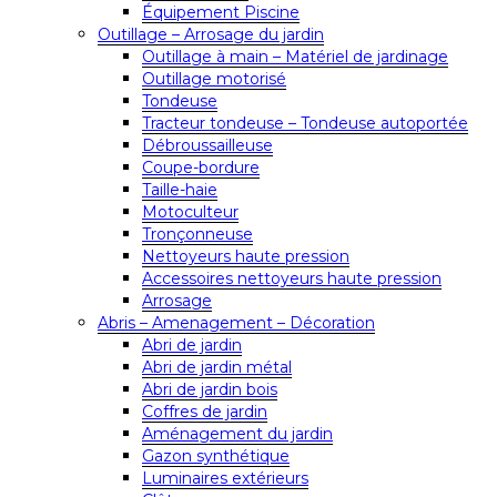
Équipement Piscine
Outillage – Arrosage du jardin
Outillage à main – Matériel de jardinage
Outillage motorisé
Tondeuse
Tracteur tondeuse – Tondeuse autoportée
Débroussailleuse
Coupe-bordure
Taille-haie
Motoculteur
Tronçonneuse
Nettoyeurs haute pression
Accessoires nettoyeurs haute pression
Arrosage
Abris – Amenagement – Décoration
Abri de jardin
Abri de jardin métal
Abri de jardin bois
Coffres de jardin
Aménagement du jardin
Gazon synthétique
Luminaires extérieurs