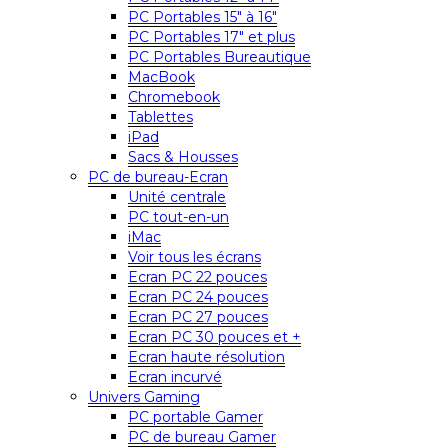
PC Portables 15″ à 16″
PC Portables 17″ et plus
PC Portables Bureautique
MacBook
Chromebook
Tablettes
iPad
Sacs & Housses
PC de bureau-Ecran
Unité centrale
PC tout-en-un
iMac
Voir tous les écrans
Ecran PC 22 pouces
Ecran PC 24 pouces
Ecran PC 27 pouces
Ecran PC 30 pouces et +
Ecran haute résolution
Ecran incurvé
Univers Gaming
PC portable Gamer
PC de bureau Gamer