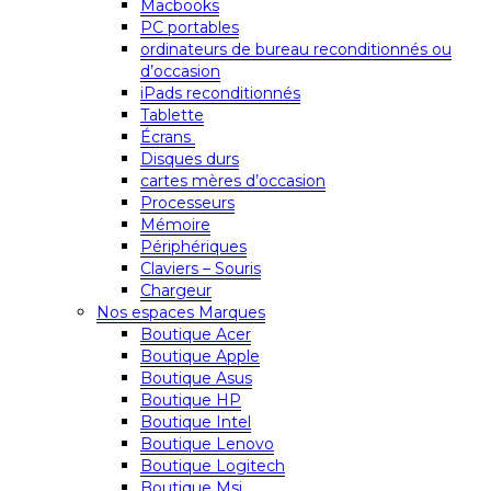
Macbooks
PC portables
ordinateurs de bureau reconditionnés ou
d’occasion
iPads reconditionnés
Tablette
Écrans
Disques durs
cartes mères d’occasion
Processeurs
Mémoire
Périphériques
Claviers – Souris
Chargeur
Nos espaces Marques
Boutique Acer
Boutique Apple
Boutique Asus
Boutique HP
Boutique Intel
Boutique Lenovo
Boutique Logitech
Boutique Msi