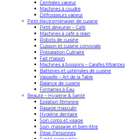
Centrales vapeur
Machines à coudre
Défroisseurs vapeur
Petit électroménager de cuisine
Petit déjeuner – Café
Machines à café à grain
Robots de cuisine
Cuisson et cuisine conviviale
Préparation Culinaire
Fait maison
Machines à boissons – Carafes filtrantes
Batteries et ustensiles de cuisine
Vaisselle – Art de la Table
Balance de cuisine
Fontaines à Eau
Beauté – Hygiène & Santé
Epilation féminine
Rasage masculin
Hygiène dentaire
Soin corps et visage
Soin, massage et bien-être
Pèse-Personnes