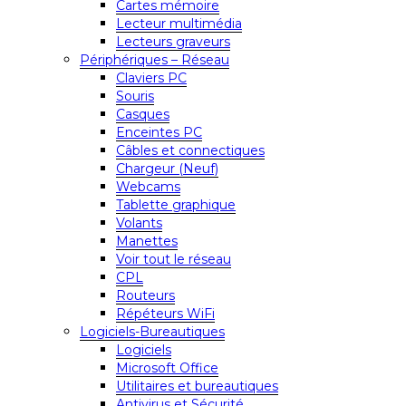
Cartes mémoire
Lecteur multimédia
Lecteurs graveurs
Périphériques – Réseau
Claviers PC
Souris
Casques
Enceintes PC
Câbles et connectiques
Chargeur (Neuf)
Webcams
Tablette graphique
Volants
Manettes
Voir tout le réseau
CPL
Routeurs
Répéteurs WiFi
Logiciels-Bureautiques
Logiciels
Microsoft Office
Utilitaires et bureautiques
Antivirus et Sécurité