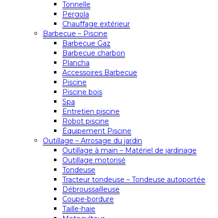
Tonnelle
Pergola
Chauffage extérieur
Barbecue – Piscine
Barbecue Gaz
Barbecue charbon
Plancha
Accessoires Barbecue
Piscine
Piscine bois
Spa
Entretien piscine
Robot piscine
Équipement Piscine
Outillage – Arrosage du jardin
Outillage à main – Matériel de jardinage
Outillage motorisé
Tondeuse
Tracteur tondeuse – Tondeuse autoportée
Débroussailleuse
Coupe-bordure
Taille-haie