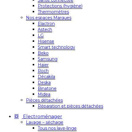
Santé connectée
Protections (hygiène)
Thermomètres
Nos espaces Marques
Elactron
Astech
LG
Hisense
Smart technology
Beko
Samsung
Haier
Roch
Décakila
Deska
Binatone
Midea
Pièces détachées
Réparation et pièces détachées
Electroménager
Lavage – séchage
Tous nos lave-linge