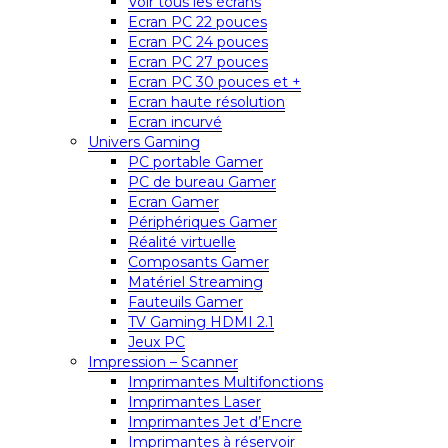
Voir tous les écrans
Ecran PC 22 pouces
Ecran PC 24 pouces
Ecran PC 27 pouces
Ecran PC 30 pouces et +
Ecran haute résolution
Ecran incurvé
Univers Gaming
PC portable Gamer
PC de bureau Gamer
Ecran Gamer
Périphériques Gamer
Réalité virtuelle
Composants Gamer
Matériel Streaming
Fauteuils Gamer
TV Gaming HDMI 2.1
Jeux PC
Impression – Scanner
Imprimantes Multifonctions
Imprimantes Laser
Imprimantes Jet d’Encre
Imprimantes à réservoir