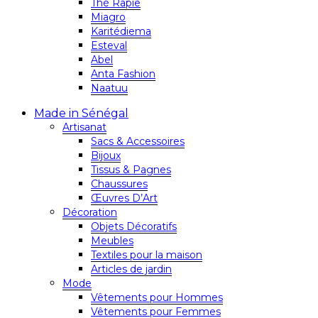
Thé Rapie
Miagro
Karitédiema
Esteval
Abel
Anta Fashion
Naatuu
Made in Sénégal
Artisanat
Sacs & Accessoires
Bijoux
Tissus & Pagnes
Chaussures
Œuvres D’Art
Décoration
Objets Décoratifs
Meubles
Textiles pour la maison
Articles de jardin
Mode
Vêtements pour Hommes
Vêtements pour Femmes