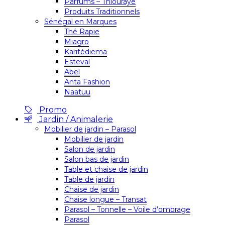
Parfums – Thiouraye
Produits Traditionnels
Sénégal en Marques
Thé Rapie
Miagro
Karitédiema
Esteval
Abel
Anta Fashion
Naatuu
Promo
Jardin / Animalerie
Mobilier de jardin – Parasol
Mobilier de jardin
Salon de jardin
Salon bas de jardin
Table et chaise de jardin
Table de jardin
Chaise de jardin
Chaise longue – Transat
Parasol – Tonnelle – Voile d’ombrage
Parasol