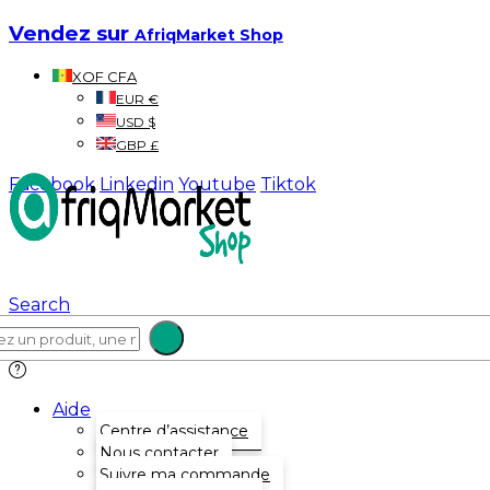
Vendez sur
AfriqMarket Shop
XOF CFA
EUR €
USD $
GBP £
Facebook
Linkedin
Youtube
Tiktok
Search
Aide
Centre d’assistance
Nous contacter
Suivre ma commande