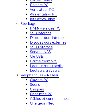
Cartes mères
Boitiers PC
Ventilateur PC
Alimentation PC
Kits d’évolution
Stockage
RAM-Mémoire PC
SSD internes
Disques durs internes
Disques durs externes
SSD Externes
Serveur NAS
Clé USB
Cartes mémoire
Lecteur multimédia
Lecteurs graveurs
Périphériques – Réseau
Claviers PC
Souris
Casques
Enceintes PC
Câbles et connectiques
Chargeur (Neuf)