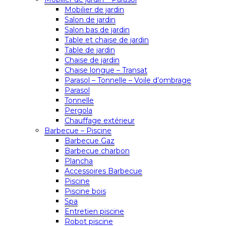
Mobilier de jardin
Salon de jardin
Salon bas de jardin
Table et chaise de jardin
Table de jardin
Chaise de jardin
Chaise longue – Transat
Parasol – Tonnelle – Voile d’ombrage
Parasol
Tonnelle
Pergola
Chauffage extérieur
Barbecue – Piscine
Barbecue Gaz
Barbecue charbon
Plancha
Accessoires Barbecue
Piscine
Piscine bois
Spa
Entretien piscine
Robot piscine