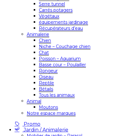
Serre tunnel
Carrés potagers
Végétaux
équipements jardinage
Récupérateurs d’eau
Animalerie
Chien
Niche – Couchage chien
Chat
Poisson – Aquarium
Basse cour – Poulailler
Rongeur
Oiseau
Reptile
Bétails
Tous les animaux
Animal
Moutons
Notre espace marques
Promo
Jardin / Animalerie
Mobilier de jardin – Parasol