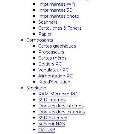
Imprimantes Wifi
Imprimantes 3D
Imprimantes photo
Scanners
Cartouches & Toners
Papier
Composants
Cartes graphiques
Processeurs
Cartes mères
Boitiers PC
Ventilateur PC
Alimentation PC
Kits d’évolution
Stockage
RAM-Mémoire PC
SSD internes
Disques durs internes
Disques durs externes
SSD Externes
Serveur NAS
Clé USB