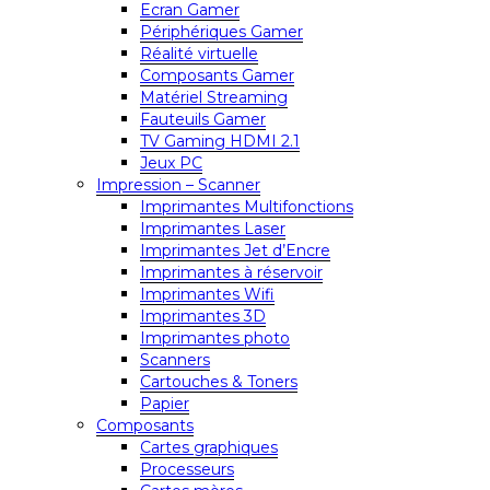
Ecran Gamer
Périphériques Gamer
Réalité virtuelle
Composants Gamer
Matériel Streaming
Fauteuils Gamer
TV Gaming HDMI 2.1
Jeux PC
Impression – Scanner
Imprimantes Multifonctions
Imprimantes Laser
Imprimantes Jet d’Encre
Imprimantes à réservoir
Imprimantes Wifi
Imprimantes 3D
Imprimantes photo
Scanners
Cartouches & Toners
Papier
Composants
Cartes graphiques
Processeurs