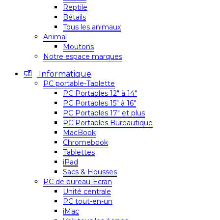
Reptile
Bétails
Tous les animaux
Animal
Moutons
Notre espace marques
Informatique
PC portable-Tablette
PC Portables 12″ à 14″
PC Portables 15″ à 16″
PC Portables 17″ et plus
PC Portables Bureautique
MacBook
Chromebook
Tablettes
iPad
Sacs & Housses
PC de bureau-Ecran
Unité centrale
PC tout-en-un
iMac