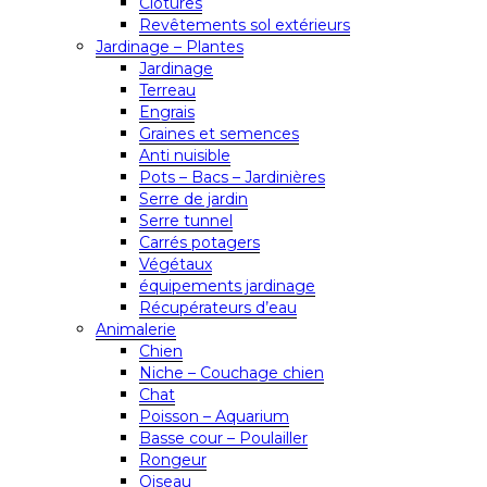
Clôtures
Revêtements sol extérieurs
Jardinage – Plantes
Jardinage
Terreau
Engrais
Graines et semences
Anti nuisible
Pots – Bacs – Jardinières
Serre de jardin
Serre tunnel
Carrés potagers
Végétaux
équipements jardinage
Récupérateurs d’eau
Animalerie
Chien
Niche – Couchage chien
Chat
Poisson – Aquarium
Basse cour – Poulailler
Rongeur
Oiseau