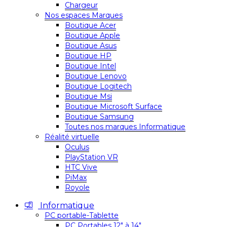
Chargeur
Nos espaces Marques
Boutique Acer
Boutique Apple
Boutique Asus
Boutique HP
Boutique Intel
Boutique Lenovo
Boutique Logitech
Boutique Msi
Boutique Microsoft Surface
Boutique Samsung
Toutes nos marques Informatique
Réalité virtuelle
Oculus
PlayStation VR
HTC Vive
PiMax
Royole
Informatique
PC portable-Tablette
PC Portables 12″ à 14″