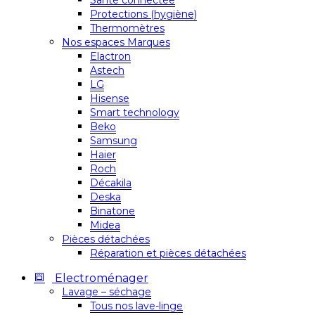
Santé connectée
Protections (hygiène)
Thermomètres
Nos espaces Marques
Elactron
Astech
LG
Hisense
Smart technology
Beko
Samsung
Haier
Roch
Décakila
Deska
Binatone
Midea
Pièces détachées
Réparation et pièces détachées
Electroménager
Lavage – séchage
Tous nos lave-linge