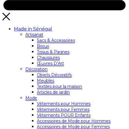
Made in Sénégal
Artisanat
Sacs & Accessoires
Bijoux
Tissus & Pagnes
Chaussures
Œuvres D’Art
Décoration
Objets Décoratifs
Meubles
Textiles pour la maison
Articles de jardin
Mode
Vêtements pour Hommes
Vêtements pour Femmes
Vêtements POUR Enfants
Accessoires de Mode pour Hommes
Accessoires de Mode pour Femmes