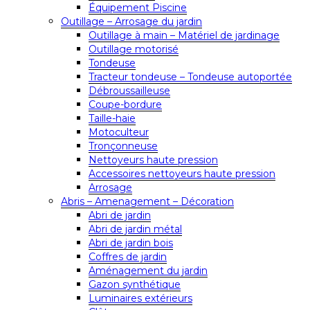
Équipement Piscine
Outillage – Arrosage du jardin
Outillage à main – Matériel de jardinage
Outillage motorisé
Tondeuse
Tracteur tondeuse – Tondeuse autoportée
Débroussailleuse
Coupe-bordure
Taille-haie
Motoculteur
Tronçonneuse
Nettoyeurs haute pression
Accessoires nettoyeurs haute pression
Arrosage
Abris – Amenagement – Décoration
Abri de jardin
Abri de jardin métal
Abri de jardin bois
Coffres de jardin
Aménagement du jardin
Gazon synthétique
Luminaires extérieurs