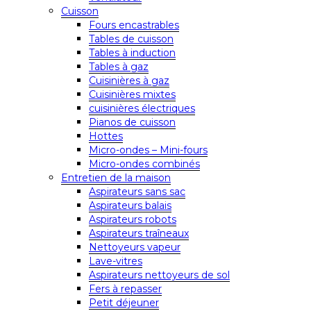
Cuisson
Fours encastrables
Tables de cuisson
Tables à induction
Tables à gaz
Cuisinières à gaz
Cuisinières mixtes
cuisinières électriques
Pianos de cuisson
Hottes
Micro-ondes – Mini-fours
Micro-ondes combinés
Entretien de la maison
Aspirateurs sans sac
Aspirateurs balais
Aspirateurs robots
Aspirateurs traîneaux
Nettoyeurs vapeur
Lave-vitres
Aspirateurs nettoyeurs de sol
Fers à repasser
Petit déjeuner