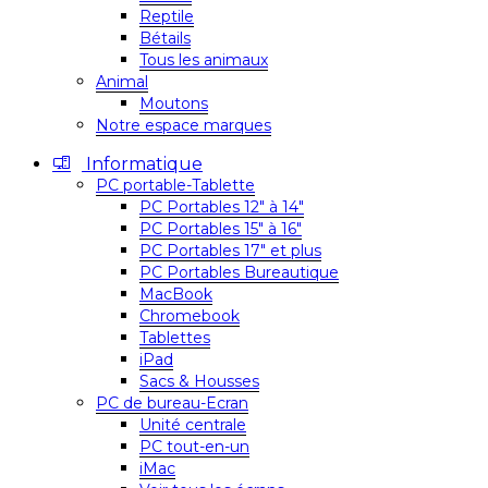
Reptile
Bétails
Tous les animaux
Animal
Moutons
Notre espace marques
Informatique
PC portable-Tablette
PC Portables 12″ à 14″
PC Portables 15″ à 16″
PC Portables 17″ et plus
PC Portables Bureautique
MacBook
Chromebook
Tablettes
iPad
Sacs & Housses
PC de bureau-Ecran
Unité centrale
PC tout-en-un
iMac