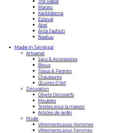
Thé Rapie
Miagro
Karitédiema
Esteval
Abel
Anta Fashion
Naatuu
Made in Sénégal
Artisanat
Sacs & Accessoires
Bijoux
Tissus & Pagnes
Chaussures
Œuvres D’Art
Décoration
Objets Décoratifs
Meubles
Textiles pour la maison
Articles de jardin
Mode
Vêtements pour Hommes
Vêtements pour Femmes