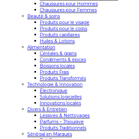
Chaussures pour Hommes
Chaussures pour Femmes
Beauté & soins
Produits pour le visage
Produits pour le corps
Produits capillaires
Huiles & Lotions
Alimentation
Céréales & grains
Condiments & épices
Boissons locales
Produits Frais
Produits Transformés
Technologie & Innovation
Électronique
Solutions logicielles
Innovations locales
Divers & Entretien
Lessives & Nettoyages
Parfums – Thiouraye
Produits Traditionnels
Sénégal en Marques