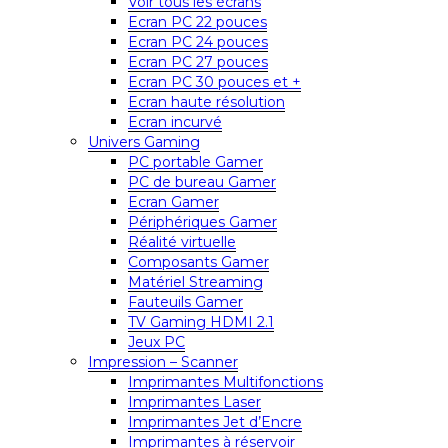
Voir tous les écrans
Ecran PC 22 pouces
Ecran PC 24 pouces
Ecran PC 27 pouces
Ecran PC 30 pouces et +
Ecran haute résolution
Ecran incurvé
Univers Gaming
PC portable Gamer
PC de bureau Gamer
Ecran Gamer
Périphériques Gamer
Réalité virtuelle
Composants Gamer
Matériel Streaming
Fauteuils Gamer
TV Gaming HDMI 2.1
Jeux PC
Impression – Scanner
Imprimantes Multifonctions
Imprimantes Laser
Imprimantes Jet d’Encre
Imprimantes à réservoir