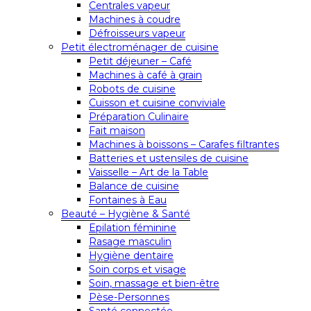
Centrales vapeur
Machines à coudre
Défroisseurs vapeur
Petit électroménager de cuisine
Petit déjeuner – Café
Machines à café à grain
Robots de cuisine
Cuisson et cuisine conviviale
Préparation Culinaire
Fait maison
Machines à boissons – Carafes filtrantes
Batteries et ustensiles de cuisine
Vaisselle – Art de la Table
Balance de cuisine
Fontaines à Eau
Beauté – Hygiène & Santé
Epilation féminine
Rasage masculin
Hygiène dentaire
Soin corps et visage
Soin, massage et bien-être
Pèse-Personnes