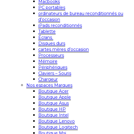
Macbooks
PC portables
ordinateurs de bureau reconditionnés ou
d’occasion
iPads reconditionnés
Tablette
Écrans
Disques durs
cartes mères d’occasion
Processeurs
Mémoire
Périphériques
Claviers – Souris
Chargeur
Nos espaces Marques
Boutique Acer
Boutique Apple
Boutique Asus
Boutique HP
Boutique Intel
Boutique Lenovo
Boutique Logitech
Boutique Msi