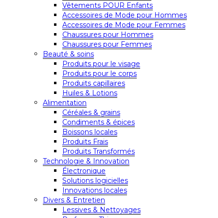
Vêtements POUR Enfants
Accessoires de Mode pour Hommes
Accessoires de Mode pour Femmes
Chaussures pour Hommes
Chaussures pour Femmes
Beauté & soins
Produits pour le visage
Produits pour le corps
Produits capillaires
Huiles & Lotions
Alimentation
Céréales & grains
Condiments & épices
Boissons locales
Produits Frais
Produits Transformés
Technologie & Innovation
Électronique
Solutions logicielles
Innovations locales
Divers & Entretien
Lessives & Nettoyages