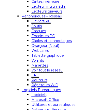
Cartes mémoire
Lecteur multimédia
Lecteurs graveurs
Périphériques – Réseau
Claviers PC
Souris
Casques
Enceintes PC
Câbles et connectiques
Chargeur (Neuf)
Webcams
Tablette graphique
Volants
Manettes
Voir tout le réseau
CPL
Routeurs
Répéteurs WiFi
Logiciels-Bureautiques
Logiciels
Microsoft Office
Utilitaires et bureautiques
Antivirus et Sécurité