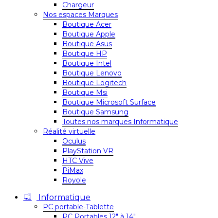
Chargeur
Nos espaces Marques
Boutique Acer
Boutique Apple
Boutique Asus
Boutique HP
Boutique Intel
Boutique Lenovo
Boutique Logitech
Boutique Msi
Boutique Microsoft Surface
Boutique Samsung
Toutes nos marques Informatique
Réalité virtuelle
Oculus
PlayStation VR
HTC Vive
PiMax
Royole
Informatique
PC portable-Tablette
PC Portables 12″ à 14″