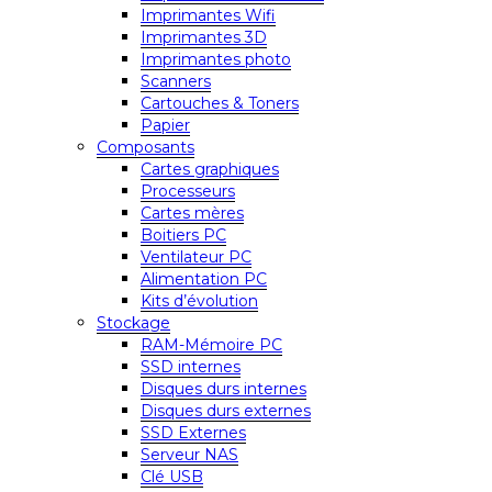
Imprimantes Wifi
Imprimantes 3D
Imprimantes photo
Scanners
Cartouches & Toners
Papier
Composants
Cartes graphiques
Processeurs
Cartes mères
Boitiers PC
Ventilateur PC
Alimentation PC
Kits d’évolution
Stockage
RAM-Mémoire PC
SSD internes
Disques durs internes
Disques durs externes
SSD Externes
Serveur NAS
Clé USB