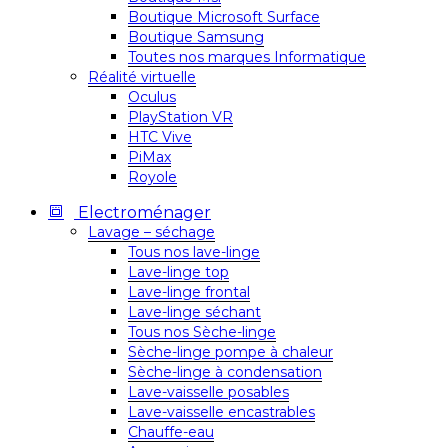
Boutique Microsoft Surface
Boutique Samsung
Toutes nos marques Informatique
Réalité virtuelle
Oculus
PlayStation VR
HTC Vive
PiMax
Royole
Electroménager
Lavage – séchage
Tous nos lave-linge
Lave-linge top
Lave-linge frontal
Lave-linge séchant
Tous nos Sèche-linge
Sèche-linge pompe à chaleur
Sèche-linge à condensation
Lave-vaisselle posables
Lave-vaisselle encastrables
Chauffe-eau