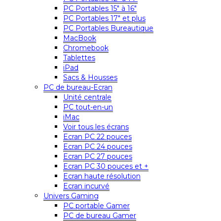
PC Portables 15″ à 16″
PC Portables 17″ et plus
PC Portables Bureautique
MacBook
Chromebook
Tablettes
iPad
Sacs & Housses
PC de bureau-Ecran
Unité centrale
PC tout-en-un
iMac
Voir tous les écrans
Ecran PC 22 pouces
Ecran PC 24 pouces
Ecran PC 27 pouces
Ecran PC 30 pouces et +
Ecran haute résolution
Ecran incurvé
Univers Gaming
PC portable Gamer
PC de bureau Gamer