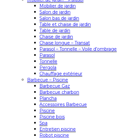
Mobilier de jardin
Salon de jardin
Salon bas de jardin
Table et chaise de jardin
Table de jardin
Chaise de jardin
Chaise longue – Transat
Parasol – Tonnelle – Voile d’ombrage
Parasol
Tonnelle
Pergola
Chauffage extérieur
Barbecue – Piscine
Barbecue Gaz
Barbecue charbon
Plancha
Accessoires Barbecue
Piscine
Piscine bois
Spa
Entretien piscine
Robot piscine