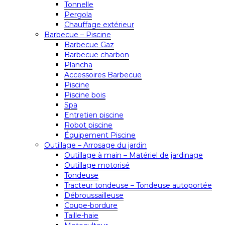
Tonnelle
Pergola
Chauffage extérieur
Barbecue – Piscine
Barbecue Gaz
Barbecue charbon
Plancha
Accessoires Barbecue
Piscine
Piscine bois
Spa
Entretien piscine
Robot piscine
Équipement Piscine
Outillage – Arrosage du jardin
Outillage à main – Matériel de jardinage
Outillage motorisé
Tondeuse
Tracteur tondeuse – Tondeuse autoportée
Débroussailleuse
Coupe-bordure
Taille-haie