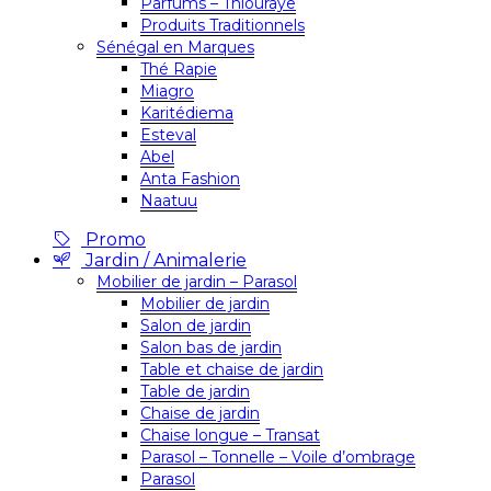
Parfums – Thiouraye
Produits Traditionnels
Sénégal en Marques
Thé Rapie
Miagro
Karitédiema
Esteval
Abel
Anta Fashion
Naatuu
Promo
Jardin / Animalerie
Mobilier de jardin – Parasol
Mobilier de jardin
Salon de jardin
Salon bas de jardin
Table et chaise de jardin
Table de jardin
Chaise de jardin
Chaise longue – Transat
Parasol – Tonnelle – Voile d’ombrage
Parasol