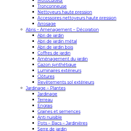
Motoculteur
Tronçonneuse
Nettoyeurs haute pression
Accessoires nettoyeurs haute pression
Arrosage
Abris – Amenagement – Décoration
Abri de jardin
Abri de jardin métal
Abri de jardin bois
Coffres de jardin
Aménagement du jardin
Gazon synthétique
Luminaires extérieurs
Clôtures
Revêtements sol extérieurs
Jardinage – Plantes
Jardinage
Terreau
Engrais
Graines et semences
Anti nuisible
Pots – Bacs – Jardinières
Serre de jardin