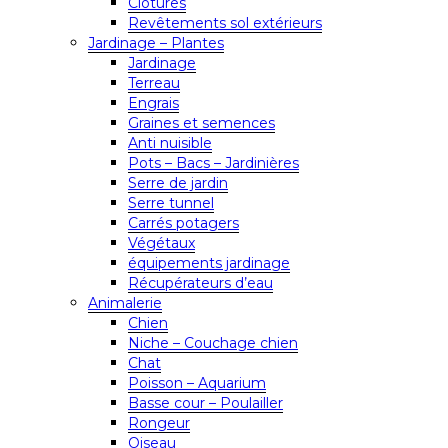
Clôtures
Revêtements sol extérieurs
Jardinage – Plantes
Jardinage
Terreau
Engrais
Graines et semences
Anti nuisible
Pots – Bacs – Jardinières
Serre de jardin
Serre tunnel
Carrés potagers
Végétaux
équipements jardinage
Récupérateurs d’eau
Animalerie
Chien
Niche – Couchage chien
Chat
Poisson – Aquarium
Basse cour – Poulailler
Rongeur
Oiseau