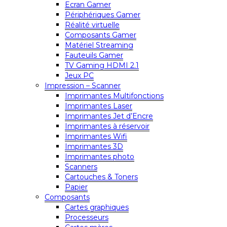
Ecran Gamer
Périphériques Gamer
Réalité virtuelle
Composants Gamer
Matériel Streaming
Fauteuils Gamer
TV Gaming HDMI 2.1
Jeux PC
Impression – Scanner
Imprimantes Multifonctions
Imprimantes Laser
Imprimantes Jet d’Encre
Imprimantes à réservoir
Imprimantes Wifi
Imprimantes 3D
Imprimantes photo
Scanners
Cartouches & Toners
Papier
Composants
Cartes graphiques
Processeurs