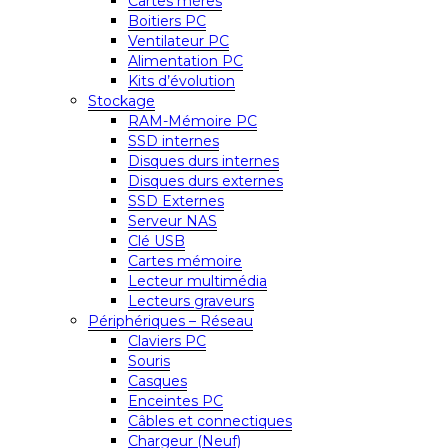
Cartes mères
Boitiers PC
Ventilateur PC
Alimentation PC
Kits d’évolution
Stockage
RAM-Mémoire PC
SSD internes
Disques durs internes
Disques durs externes
SSD Externes
Serveur NAS
Clé USB
Cartes mémoire
Lecteur multimédia
Lecteurs graveurs
Périphériques – Réseau
Claviers PC
Souris
Casques
Enceintes PC
Câbles et connectiques
Chargeur (Neuf)