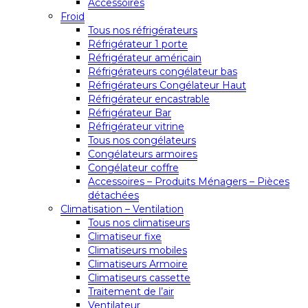
Accessoires
Froid
Tous nos réfrigérateurs
Réfrigérateur 1 porte
Réfrigérateur américain
Réfrigérateurs congélateur bas
Réfrigérateurs Congélateur Haut
Réfrigérateur encastrable
Réfrigérateur Bar
Réfrigérateur vitrine
Tous nos congélateurs
Congélateurs armoires
Congélateur coffre
Accessoires – Produits Ménagers – Pièces
détachées
Climatisation – Ventilation
Tous nos climatiseurs
Climatiseur fixe
Climatiseurs mobiles
Climatiseurs Armoire
Climatiseurs cassette
Traitement de l’air
Ventilateur