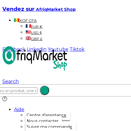
Vendez sur
AfriqMarket Shop
XOF CFA
EUR €
USD $
GBP £
Facebook
Linkedin
Youtube
Tiktok
Search
Aide
Centre d’assistance
Nous contacter
Suivre ma commande