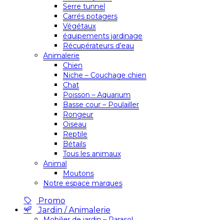
Serre tunnel
Carrés potagers
Végétaux
équipements jardinage
Récupérateurs d’eau
Animalerie
Chien
Niche – Couchage chien
Chat
Poisson – Aquarium
Basse cour – Poulailler
Rongeur
Oiseau
Reptile
Bétails
Tous les animaux
Animal
Moutons
Notre espace marques
Promo
Jardin / Animalerie
Mobilier de jardin – Parasol