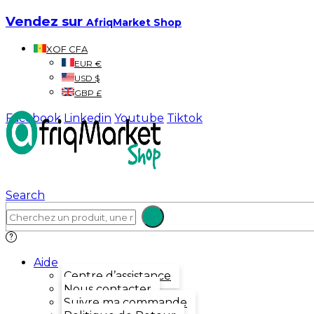
Vendez sur
AfriqMarket Shop
XOF CFA
EUR €
USD $
GBP £
Facebook
Linkedin
Youtube
Tiktok
Search
Aide
Centre d’assistance
Nous contacter
Suivre ma commande