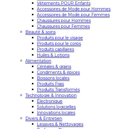
Vêtements POUR Enfants
Accessoires de Mode pour Hommes
Accessoires de Mode pour Femmes
Chaussures pour Hommes
Chaussures pour Femmes
Beauté & soins
Produits pour le visage
Produits pour le corps
Produits capillaires
Huiles & Lotions
Alimentation
Céréales & grains
Condiments & épices
Boissons locales
Produits Frais
Produits Transformés
Technologie & Innovation
Électronique
Solutions logicielles
Innovations locales
Divers & Entretien
Lessives & Nettoyages