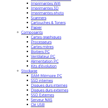
Imprimantes Wifi
Imprimantes 3D
Imprimantes photo
Scanners
Cartouches & Toners
Papier
Composants
Cartes graphiques
Processeurs
Cartes mères
Boitiers PC
Ventilateur PC
Alimentation PC
Kits d’évolution
Stockage
RAM-Mémoire PC
SSD internes
Disques durs internes
Disques durs externes
SSD Externes
Serveur NAS
Clé USB