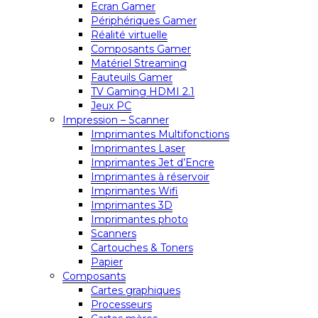
Ecran Gamer
Périphériques Gamer
Réalité virtuelle
Composants Gamer
Matériel Streaming
Fauteuils Gamer
TV Gaming HDMI 2.1
Jeux PC
Impression – Scanner
Imprimantes Multifonctions
Imprimantes Laser
Imprimantes Jet d’Encre
Imprimantes à réservoir
Imprimantes Wifi
Imprimantes 3D
Imprimantes photo
Scanners
Cartouches & Toners
Papier
Composants
Cartes graphiques
Processeurs