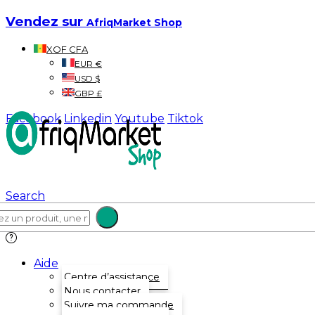
Vendez sur
AfriqMarket Shop
XOF CFA
EUR €
USD $
GBP £
Facebook
Linkedin
Youtube
Tiktok
Search
Aide
Centre d’assistance
Nous contacter
Suivre ma commande