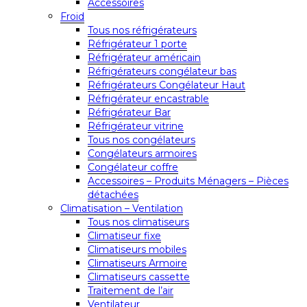
Accessoires
Froid
Tous nos réfrigérateurs
Réfrigérateur 1 porte
Réfrigérateur américain
Réfrigérateurs congélateur bas
Réfrigérateurs Congélateur Haut
Réfrigérateur encastrable
Réfrigérateur Bar
Réfrigérateur vitrine
Tous nos congélateurs
Congélateurs armoires
Congélateur coffre
Accessoires – Produits Ménagers – Pièces
détachées
Climatisation – Ventilation
Tous nos climatiseurs
Climatiseur fixe
Climatiseurs mobiles
Climatiseurs Armoire
Climatiseurs cassette
Traitement de l’air
Ventilateur