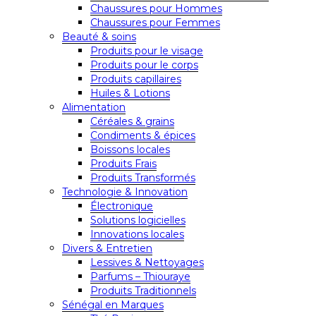
Chaussures pour Hommes
Chaussures pour Femmes
Beauté & soins
Produits pour le visage
Produits pour le corps
Produits capillaires
Huiles & Lotions
Alimentation
Céréales & grains
Condiments & épices
Boissons locales
Produits Frais
Produits Transformés
Technologie & Innovation
Électronique
Solutions logicielles
Innovations locales
Divers & Entretien
Lessives & Nettoyages
Parfums – Thiouraye
Produits Traditionnels
Sénégal en Marques