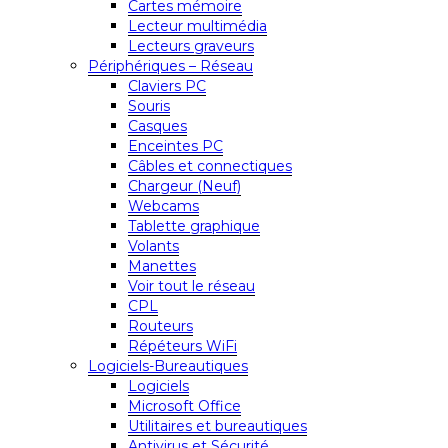
Cartes mémoire
Lecteur multimédia
Lecteurs graveurs
Périphériques – Réseau
Claviers PC
Souris
Casques
Enceintes PC
Câbles et connectiques
Chargeur (Neuf)
Webcams
Tablette graphique
Volants
Manettes
Voir tout le réseau
CPL
Routeurs
Répéteurs WiFi
Logiciels-Bureautiques
Logiciels
Microsoft Office
Utilitaires et bureautiques
Antivirus et Sécurité