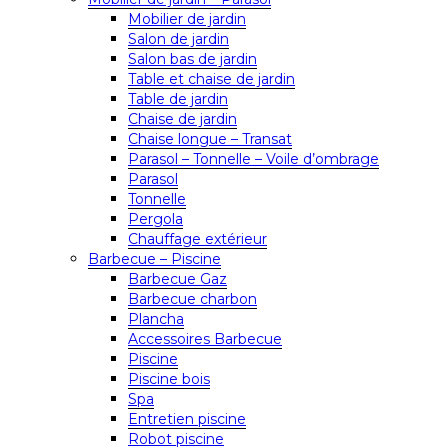
Mobilier de jardin
Salon de jardin
Salon bas de jardin
Table et chaise de jardin
Table de jardin
Chaise de jardin
Chaise longue – Transat
Parasol – Tonnelle – Voile d’ombrage
Parasol
Tonnelle
Pergola
Chauffage extérieur
Barbecue – Piscine
Barbecue Gaz
Barbecue charbon
Plancha
Accessoires Barbecue
Piscine
Piscine bois
Spa
Entretien piscine
Robot piscine