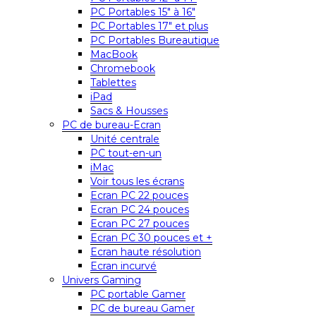
PC Portables 15″ à 16″
PC Portables 17″ et plus
PC Portables Bureautique
MacBook
Chromebook
Tablettes
iPad
Sacs & Housses
PC de bureau-Ecran
Unité centrale
PC tout-en-un
iMac
Voir tous les écrans
Ecran PC 22 pouces
Ecran PC 24 pouces
Ecran PC 27 pouces
Ecran PC 30 pouces et +
Ecran haute résolution
Ecran incurvé
Univers Gaming
PC portable Gamer
PC de bureau Gamer