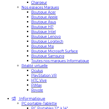
Chargeur
Nos espaces Marques
Boutique Acer
Boutique Apple
Boutique Asus
Boutique HP
Boutique Intel
Boutique Lenovo
Boutique Logitech
Boutique Msi
Boutique Microsoft Surface
Boutique Samsung
Toutes nos marques Informatique
Réalité virtuelle
Oculus
PlayStation VR
HTC Vive
PiMax
Royole
Informatique
PC portable-Tablette
PC Portables 12″ à 14″