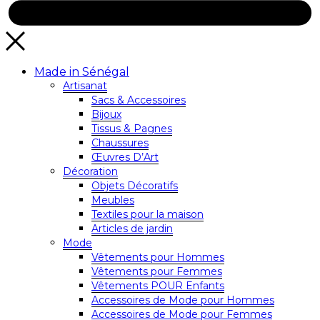
Made in Sénégal
Artisanat
Sacs & Accessoires
Bijoux
Tissus & Pagnes
Chaussures
Œuvres D’Art
Décoration
Objets Décoratifs
Meubles
Textiles pour la maison
Articles de jardin
Mode
Vêtements pour Hommes
Vêtements pour Femmes
Vêtements POUR Enfants
Accessoires de Mode pour Hommes
Accessoires de Mode pour Femmes