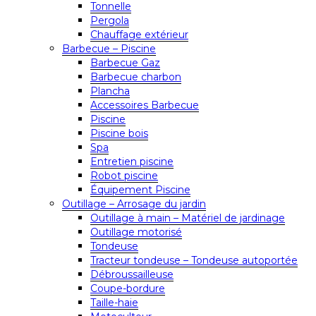
Tonnelle
Pergola
Chauffage extérieur
Barbecue – Piscine
Barbecue Gaz
Barbecue charbon
Plancha
Accessoires Barbecue
Piscine
Piscine bois
Spa
Entretien piscine
Robot piscine
Équipement Piscine
Outillage – Arrosage du jardin
Outillage à main – Matériel de jardinage
Outillage motorisé
Tondeuse
Tracteur tondeuse – Tondeuse autoportée
Débroussailleuse
Coupe-bordure
Taille-haie