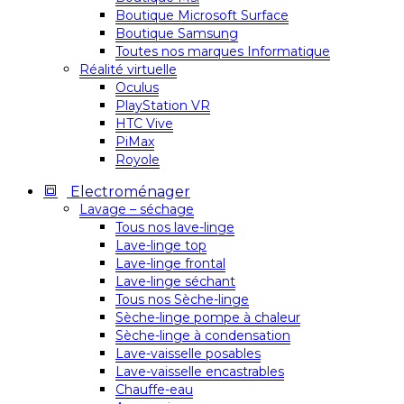
Boutique Microsoft Surface
Boutique Samsung
Toutes nos marques Informatique
Réalité virtuelle
Oculus
PlayStation VR
HTC Vive
PiMax
Royole
Electroménager
Lavage – séchage
Tous nos lave-linge
Lave-linge top
Lave-linge frontal
Lave-linge séchant
Tous nos Sèche-linge
Sèche-linge pompe à chaleur
Sèche-linge à condensation
Lave-vaisselle posables
Lave-vaisselle encastrables
Chauffe-eau