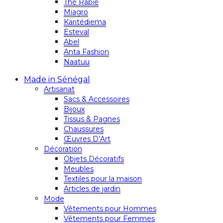
Thé Rapie
Miagro
Karitédiema
Esteval
Abel
Anta Fashion
Naatuu
Made in Sénégal
Artisanat
Sacs & Accessoires
Bijoux
Tissus & Pagnes
Chaussures
Œuvres D’Art
Décoration
Objets Décoratifs
Meubles
Textiles pour la maison
Articles de jardin
Mode
Vêtements pour Hommes
Vêtements pour Femmes