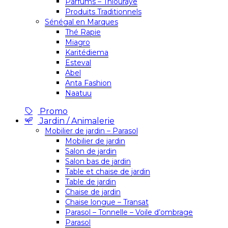
Parfums – Thiouraye
Produits Traditionnels
Sénégal en Marques
Thé Rapie
Miagro
Karitédiema
Esteval
Abel
Anta Fashion
Naatuu
Promo
Jardin / Animalerie
Mobilier de jardin – Parasol
Mobilier de jardin
Salon de jardin
Salon bas de jardin
Table et chaise de jardin
Table de jardin
Chaise de jardin
Chaise longue – Transat
Parasol – Tonnelle – Voile d’ombrage
Parasol