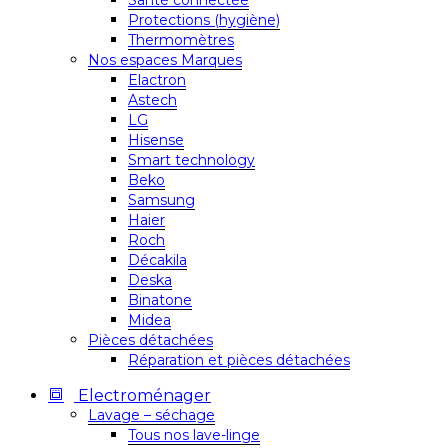
Santé connectée
Protections (hygiène)
Thermomètres
Nos espaces Marques
Elactron
Astech
LG
Hisense
Smart technology
Beko
Samsung
Haier
Roch
Décakila
Deska
Binatone
Midea
Pièces détachées
Réparation et pièces détachées
Electroménager
Lavage – séchage
Tous nos lave-linge