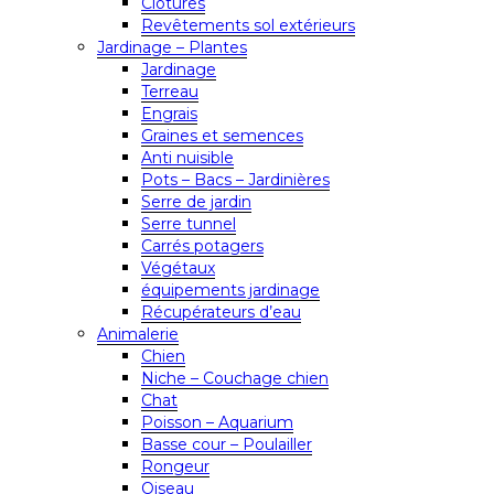
Clôtures
Revêtements sol extérieurs
Jardinage – Plantes
Jardinage
Terreau
Engrais
Graines et semences
Anti nuisible
Pots – Bacs – Jardinières
Serre de jardin
Serre tunnel
Carrés potagers
Végétaux
équipements jardinage
Récupérateurs d’eau
Animalerie
Chien
Niche – Couchage chien
Chat
Poisson – Aquarium
Basse cour – Poulailler
Rongeur
Oiseau