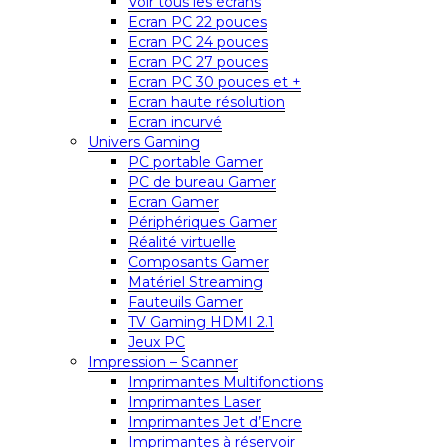
Voir tous les écrans
Ecran PC 22 pouces
Ecran PC 24 pouces
Ecran PC 27 pouces
Ecran PC 30 pouces et +
Ecran haute résolution
Ecran incurvé
Univers Gaming
PC portable Gamer
PC de bureau Gamer
Ecran Gamer
Périphériques Gamer
Réalité virtuelle
Composants Gamer
Matériel Streaming
Fauteuils Gamer
TV Gaming HDMI 2.1
Jeux PC
Impression – Scanner
Imprimantes Multifonctions
Imprimantes Laser
Imprimantes Jet d’Encre
Imprimantes à réservoir