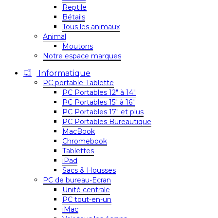
Reptile
Bétails
Tous les animaux
Animal
Moutons
Notre espace marques
Informatique
PC portable-Tablette
PC Portables 12″ à 14″
PC Portables 15″ à 16″
PC Portables 17″ et plus
PC Portables Bureautique
MacBook
Chromebook
Tablettes
iPad
Sacs & Housses
PC de bureau-Ecran
Unité centrale
PC tout-en-un
iMac