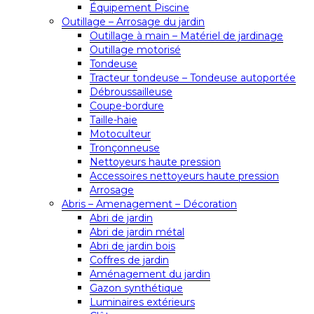
Équipement Piscine
Outillage – Arrosage du jardin
Outillage à main – Matériel de jardinage
Outillage motorisé
Tondeuse
Tracteur tondeuse – Tondeuse autoportée
Débroussailleuse
Coupe-bordure
Taille-haie
Motoculteur
Tronçonneuse
Nettoyeurs haute pression
Accessoires nettoyeurs haute pression
Arrosage
Abris – Amenagement – Décoration
Abri de jardin
Abri de jardin métal
Abri de jardin bois
Coffres de jardin
Aménagement du jardin
Gazon synthétique
Luminaires extérieurs