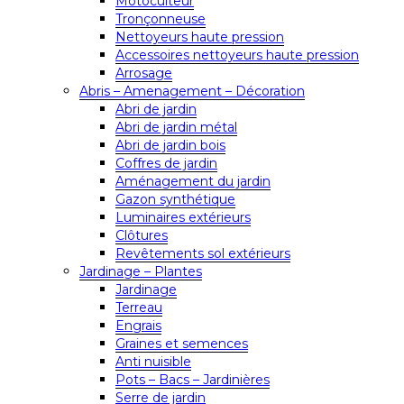
Motoculteur
Tronçonneuse
Nettoyeurs haute pression
Accessoires nettoyeurs haute pression
Arrosage
Abris – Amenagement – Décoration
Abri de jardin
Abri de jardin métal
Abri de jardin bois
Coffres de jardin
Aménagement du jardin
Gazon synthétique
Luminaires extérieurs
Clôtures
Revêtements sol extérieurs
Jardinage – Plantes
Jardinage
Terreau
Engrais
Graines et semences
Anti nuisible
Pots – Bacs – Jardinières
Serre de jardin