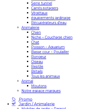
Serre tunnel
Carrés potagers
Végétaux
équipements jardinage
Récupérateurs d’eau
Animalerie
Chien
Niche – Couchage chien
Chat
Poisson – Aquarium
Basse cour – Poulailler
Rongeur
Oiseau
Reptile
Bétails
Tous les animaux
Animal
Moutons
Notre espace marques
Promo
Jardin / Animalerie
Mobilier de jardin – Parasol