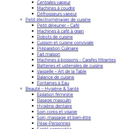
Centrales vapeur
Machines à coudre
Défroisseurs vapeur
Petit électroménager de cuisine
Petit déjeuner – Café
Machines à café à grain
Robots de cuisine
Cuisson et cuisine conviviale
Préparation Culinaire
Fait maison
Machines à boissons – Carafes filtrantes
Batteries et ustensiles de cuisine
Vaisselle – Art de la Table
Balance de cuisine
Fontaines à Eau
Beauté – Hygiène & Santé
Epilation féminine
Rasage masculin
Hygiène dentaire
Soin corps et visage
Soin, massage et bien-être
Pèse-Personnes