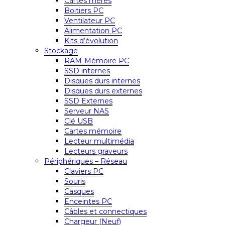
Cartes mères
Boitiers PC
Ventilateur PC
Alimentation PC
Kits d’évolution
Stockage
RAM-Mémoire PC
SSD internes
Disques durs internes
Disques durs externes
SSD Externes
Serveur NAS
Clé USB
Cartes mémoire
Lecteur multimédia
Lecteurs graveurs
Périphériques – Réseau
Claviers PC
Souris
Casques
Enceintes PC
Câbles et connectiques
Chargeur (Neuf)