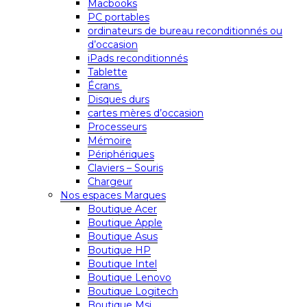
Macbooks
PC portables
ordinateurs de bureau reconditionnés ou
d’occasion
iPads reconditionnés
Tablette
Écrans
Disques durs
cartes mères d’occasion
Processeurs
Mémoire
Périphériques
Claviers – Souris
Chargeur
Nos espaces Marques
Boutique Acer
Boutique Apple
Boutique Asus
Boutique HP
Boutique Intel
Boutique Lenovo
Boutique Logitech
Boutique Msi