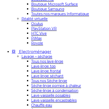
Boutique Microsoft Surface
Boutique Samsung
Toutes nos marques Informatique
Réalité virtuelle
Oculus
PlayStation VR
HTC Vive
PiMax
Royole
Electroménager
Lavage – séchage
Tous nos lave-linge
Lave-linge top
Lave-linge frontal
Lave-linge séchant
Tous nos Sèche-linge
Sèche-linge pompe à chaleur
Sèche-linge à condensation
Lave-vaisselle posables
Lave-vaisselle encastrables
Chauffe-eau