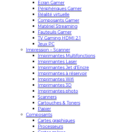
Ecran Gamer
Périphériques Gamer
Réalité virtuelle
Composants Gamer
Matériel Streaming
Fauteuils Gamer
TV Gaming HDMI 2.1
Jeux PC
Impression – Scanner
Imprimantes Multifonctions
Imprimantes Laser
Imprimantes Jet d’Encre
Imprimantes à réservoir
Imprimantes Wifi
Imprimantes 3D
Imprimantes photo
Scanners
Cartouches & Toners
Papier
Composants
Cartes graphiques
Processeurs