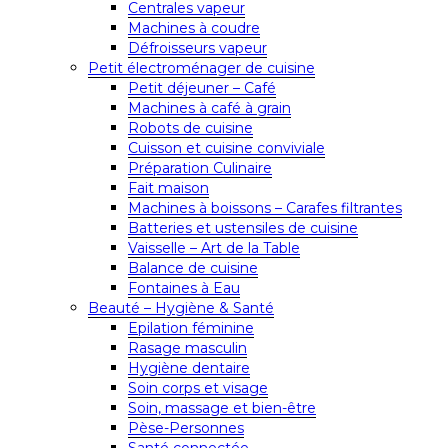
Centrales vapeur
Machines à coudre
Défroisseurs vapeur
Petit électroménager de cuisine
Petit déjeuner – Café
Machines à café à grain
Robots de cuisine
Cuisson et cuisine conviviale
Préparation Culinaire
Fait maison
Machines à boissons – Carafes filtrantes
Batteries et ustensiles de cuisine
Vaisselle – Art de la Table
Balance de cuisine
Fontaines à Eau
Beauté – Hygiène & Santé
Epilation féminine
Rasage masculin
Hygiène dentaire
Soin corps et visage
Soin, massage et bien-être
Pèse-Personnes