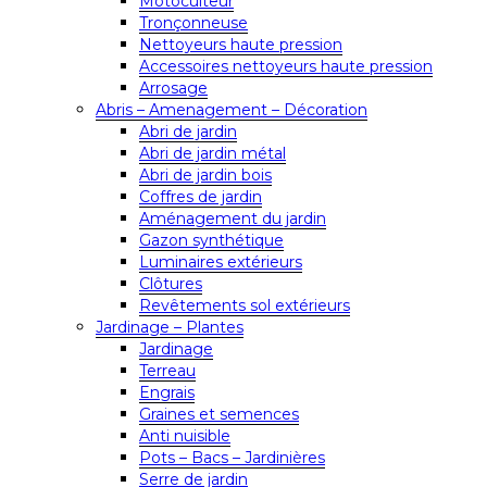
Motoculteur
Tronçonneuse
Nettoyeurs haute pression
Accessoires nettoyeurs haute pression
Arrosage
Abris – Amenagement – Décoration
Abri de jardin
Abri de jardin métal
Abri de jardin bois
Coffres de jardin
Aménagement du jardin
Gazon synthétique
Luminaires extérieurs
Clôtures
Revêtements sol extérieurs
Jardinage – Plantes
Jardinage
Terreau
Engrais
Graines et semences
Anti nuisible
Pots – Bacs – Jardinières
Serre de jardin