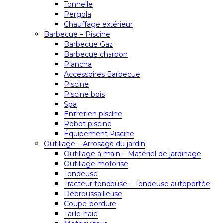
Tonnelle
Pergola
Chauffage extérieur
Barbecue – Piscine
Barbecue Gaz
Barbecue charbon
Plancha
Accessoires Barbecue
Piscine
Piscine bois
Spa
Entretien piscine
Robot piscine
Équipement Piscine
Outillage – Arrosage du jardin
Outillage à main – Matériel de jardinage
Outillage motorisé
Tondeuse
Tracteur tondeuse – Tondeuse autoportée
Débroussailleuse
Coupe-bordure
Taille-haie