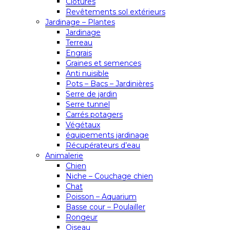
Clôtures
Revêtements sol extérieurs
Jardinage – Plantes
Jardinage
Terreau
Engrais
Graines et semences
Anti nuisible
Pots – Bacs – Jardinières
Serre de jardin
Serre tunnel
Carrés potagers
Végétaux
équipements jardinage
Récupérateurs d’eau
Animalerie
Chien
Niche – Couchage chien
Chat
Poisson – Aquarium
Basse cour – Poulailler
Rongeur
Oiseau