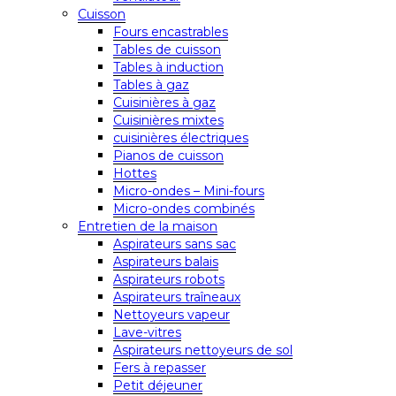
Cuisson
Fours encastrables
Tables de cuisson
Tables à induction
Tables à gaz
Cuisinières à gaz
Cuisinières mixtes
cuisinières électriques
Pianos de cuisson
Hottes
Micro-ondes – Mini-fours
Micro-ondes combinés
Entretien de la maison
Aspirateurs sans sac
Aspirateurs balais
Aspirateurs robots
Aspirateurs traîneaux
Nettoyeurs vapeur
Lave-vitres
Aspirateurs nettoyeurs de sol
Fers à repasser
Petit déjeuner