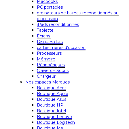
Macbooks
PC portables
ordinateurs de bureau reconditionnés ou
d’occasion
iPads reconditionnés
Tablette
Écrans
Disques durs
cartes mères d’occasion
Processeurs
Mémoire
Périphériques
Claviers – Souris
Chargeur
Nos espaces Marques
Boutique Acer
Boutique Apple
Boutique Asus
Boutique HP
Boutique Intel
Boutique Lenovo
Boutique Logitech
Boutique Msi