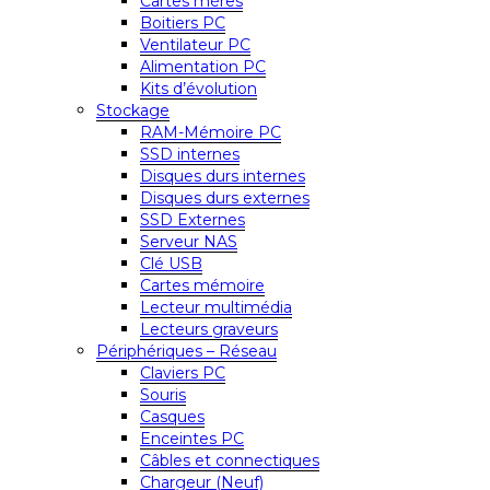
Cartes mères
Boitiers PC
Ventilateur PC
Alimentation PC
Kits d’évolution
Stockage
RAM-Mémoire PC
SSD internes
Disques durs internes
Disques durs externes
SSD Externes
Serveur NAS
Clé USB
Cartes mémoire
Lecteur multimédia
Lecteurs graveurs
Périphériques – Réseau
Claviers PC
Souris
Casques
Enceintes PC
Câbles et connectiques
Chargeur (Neuf)