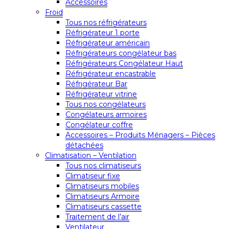
Accessoires
Froid
Tous nos réfrigérateurs
Réfrigérateur 1 porte
Réfrigérateur américain
Réfrigérateurs congélateur bas
Réfrigérateurs Congélateur Haut
Réfrigérateur encastrable
Réfrigérateur Bar
Réfrigérateur vitrine
Tous nos congélateurs
Congélateurs armoires
Congélateur coffre
Accessoires – Produits Ménagers – Pièces
détachées
Climatisation – Ventilation
Tous nos climatiseurs
Climatiseur fixe
Climatiseurs mobiles
Climatiseurs Armoire
Climatiseurs cassette
Traitement de l’air
Ventilateur