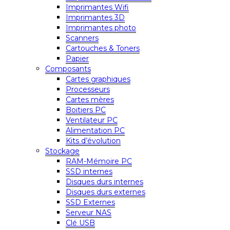
Imprimantes Wifi
Imprimantes 3D
Imprimantes photo
Scanners
Cartouches & Toners
Papier
Composants
Cartes graphiques
Processeurs
Cartes mères
Boitiers PC
Ventilateur PC
Alimentation PC
Kits d’évolution
Stockage
RAM-Mémoire PC
SSD internes
Disques durs internes
Disques durs externes
SSD Externes
Serveur NAS
Clé USB