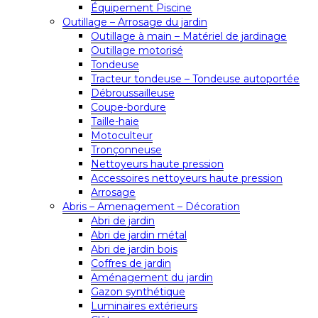
Équipement Piscine
Outillage – Arrosage du jardin
Outillage à main – Matériel de jardinage
Outillage motorisé
Tondeuse
Tracteur tondeuse – Tondeuse autoportée
Débroussailleuse
Coupe-bordure
Taille-haie
Motoculteur
Tronçonneuse
Nettoyeurs haute pression
Accessoires nettoyeurs haute pression
Arrosage
Abris – Amenagement – Décoration
Abri de jardin
Abri de jardin métal
Abri de jardin bois
Coffres de jardin
Aménagement du jardin
Gazon synthétique
Luminaires extérieurs