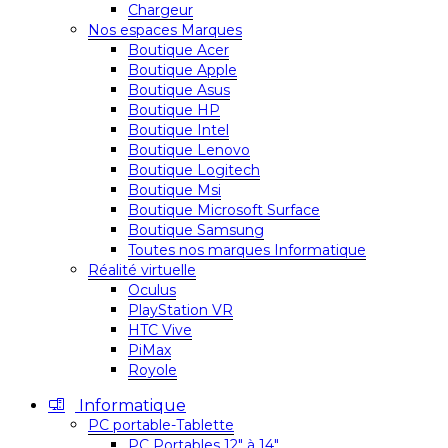
Chargeur
Nos espaces Marques
Boutique Acer
Boutique Apple
Boutique Asus
Boutique HP
Boutique Intel
Boutique Lenovo
Boutique Logitech
Boutique Msi
Boutique Microsoft Surface
Boutique Samsung
Toutes nos marques Informatique
Réalité virtuelle
Oculus
PlayStation VR
HTC Vive
PiMax
Royole
Informatique
PC portable-Tablette
PC Portables 12″ à 14″