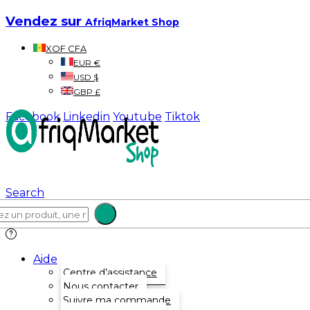
Vendez sur
AfriqMarket Shop
XOF CFA
EUR €
USD $
GBP £
Facebook
Linkedin
Youtube
Tiktok
Search
Aide
Centre d’assistance
Nous contacter
Suivre ma commande