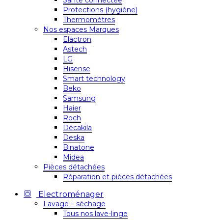
Santé connectée
Protections (hygiène)
Thermomètres
Nos espaces Marques
Elactron
Astech
LG
Hisense
Smart technology
Beko
Samsung
Haier
Roch
Décakila
Deska
Binatone
Midea
Pièces détachées
Réparation et pièces détachées
Electroménager
Lavage – séchage
Tous nos lave-linge