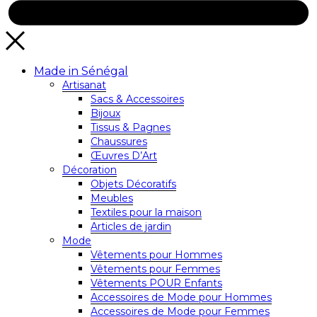
Made in Sénégal
Artisanat
Sacs & Accessoires
Bijoux
Tissus & Pagnes
Chaussures
Œuvres D’Art
Décoration
Objets Décoratifs
Meubles
Textiles pour la maison
Articles de jardin
Mode
Vêtements pour Hommes
Vêtements pour Femmes
Vêtements POUR Enfants
Accessoires de Mode pour Hommes
Accessoires de Mode pour Femmes