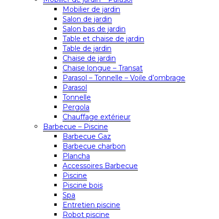
Mobilier de jardin
Salon de jardin
Salon bas de jardin
Table et chaise de jardin
Table de jardin
Chaise de jardin
Chaise longue – Transat
Parasol – Tonnelle – Voile d’ombrage
Parasol
Tonnelle
Pergola
Chauffage extérieur
Barbecue – Piscine
Barbecue Gaz
Barbecue charbon
Plancha
Accessoires Barbecue
Piscine
Piscine bois
Spa
Entretien piscine
Robot piscine