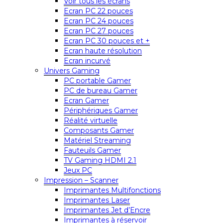
Voir tous les écrans
Ecran PC 22 pouces
Ecran PC 24 pouces
Ecran PC 27 pouces
Ecran PC 30 pouces et +
Ecran haute résolution
Ecran incurvé
Univers Gaming
PC portable Gamer
PC de bureau Gamer
Ecran Gamer
Périphériques Gamer
Réalité virtuelle
Composants Gamer
Matériel Streaming
Fauteuils Gamer
TV Gaming HDMI 2.1
Jeux PC
Impression – Scanner
Imprimantes Multifonctions
Imprimantes Laser
Imprimantes Jet d’Encre
Imprimantes à réservoir