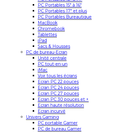
PC Portables 15″ à 16″
PC Portables 17″ et plus
PC Portables Bureautique
MacBook
Chromebook
Tablettes
iPad
Sacs & Housses
PC de bureau-Ecran
Unité centrale
PC tout-en-un
iMac
Voir tous les écrans
Ecran PC 22 pouces
Ecran PC 24 pouces
Ecran PC 27 pouces
Ecran PC 30 pouces et +
Ecran haute résolution
Ecran incurvé
Univers Gaming
PC portable Gamer
PC de bureau Gamer