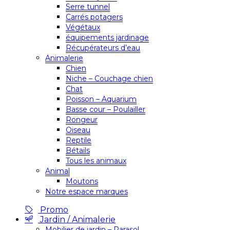
Serre tunnel
Carrés potagers
Végétaux
équipements jardinage
Récupérateurs d’eau
Animalerie
Chien
Niche – Couchage chien
Chat
Poisson – Aquarium
Basse cour – Poulailler
Rongeur
Oiseau
Reptile
Bétails
Tous les animaux
Animal
Moutons
Notre espace marques
Promo
Jardin / Animalerie
Mobilier de jardin – Parasol