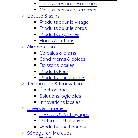
Chaussures pour Hommes
Chaussures pour Femmes
Beauté & soins
Produits pour le visage
Produits pour le corps
Produits capillaires
Huiles & Lotions
Alimentation
Céréales & grains
Condiments & épices
Boissons locales
Produits Frais
Produits Transformés
Technologie & Innovation
Électronique
Solutions logicielles
Innovations locales
Divers & Entretien
Lessives & Nettoyages
Parfums – Thiouraye
Produits Traditionnels
Sénégal en Marques