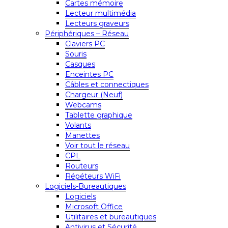
Cartes mémoire
Lecteur multimédia
Lecteurs graveurs
Périphériques – Réseau
Claviers PC
Souris
Casques
Enceintes PC
Câbles et connectiques
Chargeur (Neuf)
Webcams
Tablette graphique
Volants
Manettes
Voir tout le réseau
CPL
Routeurs
Répéteurs WiFi
Logiciels-Bureautiques
Logiciels
Microsoft Office
Utilitaires et bureautiques
Antivirus et Sécurité