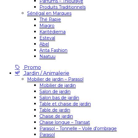
Parfums – Thiouraye
Produits Traditionnels
Sénégal en Marques
Thé Rapie
Miagro
Karitédiema
Esteval
Abel
Anta Fashion
Naatuu
Promo
Jardin / Animalerie
Mobilier de jardin – Parasol
Mobilier de jardin
Salon de jardin
Salon bas de jardin
Table et chaise de jardin
Table de jardin
Chaise de jardin
Chaise longue – Transat
Parasol – Tonnelle – Voile d’ombrage
Parasol