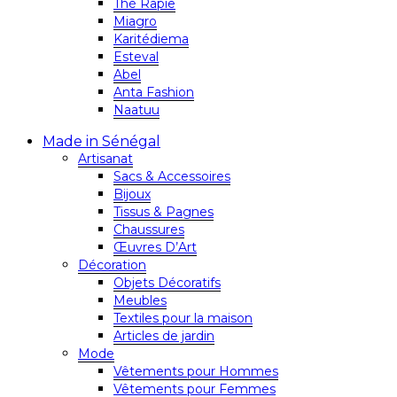
Thé Rapie
Miagro
Karitédiema
Esteval
Abel
Anta Fashion
Naatuu
Made in Sénégal
Artisanat
Sacs & Accessoires
Bijoux
Tissus & Pagnes
Chaussures
Œuvres D’Art
Décoration
Objets Décoratifs
Meubles
Textiles pour la maison
Articles de jardin
Mode
Vêtements pour Hommes
Vêtements pour Femmes