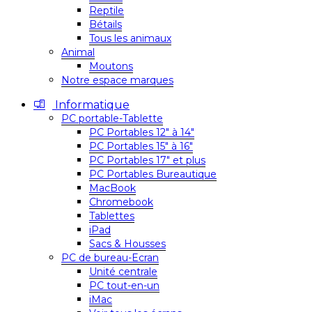
Reptile
Bétails
Tous les animaux
Animal
Moutons
Notre espace marques
Informatique
PC portable-Tablette
PC Portables 12″ à 14″
PC Portables 15″ à 16″
PC Portables 17″ et plus
PC Portables Bureautique
MacBook
Chromebook
Tablettes
iPad
Sacs & Housses
PC de bureau-Ecran
Unité centrale
PC tout-en-un
iMac