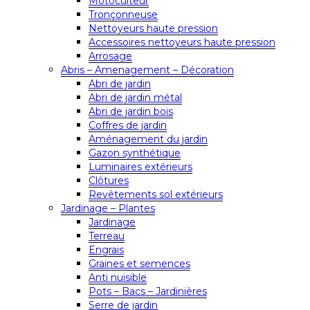
Motoculteur
Tronçonneuse
Nettoyeurs haute pression
Accessoires nettoyeurs haute pression
Arrosage
Abris – Amenagement – Décoration
Abri de jardin
Abri de jardin métal
Abri de jardin bois
Coffres de jardin
Aménagement du jardin
Gazon synthétique
Luminaires extérieurs
Clôtures
Revêtements sol extérieurs
Jardinage – Plantes
Jardinage
Terreau
Engrais
Graines et semences
Anti nuisible
Pots – Bacs – Jardinières
Serre de jardin