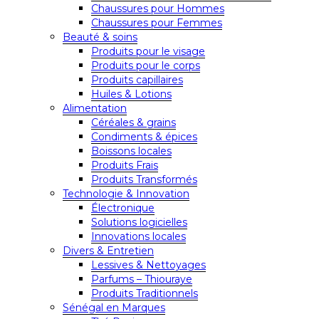
Chaussures pour Hommes
Chaussures pour Femmes
Beauté & soins
Produits pour le visage
Produits pour le corps
Produits capillaires
Huiles & Lotions
Alimentation
Céréales & grains
Condiments & épices
Boissons locales
Produits Frais
Produits Transformés
Technologie & Innovation
Électronique
Solutions logicielles
Innovations locales
Divers & Entretien
Lessives & Nettoyages
Parfums – Thiouraye
Produits Traditionnels
Sénégal en Marques