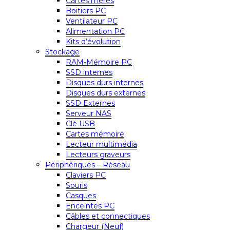
Cartes mères
Boitiers PC
Ventilateur PC
Alimentation PC
Kits d’évolution
Stockage
RAM-Mémoire PC
SSD internes
Disques durs internes
Disques durs externes
SSD Externes
Serveur NAS
Clé USB
Cartes mémoire
Lecteur multimédia
Lecteurs graveurs
Périphériques – Réseau
Claviers PC
Souris
Casques
Enceintes PC
Câbles et connectiques
Chargeur (Neuf)