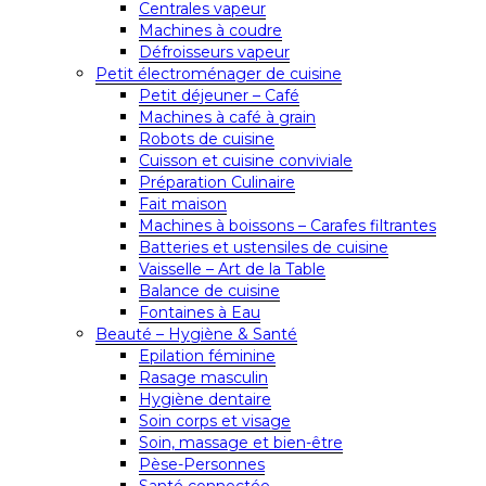
Centrales vapeur
Machines à coudre
Défroisseurs vapeur
Petit électroménager de cuisine
Petit déjeuner – Café
Machines à café à grain
Robots de cuisine
Cuisson et cuisine conviviale
Préparation Culinaire
Fait maison
Machines à boissons – Carafes filtrantes
Batteries et ustensiles de cuisine
Vaisselle – Art de la Table
Balance de cuisine
Fontaines à Eau
Beauté – Hygiène & Santé
Epilation féminine
Rasage masculin
Hygiène dentaire
Soin corps et visage
Soin, massage et bien-être
Pèse-Personnes