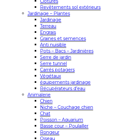
Clôtures
Revêtements sol extérieurs
Jardinage – Plantes
Jardinage
Terreau
Engrais
Graines et semences
Anti nuisible
Pots – Bacs – Jardinières
Serre de jardin
Serre tunnel
Carrés potagers
Végétaux
équipements jardinage
Récupérateurs d’eau
Animalerie
Chien
Niche – Couchage chien
Chat
Poisson – Aquarium
Basse cour – Poulailler
Rongeur
Oiseau