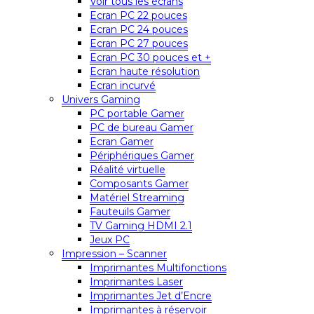
Voir tous les écrans
Ecran PC 22 pouces
Ecran PC 24 pouces
Ecran PC 27 pouces
Ecran PC 30 pouces et +
Ecran haute résolution
Ecran incurvé
Univers Gaming
PC portable Gamer
PC de bureau Gamer
Ecran Gamer
Périphériques Gamer
Réalité virtuelle
Composants Gamer
Matériel Streaming
Fauteuils Gamer
TV Gaming HDMI 2.1
Jeux PC
Impression – Scanner
Imprimantes Multifonctions
Imprimantes Laser
Imprimantes Jet d’Encre
Imprimantes à réservoir