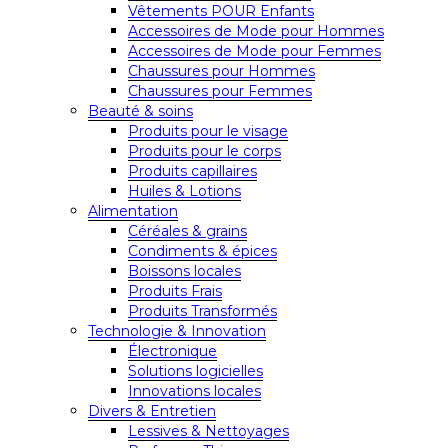
Vêtements POUR Enfants
Accessoires de Mode pour Hommes
Accessoires de Mode pour Femmes
Chaussures pour Hommes
Chaussures pour Femmes
Beauté & soins
Produits pour le visage
Produits pour le corps
Produits capillaires
Huiles & Lotions
Alimentation
Céréales & grains
Condiments & épices
Boissons locales
Produits Frais
Produits Transformés
Technologie & Innovation
Électronique
Solutions logicielles
Innovations locales
Divers & Entretien
Lessives & Nettoyages