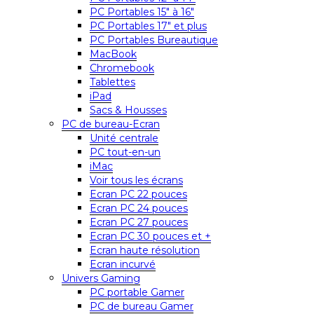
PC Portables 15″ à 16″
PC Portables 17″ et plus
PC Portables Bureautique
MacBook
Chromebook
Tablettes
iPad
Sacs & Housses
PC de bureau-Ecran
Unité centrale
PC tout-en-un
iMac
Voir tous les écrans
Ecran PC 22 pouces
Ecran PC 24 pouces
Ecran PC 27 pouces
Ecran PC 30 pouces et +
Ecran haute résolution
Ecran incurvé
Univers Gaming
PC portable Gamer
PC de bureau Gamer