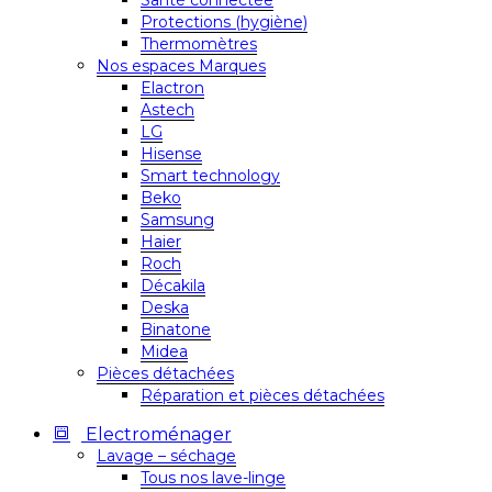
Santé connectée
Protections (hygiène)
Thermomètres
Nos espaces Marques
Elactron
Astech
LG
Hisense
Smart technology
Beko
Samsung
Haier
Roch
Décakila
Deska
Binatone
Midea
Pièces détachées
Réparation et pièces détachées
Electroménager
Lavage – séchage
Tous nos lave-linge