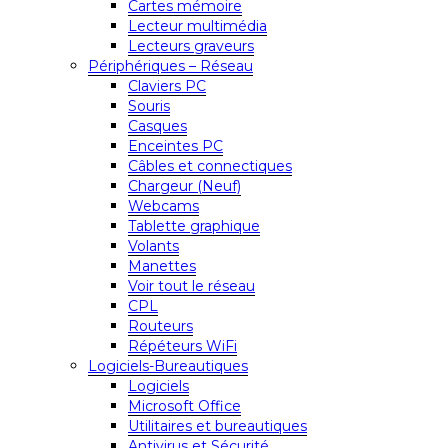
Cartes mémoire
Lecteur multimédia
Lecteurs graveurs
Périphériques – Réseau
Claviers PC
Souris
Casques
Enceintes PC
Câbles et connectiques
Chargeur (Neuf)
Webcams
Tablette graphique
Volants
Manettes
Voir tout le réseau
CPL
Routeurs
Répéteurs WiFi
Logiciels-Bureautiques
Logiciels
Microsoft Office
Utilitaires et bureautiques
Antivirus et Sécurité