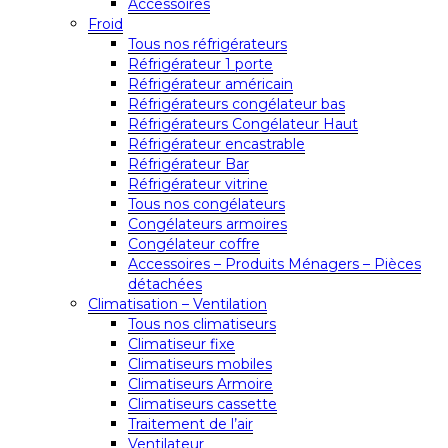
Accessoires
Froid
Tous nos réfrigérateurs
Réfrigérateur 1 porte
Réfrigérateur américain
Réfrigérateurs congélateur bas
Réfrigérateurs Congélateur Haut
Réfrigérateur encastrable
Réfrigérateur Bar
Réfrigérateur vitrine
Tous nos congélateurs
Congélateurs armoires
Congélateur coffre
Accessoires – Produits Ménagers – Pièces
détachées
Climatisation – Ventilation
Tous nos climatiseurs
Climatiseur fixe
Climatiseurs mobiles
Climatiseurs Armoire
Climatiseurs cassette
Traitement de l’air
Ventilateur