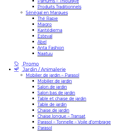
Parfums – Thiouraye
Produits Traditionnels
Sénégal en Marques
Thé Rapie
Miagro
Karitédiema
Esteval
Abel
Anta Fashion
Naatuu
Promo
Jardin / Animalerie
Mobilier de jardin – Parasol
Mobilier de jardin
Salon de jardin
Salon bas de jardin
Table et chaise de jardin
Table de jardin
Chaise de jardin
Chaise longue – Transat
Parasol – Tonnelle – Voile d’ombrage
Parasol