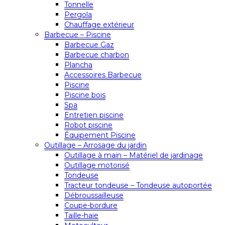
Tonnelle
Pergola
Chauffage extérieur
Barbecue – Piscine
Barbecue Gaz
Barbecue charbon
Plancha
Accessoires Barbecue
Piscine
Piscine bois
Spa
Entretien piscine
Robot piscine
Équipement Piscine
Outillage – Arrosage du jardin
Outillage à main – Matériel de jardinage
Outillage motorisé
Tondeuse
Tracteur tondeuse – Tondeuse autoportée
Débroussailleuse
Coupe-bordure
Taille-haie