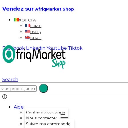
Vendez sur
AfriqMarket Shop
XOF CFA
EUR €
USD $
GBP £
Facebook
Linkedin
Youtube
Tiktok
Search
Aide
Centre d’assistance
Nous contacter
Suivre ma commande