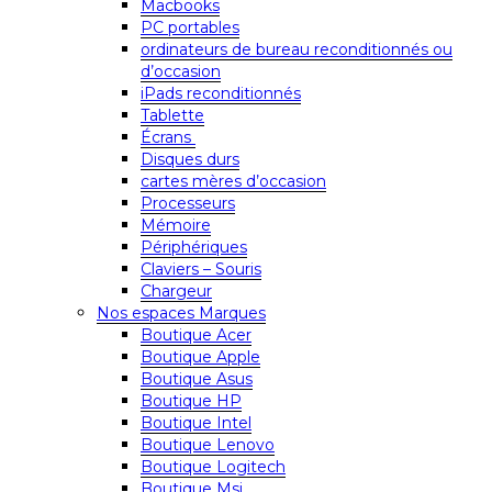
Macbooks
PC portables
ordinateurs de bureau reconditionnés ou
d’occasion
iPads reconditionnés
Tablette
Écrans
Disques durs
cartes mères d’occasion
Processeurs
Mémoire
Périphériques
Claviers – Souris
Chargeur
Nos espaces Marques
Boutique Acer
Boutique Apple
Boutique Asus
Boutique HP
Boutique Intel
Boutique Lenovo
Boutique Logitech
Boutique Msi