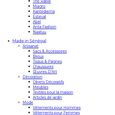
Thé Rapie
Miagro
Karitédiema
Esteval
Abel
Anta Fashion
Naatuu
Made in Sénégal
Artisanat
Sacs & Accessoires
Bijoux
Tissus & Pagnes
Chaussures
Œuvres D’Art
Décoration
Objets Décoratifs
Meubles
Textiles pour la maison
Articles de jardin
Mode
Vêtements pour Hommes
Vêtements pour Femmes