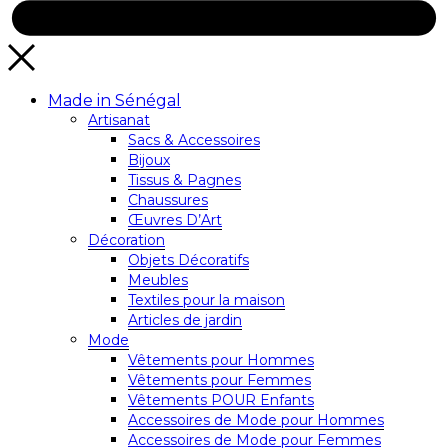
Made in Sénégal
Artisanat
Sacs & Accessoires
Bijoux
Tissus & Pagnes
Chaussures
Œuvres D’Art
Décoration
Objets Décoratifs
Meubles
Textiles pour la maison
Articles de jardin
Mode
Vêtements pour Hommes
Vêtements pour Femmes
Vêtements POUR Enfants
Accessoires de Mode pour Hommes
Accessoires de Mode pour Femmes