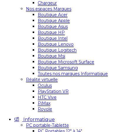
Chargeur
Nos espaces Marques
Boutique Acer
Boutique Apple
Boutique Asus
Boutique HP
Boutique Intel
Boutique Lenovo
Boutique Logitech
Boutique Msi
Boutique Microsoft Surface
Boutique Samsung
Toutes nos marques Informatique
Réalité virtuelle
Oculus
PlayStation VR
HTC Vive
PiMax
Royole
Informatique
PC portable-Tablette
PC Portables 12″ à 14″