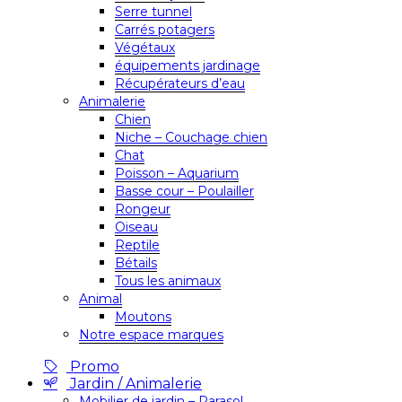
Serre tunnel
Carrés potagers
Végétaux
équipements jardinage
Récupérateurs d’eau
Animalerie
Chien
Niche – Couchage chien
Chat
Poisson – Aquarium
Basse cour – Poulailler
Rongeur
Oiseau
Reptile
Bétails
Tous les animaux
Animal
Moutons
Notre espace marques
Promo
Jardin / Animalerie
Mobilier de jardin – Parasol