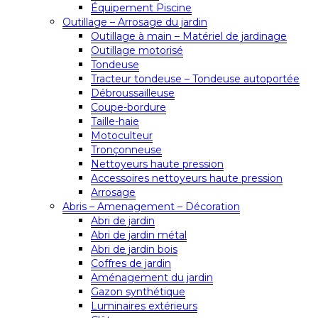
Équipement Piscine
Outillage – Arrosage du jardin
Outillage à main – Matériel de jardinage
Outillage motorisé
Tondeuse
Tracteur tondeuse – Tondeuse autoportée
Débroussailleuse
Coupe-bordure
Taille-haie
Motoculteur
Tronçonneuse
Nettoyeurs haute pression
Accessoires nettoyeurs haute pression
Arrosage
Abris – Amenagement – Décoration
Abri de jardin
Abri de jardin métal
Abri de jardin bois
Coffres de jardin
Aménagement du jardin
Gazon synthétique
Luminaires extérieurs