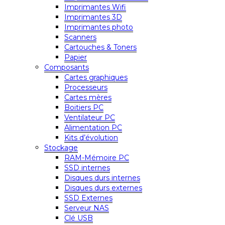
Imprimantes Wifi
Imprimantes 3D
Imprimantes photo
Scanners
Cartouches & Toners
Papier
Composants
Cartes graphiques
Processeurs
Cartes mères
Boitiers PC
Ventilateur PC
Alimentation PC
Kits d’évolution
Stockage
RAM-Mémoire PC
SSD internes
Disques durs internes
Disques durs externes
SSD Externes
Serveur NAS
Clé USB