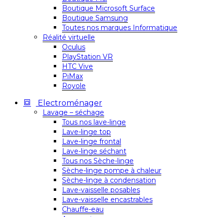
Boutique Microsoft Surface
Boutique Samsung
Toutes nos marques Informatique
Réalité virtuelle
Oculus
PlayStation VR
HTC Vive
PiMax
Royole
Electroménager
Lavage – séchage
Tous nos lave-linge
Lave-linge top
Lave-linge frontal
Lave-linge séchant
Tous nos Sèche-linge
Sèche-linge pompe à chaleur
Sèche-linge à condensation
Lave-vaisselle posables
Lave-vaisselle encastrables
Chauffe-eau