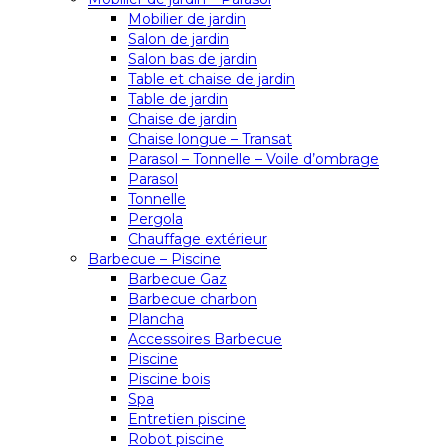
Mobilier de jardin
Salon de jardin
Salon bas de jardin
Table et chaise de jardin
Table de jardin
Chaise de jardin
Chaise longue – Transat
Parasol – Tonnelle – Voile d’ombrage
Parasol
Tonnelle
Pergola
Chauffage extérieur
Barbecue – Piscine
Barbecue Gaz
Barbecue charbon
Plancha
Accessoires Barbecue
Piscine
Piscine bois
Spa
Entretien piscine
Robot piscine