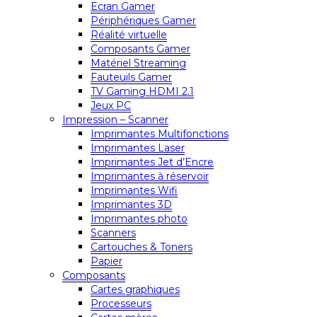
Ecran Gamer
Périphériques Gamer
Réalité virtuelle
Composants Gamer
Matériel Streaming
Fauteuils Gamer
TV Gaming HDMI 2.1
Jeux PC
Impression – Scanner
Imprimantes Multifonctions
Imprimantes Laser
Imprimantes Jet d’Encre
Imprimantes à réservoir
Imprimantes Wifi
Imprimantes 3D
Imprimantes photo
Scanners
Cartouches & Toners
Papier
Composants
Cartes graphiques
Processeurs