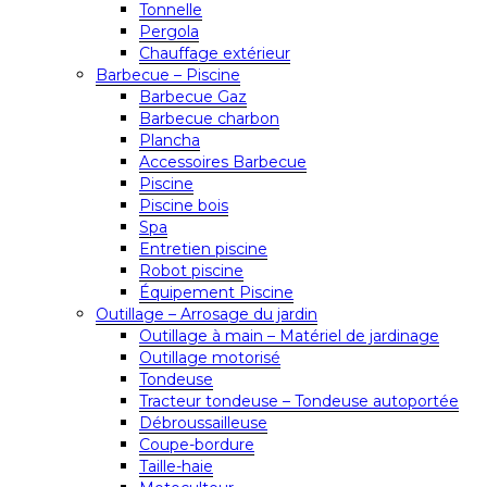
Tonnelle
Pergola
Chauffage extérieur
Barbecue – Piscine
Barbecue Gaz
Barbecue charbon
Plancha
Accessoires Barbecue
Piscine
Piscine bois
Spa
Entretien piscine
Robot piscine
Équipement Piscine
Outillage – Arrosage du jardin
Outillage à main – Matériel de jardinage
Outillage motorisé
Tondeuse
Tracteur tondeuse – Tondeuse autoportée
Débroussailleuse
Coupe-bordure
Taille-haie