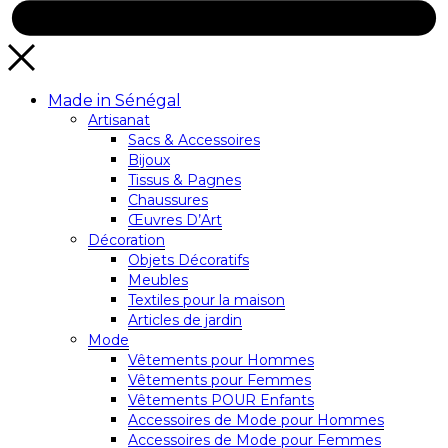
Made in Sénégal
Artisanat
Sacs & Accessoires
Bijoux
Tissus & Pagnes
Chaussures
Œuvres D’Art
Décoration
Objets Décoratifs
Meubles
Textiles pour la maison
Articles de jardin
Mode
Vêtements pour Hommes
Vêtements pour Femmes
Vêtements POUR Enfants
Accessoires de Mode pour Hommes
Accessoires de Mode pour Femmes