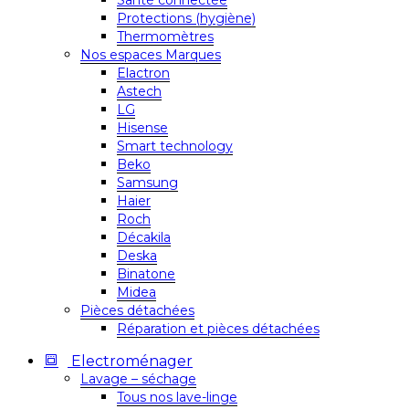
Santé connectée
Protections (hygiène)
Thermomètres
Nos espaces Marques
Elactron
Astech
LG
Hisense
Smart technology
Beko
Samsung
Haier
Roch
Décakila
Deska
Binatone
Midea
Pièces détachées
Réparation et pièces détachées
Electroménager
Lavage – séchage
Tous nos lave-linge