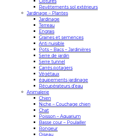
Clôtures
Revêtements sol extérieurs
Jardinage – Plantes
Jardinage
Terreau
Engrais
Graines et semences
Anti nuisible
Pots – Bacs – Jardinières
Serre de jardin
Serre tunnel
Carrés potagers
Végétaux
équipements jardinage
Récupérateurs d’eau
Animalerie
Chien
Niche – Couchage chien
Chat
Poisson – Aquarium
Basse cour – Poulailler
Rongeur
Oiseau