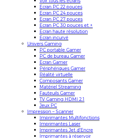
Voir tous les écrans
Ecran PC 22 pouces
Ecran PC 24 pouces
Ecran PC 27 pouces
Ecran PC 30 pouces et +
Ecran haute résolution
Ecran incurvé
Univers Gaming
PC portable Gamer
PC de bureau Gamer
Ecran Gamer
Périphériques Gamer
Réalité virtuelle
Composants Gamer
Matériel Streaming
Fauteuils Gamer
TV Gaming HDMI 2.1
Jeux PC
Impression – Scanner
Imprimantes Multifonctions
Imprimantes Laser
Imprimantes Jet d’Encre
Imprimantes à réservoir