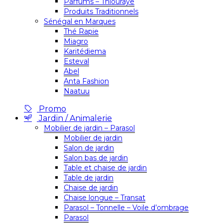
Parfums – Thiouraye
Produits Traditionnels
Sénégal en Marques
Thé Rapie
Miagro
Karitédiema
Esteval
Abel
Anta Fashion
Naatuu
Promo
Jardin / Animalerie
Mobilier de jardin – Parasol
Mobilier de jardin
Salon de jardin
Salon bas de jardin
Table et chaise de jardin
Table de jardin
Chaise de jardin
Chaise longue – Transat
Parasol – Tonnelle – Voile d’ombrage
Parasol