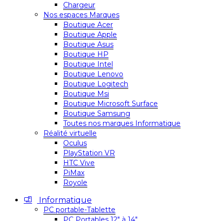
Chargeur
Nos espaces Marques
Boutique Acer
Boutique Apple
Boutique Asus
Boutique HP
Boutique Intel
Boutique Lenovo
Boutique Logitech
Boutique Msi
Boutique Microsoft Surface
Boutique Samsung
Toutes nos marques Informatique
Réalité virtuelle
Oculus
PlayStation VR
HTC Vive
PiMax
Royole
Informatique
PC portable-Tablette
PC Portables 12″ à 14″