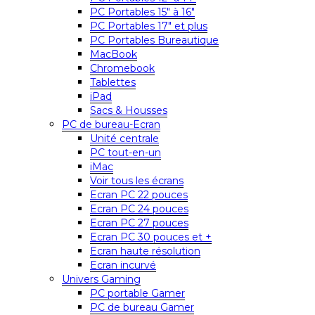
PC Portables 15″ à 16″
PC Portables 17″ et plus
PC Portables Bureautique
MacBook
Chromebook
Tablettes
iPad
Sacs & Housses
PC de bureau-Ecran
Unité centrale
PC tout-en-un
iMac
Voir tous les écrans
Ecran PC 22 pouces
Ecran PC 24 pouces
Ecran PC 27 pouces
Ecran PC 30 pouces et +
Ecran haute résolution
Ecran incurvé
Univers Gaming
PC portable Gamer
PC de bureau Gamer