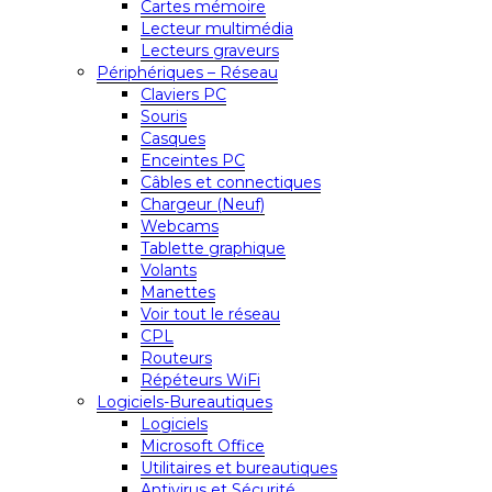
Cartes mémoire
Lecteur multimédia
Lecteurs graveurs
Périphériques – Réseau
Claviers PC
Souris
Casques
Enceintes PC
Câbles et connectiques
Chargeur (Neuf)
Webcams
Tablette graphique
Volants
Manettes
Voir tout le réseau
CPL
Routeurs
Répéteurs WiFi
Logiciels-Bureautiques
Logiciels
Microsoft Office
Utilitaires et bureautiques
Antivirus et Sécurité