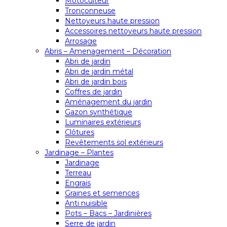
Motoculteur
Tronçonneuse
Nettoyeurs haute pression
Accessoires nettoyeurs haute pression
Arrosage
Abris – Amenagement – Décoration
Abri de jardin
Abri de jardin métal
Abri de jardin bois
Coffres de jardin
Aménagement du jardin
Gazon synthétique
Luminaires extérieurs
Clôtures
Revêtements sol extérieurs
Jardinage – Plantes
Jardinage
Terreau
Engrais
Graines et semences
Anti nuisible
Pots – Bacs – Jardinières
Serre de jardin