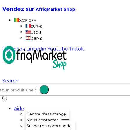
Vendez sur
AfriqMarket Shop
XOF CFA
EUR €
USD $
GBP £
Facebook
Linkedin
Youtube
Tiktok
Search
Aide
Centre d’assistance
Nous contacter
Suivre ma commande