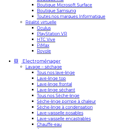
Boutique Microsoft Surface
Boutique Samsung
Toutes nos marques Informatique
Réalité virtuelle
Oculus
PlayStation VR
HTC Vive
PiMax
Royole
Electroménager
Lavage – séchage
Tous nos lave-linge
Lave-linge top
Lave-linge frontal
Lave-linge séchant
Tous nos Sèche-linge
Sèche-linge pompe à chaleur
Sèche-linge à condensation
Lave-vaisselle posables
Lave-vaisselle encastrables
Chauffe-eau