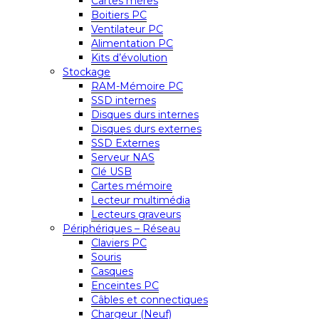
Cartes mères
Boitiers PC
Ventilateur PC
Alimentation PC
Kits d’évolution
Stockage
RAM-Mémoire PC
SSD internes
Disques durs internes
Disques durs externes
SSD Externes
Serveur NAS
Clé USB
Cartes mémoire
Lecteur multimédia
Lecteurs graveurs
Périphériques – Réseau
Claviers PC
Souris
Casques
Enceintes PC
Câbles et connectiques
Chargeur (Neuf)