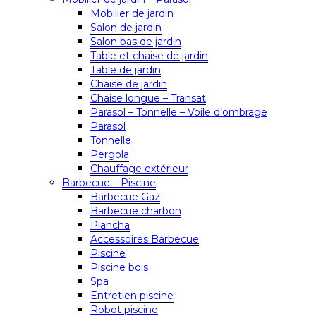
Mobilier de jardin
Salon de jardin
Salon bas de jardin
Table et chaise de jardin
Table de jardin
Chaise de jardin
Chaise longue – Transat
Parasol – Tonnelle – Voile d’ombrage
Parasol
Tonnelle
Pergola
Chauffage extérieur
Barbecue – Piscine
Barbecue Gaz
Barbecue charbon
Plancha
Accessoires Barbecue
Piscine
Piscine bois
Spa
Entretien piscine
Robot piscine