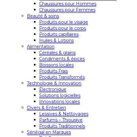
Chaussures pour Hommes
Chaussures pour Femmes
Beauté & soins
Produits pour le visage
Produits pour le corps
Produits capillaires
Huiles & Lotions
Alimentation
Céréales & grains
Condiments & épices
Boissons locales
Produits Frais
Produits Transformés
Technologie & Innovation
Électronique
Solutions logicielles
Innovations locales
Divers & Entretien
Lessives & Nettoyages
Parfums – Thiouraye
Produits Traditionnels
Sénégal en Marques