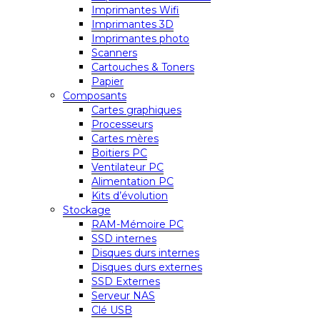
Imprimantes Wifi
Imprimantes 3D
Imprimantes photo
Scanners
Cartouches & Toners
Papier
Composants
Cartes graphiques
Processeurs
Cartes mères
Boitiers PC
Ventilateur PC
Alimentation PC
Kits d’évolution
Stockage
RAM-Mémoire PC
SSD internes
Disques durs internes
Disques durs externes
SSD Externes
Serveur NAS
Clé USB