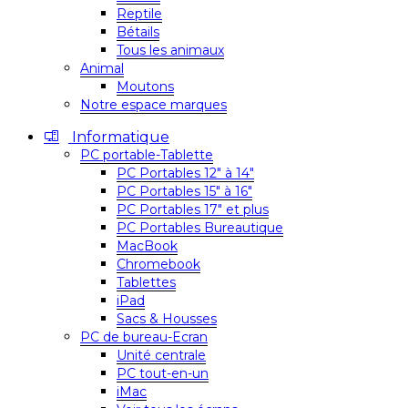
Reptile
Bétails
Tous les animaux
Animal
Moutons
Notre espace marques
Informatique
PC portable-Tablette
PC Portables 12″ à 14″
PC Portables 15″ à 16″
PC Portables 17″ et plus
PC Portables Bureautique
MacBook
Chromebook
Tablettes
iPad
Sacs & Housses
PC de bureau-Ecran
Unité centrale
PC tout-en-un
iMac