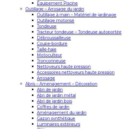
Équipement Piscine
Outillage – Arrosage du jardin
Outillage à main – Matériel de jardinage
Outillage motorisé
Tondeuse
Tracteur tondeuse – Tondeuse autoportée
Débroussailleuse
Coupe-bordure
Taille-haie
Motoculteur
Tronçonneuse
Nettoyeurs haute pression
Accessoires nettoyeurs haute pression
Arrosage
Abris – Amenagement – Décoration
Abri de jardin
Abri de jardin métal
Abri de jardin bois
Coffres de jardin
Aménagement du jardin
Gazon synthétique
Luminaires extérieurs