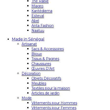
Thé Rapie
Miagro
Karitédiema
Esteval
Abel
Anta Fashion
Naatuu
Made in Sénégal
Artisanat
Sacs & Accessoires
Bijoux
Tissus & Pagnes
Chaussures
Œuvres D’Art
Décoration
Objets Décoratifs
Meubles
Textiles pour la maison
Articles de jardin
Mode
Vêtements pour Hommes
Vêtements pour Femmes