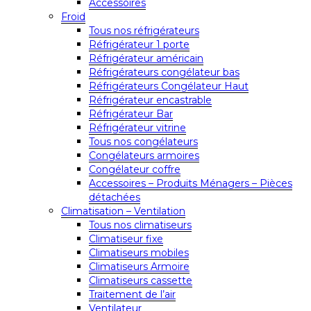
Accessoires
Froid
Tous nos réfrigérateurs
Réfrigérateur 1 porte
Réfrigérateur américain
Réfrigérateurs congélateur bas
Réfrigérateurs Congélateur Haut
Réfrigérateur encastrable
Réfrigérateur Bar
Réfrigérateur vitrine
Tous nos congélateurs
Congélateurs armoires
Congélateur coffre
Accessoires – Produits Ménagers – Pièces
détachées
Climatisation – Ventilation
Tous nos climatiseurs
Climatiseur fixe
Climatiseurs mobiles
Climatiseurs Armoire
Climatiseurs cassette
Traitement de l’air
Ventilateur