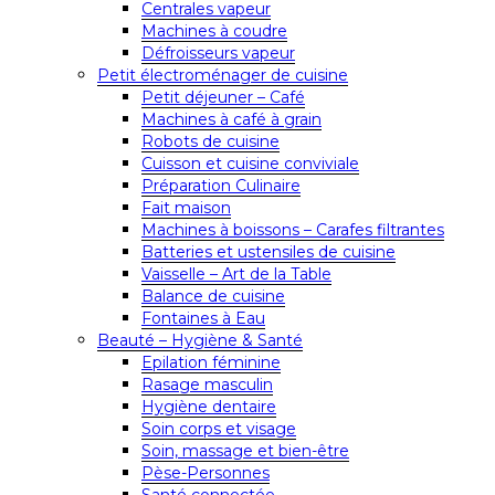
Centrales vapeur
Machines à coudre
Défroisseurs vapeur
Petit électroménager de cuisine
Petit déjeuner – Café
Machines à café à grain
Robots de cuisine
Cuisson et cuisine conviviale
Préparation Culinaire
Fait maison
Machines à boissons – Carafes filtrantes
Batteries et ustensiles de cuisine
Vaisselle – Art de la Table
Balance de cuisine
Fontaines à Eau
Beauté – Hygiène & Santé
Epilation féminine
Rasage masculin
Hygiène dentaire
Soin corps et visage
Soin, massage et bien-être
Pèse-Personnes