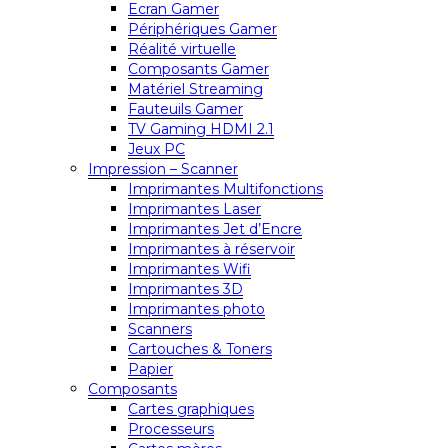
Ecran Gamer
Périphériques Gamer
Réalité virtuelle
Composants Gamer
Matériel Streaming
Fauteuils Gamer
TV Gaming HDMI 2.1
Jeux PC
Impression – Scanner
Imprimantes Multifonctions
Imprimantes Laser
Imprimantes Jet d’Encre
Imprimantes à réservoir
Imprimantes Wifi
Imprimantes 3D
Imprimantes photo
Scanners
Cartouches & Toners
Papier
Composants
Cartes graphiques
Processeurs