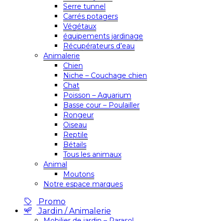
Serre tunnel
Carrés potagers
Végétaux
équipements jardinage
Récupérateurs d’eau
Animalerie
Chien
Niche – Couchage chien
Chat
Poisson – Aquarium
Basse cour – Poulailler
Rongeur
Oiseau
Reptile
Bétails
Tous les animaux
Animal
Moutons
Notre espace marques
Promo
Jardin / Animalerie
Mobilier de jardin – Parasol