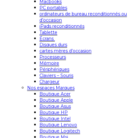
Macbooks
PC portables
ordinateurs de bureau reconditionnés ou
d’occasion
iPads reconditionnés
Tablette
Écrans
Disques durs
cartes mères d’occasion
Processeurs
Mémoire
Périphériques
Claviers – Souris
Chargeur
Nos espaces Marques
Boutique Acer
Boutique Apple
Boutique Asus
Boutique HP
Boutique Intel
Boutique Lenovo
Boutique Logitech
Boutique Msi