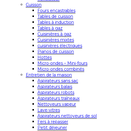
Cuisson
Fours encastrables
Tables de cuisson
Tables à induction
Tables à gaz
Cuisinières à gaz
Cuisinières mixtes
cuisinières électriques
Pianos de cuisson
Hottes
Micro-ondes – Mini-fours
Micro-ondes combinés
Entretien de la maison
Aspirateurs sans sac
Aspirateurs balais
Aspirateurs robots
Aspirateurs traîneaux
Nettoyeurs vapeur
Lave-vitres
Aspirateurs nettoyeurs de sol
Fers à repasser
Petit déjeuner