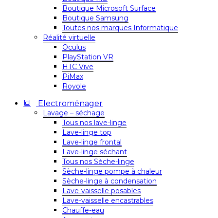
Boutique Microsoft Surface
Boutique Samsung
Toutes nos marques Informatique
Réalité virtuelle
Oculus
PlayStation VR
HTC Vive
PiMax
Royole
Electroménager
Lavage – séchage
Tous nos lave-linge
Lave-linge top
Lave-linge frontal
Lave-linge séchant
Tous nos Sèche-linge
Sèche-linge pompe à chaleur
Sèche-linge à condensation
Lave-vaisselle posables
Lave-vaisselle encastrables
Chauffe-eau