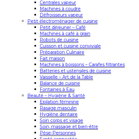
Centrales vapeur
Machines à coudre
Défroisseurs vapeur
Petit électroménager de cuisine
Petit déjeuner – Café
Machines à café à grain
Robots de cuisine
Cuisson et cuisine conviviale
Préparation Culinaire
Fait maison
Machines à boissons – Carafes filtrantes
Batteries et ustensiles de cuisine
Vaisselle – Art de la Table
Balance de cuisine
Fontaines à Eau
Beauté – Hygiène & Santé
Epilation féminine
Rasage masculin
Hygiène dentaire
Soin corps et visage
Soin, massage et bien-être
Pèse-Personnes