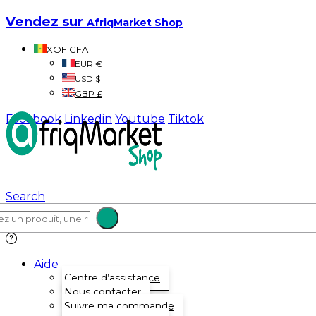
Vendez sur
AfriqMarket Shop
XOF CFA
EUR €
USD $
GBP £
Facebook
Linkedin
Youtube
Tiktok
Search
Aide
Centre d’assistance
Nous contacter
Suivre ma commande