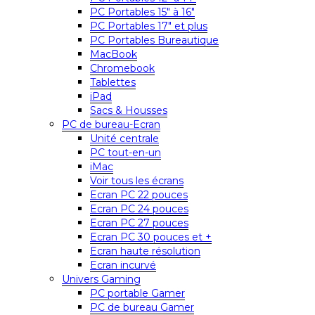
PC Portables 15″ à 16″
PC Portables 17″ et plus
PC Portables Bureautique
MacBook
Chromebook
Tablettes
iPad
Sacs & Housses
PC de bureau-Ecran
Unité centrale
PC tout-en-un
iMac
Voir tous les écrans
Ecran PC 22 pouces
Ecran PC 24 pouces
Ecran PC 27 pouces
Ecran PC 30 pouces et +
Ecran haute résolution
Ecran incurvé
Univers Gaming
PC portable Gamer
PC de bureau Gamer