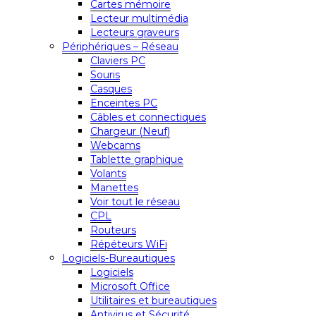
Cartes mémoire
Lecteur multimédia
Lecteurs graveurs
Périphériques – Réseau
Claviers PC
Souris
Casques
Enceintes PC
Câbles et connectiques
Chargeur (Neuf)
Webcams
Tablette graphique
Volants
Manettes
Voir tout le réseau
CPL
Routeurs
Répéteurs WiFi
Logiciels-Bureautiques
Logiciels
Microsoft Office
Utilitaires et bureautiques
Antivirus et Sécurité