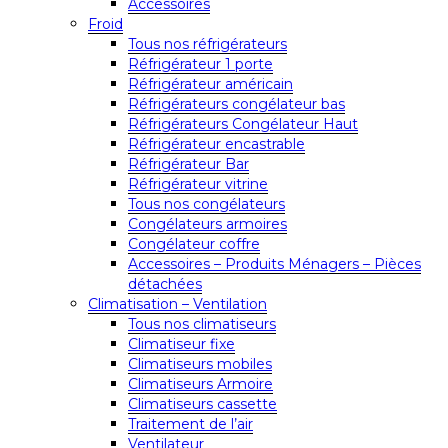
Accessoires
Froid
Tous nos réfrigérateurs
Réfrigérateur 1 porte
Réfrigérateur américain
Réfrigérateurs congélateur bas
Réfrigérateurs Congélateur Haut
Réfrigérateur encastrable
Réfrigérateur Bar
Réfrigérateur vitrine
Tous nos congélateurs
Congélateurs armoires
Congélateur coffre
Accessoires – Produits Ménagers – Pièces
détachées
Climatisation – Ventilation
Tous nos climatiseurs
Climatiseur fixe
Climatiseurs mobiles
Climatiseurs Armoire
Climatiseurs cassette
Traitement de l’air
Ventilateur