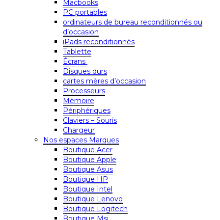
Macbooks
PC portables
ordinateurs de bureau reconditionnés ou
d’occasion
iPads reconditionnés
Tablette
Écrans
Disques durs
cartes mères d’occasion
Processeurs
Mémoire
Périphériques
Claviers – Souris
Chargeur
Nos espaces Marques
Boutique Acer
Boutique Apple
Boutique Asus
Boutique HP
Boutique Intel
Boutique Lenovo
Boutique Logitech
Boutique Msi