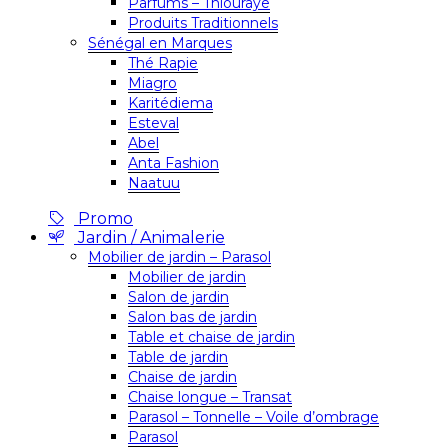
Parfums – Thiouraye
Produits Traditionnels
Sénégal en Marques
Thé Rapie
Miagro
Karitédiema
Esteval
Abel
Anta Fashion
Naatuu
Promo
Jardin / Animalerie
Mobilier de jardin – Parasol
Mobilier de jardin
Salon de jardin
Salon bas de jardin
Table et chaise de jardin
Table de jardin
Chaise de jardin
Chaise longue – Transat
Parasol – Tonnelle – Voile d’ombrage
Parasol