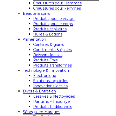
Chaussures pour Hommes
Chaussures pour Femmes
Beauté & soins
Produits pour le visage
Produits pour le corps
Produits capillaires
Huiles & Lotions
Alimentation
Céréales & grains
Condiments & épices
Boissons locales
Produits Frais
Produits Transformés
Technologie & Innovation
Électronique
Solutions logicielles
Innovations locales
Divers & Entretien
Lessives & Nettoyages
Parfums – Thiouraye
Produits Traditionnels
Sénégal en Marques