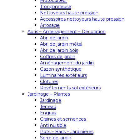
Motoculteur
Tronçonneuse
Nettoyeurs haute pression
Accessoires nettoyeurs haute pression
Arrosage
Abris – Amenagement – Décoration
Abri de jardin
Abri de jardin métal
Abri de jardin bois
Coffres de jardin
Aménagement du jardin
Gazon synthétique
Luminaires extérieurs
Clôtures
Revêtements sol extérieurs
Jardinage – Plantes
Jardinage
Terreau
Engrais
Graines et semences
Anti nuisible
Pots – Bacs – Jardinières
Serre de jardin