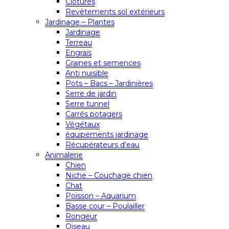
Clôtures
Revêtements sol extérieurs
Jardinage – Plantes
Jardinage
Terreau
Engrais
Graines et semences
Anti nuisible
Pots – Bacs – Jardinières
Serre de jardin
Serre tunnel
Carrés potagers
Végétaux
équipements jardinage
Récupérateurs d’eau
Animalerie
Chien
Niche – Couchage chien
Chat
Poisson – Aquarium
Basse cour – Poulailler
Rongeur
Oiseau