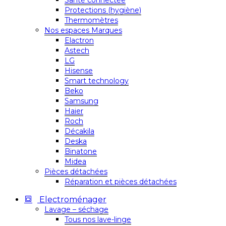
Santé connectée
Protections (hygiène)
Thermomètres
Nos espaces Marques
Elactron
Astech
LG
Hisense
Smart technology
Beko
Samsung
Haier
Roch
Décakila
Deska
Binatone
Midea
Pièces détachées
Réparation et pièces détachées
Electroménager
Lavage – séchage
Tous nos lave-linge