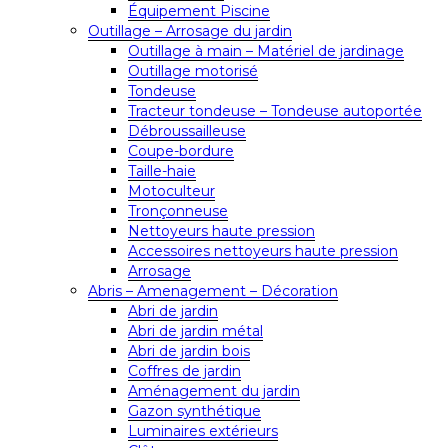
Équipement Piscine
Outillage – Arrosage du jardin
Outillage à main – Matériel de jardinage
Outillage motorisé
Tondeuse
Tracteur tondeuse – Tondeuse autoportée
Débroussailleuse
Coupe-bordure
Taille-haie
Motoculteur
Tronçonneuse
Nettoyeurs haute pression
Accessoires nettoyeurs haute pression
Arrosage
Abris – Amenagement – Décoration
Abri de jardin
Abri de jardin métal
Abri de jardin bois
Coffres de jardin
Aménagement du jardin
Gazon synthétique
Luminaires extérieurs