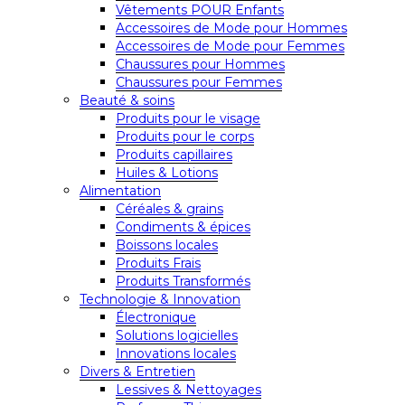
Vêtements POUR Enfants
Accessoires de Mode pour Hommes
Accessoires de Mode pour Femmes
Chaussures pour Hommes
Chaussures pour Femmes
Beauté & soins
Produits pour le visage
Produits pour le corps
Produits capillaires
Huiles & Lotions
Alimentation
Céréales & grains
Condiments & épices
Boissons locales
Produits Frais
Produits Transformés
Technologie & Innovation
Électronique
Solutions logicielles
Innovations locales
Divers & Entretien
Lessives & Nettoyages