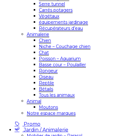
Serre tunnel
Carrés potagers
Végétaux
équipements jardinage
Récupérateurs d’eau
Animalerie
Chien
Niche – Couchage chien
Chat
Poisson – Aquarium
Basse cour – Poulailler
Rongeur
Oiseau
Reptile
Bétails
Tous les animaux
Animal
Moutons
Notre espace marques
Promo
Jardin / Animalerie
Mobilier de jardin – Parasol