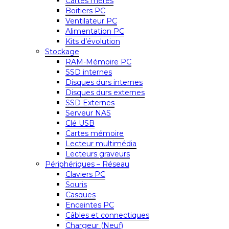
Cartes mères
Boitiers PC
Ventilateur PC
Alimentation PC
Kits d’évolution
Stockage
RAM-Mémoire PC
SSD internes
Disques durs internes
Disques durs externes
SSD Externes
Serveur NAS
Clé USB
Cartes mémoire
Lecteur multimédia
Lecteurs graveurs
Périphériques – Réseau
Claviers PC
Souris
Casques
Enceintes PC
Câbles et connectiques
Chargeur (Neuf)