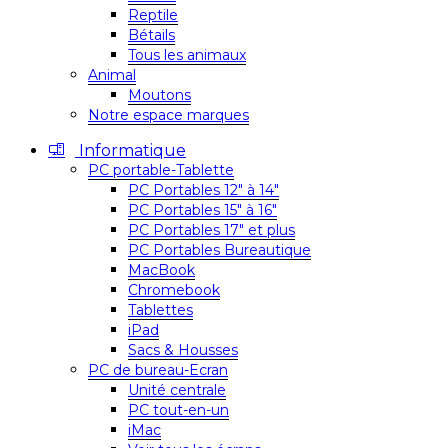
Reptile
Bétails
Tous les animaux
Animal
Moutons
Notre espace marques
Informatique
PC portable-Tablette
PC Portables 12″ à 14″
PC Portables 15″ à 16″
PC Portables 17″ et plus
PC Portables Bureautique
MacBook
Chromebook
Tablettes
iPad
Sacs & Housses
PC de bureau-Ecran
Unité centrale
PC tout-en-un
iMac