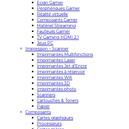
Ecran Gamer
Périphériques Gamer
Réalité virtuelle
Composants Gamer
Matériel Streaming
Fauteuils Gamer
TV Gaming HDMI 2.1
Jeux PC
Impression – Scanner
Imprimantes Multifonctions
Imprimantes Laser
Imprimantes Jet d’Encre
Imprimantes à réservoir
Imprimantes Wifi
Imprimantes 3D
Imprimantes photo
Scanners
Cartouches & Toners
Papier
Composants
Cartes graphiques
Processeurs