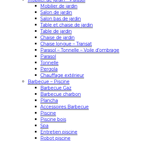
Mobilier de jardin
Salon de jardin
Salon bas de jardin
Table et chaise de jardin
Table de jardin
Chaise de jardin
Chaise longue – Transat
Parasol – Tonnelle – Voile d’ombrage
Parasol
Tonnelle
Pergola
Chauffage extérieur
Barbecue – Piscine
Barbecue Gaz
Barbecue charbon
Plancha
Accessoires Barbecue
Piscine
Piscine bois
Spa
Entretien piscine
Robot piscine