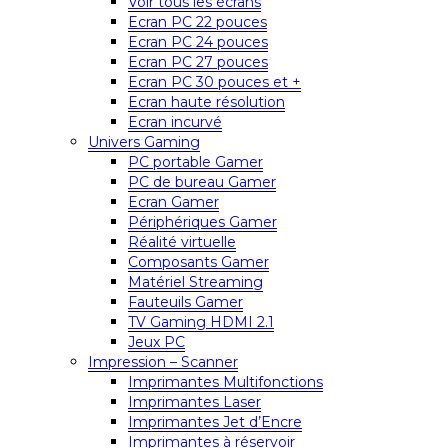
Voir tous les écrans
Ecran PC 22 pouces
Ecran PC 24 pouces
Ecran PC 27 pouces
Ecran PC 30 pouces et +
Ecran haute résolution
Ecran incurvé
Univers Gaming
PC portable Gamer
PC de bureau Gamer
Ecran Gamer
Périphériques Gamer
Réalité virtuelle
Composants Gamer
Matériel Streaming
Fauteuils Gamer
TV Gaming HDMI 2.1
Jeux PC
Impression – Scanner
Imprimantes Multifonctions
Imprimantes Laser
Imprimantes Jet d’Encre
Imprimantes à réservoir