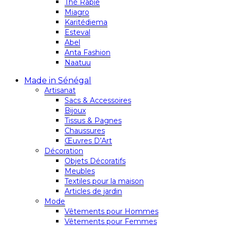
Thé Rapie
Miagro
Karitédiema
Esteval
Abel
Anta Fashion
Naatuu
Made in Sénégal
Artisanat
Sacs & Accessoires
Bijoux
Tissus & Pagnes
Chaussures
Œuvres D’Art
Décoration
Objets Décoratifs
Meubles
Textiles pour la maison
Articles de jardin
Mode
Vêtements pour Hommes
Vêtements pour Femmes