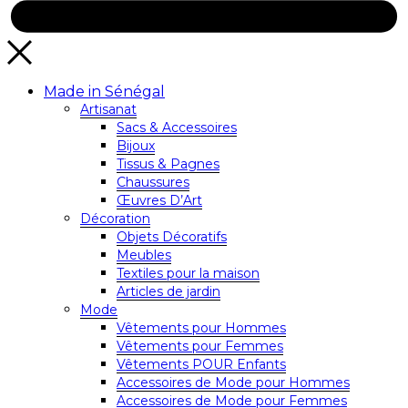
Made in Sénégal
Artisanat
Sacs & Accessoires
Bijoux
Tissus & Pagnes
Chaussures
Œuvres D’Art
Décoration
Objets Décoratifs
Meubles
Textiles pour la maison
Articles de jardin
Mode
Vêtements pour Hommes
Vêtements pour Femmes
Vêtements POUR Enfants
Accessoires de Mode pour Hommes
Accessoires de Mode pour Femmes