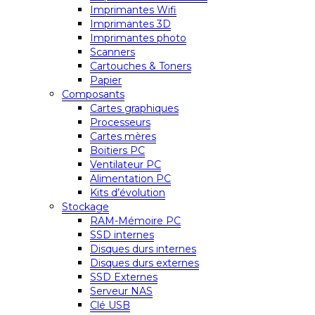
Imprimantes Wifi
Imprimantes 3D
Imprimantes photo
Scanners
Cartouches & Toners
Papier
Composants
Cartes graphiques
Processeurs
Cartes mères
Boitiers PC
Ventilateur PC
Alimentation PC
Kits d’évolution
Stockage
RAM-Mémoire PC
SSD internes
Disques durs internes
Disques durs externes
SSD Externes
Serveur NAS
Clé USB