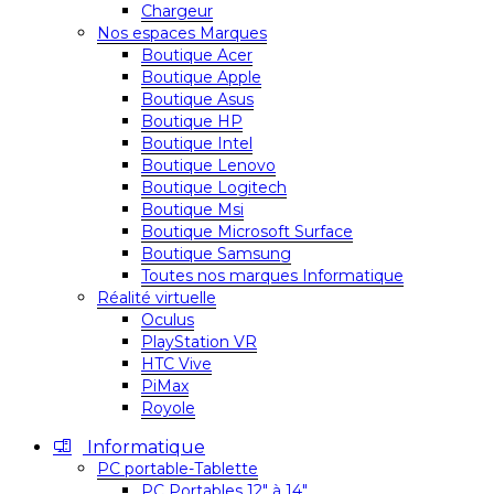
Chargeur
Nos espaces Marques
Boutique Acer
Boutique Apple
Boutique Asus
Boutique HP
Boutique Intel
Boutique Lenovo
Boutique Logitech
Boutique Msi
Boutique Microsoft Surface
Boutique Samsung
Toutes nos marques Informatique
Réalité virtuelle
Oculus
PlayStation VR
HTC Vive
PiMax
Royole
Informatique
PC portable-Tablette
PC Portables 12″ à 14″