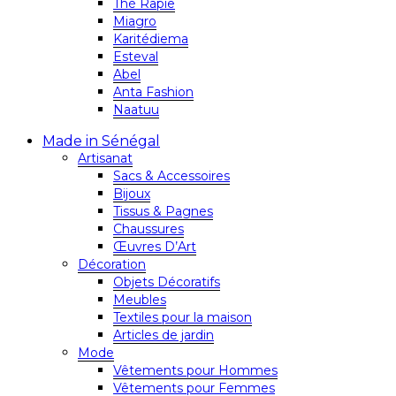
Thé Rapie
Miagro
Karitédiema
Esteval
Abel
Anta Fashion
Naatuu
Made in Sénégal
Artisanat
Sacs & Accessoires
Bijoux
Tissus & Pagnes
Chaussures
Œuvres D’Art
Décoration
Objets Décoratifs
Meubles
Textiles pour la maison
Articles de jardin
Mode
Vêtements pour Hommes
Vêtements pour Femmes