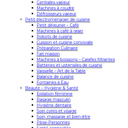
Centrales vapeur
Machines à coudre
Défroisseurs vapeur
Petit électroménager de cuisine
Petit déjeuner – Café
Machines à café à grain
Robots de cuisine
Cuisson et cuisine conviviale
Préparation Culinaire
Fait maison
Machines à boissons – Carafes filtrantes
Batteries et ustensiles de cuisine
Vaisselle – Art de la Table
Balance de cuisine
Fontaines à Eau
Beauté – Hygiène & Santé
Epilation féminine
Rasage masculin
Hygiène dentaire
Soin corps et visage
Soin, massage et bien-être
Pèse-Personnes