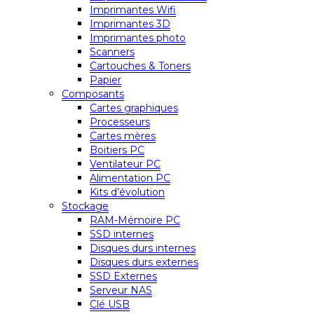
Imprimantes Wifi
Imprimantes 3D
Imprimantes photo
Scanners
Cartouches & Toners
Papier
Composants
Cartes graphiques
Processeurs
Cartes mères
Boitiers PC
Ventilateur PC
Alimentation PC
Kits d’évolution
Stockage
RAM-Mémoire PC
SSD internes
Disques durs internes
Disques durs externes
SSD Externes
Serveur NAS
Clé USB