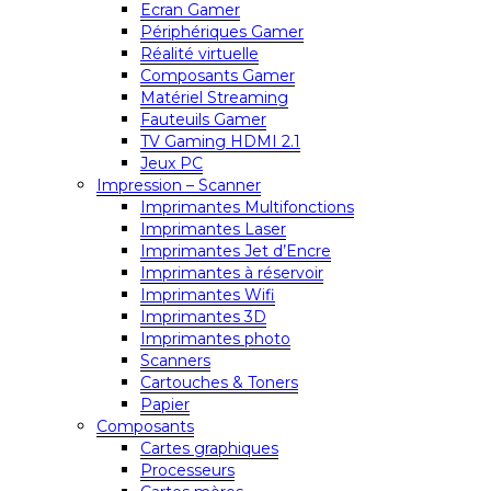
Ecran Gamer
Périphériques Gamer
Réalité virtuelle
Composants Gamer
Matériel Streaming
Fauteuils Gamer
TV Gaming HDMI 2.1
Jeux PC
Impression – Scanner
Imprimantes Multifonctions
Imprimantes Laser
Imprimantes Jet d’Encre
Imprimantes à réservoir
Imprimantes Wifi
Imprimantes 3D
Imprimantes photo
Scanners
Cartouches & Toners
Papier
Composants
Cartes graphiques
Processeurs