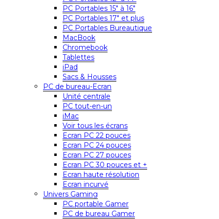
PC Portables 15″ à 16″
PC Portables 17″ et plus
PC Portables Bureautique
MacBook
Chromebook
Tablettes
iPad
Sacs & Housses
PC de bureau-Ecran
Unité centrale
PC tout-en-un
iMac
Voir tous les écrans
Ecran PC 22 pouces
Ecran PC 24 pouces
Ecran PC 27 pouces
Ecran PC 30 pouces et +
Ecran haute résolution
Ecran incurvé
Univers Gaming
PC portable Gamer
PC de bureau Gamer