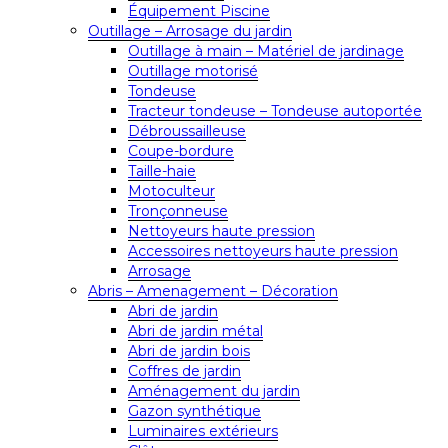
Équipement Piscine
Outillage – Arrosage du jardin
Outillage à main – Matériel de jardinage
Outillage motorisé
Tondeuse
Tracteur tondeuse – Tondeuse autoportée
Débroussailleuse
Coupe-bordure
Taille-haie
Motoculteur
Tronçonneuse
Nettoyeurs haute pression
Accessoires nettoyeurs haute pression
Arrosage
Abris – Amenagement – Décoration
Abri de jardin
Abri de jardin métal
Abri de jardin bois
Coffres de jardin
Aménagement du jardin
Gazon synthétique
Luminaires extérieurs