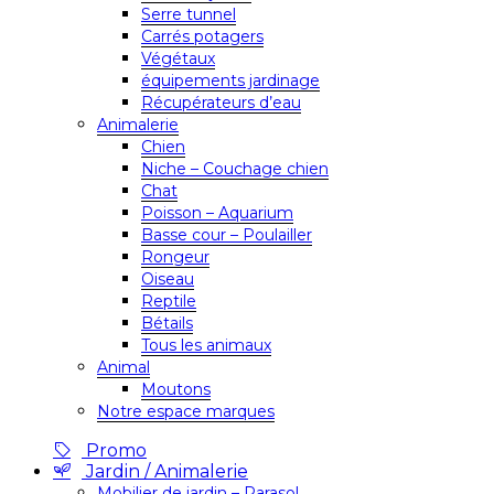
Serre tunnel
Carrés potagers
Végétaux
équipements jardinage
Récupérateurs d’eau
Animalerie
Chien
Niche – Couchage chien
Chat
Poisson – Aquarium
Basse cour – Poulailler
Rongeur
Oiseau
Reptile
Bétails
Tous les animaux
Animal
Moutons
Notre espace marques
Promo
Jardin / Animalerie
Mobilier de jardin – Parasol