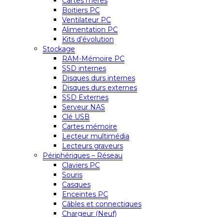
Cartes mères
Boitiers PC
Ventilateur PC
Alimentation PC
Kits d’évolution
Stockage
RAM-Mémoire PC
SSD internes
Disques durs internes
Disques durs externes
SSD Externes
Serveur NAS
Clé USB
Cartes mémoire
Lecteur multimédia
Lecteurs graveurs
Périphériques – Réseau
Claviers PC
Souris
Casques
Enceintes PC
Câbles et connectiques
Chargeur (Neuf)