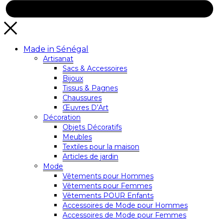
Made in Sénégal
Artisanat
Sacs & Accessoires
Bijoux
Tissus & Pagnes
Chaussures
Œuvres D’Art
Décoration
Objets Décoratifs
Meubles
Textiles pour la maison
Articles de jardin
Mode
Vêtements pour Hommes
Vêtements pour Femmes
Vêtements POUR Enfants
Accessoires de Mode pour Hommes
Accessoires de Mode pour Femmes