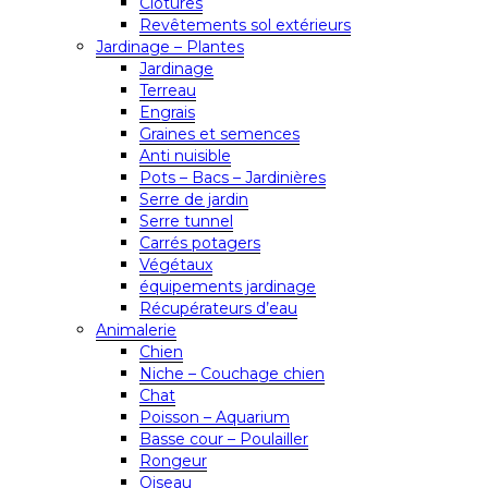
Clôtures
Revêtements sol extérieurs
Jardinage – Plantes
Jardinage
Terreau
Engrais
Graines et semences
Anti nuisible
Pots – Bacs – Jardinières
Serre de jardin
Serre tunnel
Carrés potagers
Végétaux
équipements jardinage
Récupérateurs d’eau
Animalerie
Chien
Niche – Couchage chien
Chat
Poisson – Aquarium
Basse cour – Poulailler
Rongeur
Oiseau