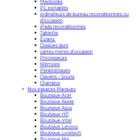
Macbooks
PC portables
ordinateurs de bureau reconditionnés ou
d’occasion
iPads reconditionnés
Tablette
Écrans
Disques durs
cartes mères d’occasion
Processeurs
Mémoire
Périphériques
Claviers – Souris
Chargeur
Nos espaces Marques
Boutique Acer
Boutique Apple
Boutique Asus
Boutique HP
Boutique Intel
Boutique Lenovo
Boutique Logitech
Boutique Msi