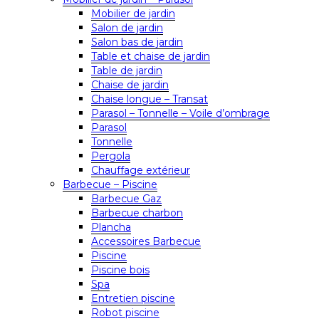
Mobilier de jardin
Salon de jardin
Salon bas de jardin
Table et chaise de jardin
Table de jardin
Chaise de jardin
Chaise longue – Transat
Parasol – Tonnelle – Voile d’ombrage
Parasol
Tonnelle
Pergola
Chauffage extérieur
Barbecue – Piscine
Barbecue Gaz
Barbecue charbon
Plancha
Accessoires Barbecue
Piscine
Piscine bois
Spa
Entretien piscine
Robot piscine