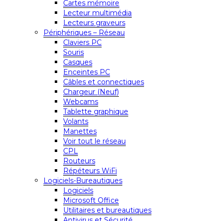
Cartes mémoire
Lecteur multimédia
Lecteurs graveurs
Périphériques – Réseau
Claviers PC
Souris
Casques
Enceintes PC
Câbles et connectiques
Chargeur (Neuf)
Webcams
Tablette graphique
Volants
Manettes
Voir tout le réseau
CPL
Routeurs
Répéteurs WiFi
Logiciels-Bureautiques
Logiciels
Microsoft Office
Utilitaires et bureautiques
Antivirus et Sécurité