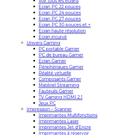
Voir tous les écrans
Ecran PC 22 pouces
Ecran PC 24 pouces
Ecran PC 27 pouces
Ecran PC 30 pouces et +
Ecran haute résolution
Ecran incurvé
Univers Gaming
PC portable Gamer
PC de bureau Gamer
Ecran Gamer
Périphériques Gamer
Réalité virtuelle
Composants Gamer
Matériel Streaming
Fauteuils Gamer
TV Gaming HDMI 2.1
Jeux PC
Impression – Scanner
Imprimantes Multifonctions
Imprimantes Laser
Imprimantes Jet d’Encre
Imprimantes à réservoir