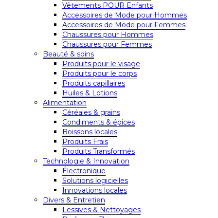
Vêtements POUR Enfants
Accessoires de Mode pour Hommes
Accessoires de Mode pour Femmes
Chaussures pour Hommes
Chaussures pour Femmes
Beauté & soins
Produits pour le visage
Produits pour le corps
Produits capillaires
Huiles & Lotions
Alimentation
Céréales & grains
Condiments & épices
Boissons locales
Produits Frais
Produits Transformés
Technologie & Innovation
Électronique
Solutions logicielles
Innovations locales
Divers & Entretien
Lessives & Nettoyages