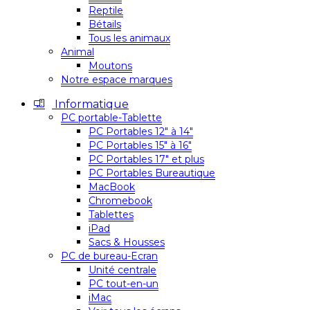
Reptile
Bétails
Tous les animaux
Animal
Moutons
Notre espace marques
Informatique
PC portable-Tablette
PC Portables 12″ à 14″
PC Portables 15″ à 16″
PC Portables 17″ et plus
PC Portables Bureautique
MacBook
Chromebook
Tablettes
iPad
Sacs & Housses
PC de bureau-Ecran
Unité centrale
PC tout-en-un
iMac