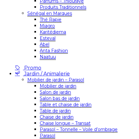
Parfums – Thiouraye
Produits Traditionnels
Sénégal en Marques
Thé Rapie
Miagro
Karitédiema
Esteval
Abel
Anta Fashion
Naatuu
Promo
Jardin / Animalerie
Mobilier de jardin – Parasol
Mobilier de jardin
Salon de jardin
Salon bas de jardin
Table et chaise de jardin
Table de jardin
Chaise de jardin
Chaise longue – Transat
Parasol – Tonnelle – Voile d’ombrage
Parasol