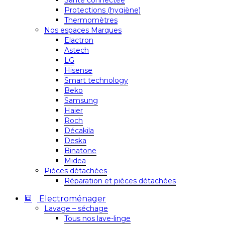
Santé connectée
Protections (hygiène)
Thermomètres
Nos espaces Marques
Elactron
Astech
LG
Hisense
Smart technology
Beko
Samsung
Haier
Roch
Décakila
Deska
Binatone
Midea
Pièces détachées
Réparation et pièces détachées
Electroménager
Lavage – séchage
Tous nos lave-linge