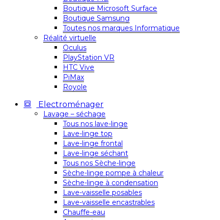
Boutique Microsoft Surface
Boutique Samsung
Toutes nos marques Informatique
Réalité virtuelle
Oculus
PlayStation VR
HTC Vive
PiMax
Royole
Electroménager
Lavage – séchage
Tous nos lave-linge
Lave-linge top
Lave-linge frontal
Lave-linge séchant
Tous nos Sèche-linge
Sèche-linge pompe à chaleur
Sèche-linge à condensation
Lave-vaisselle posables
Lave-vaisselle encastrables
Chauffe-eau