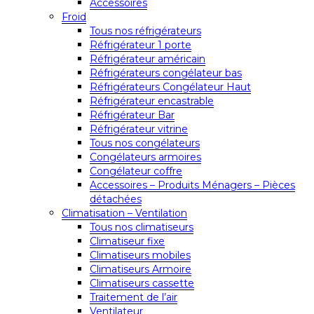
Accessoires
Froid
Tous nos réfrigérateurs
Réfrigérateur 1 porte
Réfrigérateur américain
Réfrigérateurs congélateur bas
Réfrigérateurs Congélateur Haut
Réfrigérateur encastrable
Réfrigérateur Bar
Réfrigérateur vitrine
Tous nos congélateurs
Congélateurs armoires
Congélateur coffre
Accessoires – Produits Ménagers – Pièces
détachées
Climatisation – Ventilation
Tous nos climatiseurs
Climatiseur fixe
Climatiseurs mobiles
Climatiseurs Armoire
Climatiseurs cassette
Traitement de l’air
Ventilateur