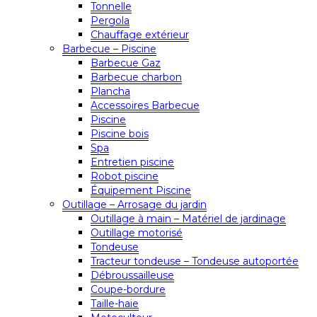
Tonnelle
Pergola
Chauffage extérieur
Barbecue – Piscine
Barbecue Gaz
Barbecue charbon
Plancha
Accessoires Barbecue
Piscine
Piscine bois
Spa
Entretien piscine
Robot piscine
Équipement Piscine
Outillage – Arrosage du jardin
Outillage à main – Matériel de jardinage
Outillage motorisé
Tondeuse
Tracteur tondeuse – Tondeuse autoportée
Débroussailleuse
Coupe-bordure
Taille-haie