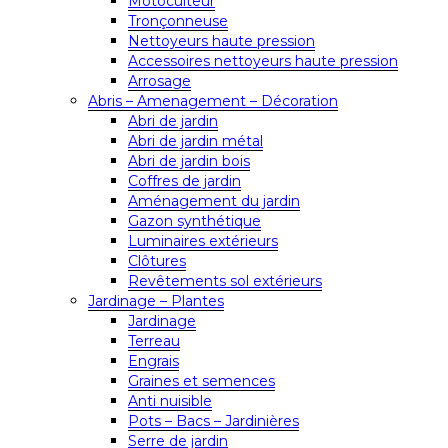
Motoculteur
Tronçonneuse
Nettoyeurs haute pression
Accessoires nettoyeurs haute pression
Arrosage
Abris – Amenagement – Décoration
Abri de jardin
Abri de jardin métal
Abri de jardin bois
Coffres de jardin
Aménagement du jardin
Gazon synthétique
Luminaires extérieurs
Clôtures
Revêtements sol extérieurs
Jardinage – Plantes
Jardinage
Terreau
Engrais
Graines et semences
Anti nuisible
Pots – Bacs – Jardinières
Serre de jardin