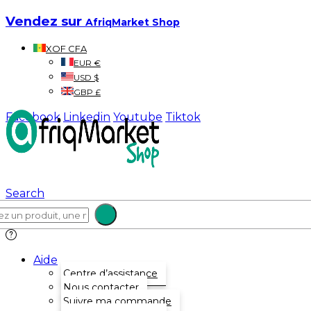
Vendez sur
AfriqMarket Shop
XOF CFA
EUR €
USD $
GBP £
Facebook
Linkedin
Youtube
Tiktok
Search
Aide
Centre d’assistance
Nous contacter
Suivre ma commande