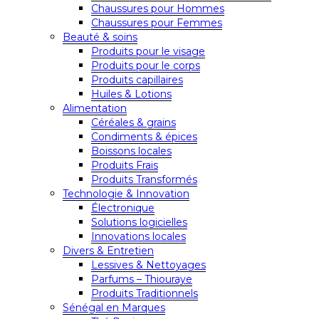
Chaussures pour Hommes
Chaussures pour Femmes
Beauté & soins
Produits pour le visage
Produits pour le corps
Produits capillaires
Huiles & Lotions
Alimentation
Céréales & grains
Condiments & épices
Boissons locales
Produits Frais
Produits Transformés
Technologie & Innovation
Électronique
Solutions logicielles
Innovations locales
Divers & Entretien
Lessives & Nettoyages
Parfums – Thiouraye
Produits Traditionnels
Sénégal en Marques