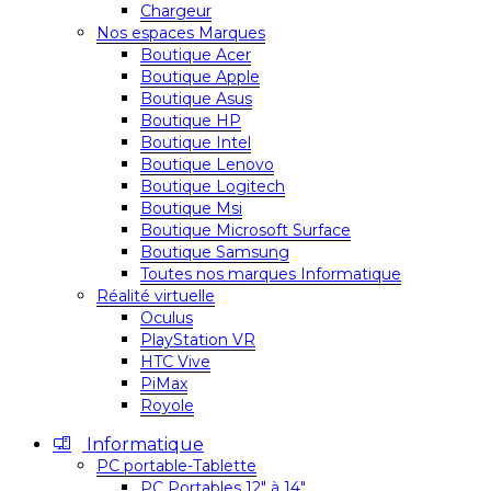
Chargeur
Nos espaces Marques
Boutique Acer
Boutique Apple
Boutique Asus
Boutique HP
Boutique Intel
Boutique Lenovo
Boutique Logitech
Boutique Msi
Boutique Microsoft Surface
Boutique Samsung
Toutes nos marques Informatique
Réalité virtuelle
Oculus
PlayStation VR
HTC Vive
PiMax
Royole
Informatique
PC portable-Tablette
PC Portables 12″ à 14″