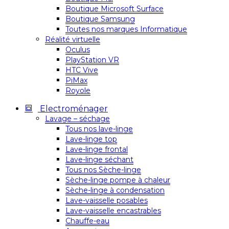
Boutique Microsoft Surface
Boutique Samsung
Toutes nos marques Informatique
Réalité virtuelle
Oculus
PlayStation VR
HTC Vive
PiMax
Royole
Electroménager
Lavage – séchage
Tous nos lave-linge
Lave-linge top
Lave-linge frontal
Lave-linge séchant
Tous nos Sèche-linge
Sèche-linge pompe à chaleur
Sèche-linge à condensation
Lave-vaisselle posables
Lave-vaisselle encastrables
Chauffe-eau