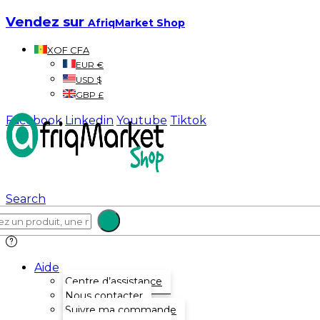
Vendez sur
AfriqMarket Shop
XOF CFA
EUR €
USD $
GBP £
Facebook
Linkedin
Youtube
Tiktok
Search
Aide
Centre d’assistance
Nous contacter
Suivre ma commande