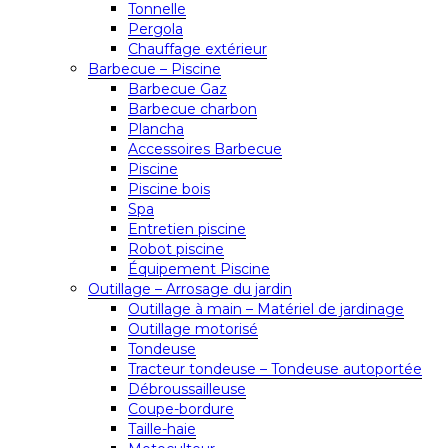
Tonnelle
Pergola
Chauffage extérieur
Barbecue – Piscine
Barbecue Gaz
Barbecue charbon
Plancha
Accessoires Barbecue
Piscine
Piscine bois
Spa
Entretien piscine
Robot piscine
Équipement Piscine
Outillage – Arrosage du jardin
Outillage à main – Matériel de jardinage
Outillage motorisé
Tondeuse
Tracteur tondeuse – Tondeuse autoportée
Débroussailleuse
Coupe-bordure
Taille-haie