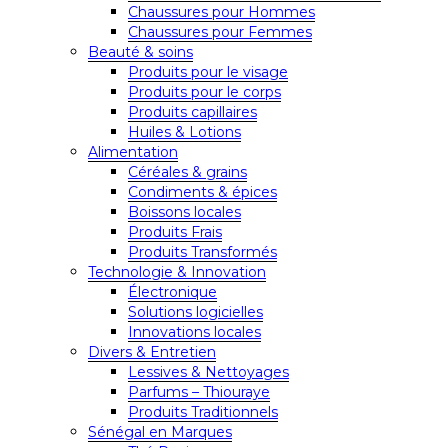
Chaussures pour Hommes
Chaussures pour Femmes
Beauté & soins
Produits pour le visage
Produits pour le corps
Produits capillaires
Huiles & Lotions
Alimentation
Céréales & grains
Condiments & épices
Boissons locales
Produits Frais
Produits Transformés
Technologie & Innovation
Électronique
Solutions logicielles
Innovations locales
Divers & Entretien
Lessives & Nettoyages
Parfums – Thiouraye
Produits Traditionnels
Sénégal en Marques