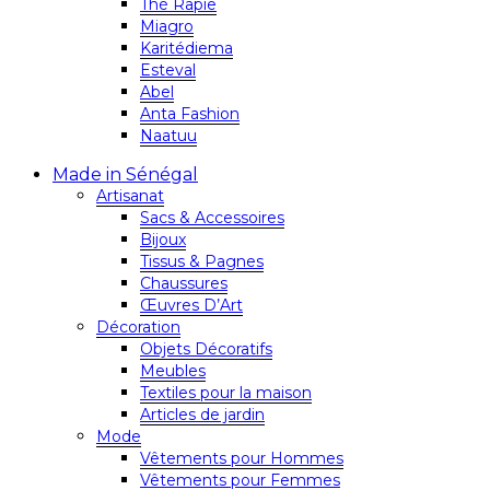
Thé Rapie
Miagro
Karitédiema
Esteval
Abel
Anta Fashion
Naatuu
Made in Sénégal
Artisanat
Sacs & Accessoires
Bijoux
Tissus & Pagnes
Chaussures
Œuvres D’Art
Décoration
Objets Décoratifs
Meubles
Textiles pour la maison
Articles de jardin
Mode
Vêtements pour Hommes
Vêtements pour Femmes