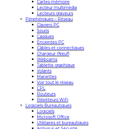
Cartes mémoire
Lecteur multimédia
Lecteurs graveurs
Périphériques – Réseau
Claviers PC
Souris
Casques
Enceintes PC
Câbles et connectiques
Chargeur (Neuf)
Webcams
Tablette graphique
Volants
Manettes
Voir tout le réseau
CPL
Routeurs
Répéteurs WiFi
Logiciels-Bureautiques
Logiciels
Microsoft Office
Utilitaires et bureautiques
Antivirus et Sécurité