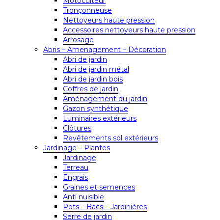
Motoculteur
Tronçonneuse
Nettoyeurs haute pression
Accessoires nettoyeurs haute pression
Arrosage
Abris – Amenagement – Décoration
Abri de jardin
Abri de jardin métal
Abri de jardin bois
Coffres de jardin
Aménagement du jardin
Gazon synthétique
Luminaires extérieurs
Clôtures
Revêtements sol extérieurs
Jardinage – Plantes
Jardinage
Terreau
Engrais
Graines et semences
Anti nuisible
Pots – Bacs – Jardinières
Serre de jardin