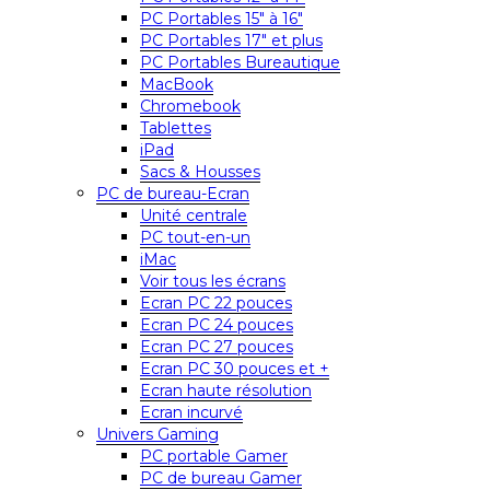
PC Portables 15″ à 16″
PC Portables 17″ et plus
PC Portables Bureautique
MacBook
Chromebook
Tablettes
iPad
Sacs & Housses
PC de bureau-Ecran
Unité centrale
PC tout-en-un
iMac
Voir tous les écrans
Ecran PC 22 pouces
Ecran PC 24 pouces
Ecran PC 27 pouces
Ecran PC 30 pouces et +
Ecran haute résolution
Ecran incurvé
Univers Gaming
PC portable Gamer
PC de bureau Gamer