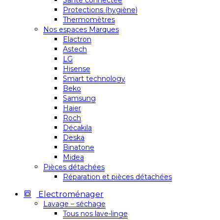
Santé connectée
Protections (hygiène)
Thermomètres
Nos espaces Marques
Elactron
Astech
LG
Hisense
Smart technology
Beko
Samsung
Haier
Roch
Décakila
Deska
Binatone
Midea
Pièces détachées
Réparation et pièces détachées
Electroménager
Lavage – séchage
Tous nos lave-linge