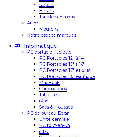
Reptile
Bétails
Tous les animaux
Animal
Moutons
Notre espace marques
Informatique
PC portable-Tablette
PC Portables 12″ à 14″
PC Portables 15″ à 16″
PC Portables 17″ et plus
PC Portables Bureautique
MacBook
Chromebook
Tablettes
iPad
Sacs & Housses
PC de bureau-Ecran
Unité centrale
PC tout-en-un
iMac