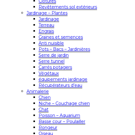
Clôtures
Revêtements sol extérieurs
Jardinage – Plantes
Jardinage
Terreau
Engrais
Graines et semences
Anti nuisible
Pots – Bacs – Jardinières
Serre de jardin
Serre tunnel
Carrés potagers
Végétaux
équipements jardinage
Récupérateurs d’eau
Animalerie
Chien
Niche – Couchage chien
Chat
Poisson – Aquarium
Basse cour – Poulailler
Rongeur
Oiseau