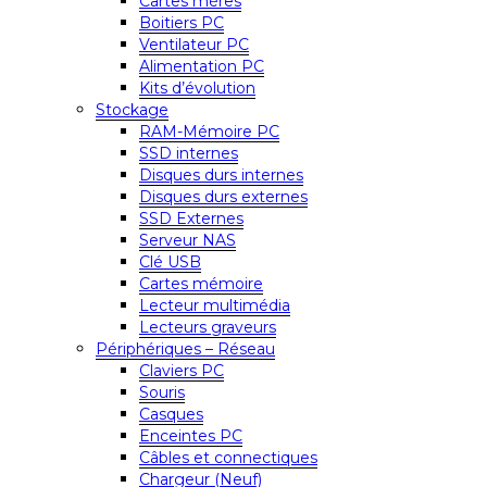
Cartes mères
Boitiers PC
Ventilateur PC
Alimentation PC
Kits d’évolution
Stockage
RAM-Mémoire PC
SSD internes
Disques durs internes
Disques durs externes
SSD Externes
Serveur NAS
Clé USB
Cartes mémoire
Lecteur multimédia
Lecteurs graveurs
Périphériques – Réseau
Claviers PC
Souris
Casques
Enceintes PC
Câbles et connectiques
Chargeur (Neuf)