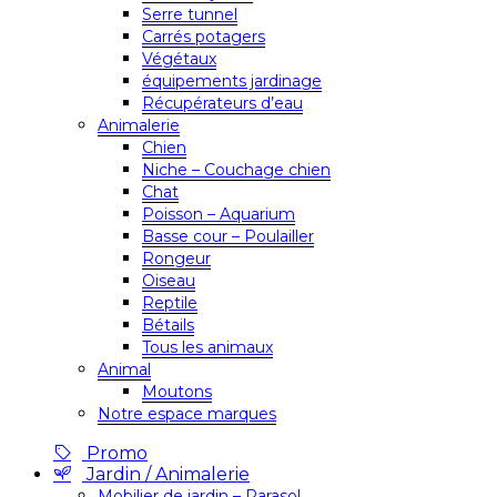
Serre tunnel
Carrés potagers
Végétaux
équipements jardinage
Récupérateurs d’eau
Animalerie
Chien
Niche – Couchage chien
Chat
Poisson – Aquarium
Basse cour – Poulailler
Rongeur
Oiseau
Reptile
Bétails
Tous les animaux
Animal
Moutons
Notre espace marques
Promo
Jardin / Animalerie
Mobilier de jardin – Parasol