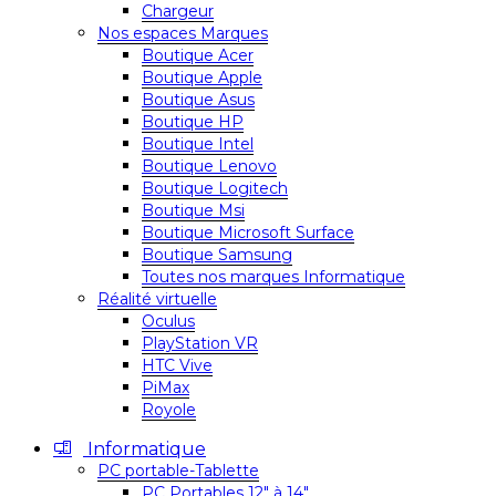
Chargeur
Nos espaces Marques
Boutique Acer
Boutique Apple
Boutique Asus
Boutique HP
Boutique Intel
Boutique Lenovo
Boutique Logitech
Boutique Msi
Boutique Microsoft Surface
Boutique Samsung
Toutes nos marques Informatique
Réalité virtuelle
Oculus
PlayStation VR
HTC Vive
PiMax
Royole
Informatique
PC portable-Tablette
PC Portables 12″ à 14″