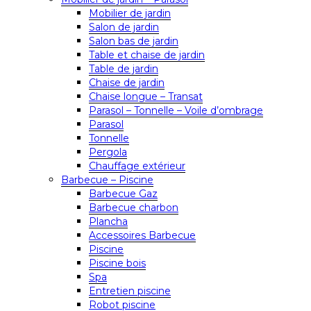
Mobilier de jardin
Salon de jardin
Salon bas de jardin
Table et chaise de jardin
Table de jardin
Chaise de jardin
Chaise longue – Transat
Parasol – Tonnelle – Voile d’ombrage
Parasol
Tonnelle
Pergola
Chauffage extérieur
Barbecue – Piscine
Barbecue Gaz
Barbecue charbon
Plancha
Accessoires Barbecue
Piscine
Piscine bois
Spa
Entretien piscine
Robot piscine