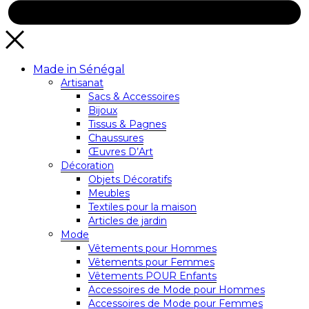
Made in Sénégal
Artisanat
Sacs & Accessoires
Bijoux
Tissus & Pagnes
Chaussures
Œuvres D’Art
Décoration
Objets Décoratifs
Meubles
Textiles pour la maison
Articles de jardin
Mode
Vêtements pour Hommes
Vêtements pour Femmes
Vêtements POUR Enfants
Accessoires de Mode pour Hommes
Accessoires de Mode pour Femmes