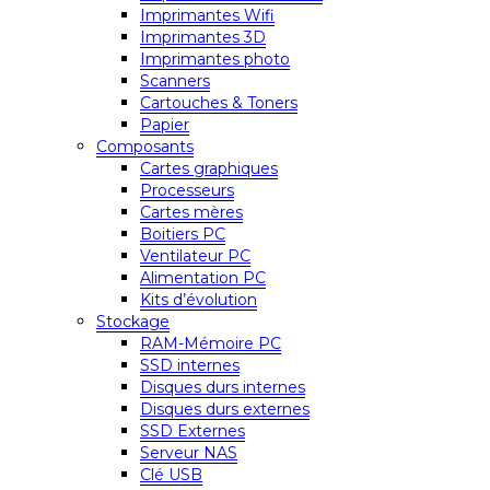
Imprimantes Wifi
Imprimantes 3D
Imprimantes photo
Scanners
Cartouches & Toners
Papier
Composants
Cartes graphiques
Processeurs
Cartes mères
Boitiers PC
Ventilateur PC
Alimentation PC
Kits d’évolution
Stockage
RAM-Mémoire PC
SSD internes
Disques durs internes
Disques durs externes
SSD Externes
Serveur NAS
Clé USB