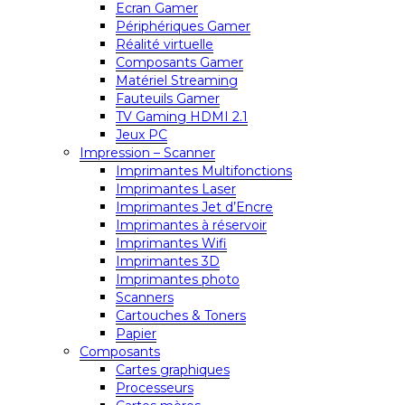
Ecran Gamer
Périphériques Gamer
Réalité virtuelle
Composants Gamer
Matériel Streaming
Fauteuils Gamer
TV Gaming HDMI 2.1
Jeux PC
Impression – Scanner
Imprimantes Multifonctions
Imprimantes Laser
Imprimantes Jet d’Encre
Imprimantes à réservoir
Imprimantes Wifi
Imprimantes 3D
Imprimantes photo
Scanners
Cartouches & Toners
Papier
Composants
Cartes graphiques
Processeurs