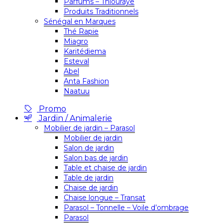
Parfums – Thiouraye
Produits Traditionnels
Sénégal en Marques
Thé Rapie
Miagro
Karitédiema
Esteval
Abel
Anta Fashion
Naatuu
Promo
Jardin / Animalerie
Mobilier de jardin – Parasol
Mobilier de jardin
Salon de jardin
Salon bas de jardin
Table et chaise de jardin
Table de jardin
Chaise de jardin
Chaise longue – Transat
Parasol – Tonnelle – Voile d’ombrage
Parasol