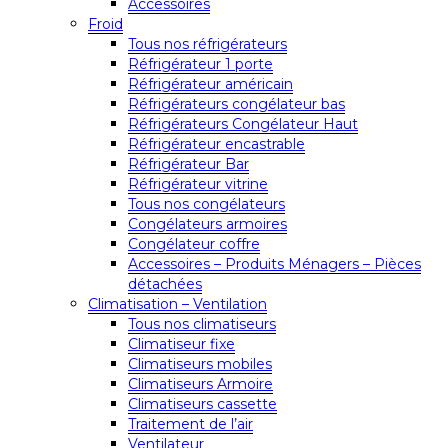
Accessoires
Froid
Tous nos réfrigérateurs
Réfrigérateur 1 porte
Réfrigérateur américain
Réfrigérateurs congélateur bas
Réfrigérateurs Congélateur Haut
Réfrigérateur encastrable
Réfrigérateur Bar
Réfrigérateur vitrine
Tous nos congélateurs
Congélateurs armoires
Congélateur coffre
Accessoires – Produits Ménagers – Pièces
détachées
Climatisation – Ventilation
Tous nos climatiseurs
Climatiseur fixe
Climatiseurs mobiles
Climatiseurs Armoire
Climatiseurs cassette
Traitement de l’air
Ventilateur