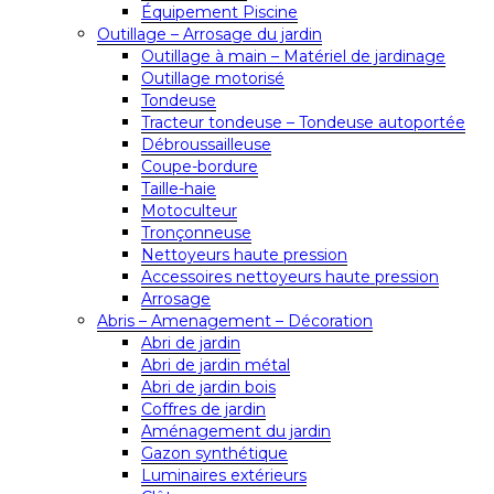
Équipement Piscine
Outillage – Arrosage du jardin
Outillage à main – Matériel de jardinage
Outillage motorisé
Tondeuse
Tracteur tondeuse – Tondeuse autoportée
Débroussailleuse
Coupe-bordure
Taille-haie
Motoculteur
Tronçonneuse
Nettoyeurs haute pression
Accessoires nettoyeurs haute pression
Arrosage
Abris – Amenagement – Décoration
Abri de jardin
Abri de jardin métal
Abri de jardin bois
Coffres de jardin
Aménagement du jardin
Gazon synthétique
Luminaires extérieurs