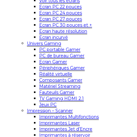
Voir tous les écrans
Ecran PC 22 pouces
Ecran PC 24 pouces
Ecran PC 27 pouces
Ecran PC 30 pouces et +
Ecran haute résolution
Ecran incurvé
Univers Gaming
PC portable Gamer
PC de bureau Gamer
Ecran Gamer
Périphériques Gamer
Réalité virtuelle
Composants Gamer
Matériel Streaming
Fauteuils Gamer
TV Gaming HDMI 2.1
Jeux PC
Impression – Scanner
Imprimantes Multifonctions
Imprimantes Laser
Imprimantes Jet d’Encre
Imprimantes à réservoir