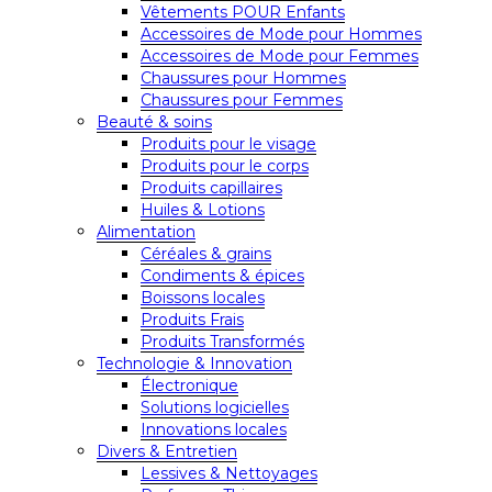
Vêtements POUR Enfants
Accessoires de Mode pour Hommes
Accessoires de Mode pour Femmes
Chaussures pour Hommes
Chaussures pour Femmes
Beauté & soins
Produits pour le visage
Produits pour le corps
Produits capillaires
Huiles & Lotions
Alimentation
Céréales & grains
Condiments & épices
Boissons locales
Produits Frais
Produits Transformés
Technologie & Innovation
Électronique
Solutions logicielles
Innovations locales
Divers & Entretien
Lessives & Nettoyages