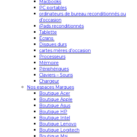
Macbooks
PC portables
ordinateurs de bureau reconditionnés ou
d’occasion
iPads reconditionnés
Tablette
Écrans
Disques durs
cartes mères d’occasion
Processeurs
Mémoire
Périphériques
Claviers – Souris
Chargeur
Nos espaces Marques
Boutique Acer
Boutique Apple
Boutique Asus
Boutique HP
Boutique Intel
Boutique Lenovo
Boutique Logitech
Boutique Msi