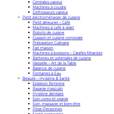
Centrales vapeur
Machines à coudre
Défroisseurs vapeur
Petit électroménager de cuisine
Petit déjeuner – Café
Machines à café à grain
Robots de cuisine
Cuisson et cuisine conviviale
Préparation Culinaire
Fait maison
Machines à boissons – Carafes filtrantes
Batteries et ustensiles de cuisine
Vaisselle – Art de la Table
Balance de cuisine
Fontaines à Eau
Beauté – Hygiène & Santé
Epilation féminine
Rasage masculin
Hygiène dentaire
Soin corps et visage
Soin, massage et bien-être
Pèse-Personnes