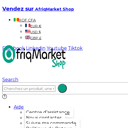
Vendez sur
AfriqMarket Shop
XOF CFA
EUR €
USD $
GBP £
Facebook
Linkedin
Youtube
Tiktok
Search
Aide
Centre d’assistance
Nous contacter
Suivre ma commande