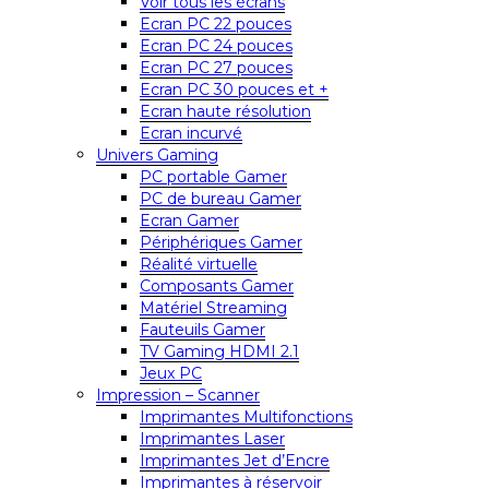
Voir tous les écrans
Ecran PC 22 pouces
Ecran PC 24 pouces
Ecran PC 27 pouces
Ecran PC 30 pouces et +
Ecran haute résolution
Ecran incurvé
Univers Gaming
PC portable Gamer
PC de bureau Gamer
Ecran Gamer
Périphériques Gamer
Réalité virtuelle
Composants Gamer
Matériel Streaming
Fauteuils Gamer
TV Gaming HDMI 2.1
Jeux PC
Impression – Scanner
Imprimantes Multifonctions
Imprimantes Laser
Imprimantes Jet d’Encre
Imprimantes à réservoir