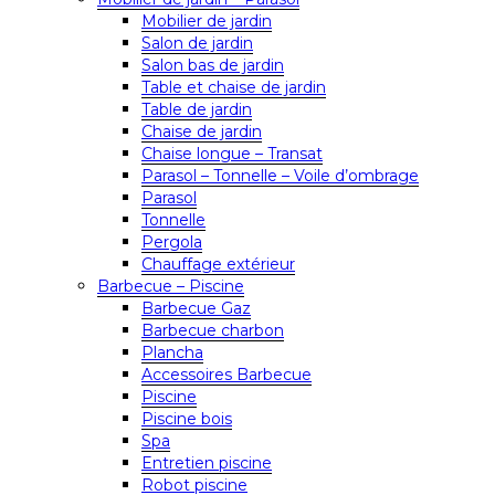
Mobilier de jardin
Salon de jardin
Salon bas de jardin
Table et chaise de jardin
Table de jardin
Chaise de jardin
Chaise longue – Transat
Parasol – Tonnelle – Voile d’ombrage
Parasol
Tonnelle
Pergola
Chauffage extérieur
Barbecue – Piscine
Barbecue Gaz
Barbecue charbon
Plancha
Accessoires Barbecue
Piscine
Piscine bois
Spa
Entretien piscine
Robot piscine