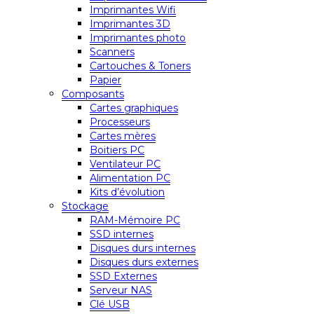
Imprimantes Wifi
Imprimantes 3D
Imprimantes photo
Scanners
Cartouches & Toners
Papier
Composants
Cartes graphiques
Processeurs
Cartes mères
Boitiers PC
Ventilateur PC
Alimentation PC
Kits d’évolution
Stockage
RAM-Mémoire PC
SSD internes
Disques durs internes
Disques durs externes
SSD Externes
Serveur NAS
Clé USB