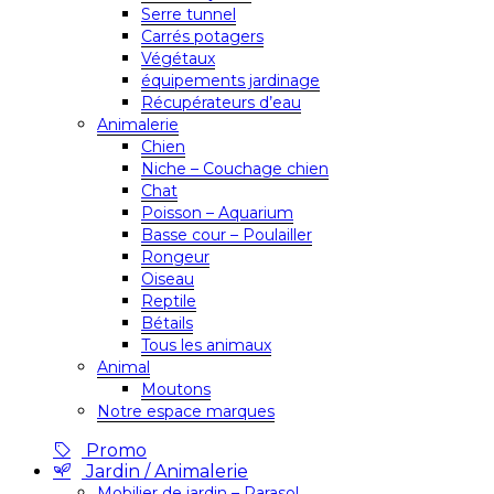
Serre tunnel
Carrés potagers
Végétaux
équipements jardinage
Récupérateurs d’eau
Animalerie
Chien
Niche – Couchage chien
Chat
Poisson – Aquarium
Basse cour – Poulailler
Rongeur
Oiseau
Reptile
Bétails
Tous les animaux
Animal
Moutons
Notre espace marques
Promo
Jardin / Animalerie
Mobilier de jardin – Parasol