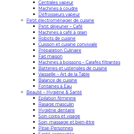
Centrales vapeur
Machines à coudre
Défroisseurs vapeur
Petit électroménager de cuisine
Petit déjeuner – Café
Machines à café à grain
Robots de cuisine
Cuisson et cuisine conviviale
Préparation Culinaire
Fait maison
Machines à boissons – Carafes filtrantes
Batteries et ustensiles de cuisine
Vaisselle – Art de la Table
Balance de cuisine
Fontaines à Eau
Beauté – Hygiène & Santé
Epilation féminine
Rasage masculin
Hygiène dentaire
Soin corps et visage
Soin, massage et bien-être
Pèse-Personnes