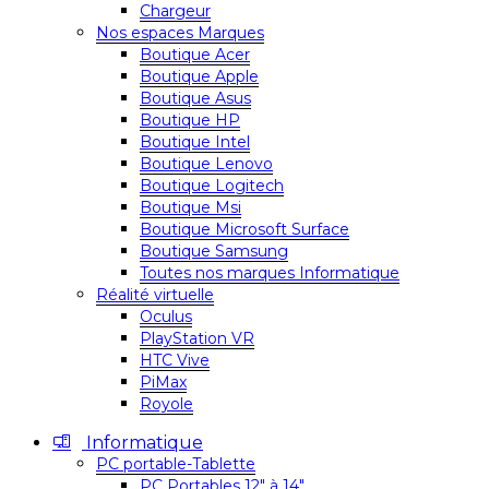
Chargeur
Nos espaces Marques
Boutique Acer
Boutique Apple
Boutique Asus
Boutique HP
Boutique Intel
Boutique Lenovo
Boutique Logitech
Boutique Msi
Boutique Microsoft Surface
Boutique Samsung
Toutes nos marques Informatique
Réalité virtuelle
Oculus
PlayStation VR
HTC Vive
PiMax
Royole
Informatique
PC portable-Tablette
PC Portables 12″ à 14″