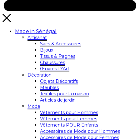
Made in Sénégal
Artisanat
Sacs & Accessoires
Bijoux
Tissus & Pagnes
Chaussures
Œuvres D’Art
Décoration
Objets Décoratifs
Meubles
Textiles pour la maison
Articles de jardin
Mode
Vêtements pour Hommes
Vêtements pour Femmes
Vêtements POUR Enfants
Accessoires de Mode pour Hommes
Accessoires de Mode pour Femmes