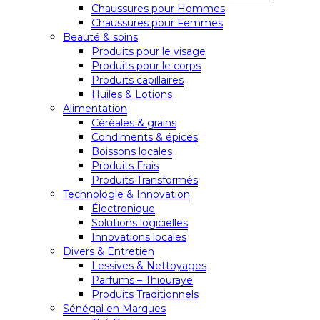
Chaussures pour Hommes
Chaussures pour Femmes
Beauté & soins
Produits pour le visage
Produits pour le corps
Produits capillaires
Huiles & Lotions
Alimentation
Céréales & grains
Condiments & épices
Boissons locales
Produits Frais
Produits Transformés
Technologie & Innovation
Électronique
Solutions logicielles
Innovations locales
Divers & Entretien
Lessives & Nettoyages
Parfums – Thiouraye
Produits Traditionnels
Sénégal en Marques