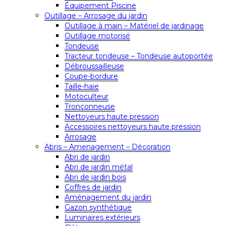
Équipement Piscine
Outillage – Arrosage du jardin
Outillage à main – Matériel de jardinage
Outillage motorisé
Tondeuse
Tracteur tondeuse – Tondeuse autoportée
Débroussailleuse
Coupe-bordure
Taille-haie
Motoculteur
Tronçonneuse
Nettoyeurs haute pression
Accessoires nettoyeurs haute pression
Arrosage
Abris – Amenagement – Décoration
Abri de jardin
Abri de jardin métal
Abri de jardin bois
Coffres de jardin
Aménagement du jardin
Gazon synthétique
Luminaires extérieurs