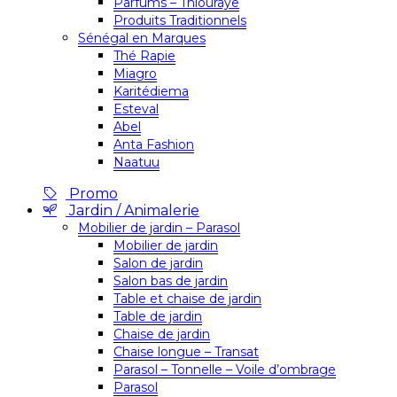
Parfums – Thiouraye
Produits Traditionnels
Sénégal en Marques
Thé Rapie
Miagro
Karitédiema
Esteval
Abel
Anta Fashion
Naatuu
Promo
Jardin / Animalerie
Mobilier de jardin – Parasol
Mobilier de jardin
Salon de jardin
Salon bas de jardin
Table et chaise de jardin
Table de jardin
Chaise de jardin
Chaise longue – Transat
Parasol – Tonnelle – Voile d’ombrage
Parasol