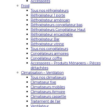
Accessoires
Froid
Tous nos réfrigérateurs
Réfrigérateur 1 porte
Réfrigérateur américain
Réfrigérateurs congélateur bas
Réfrigérateurs Congélateur Haut
Réfrigérateur encastrable
Réfrigérateur Bar
Réfrigérateur vitrine
Tous nos congélateurs
Congélateurs armoires
Congélateur coffre
Accessoires – Produits Ménagers – Pièces
détachées
Climatisation – Ventilation
Tous nos climatiseurs
Climatiseur fixe
Climatiseurs mobiles
Climatiseurs Armoire
Climatiseurs cassette
Traitement de l’air
Ventilateur