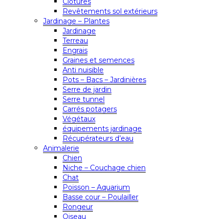
Clôtures
Revêtements sol extérieurs
Jardinage – Plantes
Jardinage
Terreau
Engrais
Graines et semences
Anti nuisible
Pots – Bacs – Jardinières
Serre de jardin
Serre tunnel
Carrés potagers
Végétaux
équipements jardinage
Récupérateurs d’eau
Animalerie
Chien
Niche – Couchage chien
Chat
Poisson – Aquarium
Basse cour – Poulailler
Rongeur
Oiseau