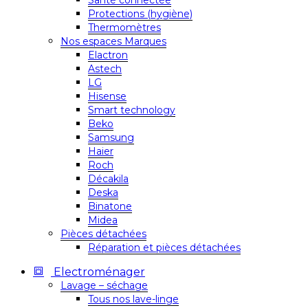
Santé connectée
Protections (hygiène)
Thermomètres
Nos espaces Marques
Elactron
Astech
LG
Hisense
Smart technology
Beko
Samsung
Haier
Roch
Décakila
Deska
Binatone
Midea
Pièces détachées
Réparation et pièces détachées
Electroménager
Lavage – séchage
Tous nos lave-linge