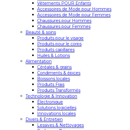
Vêtements POUR Enfants
Accessoires de Mode pour Hommes
Accessoires de Mode pour Femmes
Chaussures pour Hommes
Chaussures pour Femmes
Beauté & soins
Produits pour le visage
Produits pour le corps
Produits capillaires
Huiles & Lotions
Alimentation
Céréales & grains
Condiments & épices
Boissons locales
Produits Frais
Produits Transformés
Technologie & Innovation
Électronique
Solutions logicielles
Innovations locales
Divers & Entretien
Lessives & Nettoyages