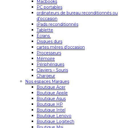
Macbooks
PC portables
ordinateurs de bureau reconditionnés ou
d’occasion
iPads reconditionnés
Tablette
Écrans
Disques durs
cartes mères d’occasion
Processeurs
Mémoire
Périphériques
Claviers – Souris
Chargeur
Nos espaces Marques
Boutique Acer
Boutique Apple
Boutique Asus
Boutique HP
Boutique Intel
Boutique Lenovo
Boutique Logitech
Boutique Msi