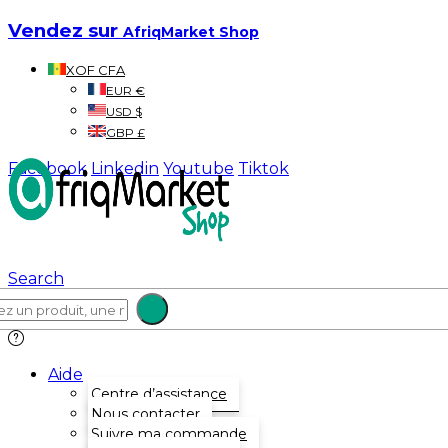
Vendez sur
AfriqMarket Shop
XOF CFA
EUR €
USD $
GBP £
Facebook
Linkedin
Youtube
Tiktok
Search
Aide
Centre d’assistance
Nous contacter
Suivre ma commande