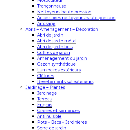
Motoculteur
Tronçonneuse
Nettoyeurs haute pression
Accessoires nettoyeurs haute pression
Arrosage
Abris – Amenagement – Décoration
Abri de jardin
Abri de jardin métal
Abri de jardin bois
Coffres de jardin
Aménagement du jardin
Gazon synthétique
Luminaires extérieurs
Clôtures
Revêtements sol extérieurs
Jardinage – Plantes
Jardinage
Terreau
Engrais
Graines et semences
Anti nuisible
Pots – Bacs – Jardinières
Serre de jardin