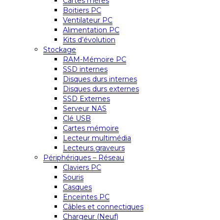
Cartes mères
Boitiers PC
Ventilateur PC
Alimentation PC
Kits d’évolution
Stockage
RAM-Mémoire PC
SSD internes
Disques durs internes
Disques durs externes
SSD Externes
Serveur NAS
Clé USB
Cartes mémoire
Lecteur multimédia
Lecteurs graveurs
Périphériques – Réseau
Claviers PC
Souris
Casques
Enceintes PC
Câbles et connectiques
Chargeur (Neuf)