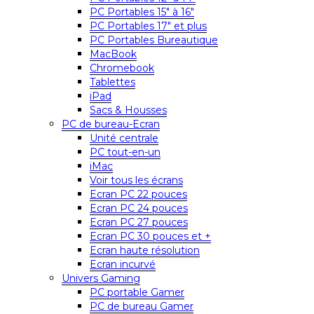
PC Portables 15″ à 16″
PC Portables 17″ et plus
PC Portables Bureautique
MacBook
Chromebook
Tablettes
iPad
Sacs & Housses
PC de bureau-Ecran
Unité centrale
PC tout-en-un
iMac
Voir tous les écrans
Ecran PC 22 pouces
Ecran PC 24 pouces
Ecran PC 27 pouces
Ecran PC 30 pouces et +
Ecran haute résolution
Ecran incurvé
Univers Gaming
PC portable Gamer
PC de bureau Gamer