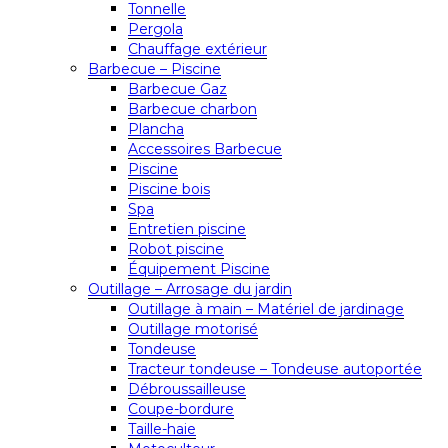
Tonnelle
Pergola
Chauffage extérieur
Barbecue – Piscine
Barbecue Gaz
Barbecue charbon
Plancha
Accessoires Barbecue
Piscine
Piscine bois
Spa
Entretien piscine
Robot piscine
Équipement Piscine
Outillage – Arrosage du jardin
Outillage à main – Matériel de jardinage
Outillage motorisé
Tondeuse
Tracteur tondeuse – Tondeuse autoportée
Débroussailleuse
Coupe-bordure
Taille-haie