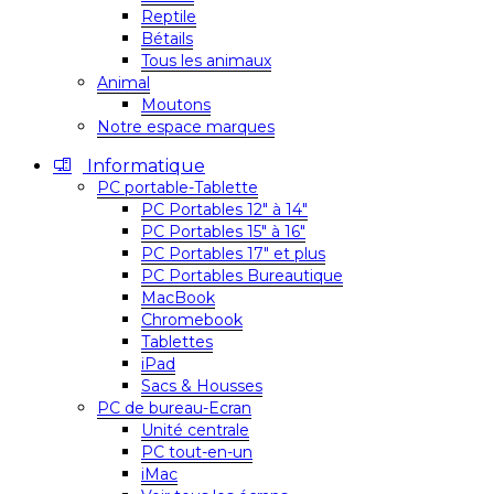
Reptile
Bétails
Tous les animaux
Animal
Moutons
Notre espace marques
Informatique
PC portable-Tablette
PC Portables 12″ à 14″
PC Portables 15″ à 16″
PC Portables 17″ et plus
PC Portables Bureautique
MacBook
Chromebook
Tablettes
iPad
Sacs & Housses
PC de bureau-Ecran
Unité centrale
PC tout-en-un
iMac