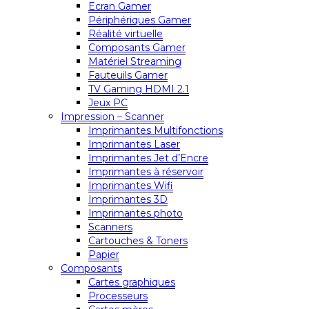
Ecran Gamer
Périphériques Gamer
Réalité virtuelle
Composants Gamer
Matériel Streaming
Fauteuils Gamer
TV Gaming HDMI 2.1
Jeux PC
Impression – Scanner
Imprimantes Multifonctions
Imprimantes Laser
Imprimantes Jet d’Encre
Imprimantes à réservoir
Imprimantes Wifi
Imprimantes 3D
Imprimantes photo
Scanners
Cartouches & Toners
Papier
Composants
Cartes graphiques
Processeurs