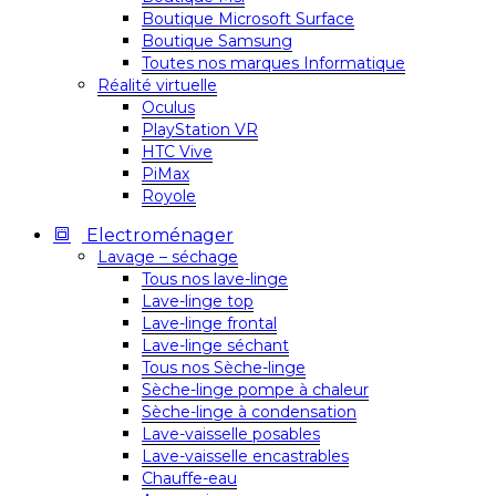
Boutique Microsoft Surface
Boutique Samsung
Toutes nos marques Informatique
Réalité virtuelle
Oculus
PlayStation VR
HTC Vive
PiMax
Royole
Electroménager
Lavage – séchage
Tous nos lave-linge
Lave-linge top
Lave-linge frontal
Lave-linge séchant
Tous nos Sèche-linge
Sèche-linge pompe à chaleur
Sèche-linge à condensation
Lave-vaisselle posables
Lave-vaisselle encastrables
Chauffe-eau