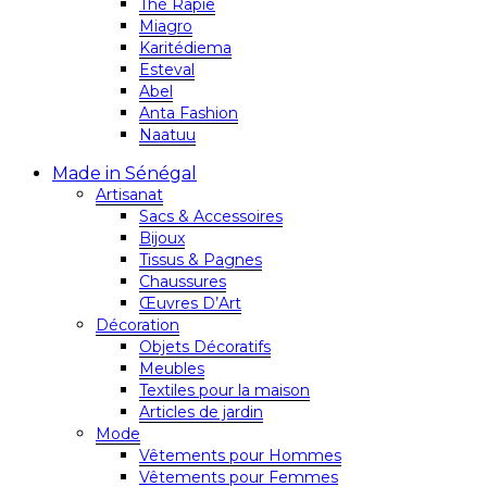
Thé Rapie
Miagro
Karitédiema
Esteval
Abel
Anta Fashion
Naatuu
Made in Sénégal
Artisanat
Sacs & Accessoires
Bijoux
Tissus & Pagnes
Chaussures
Œuvres D’Art
Décoration
Objets Décoratifs
Meubles
Textiles pour la maison
Articles de jardin
Mode
Vêtements pour Hommes
Vêtements pour Femmes