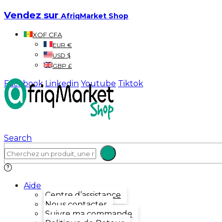
Vendez sur
AfriqMarket Shop
XOF CFA
EUR €
USD $
GBP £
Facebook
Linkedin
Youtube
Tiktok
Search
Aide
Centre d’assistance
Nous contacter
Suivre ma commande