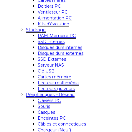
Cartes mères
Boitiers PC
Ventilateur PC
Alimentation PC
Kits d’évolution
Stockage
RAM-Mémoire PC
SSD internes
Disques durs internes
Disques durs externes
SSD Externes
Serveur NAS
Clé USB
Cartes mémoire
Lecteur multimédia
Lecteurs graveurs
Périphériques – Réseau
Claviers PC
Souris
Casques
Enceintes PC
Câbles et connectiques
Chargeur (Neuf)