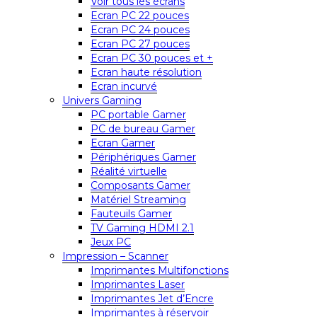
Voir tous les écrans
Ecran PC 22 pouces
Ecran PC 24 pouces
Ecran PC 27 pouces
Ecran PC 30 pouces et +
Ecran haute résolution
Ecran incurvé
Univers Gaming
PC portable Gamer
PC de bureau Gamer
Ecran Gamer
Périphériques Gamer
Réalité virtuelle
Composants Gamer
Matériel Streaming
Fauteuils Gamer
TV Gaming HDMI 2.1
Jeux PC
Impression – Scanner
Imprimantes Multifonctions
Imprimantes Laser
Imprimantes Jet d’Encre
Imprimantes à réservoir