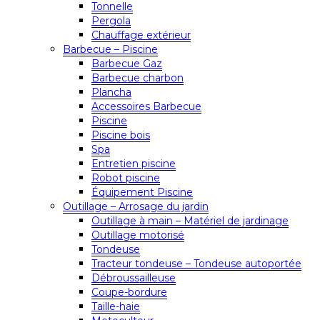
Tonnelle
Pergola
Chauffage extérieur
Barbecue – Piscine
Barbecue Gaz
Barbecue charbon
Plancha
Accessoires Barbecue
Piscine
Piscine bois
Spa
Entretien piscine
Robot piscine
Équipement Piscine
Outillage – Arrosage du jardin
Outillage à main – Matériel de jardinage
Outillage motorisé
Tondeuse
Tracteur tondeuse – Tondeuse autoportée
Débroussailleuse
Coupe-bordure
Taille-haie