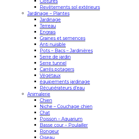
Clôtures
Revêtements sol extérieurs
Jardinage – Plantes
Jardinage
Terreau
Engrais
Graines et semences
Anti nuisible
Pots – Bacs – Jardinières
Serre de jardin
Serre tunnel
Carrés potagers
Végétaux
équipements jardinage
Récupérateurs d’eau
Animalerie
Chien
Niche – Couchage chien
Chat
Poisson – Aquarium
Basse cour – Poulailler
Rongeur
Oiseau