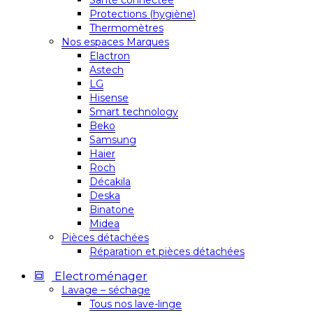
Santé connectée
Protections (hygiène)
Thermomètres
Nos espaces Marques
Elactron
Astech
LG
Hisense
Smart technology
Beko
Samsung
Haier
Roch
Décakila
Deska
Binatone
Midea
Pièces détachées
Réparation et pièces détachées
Electroménager
Lavage – séchage
Tous nos lave-linge