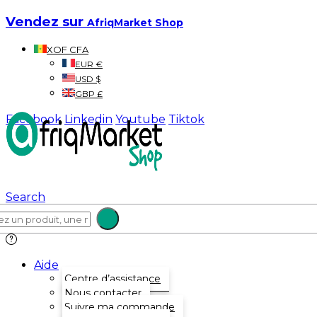
Vendez sur
AfriqMarket Shop
XOF CFA
EUR €
USD $
GBP £
Facebook
Linkedin
Youtube
Tiktok
Search
Aide
Centre d’assistance
Nous contacter
Suivre ma commande