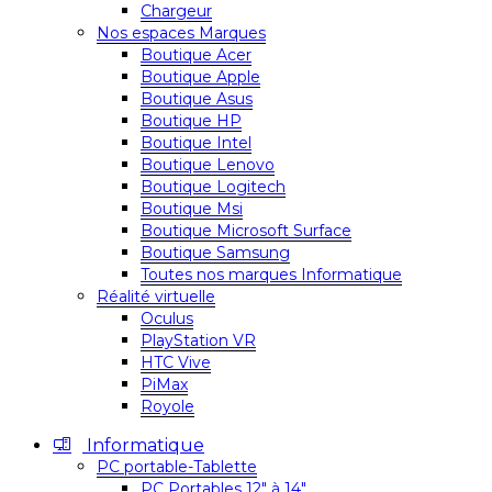
Chargeur
Nos espaces Marques
Boutique Acer
Boutique Apple
Boutique Asus
Boutique HP
Boutique Intel
Boutique Lenovo
Boutique Logitech
Boutique Msi
Boutique Microsoft Surface
Boutique Samsung
Toutes nos marques Informatique
Réalité virtuelle
Oculus
PlayStation VR
HTC Vive
PiMax
Royole
Informatique
PC portable-Tablette
PC Portables 12″ à 14″