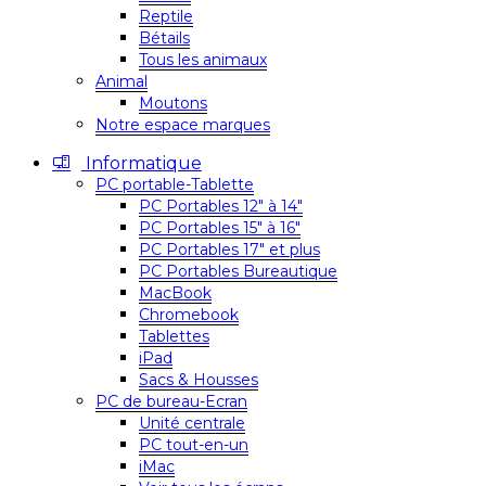
Reptile
Bétails
Tous les animaux
Animal
Moutons
Notre espace marques
Informatique
PC portable-Tablette
PC Portables 12″ à 14″
PC Portables 15″ à 16″
PC Portables 17″ et plus
PC Portables Bureautique
MacBook
Chromebook
Tablettes
iPad
Sacs & Housses
PC de bureau-Ecran
Unité centrale
PC tout-en-un
iMac