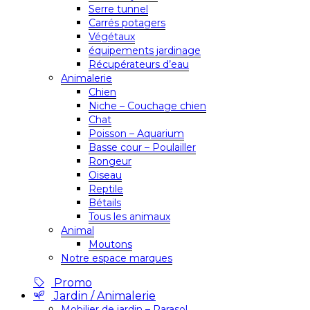
Serre tunnel
Carrés potagers
Végétaux
équipements jardinage
Récupérateurs d’eau
Animalerie
Chien
Niche – Couchage chien
Chat
Poisson – Aquarium
Basse cour – Poulailler
Rongeur
Oiseau
Reptile
Bétails
Tous les animaux
Animal
Moutons
Notre espace marques
Promo
Jardin / Animalerie
Mobilier de jardin – Parasol