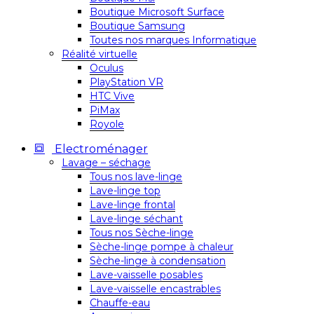
Boutique Microsoft Surface
Boutique Samsung
Toutes nos marques Informatique
Réalité virtuelle
Oculus
PlayStation VR
HTC Vive
PiMax
Royole
Electroménager
Lavage – séchage
Tous nos lave-linge
Lave-linge top
Lave-linge frontal
Lave-linge séchant
Tous nos Sèche-linge
Sèche-linge pompe à chaleur
Sèche-linge à condensation
Lave-vaisselle posables
Lave-vaisselle encastrables
Chauffe-eau