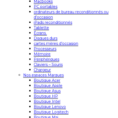
Macbooks
PC portables
ordinateurs de bureau reconditionnés ou
d’occasion
iPads reconditionnés
Tablette
Écrans
Disques durs
cartes mères d’occasion
Processeurs
Mémoire
Périphériques
Claviers – Souris
Chargeur
Nos espaces Marques
Boutique Acer
Boutique Apple
Boutique Asus
Boutique HP
Boutique Intel
Boutique Lenovo
Boutique Logitech
Boutique Msi