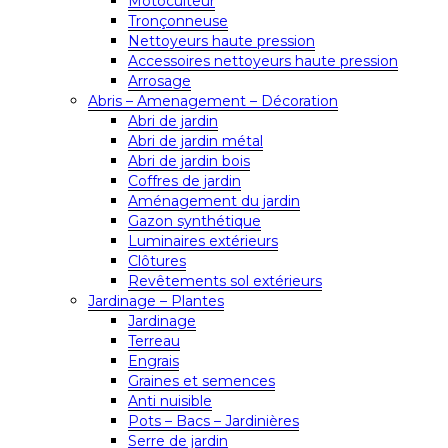
Motoculteur
Tronçonneuse
Nettoyeurs haute pression
Accessoires nettoyeurs haute pression
Arrosage
Abris – Amenagement – Décoration
Abri de jardin
Abri de jardin métal
Abri de jardin bois
Coffres de jardin
Aménagement du jardin
Gazon synthétique
Luminaires extérieurs
Clôtures
Revêtements sol extérieurs
Jardinage – Plantes
Jardinage
Terreau
Engrais
Graines et semences
Anti nuisible
Pots – Bacs – Jardinières
Serre de jardin