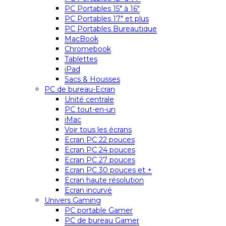
PC Portables 15″ à 16″
PC Portables 17″ et plus
PC Portables Bureautique
MacBook
Chromebook
Tablettes
iPad
Sacs & Housses
PC de bureau-Ecran
Unité centrale
PC tout-en-un
iMac
Voir tous les écrans
Ecran PC 22 pouces
Ecran PC 24 pouces
Ecran PC 27 pouces
Ecran PC 30 pouces et +
Ecran haute résolution
Ecran incurvé
Univers Gaming
PC portable Gamer
PC de bureau Gamer