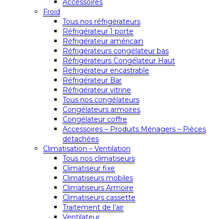
Accessoires
Froid
Tous nos réfrigérateurs
Réfrigérateur 1 porte
Réfrigérateur américain
Réfrigérateurs congélateur bas
Réfrigérateurs Congélateur Haut
Réfrigérateur encastrable
Réfrigérateur Bar
Réfrigérateur vitrine
Tous nos congélateurs
Congélateurs armoires
Congélateur coffre
Accessoires – Produits Ménagers – Pièces
détachées
Climatisation – Ventilation
Tous nos climatiseurs
Climatiseur fixe
Climatiseurs mobiles
Climatiseurs Armoire
Climatiseurs cassette
Traitement de l’air
Ventilateur