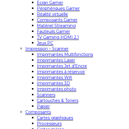
Ecran Gamer
Périphériques Gamer
Réalité virtuelle
Composants Gamer
Matériel Streaming
Fauteuils Gamer
TV Gaming HDMI 2.1
Jeux PC
Impression – Scanner
Imprimantes Multifonctions
Imprimantes Laser
Imprimantes Jet d’Encre
Imprimantes à réservoir
Imprimantes Wifi
Imprimantes 3D
Imprimantes photo
Scanners
Cartouches & Toners
Papier
Composants
Cartes graphiques
Processeurs