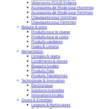
Vêtements POUR Enfants
Accessoires de Mode pour Hommes
Accessoires de Mode pour Femmes
Chaussures pour Hommes
Chaussures pour Femmes
Beauté & soins
Produits pour le visage
Produits pour le corps
Produits capillaires
Huiles & Lotions
Alimentation
Céréales & grains
Condiments & épices
Boissons locales
Produits Frais
Produits Transformés
Technologie & Innovation
Électronique
Solutions logicielles
Innovations locales
Divers & Entretien
Lessives & Nettoyages