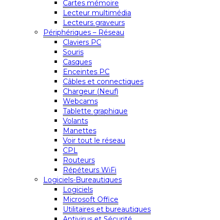
Cartes mémoire
Lecteur multimédia
Lecteurs graveurs
Périphériques – Réseau
Claviers PC
Souris
Casques
Enceintes PC
Câbles et connectiques
Chargeur (Neuf)
Webcams
Tablette graphique
Volants
Manettes
Voir tout le réseau
CPL
Routeurs
Répéteurs WiFi
Logiciels-Bureautiques
Logiciels
Microsoft Office
Utilitaires et bureautiques
Antivirus et Sécurité