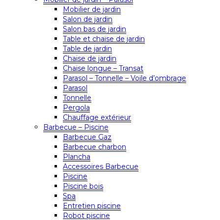
Mobilier de jardin
Salon de jardin
Salon bas de jardin
Table et chaise de jardin
Table de jardin
Chaise de jardin
Chaise longue – Transat
Parasol – Tonnelle – Voile d’ombrage
Parasol
Tonnelle
Pergola
Chauffage extérieur
Barbecue – Piscine
Barbecue Gaz
Barbecue charbon
Plancha
Accessoires Barbecue
Piscine
Piscine bois
Spa
Entretien piscine
Robot piscine