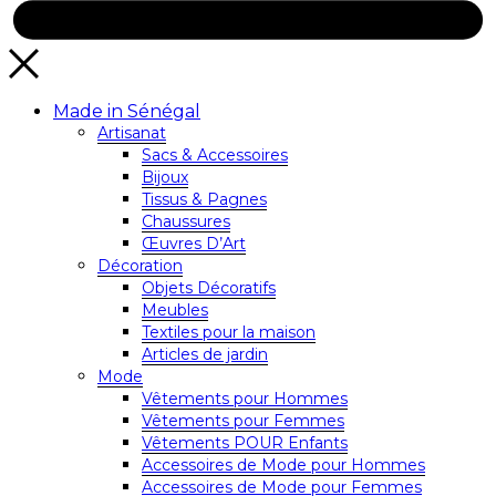
Made in Sénégal
Artisanat
Sacs & Accessoires
Bijoux
Tissus & Pagnes
Chaussures
Œuvres D’Art
Décoration
Objets Décoratifs
Meubles
Textiles pour la maison
Articles de jardin
Mode
Vêtements pour Hommes
Vêtements pour Femmes
Vêtements POUR Enfants
Accessoires de Mode pour Hommes
Accessoires de Mode pour Femmes