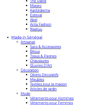
Thé Rapie
Miagro
Karitédiema
Esteval
Abel
Anta Fashion
Naatuu
Made in Sénégal
Artisanat
Sacs & Accessoires
Bijoux
Tissus & Pagnes
Chaussures
Œuvres D’Art
Décoration
Objets Décoratifs
Meubles
Textiles pour la maison
Articles de jardin
Mode
Vêtements pour Hommes
Vêtements pour Femmes