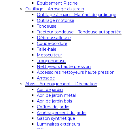
Équipement Piscine
Outillage – Arrosage du jardin
Outillage à main – Matériel de jardinage
Outillage motorisé
Tondeuse
Tracteur tondeuse – Tondeuse autoportée
Débroussailleuse
Coupe-bordure
Taille-haie
Motoculteur
Tronçonneuse
Nettoyeurs haute pression
Accessoires nettoyeurs haute pression
Arrosage
Abris – Amenagement – Décoration
Abri de jardin
Abri de jardin métal
Abri de jardin bois
Coffres de jardin
Aménagement du jardin
Gazon synthétique
Luminaires extérieurs