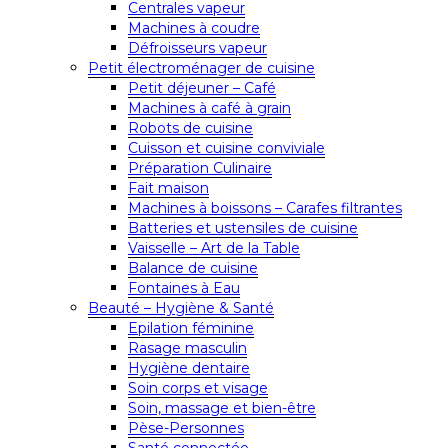
Centrales vapeur
Machines à coudre
Défroisseurs vapeur
Petit électroménager de cuisine
Petit déjeuner – Café
Machines à café à grain
Robots de cuisine
Cuisson et cuisine conviviale
Préparation Culinaire
Fait maison
Machines à boissons – Carafes filtrantes
Batteries et ustensiles de cuisine
Vaisselle – Art de la Table
Balance de cuisine
Fontaines à Eau
Beauté – Hygiène & Santé
Epilation féminine
Rasage masculin
Hygiène dentaire
Soin corps et visage
Soin, massage et bien-être
Pèse-Personnes