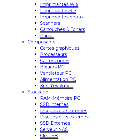
Imprimantes Wifi
Imprimantes 3D
Imprimantes photo
Scanners
Cartouches & Toners
Papier
Composants
Cartes graphiques
Processeurs
Cartes mères
Boitiers PC
Ventilateur PC
Alimentation PC
Kits d’évolution
Stockage
RAM-Mémoire PC
SSD internes
Disques durs internes
Disques durs externes
SSD Externes
Serveur NAS
Clé USB