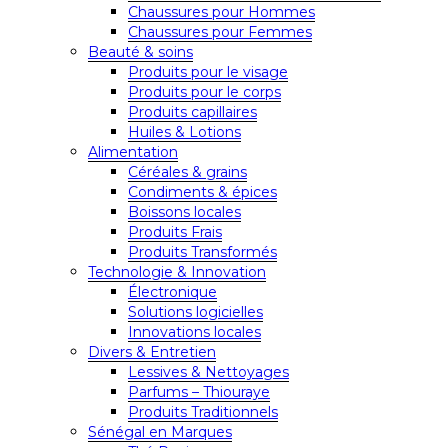
Chaussures pour Hommes
Chaussures pour Femmes
Beauté & soins
Produits pour le visage
Produits pour le corps
Produits capillaires
Huiles & Lotions
Alimentation
Céréales & grains
Condiments & épices
Boissons locales
Produits Frais
Produits Transformés
Technologie & Innovation
Électronique
Solutions logicielles
Innovations locales
Divers & Entretien
Lessives & Nettoyages
Parfums – Thiouraye
Produits Traditionnels
Sénégal en Marques