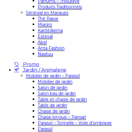
Parfums – Thiouraye
Produits Traditionnels
Sénégal en Marques
Thé Rapie
Miagro
Karitédiema
Esteval
Abel
Anta Fashion
Naatuu
Promo
Jardin / Animalerie
Mobilier de jardin – Parasol
Mobilier de jardin
Salon de jardin
Salon bas de jardin
Table et chaise de jardin
Table de jardin
Chaise de jardin
Chaise longue – Transat
Parasol – Tonnelle – Voile d’ombrage
Parasol