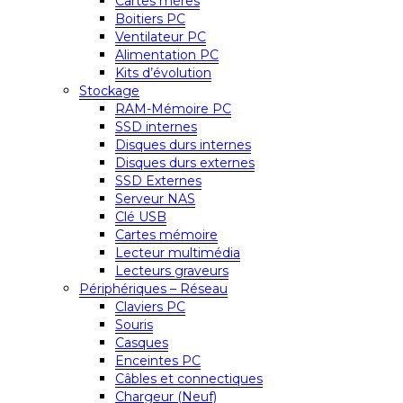
Cartes mères
Boitiers PC
Ventilateur PC
Alimentation PC
Kits d’évolution
Stockage
RAM-Mémoire PC
SSD internes
Disques durs internes
Disques durs externes
SSD Externes
Serveur NAS
Clé USB
Cartes mémoire
Lecteur multimédia
Lecteurs graveurs
Périphériques – Réseau
Claviers PC
Souris
Casques
Enceintes PC
Câbles et connectiques
Chargeur (Neuf)