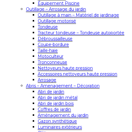
Équipement Piscine
Outillage – Arrosage du jardin
Outillage à main – Matériel de jardinage
Outillage motorisé
Tondeuse
Tracteur tondeuse – Tondeuse autoportée
Débroussailleuse
Coupe-bordure
Taille-haie
Motoculteur
Tronçonneuse
Nettoyeurs haute pression
Accessoires nettoyeurs haute pression
Arrosage
Abris – Amenagement – Décoration
Abri de jardin
Abri de jardin métal
Abri de jardin bois
Coffres de jardin
Aménagement du jardin
Gazon synthétique
Luminaires extérieurs