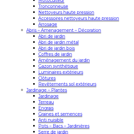
Motoculteur
Tronçonneuse
Nettoyeurs haute pression
Accessoires nettoyeurs haute pression
Arrosage
Abris – Amenagement – Décoration
Abri de jardin
Abri de jardin métal
Abri de jardin bois
Coffres de jardin
Aménagement du jardin
Gazon synthétique
Luminaires extérieurs
Clôtures
Revêtements sol extérieurs
Jardinage – Plantes
Jardinage
Terreau
Engrais
Graines et semences
Anti nuisible
Pots – Bacs – Jardinières
Serre de jardin