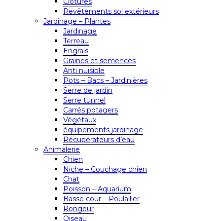
Clôtures
Revêtements sol extérieurs
Jardinage – Plantes
Jardinage
Terreau
Engrais
Graines et semences
Anti nuisible
Pots – Bacs – Jardinières
Serre de jardin
Serre tunnel
Carrés potagers
Végétaux
équipements jardinage
Récupérateurs d’eau
Animalerie
Chien
Niche – Couchage chien
Chat
Poisson – Aquarium
Basse cour – Poulailler
Rongeur
Oiseau