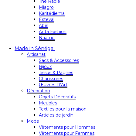
Thé Rapie
Miagro
Karitédiema
Esteval
Abel
Anta Fashion
Naatuu
Made in Sénégal
Artisanat
Sacs & Accessoires
Bijoux
Tissus & Pagnes
Chaussures
Œuvres D’Art
Décoration
Objets Décoratifs
Meubles
Textiles pour la maison
Articles de jardin
Mode
Vêtements pour Hommes
Vêtements pour Femmes