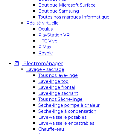
Boutique Microsoft Surface
Boutique Samsung
Toutes nos marques Informatique
Réalité virtuelle
Oculus
PlayStation VR
HTC Vive
PiMax
Royole
Electroménager
Lavage – séchage
Tous nos lave-linge
Lave-linge top
Lave-linge frontal
Lave-linge séchant
Tous nos Sèche-linge
Sèche-linge pompe à chaleur
Sèche-linge à condensation
Lave-vaisselle posables
Lave-vaisselle encastrables
Chauffe-eau