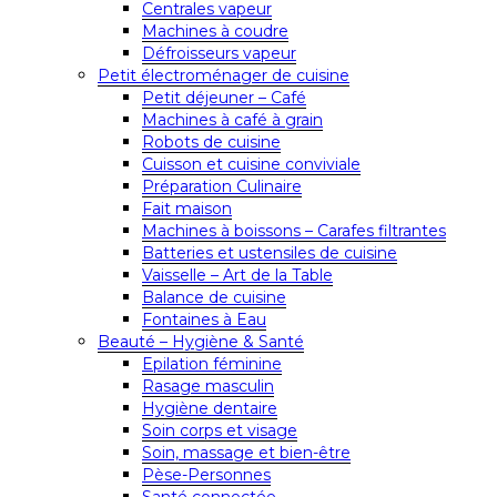
Centrales vapeur
Machines à coudre
Défroisseurs vapeur
Petit électroménager de cuisine
Petit déjeuner – Café
Machines à café à grain
Robots de cuisine
Cuisson et cuisine conviviale
Préparation Culinaire
Fait maison
Machines à boissons – Carafes filtrantes
Batteries et ustensiles de cuisine
Vaisselle – Art de la Table
Balance de cuisine
Fontaines à Eau
Beauté – Hygiène & Santé
Epilation féminine
Rasage masculin
Hygiène dentaire
Soin corps et visage
Soin, massage et bien-être
Pèse-Personnes