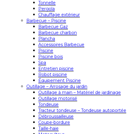
Tonnelle
Pergola
Chauffage extérieur
Barbecue – Piscine
Barbecue Gaz
Barbecue charbon
Plancha
Accessoires Barbecue
Piscine
Piscine bois
Spa
Entretien piscine
Robot piscine
Équipement Piscine
Outillage – Arrosage du jardin
Outillage à main – Matériel de jardinage
Outillage motorisé
Tondeuse
Tracteur tondeuse – Tondeuse autoportée
Débroussailleuse
Coupe-bordure
Taille-haie