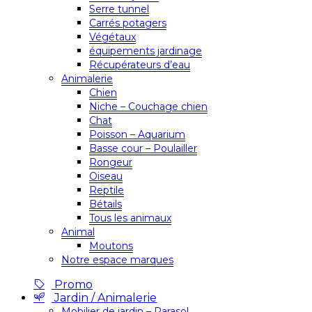
Serre tunnel
Carrés potagers
Végétaux
équipements jardinage
Récupérateurs d’eau
Animalerie
Chien
Niche – Couchage chien
Chat
Poisson – Aquarium
Basse cour – Poulailler
Rongeur
Oiseau
Reptile
Bétails
Tous les animaux
Animal
Moutons
Notre espace marques
Promo
Jardin / Animalerie
Mobilier de jardin – Parasol