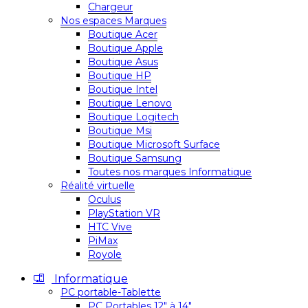
Chargeur
Nos espaces Marques
Boutique Acer
Boutique Apple
Boutique Asus
Boutique HP
Boutique Intel
Boutique Lenovo
Boutique Logitech
Boutique Msi
Boutique Microsoft Surface
Boutique Samsung
Toutes nos marques Informatique
Réalité virtuelle
Oculus
PlayStation VR
HTC Vive
PiMax
Royole
Informatique
PC portable-Tablette
PC Portables 12″ à 14″