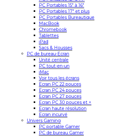
PC Portables 15″ à 16″
PC Portables 17″ et plus
PC Portables Bureautique
MacBook
Chromebook
Tablettes
iPad
Sacs & Housses
PC de bureau-Ecran
Unité centrale
PC tout-en-un
iMac
Voir tous les écrans
Ecran PC 22 pouces
Ecran PC 24 pouces
Ecran PC 27 pouces
Ecran PC 30 pouces et +
Ecran haute résolution
Ecran incurvé
Univers Gaming
PC portable Gamer
PC de bureau Gamer