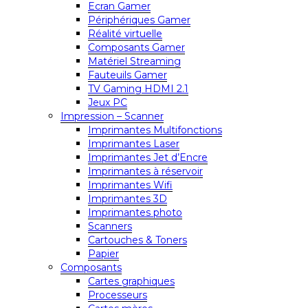
Ecran Gamer
Périphériques Gamer
Réalité virtuelle
Composants Gamer
Matériel Streaming
Fauteuils Gamer
TV Gaming HDMI 2.1
Jeux PC
Impression – Scanner
Imprimantes Multifonctions
Imprimantes Laser
Imprimantes Jet d’Encre
Imprimantes à réservoir
Imprimantes Wifi
Imprimantes 3D
Imprimantes photo
Scanners
Cartouches & Toners
Papier
Composants
Cartes graphiques
Processeurs