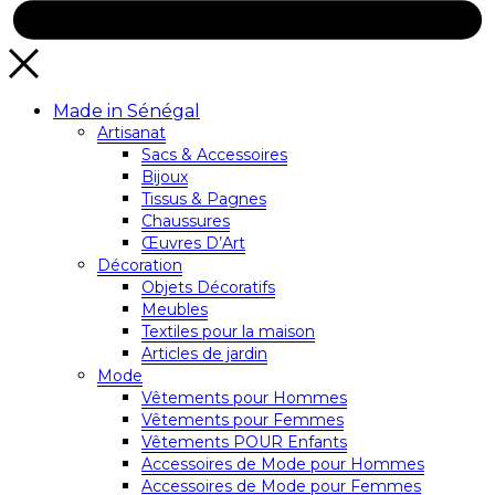
Made in Sénégal
Artisanat
Sacs & Accessoires
Bijoux
Tissus & Pagnes
Chaussures
Œuvres D’Art
Décoration
Objets Décoratifs
Meubles
Textiles pour la maison
Articles de jardin
Mode
Vêtements pour Hommes
Vêtements pour Femmes
Vêtements POUR Enfants
Accessoires de Mode pour Hommes
Accessoires de Mode pour Femmes