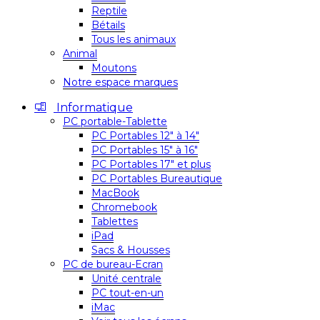
Reptile
Bétails
Tous les animaux
Animal
Moutons
Notre espace marques
Informatique
PC portable-Tablette
PC Portables 12″ à 14″
PC Portables 15″ à 16″
PC Portables 17″ et plus
PC Portables Bureautique
MacBook
Chromebook
Tablettes
iPad
Sacs & Housses
PC de bureau-Ecran
Unité centrale
PC tout-en-un
iMac