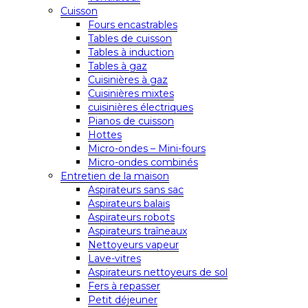
Cuisson
Fours encastrables
Tables de cuisson
Tables à induction
Tables à gaz
Cuisinières à gaz
Cuisinières mixtes
cuisinières électriques
Pianos de cuisson
Hottes
Micro-ondes – Mini-fours
Micro-ondes combinés
Entretien de la maison
Aspirateurs sans sac
Aspirateurs balais
Aspirateurs robots
Aspirateurs traîneaux
Nettoyeurs vapeur
Lave-vitres
Aspirateurs nettoyeurs de sol
Fers à repasser
Petit déjeuner