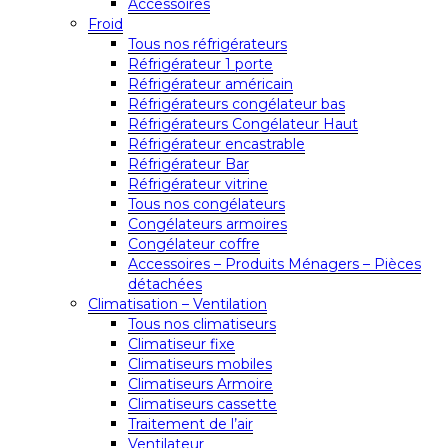
Accessoires
Froid
Tous nos réfrigérateurs
Réfrigérateur 1 porte
Réfrigérateur américain
Réfrigérateurs congélateur bas
Réfrigérateurs Congélateur Haut
Réfrigérateur encastrable
Réfrigérateur Bar
Réfrigérateur vitrine
Tous nos congélateurs
Congélateurs armoires
Congélateur coffre
Accessoires – Produits Ménagers – Pièces
détachées
Climatisation – Ventilation
Tous nos climatiseurs
Climatiseur fixe
Climatiseurs mobiles
Climatiseurs Armoire
Climatiseurs cassette
Traitement de l’air
Ventilateur