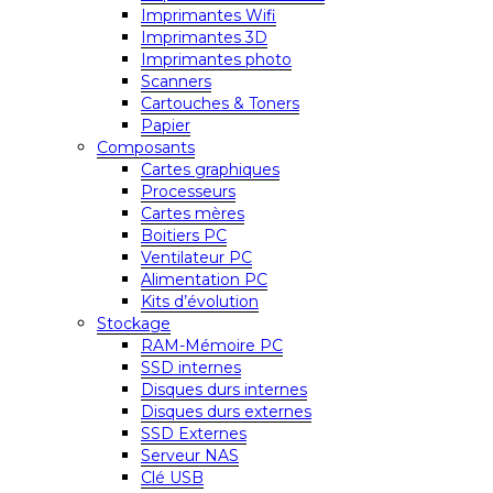
Imprimantes Wifi
Imprimantes 3D
Imprimantes photo
Scanners
Cartouches & Toners
Papier
Composants
Cartes graphiques
Processeurs
Cartes mères
Boitiers PC
Ventilateur PC
Alimentation PC
Kits d’évolution
Stockage
RAM-Mémoire PC
SSD internes
Disques durs internes
Disques durs externes
SSD Externes
Serveur NAS
Clé USB