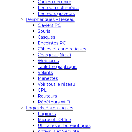
Cartes mémoire
Lecteur multimédia
Lecteurs graveurs
Périphériques – Réseau
Claviers PC
Souris
Casques
Enceintes PC
Câbles et connectiques
Chargeur (Neuf)
Webcams
Tablette graphique
Volants
Manettes
Voir tout le réseau
CPL
Routeurs
Répéteurs WiFi
Logiciels-Bureautiques
Logiciels
Microsoft Office
Utilitaires et bureautiques
Antivirus et Sécurité