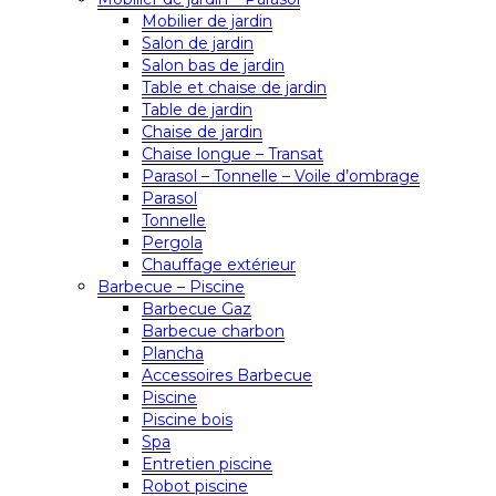
Mobilier de jardin
Salon de jardin
Salon bas de jardin
Table et chaise de jardin
Table de jardin
Chaise de jardin
Chaise longue – Transat
Parasol – Tonnelle – Voile d’ombrage
Parasol
Tonnelle
Pergola
Chauffage extérieur
Barbecue – Piscine
Barbecue Gaz
Barbecue charbon
Plancha
Accessoires Barbecue
Piscine
Piscine bois
Spa
Entretien piscine
Robot piscine