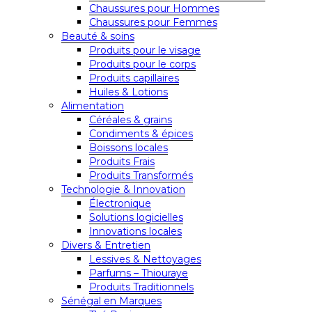
Chaussures pour Hommes
Chaussures pour Femmes
Beauté & soins
Produits pour le visage
Produits pour le corps
Produits capillaires
Huiles & Lotions
Alimentation
Céréales & grains
Condiments & épices
Boissons locales
Produits Frais
Produits Transformés
Technologie & Innovation
Électronique
Solutions logicielles
Innovations locales
Divers & Entretien
Lessives & Nettoyages
Parfums – Thiouraye
Produits Traditionnels
Sénégal en Marques