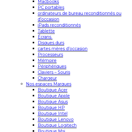
Macbooks
PC portables
ordinateurs de bureau reconditionnés ou
d’occasion
iPads reconditionnés
Tablette
Écrans
Disques durs
cartes mères d’occasion
Processeurs
Mémoire
Périphériques
Claviers – Souris
Chargeur
Nos espaces Marques
Boutique Acer
Boutique Apple
Boutique Asus
Boutique HP
Boutique Intel
Boutique Lenovo
Boutique Logitech
Boutique Msi