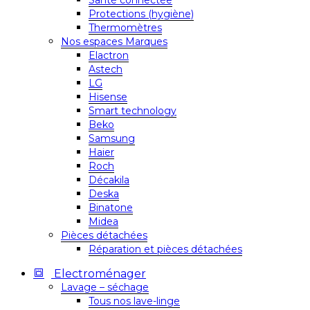
Santé connectée
Protections (hygiène)
Thermomètres
Nos espaces Marques
Elactron
Astech
LG
Hisense
Smart technology
Beko
Samsung
Haier
Roch
Décakila
Deska
Binatone
Midea
Pièces détachées
Réparation et pièces détachées
Electroménager
Lavage – séchage
Tous nos lave-linge