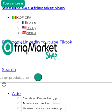
Top ventes🔥
Vendez sur
AfriqMarket Shop
XOF CFA
EUR €
USD $
GBP £
Facebook
Linkedin
Youtube
Tiktok
Search
Aide
Centre d’assistance
Nous contacter
Suivre ma commande