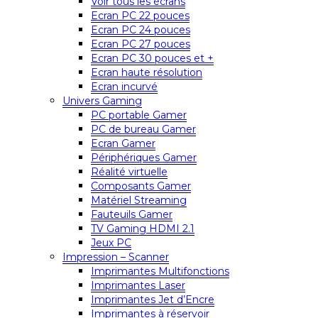
Voir tous les écrans
Ecran PC 22 pouces
Ecran PC 24 pouces
Ecran PC 27 pouces
Ecran PC 30 pouces et +
Ecran haute résolution
Ecran incurvé
Univers Gaming
PC portable Gamer
PC de bureau Gamer
Ecran Gamer
Périphériques Gamer
Réalité virtuelle
Composants Gamer
Matériel Streaming
Fauteuils Gamer
TV Gaming HDMI 2.1
Jeux PC
Impression – Scanner
Imprimantes Multifonctions
Imprimantes Laser
Imprimantes Jet d’Encre
Imprimantes à réservoir