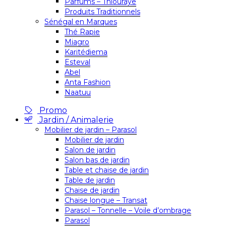
Parfums – Thiouraye
Produits Traditionnels
Sénégal en Marques
Thé Rapie
Miagro
Karitédiema
Esteval
Abel
Anta Fashion
Naatuu
Promo
Jardin / Animalerie
Mobilier de jardin – Parasol
Mobilier de jardin
Salon de jardin
Salon bas de jardin
Table et chaise de jardin
Table de jardin
Chaise de jardin
Chaise longue – Transat
Parasol – Tonnelle – Voile d’ombrage
Parasol