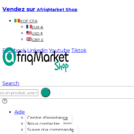
Vendez sur
AfriqMarket Shop
XOF CFA
EUR €
USD $
GBP £
Facebook
Linkedin
Youtube
Tiktok
Search
Aide
Centre d’assistance
Nous contacter
Suivre ma commande