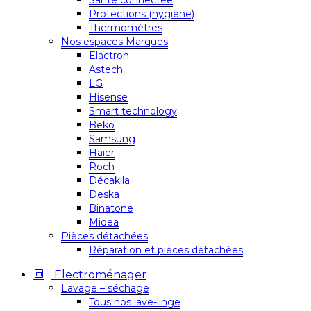
Santé connectée
Protections (hygiène)
Thermomètres
Nos espaces Marques
Elactron
Astech
LG
Hisense
Smart technology
Beko
Samsung
Haier
Roch
Décakila
Deska
Binatone
Midea
Pièces détachées
Réparation et pièces détachées
Electroménager
Lavage – séchage
Tous nos lave-linge