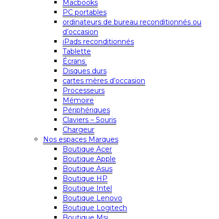
Macbooks
PC portables
ordinateurs de bureau reconditionnés ou
d’occasion
iPads reconditionnés
Tablette
Écrans
Disques durs
cartes mères d’occasion
Processeurs
Mémoire
Périphériques
Claviers – Souris
Chargeur
Nos espaces Marques
Boutique Acer
Boutique Apple
Boutique Asus
Boutique HP
Boutique Intel
Boutique Lenovo
Boutique Logitech
Boutique Msi