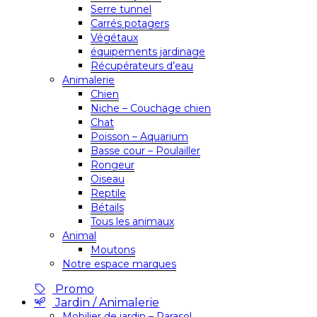
Serre tunnel
Carrés potagers
Végétaux
équipements jardinage
Récupérateurs d’eau
Animalerie
Chien
Niche – Couchage chien
Chat
Poisson – Aquarium
Basse cour – Poulailler
Rongeur
Oiseau
Reptile
Bétails
Tous les animaux
Animal
Moutons
Notre espace marques
Promo
Jardin / Animalerie
Mobilier de jardin – Parasol