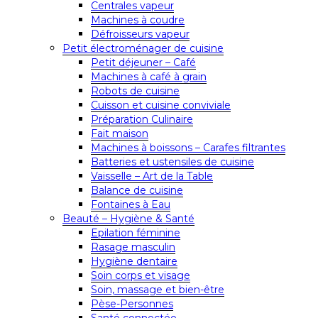
Centrales vapeur
Machines à coudre
Défroisseurs vapeur
Petit électroménager de cuisine
Petit déjeuner – Café
Machines à café à grain
Robots de cuisine
Cuisson et cuisine conviviale
Préparation Culinaire
Fait maison
Machines à boissons – Carafes filtrantes
Batteries et ustensiles de cuisine
Vaisselle – Art de la Table
Balance de cuisine
Fontaines à Eau
Beauté – Hygiène & Santé
Epilation féminine
Rasage masculin
Hygiène dentaire
Soin corps et visage
Soin, massage et bien-être
Pèse-Personnes