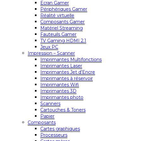
Ecran Gamer
Périphériques Gamer
Réalité virtuelle
Composants Gamer
Matériel Streaming
Fauteuils Gamer
TV Gaming HDMI 2.1
Jeux PC
Impression – Scanner
Imprimantes Multifonctions
Imprimantes Laser
Imprimantes Jet d’Encre
Imprimantes à réservoir
Imprimantes Wifi
Imprimantes 3D
Imprimantes photo
Scanners
Cartouches & Toners
Papier
Composants
Cartes graphiques
Processeurs