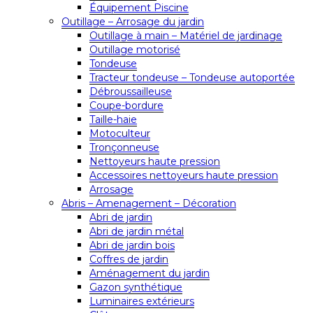
Équipement Piscine
Outillage – Arrosage du jardin
Outillage à main – Matériel de jardinage
Outillage motorisé
Tondeuse
Tracteur tondeuse – Tondeuse autoportée
Débroussailleuse
Coupe-bordure
Taille-haie
Motoculteur
Tronçonneuse
Nettoyeurs haute pression
Accessoires nettoyeurs haute pression
Arrosage
Abris – Amenagement – Décoration
Abri de jardin
Abri de jardin métal
Abri de jardin bois
Coffres de jardin
Aménagement du jardin
Gazon synthétique
Luminaires extérieurs