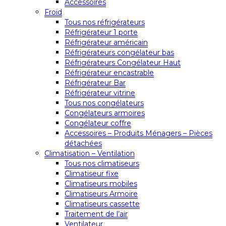
Accessoires
Froid
Tous nos réfrigérateurs
Réfrigérateur 1 porte
Réfrigérateur américain
Réfrigérateurs congélateur bas
Réfrigérateurs Congélateur Haut
Réfrigérateur encastrable
Réfrigérateur Bar
Réfrigérateur vitrine
Tous nos congélateurs
Congélateurs armoires
Congélateur coffre
Accessoires – Produits Ménagers – Pièces
détachées
Climatisation – Ventilation
Tous nos climatiseurs
Climatiseur fixe
Climatiseurs mobiles
Climatiseurs Armoire
Climatiseurs cassette
Traitement de l’air
Ventilateur