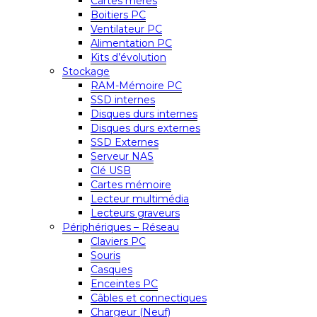
Cartes mères
Boitiers PC
Ventilateur PC
Alimentation PC
Kits d’évolution
Stockage
RAM-Mémoire PC
SSD internes
Disques durs internes
Disques durs externes
SSD Externes
Serveur NAS
Clé USB
Cartes mémoire
Lecteur multimédia
Lecteurs graveurs
Périphériques – Réseau
Claviers PC
Souris
Casques
Enceintes PC
Câbles et connectiques
Chargeur (Neuf)