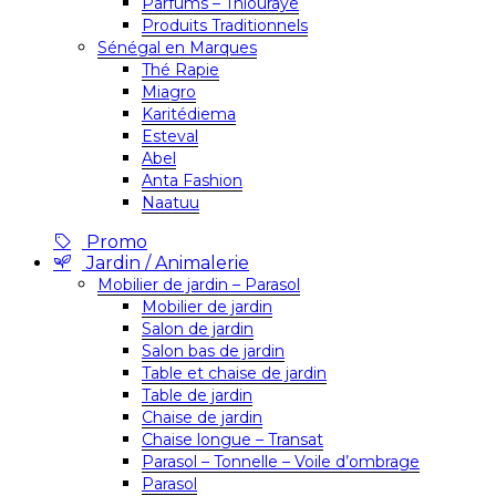
Parfums – Thiouraye
Produits Traditionnels
Sénégal en Marques
Thé Rapie
Miagro
Karitédiema
Esteval
Abel
Anta Fashion
Naatuu
Promo
Jardin / Animalerie
Mobilier de jardin – Parasol
Mobilier de jardin
Salon de jardin
Salon bas de jardin
Table et chaise de jardin
Table de jardin
Chaise de jardin
Chaise longue – Transat
Parasol – Tonnelle – Voile d’ombrage
Parasol