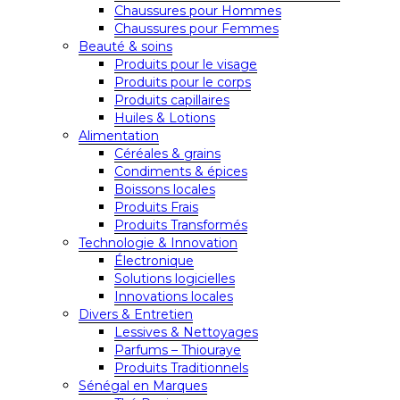
Chaussures pour Hommes
Chaussures pour Femmes
Beauté & soins
Produits pour le visage
Produits pour le corps
Produits capillaires
Huiles & Lotions
Alimentation
Céréales & grains
Condiments & épices
Boissons locales
Produits Frais
Produits Transformés
Technologie & Innovation
Électronique
Solutions logicielles
Innovations locales
Divers & Entretien
Lessives & Nettoyages
Parfums – Thiouraye
Produits Traditionnels
Sénégal en Marques