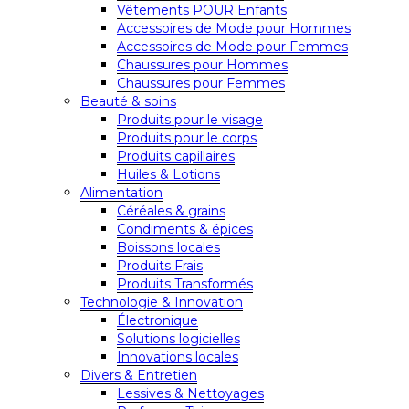
Vêtements POUR Enfants
Accessoires de Mode pour Hommes
Accessoires de Mode pour Femmes
Chaussures pour Hommes
Chaussures pour Femmes
Beauté & soins
Produits pour le visage
Produits pour le corps
Produits capillaires
Huiles & Lotions
Alimentation
Céréales & grains
Condiments & épices
Boissons locales
Produits Frais
Produits Transformés
Technologie & Innovation
Électronique
Solutions logicielles
Innovations locales
Divers & Entretien
Lessives & Nettoyages