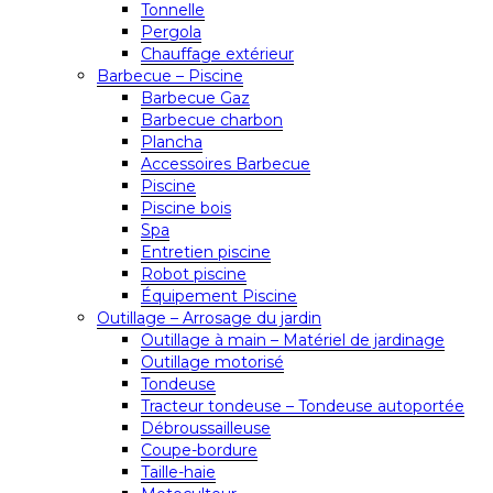
Tonnelle
Pergola
Chauffage extérieur
Barbecue – Piscine
Barbecue Gaz
Barbecue charbon
Plancha
Accessoires Barbecue
Piscine
Piscine bois
Spa
Entretien piscine
Robot piscine
Équipement Piscine
Outillage – Arrosage du jardin
Outillage à main – Matériel de jardinage
Outillage motorisé
Tondeuse
Tracteur tondeuse – Tondeuse autoportée
Débroussailleuse
Coupe-bordure
Taille-haie