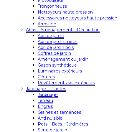
Motoculteur
Tronçonneuse
Nettoyeurs haute pression
Accessoires nettoyeurs haute pression
Arrosage
Abris – Amenagement – Décoration
Abri de jardin
Abri de jardin métal
Abri de jardin bois
Coffres de jardin
Aménagement du jardin
Gazon synthétique
Luminaires extérieurs
Clôtures
Revêtements sol extérieurs
Jardinage – Plantes
Jardinage
Terreau
Engrais
Graines et semences
Anti nuisible
Pots – Bacs – Jardinières
Serre de jardin