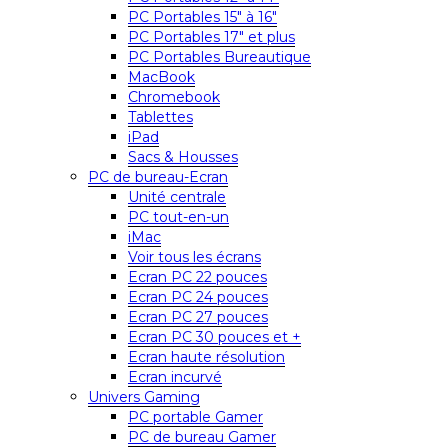
PC Portables 15″ à 16″
PC Portables 17″ et plus
PC Portables Bureautique
MacBook
Chromebook
Tablettes
iPad
Sacs & Housses
PC de bureau-Ecran
Unité centrale
PC tout-en-un
iMac
Voir tous les écrans
Ecran PC 22 pouces
Ecran PC 24 pouces
Ecran PC 27 pouces
Ecran PC 30 pouces et +
Ecran haute résolution
Ecran incurvé
Univers Gaming
PC portable Gamer
PC de bureau Gamer