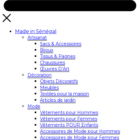
Made in Sénégal
Artisanat
Sacs & Accessoires
Bijoux
Tissus & Pagnes
Chaussures
Œuvres D’Art
Décoration
Objets Décoratifs
Meubles
Textiles pour la maison
Articles de jardin
Mode
Vêtements pour Hommes
Vêtements pour Femmes
Vêtements POUR Enfants
Accessoires de Mode pour Hommes
Accessoires de Mode pour Femmes