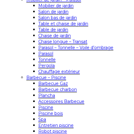
Mobilier de jardin
Salon de jardin
Salon bas de jardin
Table et chaise de jardin
Table de jardin
Chaise de jardin
Chaise longue – Transat
Parasol – Tonnelle – Voile d’ombrage
Parasol
Tonnelle
Pergola
Chauffage extérieur
Barbecue – Piscine
Barbecue Gaz
Barbecue charbon
Plancha
Accessoires Barbecue
Piscine
Piscine bois
Spa
Entretien piscine
Robot piscine