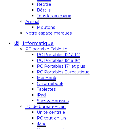
Reptile
Bétails
Tous les animaux
Animal
Moutons
Notre espace marques
Informatique
PC portable-Tablette
PC Portables 12″ à 14″
PC Portables 15″ à 16″
PC Portables 17″ et plus
PC Portables Bureautique
MacBook
Chromebook
Tablettes
iPad
Sacs & Housses
PC de bureau-Ecran
Unité centrale
PC tout-en-un
iMac