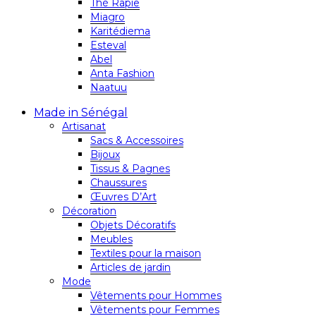
Thé Rapie
Miagro
Karitédiema
Esteval
Abel
Anta Fashion
Naatuu
Made in Sénégal
Artisanat
Sacs & Accessoires
Bijoux
Tissus & Pagnes
Chaussures
Œuvres D’Art
Décoration
Objets Décoratifs
Meubles
Textiles pour la maison
Articles de jardin
Mode
Vêtements pour Hommes
Vêtements pour Femmes