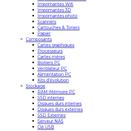
Imprimantes Wifi
Imprimantes 3D
Imprimantes photo
Scanners
Cartouches & Toners
Papier
Composants
Cartes graphiques
Processeurs
Cartes mères
Boitiers PC
Ventilateur PC
Alimentation PC
Kits d’évolution
Stockage
RAM-Mémoire PC
SSD internes
Disques durs internes
Disques durs externes
SSD Externes
Serveur NAS
Clé USB