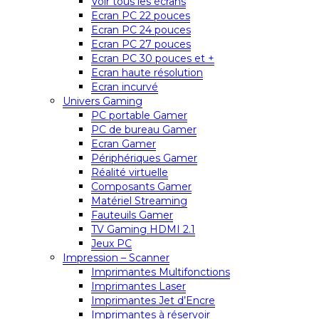
Voir tous les écrans
Ecran PC 22 pouces
Ecran PC 24 pouces
Ecran PC 27 pouces
Ecran PC 30 pouces et +
Ecran haute résolution
Ecran incurvé
Univers Gaming
PC portable Gamer
PC de bureau Gamer
Ecran Gamer
Périphériques Gamer
Réalité virtuelle
Composants Gamer
Matériel Streaming
Fauteuils Gamer
TV Gaming HDMI 2.1
Jeux PC
Impression – Scanner
Imprimantes Multifonctions
Imprimantes Laser
Imprimantes Jet d’Encre
Imprimantes à réservoir