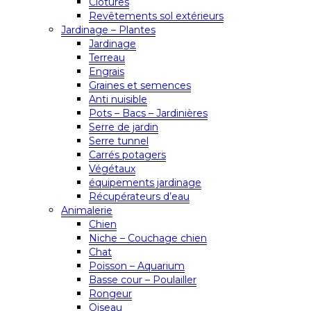
Clôtures
Revêtements sol extérieurs
Jardinage – Plantes
Jardinage
Terreau
Engrais
Graines et semences
Anti nuisible
Pots – Bacs – Jardinières
Serre de jardin
Serre tunnel
Carrés potagers
Végétaux
équipements jardinage
Récupérateurs d’eau
Animalerie
Chien
Niche – Couchage chien
Chat
Poisson – Aquarium
Basse cour – Poulailler
Rongeur
Oiseau