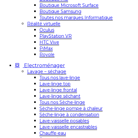
Boutique Microsoft Surface
Boutique Samsung
Toutes nos marques Informatique
Réalité virtuelle
Oculus
PlayStation VR
HTC Vive
PiMax
Royole
Electroménager
Lavage – séchage
Tous nos lave-linge
Lave-linge top
Lave-linge frontal
Lave-linge séchant
Tous nos Sèche-linge
Sèche-linge pompe à chaleur
Sèche-linge à condensation
Lave-vaisselle posables
Lave-vaisselle encastrables
Chauffe-eau