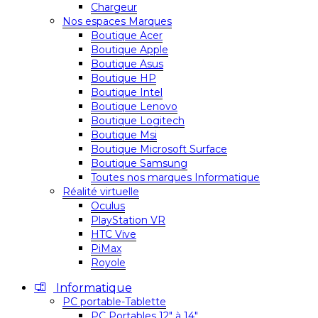
Chargeur
Nos espaces Marques
Boutique Acer
Boutique Apple
Boutique Asus
Boutique HP
Boutique Intel
Boutique Lenovo
Boutique Logitech
Boutique Msi
Boutique Microsoft Surface
Boutique Samsung
Toutes nos marques Informatique
Réalité virtuelle
Oculus
PlayStation VR
HTC Vive
PiMax
Royole
Informatique
PC portable-Tablette
PC Portables 12″ à 14″