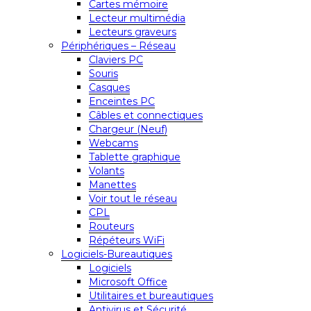
Cartes mémoire
Lecteur multimédia
Lecteurs graveurs
Périphériques – Réseau
Claviers PC
Souris
Casques
Enceintes PC
Câbles et connectiques
Chargeur (Neuf)
Webcams
Tablette graphique
Volants
Manettes
Voir tout le réseau
CPL
Routeurs
Répéteurs WiFi
Logiciels-Bureautiques
Logiciels
Microsoft Office
Utilitaires et bureautiques
Antivirus et Sécurité