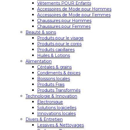
Vêtements POUR Enfants
Accessoires de Mode pour Hommes
Accessoires de Mode pour Femmes
Chaussures pour Hommes
Chaussures pour Femmes
Beauté & soins
Produits pour le visage
Produits pour le corps
Produits capillaires
Huiles & Lotions
Alimentation
Céréales & grains
Condiments & épices
Boissons locales
Produits Frais
Produits Transformés
Technologie & Innovation
Électronique
Solutions logicielles
Innovations locales
Divers & Entretien
Lessives & Nettoyages