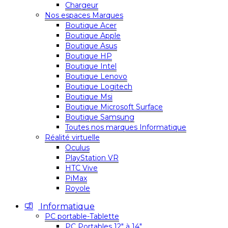
Chargeur
Nos espaces Marques
Boutique Acer
Boutique Apple
Boutique Asus
Boutique HP
Boutique Intel
Boutique Lenovo
Boutique Logitech
Boutique Msi
Boutique Microsoft Surface
Boutique Samsung
Toutes nos marques Informatique
Réalité virtuelle
Oculus
PlayStation VR
HTC Vive
PiMax
Royole
Informatique
PC portable-Tablette
PC Portables 12″ à 14″