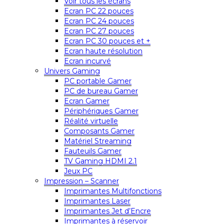
Voir tous les écrans
Ecran PC 22 pouces
Ecran PC 24 pouces
Ecran PC 27 pouces
Ecran PC 30 pouces et +
Ecran haute résolution
Ecran incurvé
Univers Gaming
PC portable Gamer
PC de bureau Gamer
Ecran Gamer
Périphériques Gamer
Réalité virtuelle
Composants Gamer
Matériel Streaming
Fauteuils Gamer
TV Gaming HDMI 2.1
Jeux PC
Impression – Scanner
Imprimantes Multifonctions
Imprimantes Laser
Imprimantes Jet d’Encre
Imprimantes à réservoir