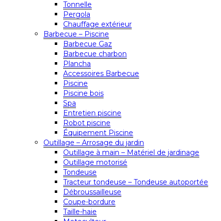
Tonnelle
Pergola
Chauffage extérieur
Barbecue – Piscine
Barbecue Gaz
Barbecue charbon
Plancha
Accessoires Barbecue
Piscine
Piscine bois
Spa
Entretien piscine
Robot piscine
Équipement Piscine
Outillage – Arrosage du jardin
Outillage à main – Matériel de jardinage
Outillage motorisé
Tondeuse
Tracteur tondeuse – Tondeuse autoportée
Débroussailleuse
Coupe-bordure
Taille-haie