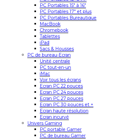
PC Portables 15″ à 16″
PC Portables 17″ et plus
PC Portables Bureautique
MacBook
Chromebook
Tablettes
iPad
Sacs & Housses
PC de bureau-Ecran
Unité centrale
PC tout-en-un
iMac
Voir tous les écrans
Ecran PC 22 pouces
Ecran PC 24 pouces
Ecran PC 27 pouces
Ecran PC 30 pouces et +
Ecran haute résolution
Ecran incurvé
Univers Gaming
PC portable Gamer
PC de bureau Gamer