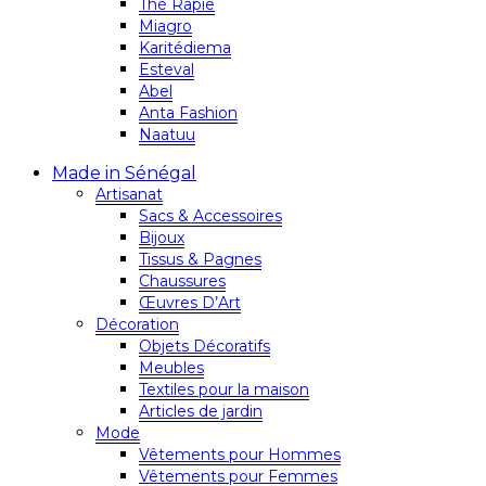
Thé Rapie
Miagro
Karitédiema
Esteval
Abel
Anta Fashion
Naatuu
Made in Sénégal
Artisanat
Sacs & Accessoires
Bijoux
Tissus & Pagnes
Chaussures
Œuvres D’Art
Décoration
Objets Décoratifs
Meubles
Textiles pour la maison
Articles de jardin
Mode
Vêtements pour Hommes
Vêtements pour Femmes