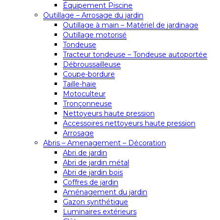
Équipement Piscine
Outillage – Arrosage du jardin
Outillage à main – Matériel de jardinage
Outillage motorisé
Tondeuse
Tracteur tondeuse – Tondeuse autoportée
Débroussailleuse
Coupe-bordure
Taille-haie
Motoculteur
Tronçonneuse
Nettoyeurs haute pression
Accessoires nettoyeurs haute pression
Arrosage
Abris – Amenagement – Décoration
Abri de jardin
Abri de jardin métal
Abri de jardin bois
Coffres de jardin
Aménagement du jardin
Gazon synthétique
Luminaires extérieurs