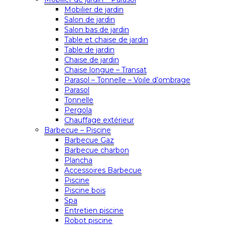
Mobilier de jardin
Salon de jardin
Salon bas de jardin
Table et chaise de jardin
Table de jardin
Chaise de jardin
Chaise longue – Transat
Parasol – Tonnelle – Voile d’ombrage
Parasol
Tonnelle
Pergola
Chauffage extérieur
Barbecue – Piscine
Barbecue Gaz
Barbecue charbon
Plancha
Accessoires Barbecue
Piscine
Piscine bois
Spa
Entretien piscine
Robot piscine