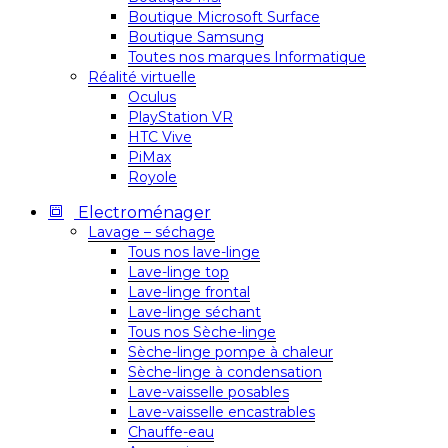
Boutique Microsoft Surface
Boutique Samsung
Toutes nos marques Informatique
Réalité virtuelle
Oculus
PlayStation VR
HTC Vive
PiMax
Royole
Electroménager
Lavage – séchage
Tous nos lave-linge
Lave-linge top
Lave-linge frontal
Lave-linge séchant
Tous nos Sèche-linge
Sèche-linge pompe à chaleur
Sèche-linge à condensation
Lave-vaisselle posables
Lave-vaisselle encastrables
Chauffe-eau