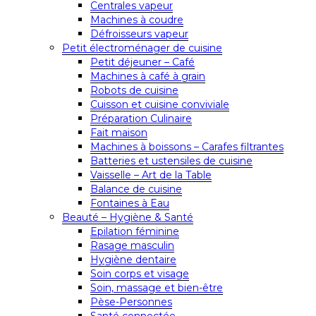
Centrales vapeur
Machines à coudre
Défroisseurs vapeur
Petit électroménager de cuisine
Petit déjeuner – Café
Machines à café à grain
Robots de cuisine
Cuisson et cuisine conviviale
Préparation Culinaire
Fait maison
Machines à boissons – Carafes filtrantes
Batteries et ustensiles de cuisine
Vaisselle – Art de la Table
Balance de cuisine
Fontaines à Eau
Beauté – Hygiène & Santé
Epilation féminine
Rasage masculin
Hygiène dentaire
Soin corps et visage
Soin, massage et bien-être
Pèse-Personnes