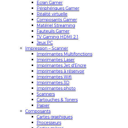
Ecran Gamer
Périphériques Gamer
Réalité virtuelle
Composants Gamer
Matériel Streaming
Fauteuils Gamer
TV Gaming HDMI 2.1
Jeux PC
Impression – Scanner
Imprimantes Multifonctions
Imprimantes Laser
Imprimantes Jet d’Encre
Imprimantes à réservoir
Imprimantes Wifi
Imprimantes 3D
Imprimantes photo
Scanners
Cartouches & Toners
Papier
Composants
Cartes graphiques
Processeurs