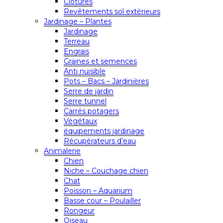
Clôtures
Revêtements sol extérieurs
Jardinage – Plantes
Jardinage
Terreau
Engrais
Graines et semences
Anti nuisible
Pots – Bacs – Jardinières
Serre de jardin
Serre tunnel
Carrés potagers
Végétaux
équipements jardinage
Récupérateurs d’eau
Animalerie
Chien
Niche – Couchage chien
Chat
Poisson – Aquarium
Basse cour – Poulailler
Rongeur
Oiseau