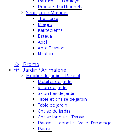
Parfums – Thiouraye
Produits Traditionnels
Sénégal en Marques
Thé Rapie
Miagro
Karitédiema
Esteval
Abel
Anta Fashion
Naatuu
Promo
Jardin / Animalerie
Mobilier de jardin – Parasol
Mobilier de jardin
Salon de jardin
Salon bas de jardin
Table et chaise de jardin
Table de jardin
Chaise de jardin
Chaise longue – Transat
Parasol – Tonnelle – Voile d’ombrage
Parasol