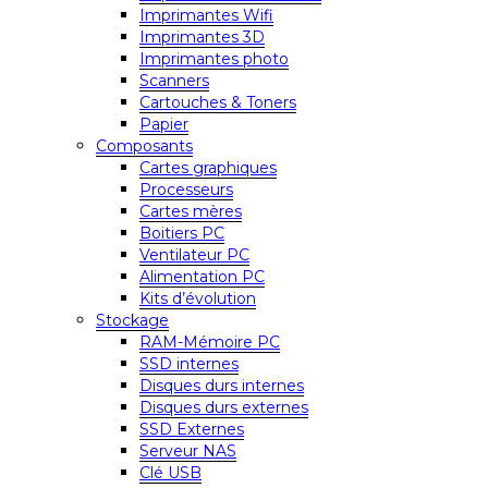
Imprimantes Wifi
Imprimantes 3D
Imprimantes photo
Scanners
Cartouches & Toners
Papier
Composants
Cartes graphiques
Processeurs
Cartes mères
Boitiers PC
Ventilateur PC
Alimentation PC
Kits d’évolution
Stockage
RAM-Mémoire PC
SSD internes
Disques durs internes
Disques durs externes
SSD Externes
Serveur NAS
Clé USB