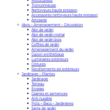
Motoculteur
Tronçonneuse
Nettoyeurs haute pression
Accessoires nettoyeurs haute pression
Arrosage
Abris – Amenagement – Décoration
Abri de jardin
Abri de jardin métal
Abri de jardin bois
Coffres de jardin
Aménagement du jardin
Gazon synthétique
Luminaires extérieurs
Clôtures
Revêtements sol extérieurs
Jardinage – Plantes
Jardinage
Terreau
Engrais
Graines et semences
Anti nuisible
Pots – Bacs – Jardinières
Serre de jardin