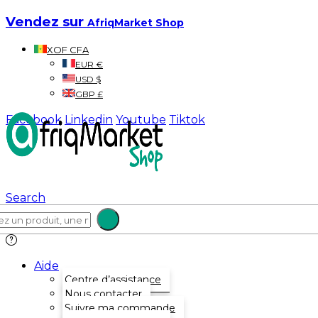
Vendez sur
AfriqMarket Shop
XOF CFA
EUR €
USD $
GBP £
Facebook
Linkedin
Youtube
Tiktok
Search
Aide
Centre d’assistance
Nous contacter
Suivre ma commande