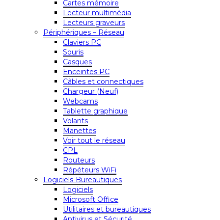
Cartes mémoire
Lecteur multimédia
Lecteurs graveurs
Périphériques – Réseau
Claviers PC
Souris
Casques
Enceintes PC
Câbles et connectiques
Chargeur (Neuf)
Webcams
Tablette graphique
Volants
Manettes
Voir tout le réseau
CPL
Routeurs
Répéteurs WiFi
Logiciels-Bureautiques
Logiciels
Microsoft Office
Utilitaires et bureautiques
Antivirus et Sécurité