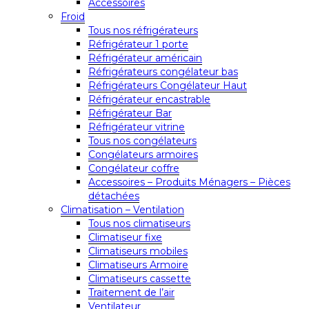
Accessoires
Froid
Tous nos réfrigérateurs
Réfrigérateur 1 porte
Réfrigérateur américain
Réfrigérateurs congélateur bas
Réfrigérateurs Congélateur Haut
Réfrigérateur encastrable
Réfrigérateur Bar
Réfrigérateur vitrine
Tous nos congélateurs
Congélateurs armoires
Congélateur coffre
Accessoires – Produits Ménagers – Pièces
détachées
Climatisation – Ventilation
Tous nos climatiseurs
Climatiseur fixe
Climatiseurs mobiles
Climatiseurs Armoire
Climatiseurs cassette
Traitement de l’air
Ventilateur