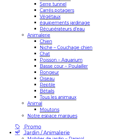
Serre tunnel
Carrés potagers
Végétaux
équipements jardinage
Récupérateurs d’eau
Animalerie
Chien
Niche – Couchage chien
Chat
Poisson – Aquarium
Basse cour – Poulailler
Rongeur
Oiseau
Reptile
Bétails
Tous les animaux
Animal
Moutons
Notre espace marques
Promo
Jardin / Animalerie
Mobilier de jardin – Parasol