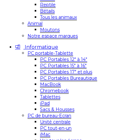
Reptile
Bétails
Tous les animaux
Animal
Moutons
Notre espace marques
Informatique
PC portable-Tablette
PC Portables 12″ à 14″
PC Portables 15″ à 16″
PC Portables 17″ et plus
PC Portables Bureautique
MacBook
Chromebook
Tablettes
iPad
Sacs & Housses
PC de bureau-Ecran
Unité centrale
PC tout-en-un
iMac