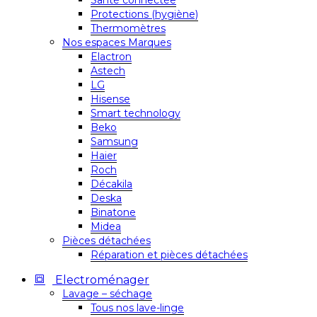
Santé connectée
Protections (hygiène)
Thermomètres
Nos espaces Marques
Elactron
Astech
LG
Hisense
Smart technology
Beko
Samsung
Haier
Roch
Décakila
Deska
Binatone
Midea
Pièces détachées
Réparation et pièces détachées
Electroménager
Lavage – séchage
Tous nos lave-linge