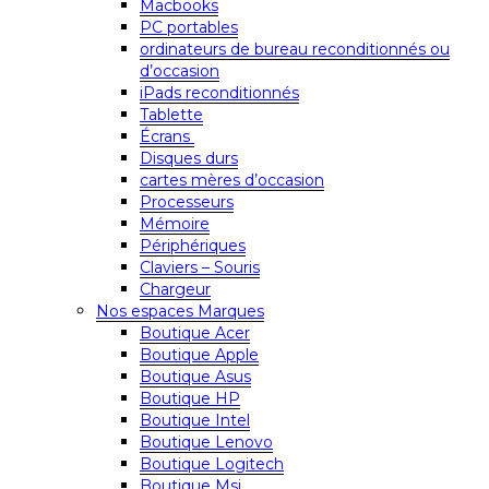
Macbooks
PC portables
ordinateurs de bureau reconditionnés ou
d’occasion
iPads reconditionnés
Tablette
Écrans
Disques durs
cartes mères d’occasion
Processeurs
Mémoire
Périphériques
Claviers – Souris
Chargeur
Nos espaces Marques
Boutique Acer
Boutique Apple
Boutique Asus
Boutique HP
Boutique Intel
Boutique Lenovo
Boutique Logitech
Boutique Msi