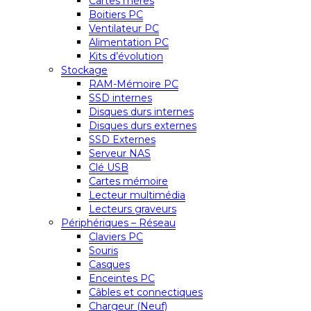
Cartes mères
Boitiers PC
Ventilateur PC
Alimentation PC
Kits d’évolution
Stockage
RAM-Mémoire PC
SSD internes
Disques durs internes
Disques durs externes
SSD Externes
Serveur NAS
Clé USB
Cartes mémoire
Lecteur multimédia
Lecteurs graveurs
Périphériques – Réseau
Claviers PC
Souris
Casques
Enceintes PC
Câbles et connectiques
Chargeur (Neuf)