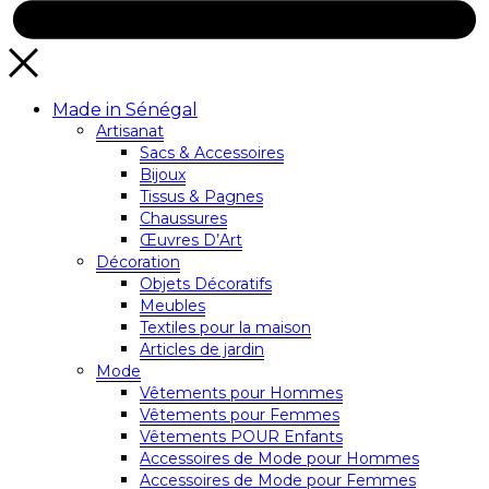
Made in Sénégal
Artisanat
Sacs & Accessoires
Bijoux
Tissus & Pagnes
Chaussures
Œuvres D’Art
Décoration
Objets Décoratifs
Meubles
Textiles pour la maison
Articles de jardin
Mode
Vêtements pour Hommes
Vêtements pour Femmes
Vêtements POUR Enfants
Accessoires de Mode pour Hommes
Accessoires de Mode pour Femmes