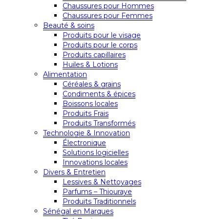
Chaussures pour Hommes
Chaussures pour Femmes
Beauté & soins
Produits pour le visage
Produits pour le corps
Produits capillaires
Huiles & Lotions
Alimentation
Céréales & grains
Condiments & épices
Boissons locales
Produits Frais
Produits Transformés
Technologie & Innovation
Électronique
Solutions logicielles
Innovations locales
Divers & Entretien
Lessives & Nettoyages
Parfums – Thiouraye
Produits Traditionnels
Sénégal en Marques